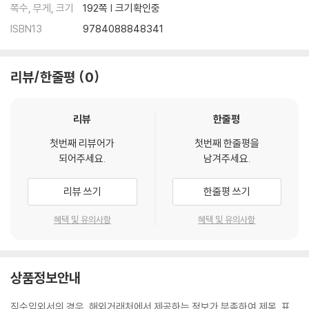
쪽수, 무게, 크기
192쪽 | 크기확인중
ISBN13
9784088848341
리뷰/한줄평
0
리뷰
한줄평
첫번째 리뷰어가
첫번째 한줄평을
되어주세요.
남겨주세요.
리뷰 쓰기
한줄평 쓰기
혜택 및 유의사항
혜택 및 유의사항
상품정보안내
직수입외서의 경우, 해외거래처에서 제공하는 정보가 부족하여 제목, 표