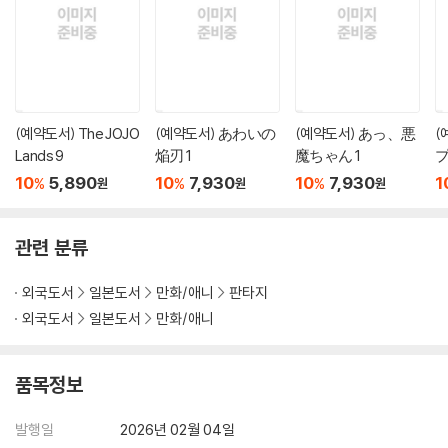
(예약도서) The JOJO
(예약도서) あわいの
(예약도서) あっ、悪
(
Lands 9
焔刃 1
魔ちゃん 1
プ
10
5,890
10
7,930
10
7,930
1
%
%
%
원
원
원
관련 분류
외국도서
일본도서
만화/애니
판타지
외국도서
일본도서
만화/애니
품목정보
발행일
2026년 02월 04일