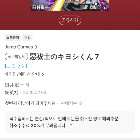
공유하기
소득공제
수입
Jump Comics
惡祓士のキヨシくん 7
직수입일서
コミック
바인딩/에디션 안내
臼井 彰一
저
集英社
2026.02.04.
첫번째 리뷰어가 되어주세요
판매지수
12
직수입외서는 변심/착오로 인해 주문을 취소할 경우
해외주문
취소수수료 20%
가 부과됩니다.