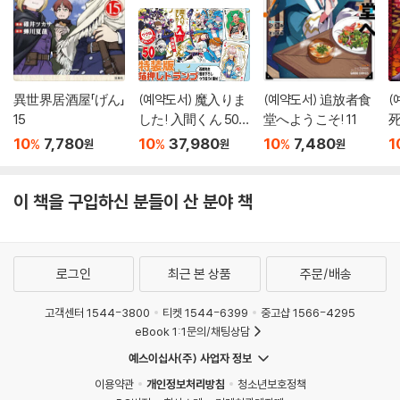
異世界居酒屋「げん」
(예약도서) 魔入りま
(예약도서) 追放者食
(
15
した! 入間くん 50
堂へようこそ! 11
死
特裝版
10
7,780
10
37,980
10
7,480
1
%
%
%
원
원
원
이 책을 구입하신 분들이 산 분야 책
로그인
최근 본 상품
주문/배송
고객센터 1544-3800
티켓 1544-6399
중고샵 1566-4295
eBook 1:1문의/채팅상담
예스이십사(주) 사업자 정보
이용약관
개인정보처리방침
청소년보호정책