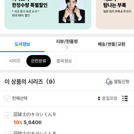
리뷰/한줄평
도서정보
배송/반품/교환
0
시리즈
관련분류
품목정보
이 상품의 시리즈
9
알림신청
전체선택
품절포함
惡祓士のキヨシくん 9
10
5,640
%
원
惡祓士のキヨシくん 8