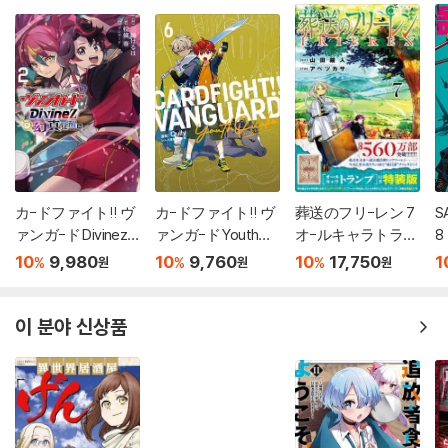
カ-ドファイト!! ヴ
カ-ドファイト!! ヴ
葬送のフリ-レン 7
S
ァンガ-ド Divinez
ァンガ-ド YouthQu
オ-ルキャラトラン
8
幻眞覺醒編 2
ake 6
プ付き特裝版
10
9,980
10
9,760
10
17,750
1
%
%
%
원
원
원
이 분야 신상품