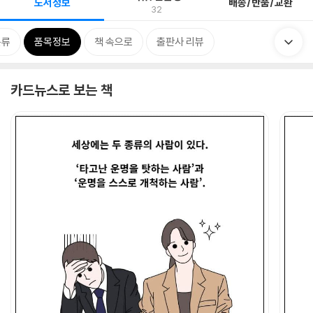
도서정보
배송/반품/교환
32
분류
품목정보
책 속으로
출판사 리뷰
카드뉴스로 보는 책