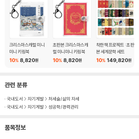
43 운명 사과나무에서는 사과가 열린다 167
44 환경 오염 끊임없이 쓰레기를 만드는 사람들 170
45 고귀한 삶 나 자신의 삶을 사는 법 174
46 평정심 위기에 강한 사람 176
47 낮은 목소리 낮은 목소리가 더 설득력 있는 이유 178
크리스마스캐럴 미니
초판본 크리스마스캐
착한책 프로젝트 : 초판
48 신경증 긍정적인 자아상이 인생에 미치는 영향 180
미니 키링북
럴 미니미니 키링북
본 세계문학 세트
49 책 인류 역사상 가장 오래된 쾌락의 원천 185
10
8,820
10
8,820
10
149,820
%
%
%
원
원
원
50 사업 고객의 마음을 이해하는 것 189
관련 분류
국내도서
자기계발
처세술/삶의 자세
국내도서
자기계발
성공학/경력관리
품목정보