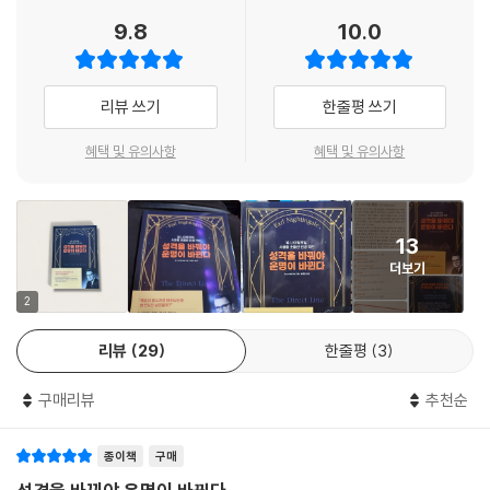
소모하는 일이 줄어들 것이다.
9.8
10.0
--- p.141
『성격을 바꿔야 운명이 바뀐다』에는 이와 같은 나이팅게일의 인생 격언 5
0꼭지가 담겨 있다. 그가 진행했던 인기 라디오 방송 〈다이렉트 라인〉의 내
내 삶의 순간순간이 소중하다는 생각이 들 때는 오로지 목숨이 위태로울
용을 엮은 이 책 안에는 목표 달성, 경제적 안정, 대인관계, 돈 관리 같은 자
리뷰 쓰기
한줄평 쓰기
때뿐이다. 꼭 아파봐야만 건강을 감사하게 여기고, 자유를 빼앗겨봐야 그
기계발적인 내용뿐 아니라 삶의 가치, 행복의 조건 같은 철학적이고 사색
것이 얼마나 소중한지 깨닫는 것이다. 이런 사람들은 자신이 가진 것을 감
적인 내용까지 포괄적으로 담겨 있다. 플라톤부터 쇼펜하우어, 버트런드
혜택 및 유의사항
혜택 및 유의사항
사하게 여길 줄 모른다. 언제나 과거에 대한 후회와 미래에 대한 불안으로
러셀까지 수많은 선인들이 남긴 문장을 만끽할 수 있는 것도 이 책의 큰 장
전전긍긍하며 살아가기 일쑤다.
점이다.
--- pp.146-147
13
‘사람은 자신이 생각하는 그대로 된다’에서부터 ‘불평불만이 생기는 건 쉽
이 글을 읽는 당신에게도, 쓰고 있는 나에게도 모두 문제가 있고 그건 좋은
더보기
게 얻으려고 하기 때문이다’, ‘실패는 직관 능력을 키우는 가장 좋은 기회이
일이다. 만약 문제가 없었으면 인류는 아직도 이 나무에서 저 나무로 옮겨
다’까지 책 속에는 약 50년 전에 쓰여진 글이라고는 믿을 수 없을 정도로
2
다니거나 동굴에서 살고 있을지도 모른다.
피부에 와 닿는 격언이 가득하다. 미국 자본주의 사회에서 초기 자기계발
리뷰
29
한줄평
3
--- p.166
의 원류가 된 얼 나이팅게일은 국내 독자들에게 『행복한 이기주의자』로 잘
알려진 웨인 다이어를 비롯해서 자기계발의 대가인 브라이언 트레이시, 밥
구매리뷰
추천순
프록터 등에게 큰 영향을 끼쳤다.
종이책
구매
물론 태어나는 순간 나에게 주어진 성격, 지능, 외모 등등은 평생 나의 삶을
지배하는 요소임에는 분명하다. 하지만 상위 10% 안에 드는 집안에서 태