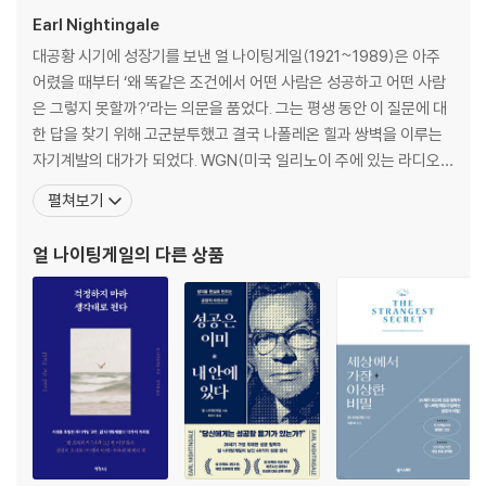
고난 운명을 거역하고 지식, 동기부여, 사람, 철학의 힘으로 내가 만든 새
15 천재 관습에서 벗어나 사물을 보는 능력 074
Earl Nightingale
로운 운명으로 살고 싶다면 얼 나이팅게일을 만나보자. 적어도 어제보다는
대공황 시기에 성장기를 보낸 얼 나이팅게일(1921~1989)은 아주
훨씬 나은 나 자신과 만날 수 있을 것이다.
16 동기부여 인간을 움직이게 만드는 다섯 가지 요소 077
어렸을 때부터 ‘왜 똑같은 조건에서 어떤 사람은 성공하고 어떤 사람
17 세렌디피티 행운이란 준비된 사람의 눈에만 보이는 것 083
은 그렇지 못할까?’라는 의문을 품었다. 그는 평생 동안 이 질문에 대
18 언어와 상상력 뻔한 말을 하기 전에 상상력을 발휘하자 086
한 답을 찾기 위해 고군분투했고 결국 나폴레온 힐과 쌍벽을 이루는
19 직관 실패는 직관 능력을 키우는 가장 좋은 기회 089
자기계발의 대가가 되었다. WGN(미국 일리노이 주에 있는 라디오
20 성공 비결 문제를 발견하는 능력 093
방송국)에서 해설 프로그램을 맡아 진행하면서 이름을 알린 나이팅
펼쳐보기
게일은 훗날 전 세계 12개국의 천여 개 라디오 방송국에서 30년 넘게
21 스트레스가 몸에 미치는 영향 심호흡부터 시작하기 096
방송을 한 끝에 역사상 가장 많은 청취자의 사랑을 받은 방송인 가운
얼 나이팅게일
의 다른 상품
22 설득의 대화법 FEEL-FELT-FOUND 098
데 한 명이 되었다. 라디오 명예의 전당
23 장애물이 나타났을 때 계속 직진하라 100
24 창의력 새로운 세계에 열려 있는 사람들에게 주어지는 선물 104
25 텔레비전 사람들은 TV를 켜는 순간 자기 자신을 끈다 107
26 자기계발 지금보다 더 나은 사람이 되는 것 111
27 인생에서 더 많은 것을 얻는 방법 나 자신을 과소평가하지는 않았나? 1
14
28 나는 왜 여기 있는가? 인간은 오로지 다른 인간을 위해 여기 있는 것 11