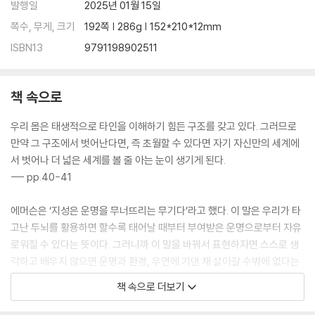
발행일
2025년 01월 15일
쪽수, 무게, 크기
192쪽 | 286g | 152*210*12mm
ISBN13
9791198902511
책 속으로
우리 몸은 태생적으로 타인을 이해하기 힘든 구조를 갖고 있다. 그러므로
만약 그 구조에서 벗어난다면, 즉 초월할 수 있다면 자기 자신만의 세계에
서 벗어나 더 넓은 세계를 볼 줄 아는 눈이 생기게 된다.
--- pp.40-41
에머슨은 ‘지성은 운명을 무너뜨리는 무기다’라고 했다. 이 말은 우리가 타
고난 두뇌를 활용하면 할수록 태어날 때부터 부여받은 운명으로부터 자유
로워질 수 있다는 뜻이다. 그러니까 이 말을 바꿔서 표현하자면 스스로 생
각하고 배우지 않으면 운명과 환경, 우연에 기댄 채 살아갈 수밖에 없다는
말이다.
책 속으로 더보기
--- p.49