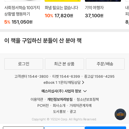
어가 담겨 있습니다. 다양한 주제에 대한 좋은 통찰력을 얻을 수 있어서 좋
사회정서학습 100가지
화낼 필요는 없습니다
기억 여행자
내
았습니다.
상황별 행동하기
피
10
17,820
37,100
%
원
원
5
151,050
8
%
원
*****삶의 원칙에 대한 놀라운 고전입니다. 저는 매일 그의 조언을 들으
며 마음에 새기는 과정을 즐기고 있습니다.
이 책을 구입하신 분들이 산 분야 책
*****얼 나이팅게일의 육성 테이프를 간신히 구해서 여러 시간 동안 듣고
또 들었습니다. 그가 예시로 든 여러 문헌들을 보면 얼마나 공부의 깊이가
있는지를 알 수 있습니다. 인생에 대해 진지하게 생각하는 사람이라면 누
로그인
최근 본 상품
주문/배송
구에게나 도움이 될 겁니다.
고객센터 1544-3800
티켓 1544-6399
중고샵 1566-4295
*****얼 나이팅게일은 확실한 조언을 해줄 뿐만 아니라 항상 그것을 실행
eBook 1:1문의/채팅상담
할 수 있는 방법까지 알려줍니다. 그의 글을 읽고 영감을 얻는 것은 기본이
예스이십사(주) 사업자 정보
고 실제 삶을 새롭게 하는 데에도 도움을 받았습니다. 적극 추천합니다.
이용약관
개인정보처리방침
청소년보호정책
PC버전
회사소개
거래처관계자께
*****얼 나이팅게일은 확실한 조언을 해줄 뿐만 아니라 항상 그것을 실행
도서홍보
광고
할 수 있는 방법을 알려주기 때문에 영감을 주지만 실용적이기도 합니다.
Copyright © YES24 Corp. All Rights Reserved.
저는 올바른 일에 집중하는 데 도움이 되도록 매일 듣고 있습니다. 적극 추
MATOM5