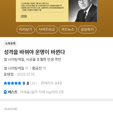
미리보기
사이즈비교
카드뉴스
공유하기
소득공제
성격을 바꿔야 운명이 바뀐다
얼 나이팅게일, 시공을 초월한 인생 격언
얼 나이팅게일
저
황금진
역
포텐업
2025.01.15.
9.8
판매지수
948
32
베스트
처세술/삶의 자세 top100 2주
16,800
원