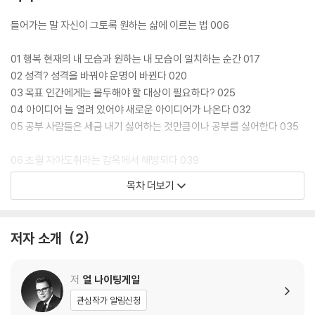
『성격을 바꿔야 운명이 바뀐다』에는 이와 같은 나이팅게일의 인생 격언 5
들어가는 말 자신이 그토록 원하는 삶에 이르는 법 006
0꼭지가 담겨 있다. 그가 진행했던 인기 라디오 방송 〈다이렉트 라인〉의 내
용을 엮은 이 책 안에는 목표 달성, 경제적 안정, 대인관계, 돈 관리 같은 자
01 행복 현재의 내 모습과 원하는 내 모습이 일치하는 순간 017
기계발적인 내용뿐 아니라 삶의 가치, 행복의 조건 같은 철학적이고 사색
02 성격? 성격을 바꿔야 운명이 바뀐다 020
적인 내용까지 포괄적으로 담겨 있다. 플라톤부터 쇼펜하우어, 버트런드
03 목표 인간에게는 몰두해야 할 대상이 필요하다? 025
러셀까지 수많은 선인들이 남긴 문장을 만끽할 수 있는 것도 이 책의 큰 장
04 아이디어 늘 열려 있어야 새로운 아이디어가 나온다 032
점이다.
05 공부 사람들은 세금 내기 싫어하는 것만큼이나 공부를 싫어한다 035
‘사람은 자신이 생각하는 그대로 된다’에서부터 ‘불평불만이 생기는 건 쉽
06 초월 자아도취라는 감옥에서 해방되다 039
게 얻으려고 하기 때문이다’, ‘실패는 직관 능력을 키우는 가장 좋은 기회이
07 건강한 몸 몸을 움직이지 않으면 병든다 042
목차 더보기
다’까지 책 속에는 약 50년 전에 쓰여진 글이라고는 믿을 수 없을 정도로
08 불평불만 불평불만이 생기는 건 쉽게 얻어려고 하기 때문이다 048
피부에 와 닿는 격언이 가득하다. 미국 자본주의 사회에서 초기 자기계발
09 지식의 역할 펜은 칼보다 강했던 적이 없다 052
의 원류가 된 얼 나이팅게일은 국내 독자들에게 『행복한 이기주의자』로 잘
10 안전인가 성장인가 위험을 무릅쓰는 순간 성장은 시작된다 055
저자 소개
2
알려진 웨인 다이어를 비롯해서 자기계발의 대가인 브라이언 트레이시, 밥
프록터 등에게 큰 영향을 끼쳤다. 물론 태어나는 순간 나에게 주어진 성격,
11 뇌의 잠재력 나는 뇌의 잠재력을 몇 %나 발휘하고 있을까? 058
지능, 외모 등등은 평생 나의 삶을 지배하는 요소임에는 분명하다. 하지만
12 상상력 ‘왜?’라는 질문을 스스로에게 던져보자 061
저
얼 나이팅게일
상위 10% 안에 드는 집안에서 태어났다고 해서 다 성공하는 것은 아니며
13 차분한 태도 위대한 사람들의 대표적인 특징 067
관심작가 알림신청
하위 10% 집안에서 태어났다고 해서 다 루저의 삶을 사는 것은 아니다. 타
14 목표는 한 가지씩 움직이지 않으면 망가진다 070