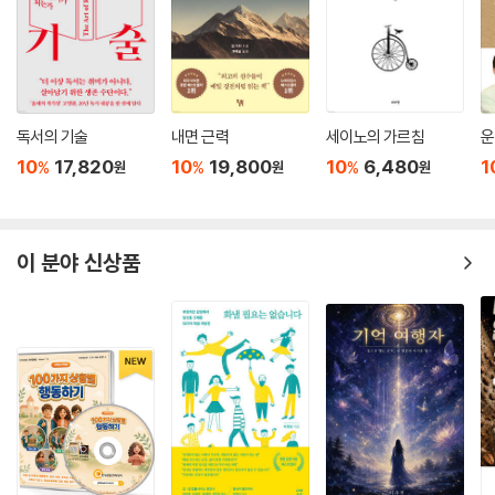
플라톤부터 쇼펜하우어까지
수많은 선인들의 이야기와 함께하는 인생에 대한 통찰력
나이팅게일은 이 책의 목적이 ‘우리가 왜 어떤 일은 해내고 어떤 일은 해낼
수 없는지, 왜 지금처럼 살고 있는지, 언제부터 지금 믿고 있는 것을 믿게
독서의 기술
내면 근력
세이노의 가르침
운
된 건지, 어쩌다 지금과 같은 사이클로 일하고 쉬게 된 건지를 알아내는 것
10
17,820
10
19,800
10
6,480
1
%
%
%
원
원
원
이다’라고 밝힌 바 있다. 한마디로 표현하자면 ‘내가 어떤 사람인지, 어쩌다
이런 사람으로 굳어진 건지’ 그 비밀을 밝히는 것이 궁극적인 목적인 것이
다. 그는 그 목적을 이루기 위해 수많은 위인들, 철학자들, 심리학자들의 말
을 인용한다. 플라톤 같은 위대한 철학자부터 시작해서 랠프 월도 에머슨,
이 분야 신상품
헨리 데이비드 소로 같은 19세기 초월주의자들, 에이브러햄 매슬로와 칼
로저스 같은 심리학자들, 라파엘전파 화가이자 작가인 윌리엄 모리스, 그
리고 쇼펜하우어와 버트런드 러셀까지 그가 인용하는 선인들의 스펙트럼
의 폭은 경계가 없다. 그만큼 밑줄 그을 문장이 가득하다는 점이 이 책의 가
치를 더한다.
아마존 독자 서평
*****이 책 정말 재미있었어요. 인생의 다양한 상황에 대한 좋은 아이디