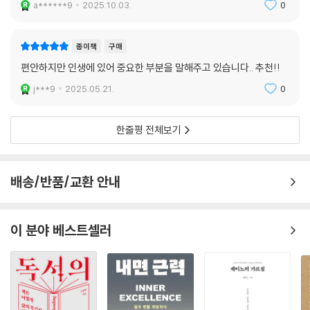
어떤 사람들은 그러지 못할까?’
a******9
2025.10.03.
0
그는 늘 가슴속 깊은 곳에 이 질문을 품고 공공 도서관으로 가 온갖 종류의
종이책
구매
책을 빌려 읽으며 삶의 원리, 세상의 이치, 인간의 마음을 이해하려고 노력
편안하지만 인생에 있어 중요한 부분을 말해주고 있습니다.. 추천!!
했다. WGN(미국 일리노이 주에 있는 라디오 방송국)에서 해설 프로그램
을 맡아 진행하면서 방송 경력을 쌓아나가던 나이팅게일은 라디오 방송의
j***9
2025.05.21.
0
광고 판매 수수료로 충분히 많은 돈을 벌었기에 35세라는 이른 나이에 은
퇴할 수도 있었다. 하지만 그는 그때부터가 시작이었다. 그는 한 보험회사
한줄평 전체보기
를 인수한 뒤 직원들이 성과를 올리도록 동기부여하는 데 열정을 바치기
시작했고 이는 더 큰 성공으로 이어졌다. 2차 세계대전 중 미 해병대에 복
무한 나이팅게일은 이후 유명한 방송인으로 급성장했고 결국 전 세계 12개
배송/반품/교환 안내
국의 천여 개 라디오 방송국에서 30년 넘게 방송을 하면서 라디오 명예의
전당 및 골든 게이블 상을 수상했다. 수많은 사람들이 그의 말을 듣고 새로
운 삶에 대한 동기부여를 받았다고 증언했다. 현재 우리가 알고 있는 모든
이 분야 베스트셀러
자기계발의 원형인 그의 세계관을 엿볼 수 있는 이 책, 『성격을 바꿔야 운
명이 바뀐다』는 인생에 대한 그의 철학이 집약된 도서이다. 꽤 오래전에 나
온 책이지만 미국에서는 아직도 수많은 독자들 사이에서 인용되며 그 생명
력을 자랑하고 있다.