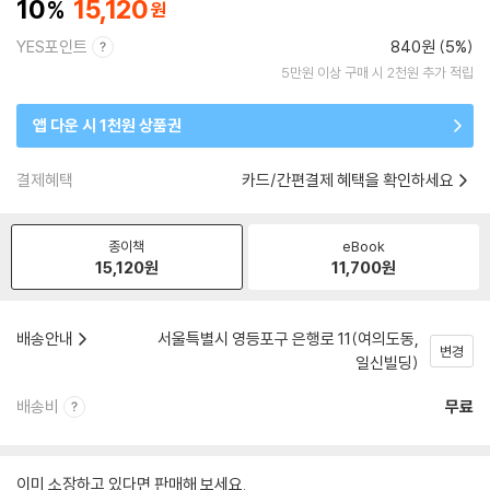
10
15,120
YES포인트
840원 (5%)
5만원 이상 구매 시 2천원 추가 적립
앱 다운 시 1천원 상품권
결제혜택
카드/간편결제 혜택을 확인하세요
종이책
eBook
15,120
원
11,700
원
배송안내
서울특별시 영등포구 은행로 11(여의도동,
변경
일신빌딩)
배송비
무료
이미 소장하고 있다면 판매해 보세요.