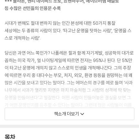
*** 플라톤, 헨리 데이비드 소로, 쇼펜하우어, 에이브러햄 매슬로
등 수많은 선인들의 인용문 수록
시대가 변해도 절대 변하지 않는 인간 본성에 대한 50가지 통찰
세상에는 두 종류의 사람이 있다. ‘타고난 운명을 탓하는 사람’, ‘운명을 스
스로 개척하는 사람’.
당신은 과연 어느 쪽인가? 나폴레온 힐과 함께 자기계발, 성공학의 대가로
꼽히는 미국 작가, 얼 나이팅게일에 따르면 전자는 95%나 된다. 단 5%만
이 타고난 운명에 개의치 않고 스스로의 인생을 개척해나간다. 그의 주장
에 따르면 우리 중 대다수는 부모, 처지, 외모, 환경 등등을 원망하는 데 꽤
많은 시간을 보내고 있다는 말이다. 그는 에머슨의 경구를 예로 들며 ‘사과
나무에서 사과가 열리듯 자연은 마치 마술처럼 그 사람의 성격에 딱 맞는
운명을 만들어낸다’고 일갈한다. 어떤 사람이 만들어놓은 결실을 보면 그
가 어떤 운명인지를 유추할 수 있다는 말이다. 그런데 많은 사람들이 이를
잘 믿지 않을뿐더러 오히려 이와 반대로 태어나자마자 정해진 운명이 환경
책소개 더보기
을 결정한다고 쉽게 믿어버린다. 그러다 보니 허무감과 패배감에 쉽게 흔
들리고 도전하기도 전에 지레짐작으로 포기해버리고 만다. 자신의 운명을
탓하면서 그 안에 갇혀버리기 때문일 것이다.
목차