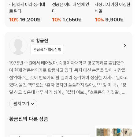
7
걱정하지 마라 생각대
성공은 이미 내 안에 있
세상에서 가장 이상한
29 게으름 아무것도 하지 않는 시간이 필요한 이유 122
로 된다
다
비밀
30 꿈의 중요성 인간은 자는 동안 더 똑똑해진다 125
10
16,200
10
17,550
10
9,900
%
%
%
원
원
원
31 관리자의 자질 내가 조직에 기여하는 방법은 무엇일까? 128
32 경제적 안정 증식하는 부와 소모성 부 131
역
황금진
33 문제 해결 생각하는 것에도 훈련이 필요하다 135
관심작가 알림신청
34 논쟁 피하기 논쟁으로는 친구를 얻을 수 없다 139
35 자아실현을 이룬 사람 있는 그대로를 보는 능력 142
1975년 수원에서 태어났다. 숙명여자대학교 영문학과를 졸업했으
며 현재 전문번역가로 활동하고 있다. 독자 대신 손품을 팔아 시간을
36 지금 이 순간을 사는 법 순간순간 최선을 다해 살아봐 145
절약해주는 것이 번역가의 할 일이라 생각하며 성실한 자세로 일하고
37 번영 부는 태도에서 비롯된다 148
있다. 옮긴 책으로는 『혼자 있지만 쓸쓸하지 않아』, 『브링 미 백』, 『정
38 탁월한 사람 내가 하는 일에서 기쁨을 느끼는 사람 150
말 하고 싶은데 너무 하기 싫어』, 『킬링 이브』, 『호르몬의 거짓말』,
39 무능한 관리자 타인의 마음을 이해하는 것 153
『아내 가뭄』, 『소녀는 왜 다섯 살 난 동생을 죽였을까』, 『런어웨이』,
펼쳐보기
40 오래가는 물건의 비밀 당신은 얼마나 오래갈 물건을 만들고 있는가? 1
『개와 영혼이 뒤바뀐 여자』, 『카네기 인간관계론』, 『과소유 증후군』,
58
『시간을 2배로 늘려 사는 비결』, 『프로젝트 매니지먼트』, 『기업을 키
황금진
의 다른 상품
우는 인사결정의 기술
41 잠재력 자신의 능력을 방치하지 마라 161
42 문제 나를 앞으로 나아가게 하는 원동력 164