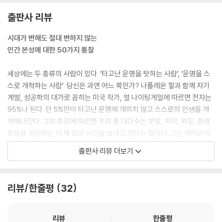
나는 수많은 사람들이 끊임없이 불평불만을 토로하는 이유 중 하나가 그들
출판사 리뷰
이 최대한 손쉽게, 즉 최소한의 에너지만 쓰면서 성공하려고 하기 때문이
라고 생각한다. 그런데 문제는 손쉬운 해결책만 추구하다 보면 결국 인생
시대가 변해도 절대 변하지 않는
이 더 힘들어진다는 것이다.
인간 본성에 대한 50가지 통찰
--- p.50
세상에는 두 종류의 사람이 있다. ‘타고난 운명을 탓하는 사람’, ‘운명을 스
정말 뛰어난 임원들은 그 문제가 발생하기 훨씬 전에 문제를 감지하고 미
스로 개척하는 사람’. 당신은 과연 어느 쪽인가? 나폴레온 힐과 함께 자기
리 예방하는 능력을 가진 사람들이다.
계발, 성공학의 대가로 꼽히는 미국 작가, 얼 나이팅게일에 따르면 전자는
--- p.95
95%나 된다. 단 5%만이 타고난 운명에 개의치 않고 스스로의 인생을 개
척해나간다. 그의 주장에 따르면 우리 중 대다수는 부모, 처지, 외모, 환경
경영자들 대부분은 자기 자신이 할 일에 대해 고민하는 게 아니라 직원들
등등을 원망하는 데 꽤 많은 시간을 보내고 있다는 말이다. 그는 에머슨의
의 말과 행동, 업무 내용 등등 세세한 것들에 집중하는 경향이 있다. 이들은
경구를 예로 들며 ‘사과나무에서 사과가 열리듯 자연은 마치 마술처럼 그
출판사 리뷰 더보기
자신의 역할이 매우 중대하다고 생각하며 그에 상응하는 대접을 받지 못할
사람의 성격에 딱 맞는 운명을 만들어낸다’고 일갈한다. 어떤 사람이 만들
까 봐 걱정에 휩싸인다.
어놓은 결실을 보면 그가 어떤 운명인지를 유추할 수 있다는 말이다. 그런
--- p.129
데 많은 사람들이 이를 잘 믿지 않을뿐더러 오히려 이와 반대로 태어나자
리뷰/한줄평
32
마자 정해진 운명이 환경을 결정한다고 쉽게 믿어버린다. 그러다 보니 허
손바닥도 마주쳐야 소리가 나는 것이므로 내가 요란하게 한쪽 손바닥을 대
무감과 패배감에 쉽게 흔들리고 도전하기도 전에 지레짐작으로 포기해버
주지 않도록 주의하자. 이렇게만 해도 불필요한 논쟁으로 감정과 시간을
리고 만다. 자신의 운명을 탓하면서 그 안에 갇혀버리기 때문일 것이다.
리뷰
한줄평