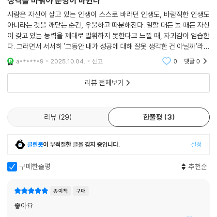
성격을 바꿔야 운명이 바뀐다
어났다고 해서 다 성공하는 것은 아니며 하위 10% 집안에서 태어났다고
사람은 자신이 살고 있는 인생이 스스로 바라던 인생도, 바람직한 인생도
해서 다 루저의 삶을 사는 것은 아니다. 타고난 운명을 거역하고 지식, 동기
아니라는 것을 깨닫는 순간, 우울하고 따분해진다. 일할 때든 놀 때든 자신
부여, 사람, 철학의 힘으로 내가 만든 새로운 운명으로 살고 싶다면 얼 나이
이 갖고 있는 능력을 제대로 발휘하지 못한다고 느낄 때, 자괴감이 엄습한
팅게일을 만나보자. 적어도 어제보다는 훨씬 나은 나 자신과 만날 수 있을
다. 그러면서 서서히 '그동안 내가 성공에 대해 잘못 생각한 건 아닐까'라며
것이다.
자책한다.
a******9
2025.10.04.
신고
0
댓글
0
모든 자기계발 도서의 원천, 얼 나이팅게일
리뷰 전체보기
그의 인생관이 집약된 단 한 권
약 100년 전에 태어나 미국 역사상 가장 길었던 대공항 시기(1920년대 말
리뷰
29
한줄평
3
에서 1930년대까지)에 어린 시절을 보내고 1950년대부터 활동했던 얼
나이팅게일. 그는 캘리포니아 롱비치에서 자랐다. 그의 집안은 몹시도 가
클린봇
이 부적절한 글을 감지 중입니다.
설정
난해서 겨우 입에 풀칠만 하며 살았는데 설상가상으로 그가 열두 살 때 아
버지까지 실종되는 사건을 겪었다. 불우했던 그는 어린 시절에 늘 배고픈
구매한줄평
추천순
몸을 이끌고 바닷가로 나가 선원들이 배에 짐을 싣고 내리는 것을 지켜보
면서 시간을 보내곤 했다. 그러면서 그는 골똘히 생각했다.
종이책
구매
좋아요
‘왜 똑같이 흙수저로 태어났는데 어떤 사람들은 목표를 달성하고, 또 다른