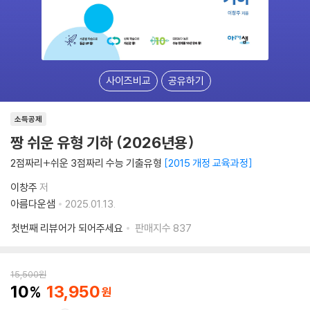
사이즈비교
공유하기
소득공제
짱 쉬운 유형 기하 (2026년용)
2점짜리+쉬운 3점짜리 수능 기출유형
2015 개정 교육과정
이창주
저
아름다운샘
2025.01.13.
첫번째 리뷰어가 되어주세요
판매지수
837
15,500
원
10
13,950