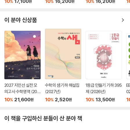
10
17,100
10
16,200
10
16,200
1
%
%
%
원
원
원
7
이 분야 신상품
2027 지인선 실전 모
수학의 샘 기하 해설집
1등급 만들기 기하 395
E
의고사 수학영역 (202
(2027년)
제 (2026년)
0
6년)
10
21,600
10
2,520
10
13,500
1
%
%
%
원
원
원
이 책을 구입하신 분들이 산 분야 책