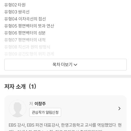
유형02 타원
유형03 쌍곡선
유형04 이차곡선의 접선
유형05 평면벡터의 뜻과 연산
유형06 평면벡터의 성분
유형07 평면벡터의 내적
유형08 직선과 원의 방정식
유형09 공간도형의 위치 관계
유형10 정사영
목차 더보기
유형11 공간좌표
유형12 내분점과 외분점
저자 소개
1
저
이창주
관심작가 알림신청
EBS 강사, EBS 파견 대표강사, 한영고등학교 교사를 역임했었다. 현