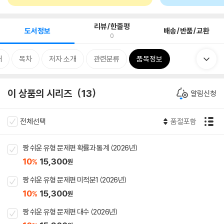
리뷰/한줄평
도서정보
배송/반품/교환
0
개
목차
저자 소개
관련분류
품목정보
이 상품의 시리즈
13
알림신청
전체선택
품절포함
짱 쉬운 유형 문제편 확률과 통계 (2026년)
10
15,300
%
원
짱 쉬운 유형 문제편 미적분1 (2026년)
10
15,300
%
원
짱 쉬운 유형 문제편 대수 (2026년)