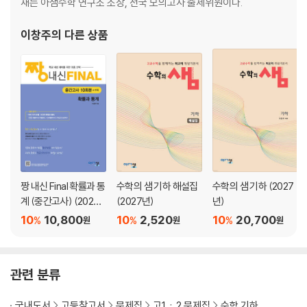
재는 아샘수학 연구소 소장, 전국 모의고사 출제위원이다.
이창주
의 다른 상품
짱 내신 Final 확률과 통
수학의 샘 기하 해설집
수학의 샘 기하 (2027
계 (중간고사) (2026
(2027년)
년)
년)
10
10,800
10
2,520
10
20,700
%
%
%
원
원
원
관련 분류
국내도서
고등참고서
문제집
고1ㆍ2 문제집
수학 기하