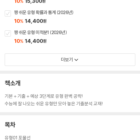
10
15,300
%
원
짱 쉬운 유형 확률과 통계 (2026년)
10
14,400
%
원
짱 쉬운 유형 미적분1 (2026년)
10
14,400
%
원
더보기
책소개
기본＋기출＋예상 3단계로 유형 완벽 공략!
수능에 잘 나오는 쉬운 유형만 모아 놓은 기출분석 교재!
목차
유형01 포물선