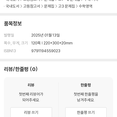
국내도서
고등참고서
문제집
고3 문제집
수학영역
품목정보
발행일
2025년 01월 13일
쪽수, 무게, 크기
120쪽 | 220*300*20mm
ISBN13
9791194559023
리뷰/한줄평
0
리뷰
한줄평
첫번째 리뷰어가
첫번째 한줄평을
되어주세요.
남겨주세요.
리뷰 쓰기
한줄평 쓰기