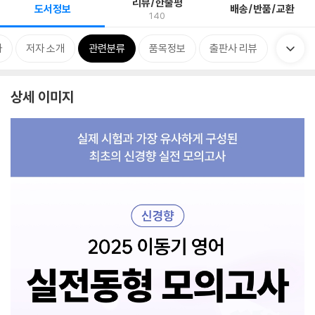
리뷰/한줄평
도서정보
배송/반품/교환
140
차
저자 소개
관련분류
품목정보
출판사 리뷰
상세 이미지