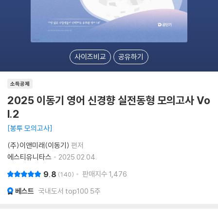
사이즈비교
공유하기
소득공제
2025 이동기 영어 신경향 실전동형 모의고사 Vo
l.2
봉투 모의고사
(주)이앤미래(이동기)
편저
에스티유니타스
2025.02.04.
9.8
판매지수
1,476
140
베스트
국내도서 top100 5주