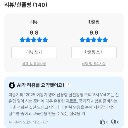
리뷰/한줄평
140
1. 출제기조 전환에 따른 신경향 문제를 100% 반영한 동형 모의고사 8회
분
리뷰
한줄평
인사혁신처에서 발표한 출제기조 전환에 따라 공개된 예시 문제를 분석하
9.8
9.9
여 새로운 출제 경향에 맞는 문제들로 구성하였습니다. 또한 실제 시험지
의 크기, 서체 등을 완벽 구현하여 실제로 시험을 치르는 것처럼 구성했습
니다.
리뷰 쓰기
한줄평 쓰기
2. 철저한 문제 풀이와 오답 분석, 그리고 실전 대비용 OMR 카드 수록
혜택 및 유의사항
혜택 및 유의사항
정답의 근거와 오답의 함정까지 알려주는 상세한 해설로 모든 문제를 완벽
하게 이해할 수 있도록 하였습니다. 또한, 8회분 분량에 맞게 별도의 OMR
AI가 리뷰를 요약했어요!
카드 8장을 수록하여 실전과 같이 OMR 카드 작성 연습을 해 볼 수 있습니
이동기의 "2025 이동기 영어 신경향 실전동형 모의고사 Vol.2"는 신
다.
유형 영어 시험 준비에 매우 유용한 자료로, 국가직 시험을 준비하는
데 최적화된 실전 모의고사입니다. 반복 연습을 통해 시험장에서의
실수를 줄이고 고득점을 받을 수 있는 실력을 키우는 데 도움을 주며,
2025년도 시험 대