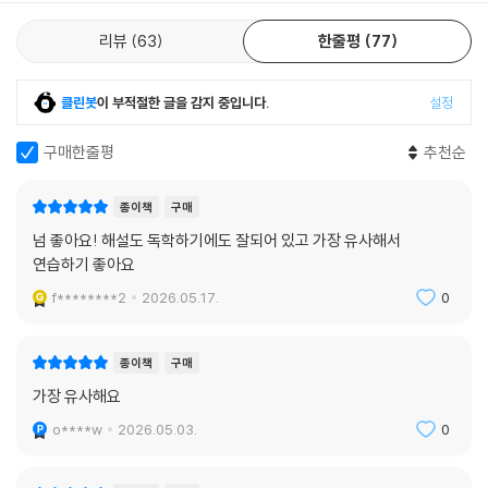
리뷰
63
한줄평
77
클린봇
이 부적절한 글을 감지 중입니다.
설정
구매한줄평
추천순
종이책
구매
넘 좋아요! 해설도 독학하기에도 잘되어 있고 가장 유사해서
연습하기 좋아요
f********2
2026.05.17.
0
종이책
구매
가장 유사해요
o****w
2026.05.03.
0