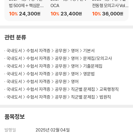
법 500제 + 핵심문법
OCA
전동형 모의고사 Vol.1
44포인트 요약노트
~2 세트
10
24,300
10
23,400
10
36,000
%
%
%
원
원
원
관련 분류
국내도서
수험서 자격증
공무원
영어
기본서
국내도서
수험서 자격증
공무원
영어
문제집/모의고사
국내도서
수험서 자격증
공무원
영어
기출문제집
국내도서
수험서 자격증
공무원
영어
영문법
국내도서
수험서 자격증
공무원
영어
국내도서
수험서 자격증
공무원
직군별 문제집
교육행정직
국내도서
수험서 자격증
공무원
직군별 문제집
법원직
품목정보
발행일
2025년 02월 04일