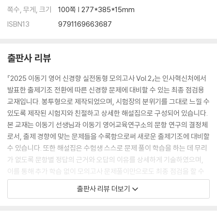
쪽수, 무게, 크기
100쪽 | 277*385*15mm
ISBN13
9791169663687
출판사 리뷰
『2025 이동기 영어 신경향 실전동형 모의고사 Vol.2』는 인사혁신처에서
발표한 출제기조 전환에 따른 신경향 문제에 대비할 수 있는 최종 점검용
교재입니다. 봉투형으로 제작되었으며, 시험장의 분위기를 그대로 느낄 수
있도록 제작된 시험지와 친절하고 상세한 해설집으로 구성되어 있습니다.
본 교재는 이동기 선생님과 이동기 영어교육연구소의 문항 연구의 결정체
로서, 출제 경향에 맞는 문제들을 수록함으로써 새로운 출제기조에 대비할
수 있습니다. 또한 해설집은 수험생 스스로 문제 풀이 학습을 하는 데 무리
가 없도록 문항별 정답의 근거와 오답의 이유를 상세하게 기술하였으며,
이를 통해 추가 학습 없이 모의고사 문제풀이만으로도 최종 점검을 할 수
있습니다.
출판사 리뷰 더보기
본 교재의 자세한 특징은 다음과 같습니다.