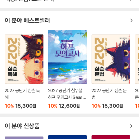
배송/반품/교환 안내
이 분야 베스트셀러
2027 공단기 심슨 독
2027 공단기 심우철
2027 공단기 심슨 문
2
해
하프 모의고사 Seaso
법
문
n 1: 70+
10
15,300
10
12,600
10
15,300
1
%
%
%
원
원
원
이 분야 신상품