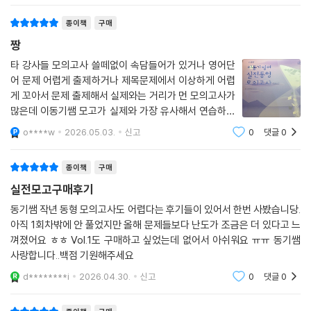
c****s
2025.02.09.
신고
1
댓글
0
전에 줄일 수
종이책
구매
짱
타 강사들 모의고사 쓸떼없이 속담들어가 있거나 영어단
어 문제 어렵게 출제하거나 제목문제에서 이상하게 어렵
게 꼬아서 문제 출제해서 실제와는 거리가 먼 모의고사가
많은데 이동기쌤 모고가 실제와 가장 유사해서 연습하기
좋다고 생각합니다
o****w
2026.05.03.
신고
0
댓글
0
종이책
구매
실전모고구매후기
동기쌤 작년 동형 모의고사도 어렵다는 후기들이 있어서 한번 사봤습니당.
아직 1회차밖에 안 풀었지만 올해 문제들보다 난도가 조금은 더 있다고 느
껴졌어요 ㅎㅎ Vol.1도 구매하고 싶었는데 없어서 아쉬워요 ㅠㅠ 동기쌤
사랑합니다..백점 기원해주세요
d********i
2026.04.30.
신고
0
댓글
0