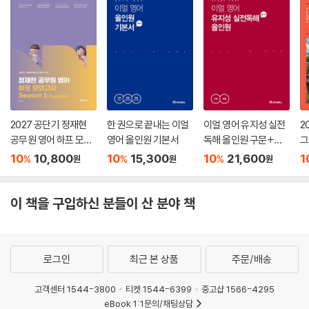
2027 공단기 정재현
한 권으로 끝내는 이얼
이얼 영어 유지성 실전
2
공무원 영어 하프 모의
영어 올인원 기본서
독해 올인원 구문+독
그
고사 Season 1: Esse
해
m
10
10,800
10
15,300
10
21,600
1
%
%
%
원
원
원
ntial
이 책을 구입하신 분들이 산 분야 책
로그인
최근 본 상품
주문/배송
고객센터 1544-3800
티켓 1544-6399
중고샵 1566-4295