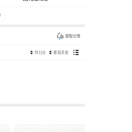
뷰
알림신청
최신순
품절포함