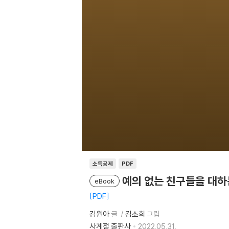
소득공제
PDF
예의 없는 친구들을 대하
eBook
PDF
김원아
글
김소희
그림
사계절 출판사
2022.05.31.