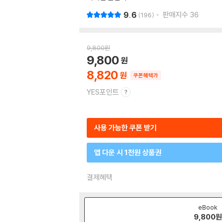
9.6
판매지수
36
196
9,800
원
9,800
8,820
쿠폰혜택가
YES포인트
사용 가능한 쿠폰 받기
앱 다운 시 1천원 상품권
결제혜택
eBook
9,800