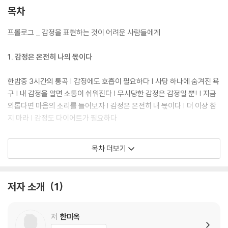
목차
프롤로그 _ 감정을 표현하는 것이 어려운 사람들에게
1. 감정은 온전히 나의 몫이다
한밤중 3시간의 통곡 | 감정에도 호흡이 필요하다 | 사탕 하나에 숨겨진 욕
구 | 내 감정을 알면 소통이 쉬워진다 | 무시당한 감정은 감정일 뿐! | 지금
외롭다면 마음의 소리를 들어보자 | 감정은 온전히 내 몫이다 | 더 이상 참
지 마라 | 감정도 다이어트가 필요하다
2. 감정을 받아들이면 생기는 변화
목차 더보기
자신의 감정을 인정하라 | ‘엄마니까’에서 벗어나보자 | 자신에게 친절하라
| 힘든 감정은 글쓰기로 풀어라 | 어린 시절 힘든 나를 만나라 | 불안하고 화
저자 소개
1
가 날 땐 호흡을 하자 | 내 의견을 말할 용기가 필요해 | 비밀의 방으로 들어
가라 | 어린 시절 채워지지 않은 욕구를 들여다보아라 | 엄마의 자존감은
아이의 자존감과 직결된다
저
한미옥