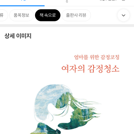
6
류
품목정보
책 속으로
출판사 리뷰
상세 이미지