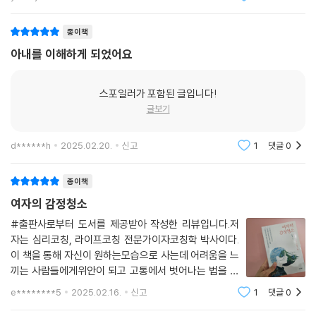
어 더 좋아요^^ 중년 여성에게 추천하는 책입니다♡
“몸이 아픈 것만 아픈 게 아니다. 마음이 아픈 것도 아픈 거다. 몸이 아프면
약을 먹거나 병원에 간다. 하지만 마음이 힘든 것은 아프다고 인식하지 못
종이책
한다. 아프면 증상에 맞는 약을 먹어야 낫는다. 마음이 힘들 때도 약을 먹어
아내를 이해하게 되었어요
야 한다. ‘내가 힘들구나. 마음이 몹시 아프구나’라고 먼저 인정하는 것이
아픈 마음을 치료하는 약이다.” 닫히고 상처받은 마음은 산소량을 감소시
켜 정상적인 호흡을 방해한다. 우리 내면에서 느끼는 불편하고 힘든 감정
스포일러가 포함된 글입니다!
은 싸움을 일으킨다. 인정받고 싶은 마음과 참아야 한다는 마음이 충돌하
글보기
는 것이다. 억압, 무시당함과 같은 억눌린 감정은 면역체계를 약하게 만들
어서 다양한 질병을 초래한다. 이를 회복시키기 위해서는 힘든 마음을 편
d******h
2025.02.20.
신고
1
댓글
0
안하고 아무런 제약 없이 있는 그대로 인정하는 것이 필요하다. 그리고 솔
직하게 표현하는 것이다. 슬플 때는 슬프다고 말하고 화날 땐 화가 난다고
종이책
말할 수 있어야 한다. 그리고 슬픔을 느끼도록, 화가 날 땐 화를 느끼도록
여자의 감정청소
자신의 감정을 허락하는 것이다.
#출판사로부터 도서를 제공받아 작성한 리뷰입니다.저
자는 심리코칭, 라이프코칭 전문가이자코칭학 박사이다.
힘들 때 그냥 힘들다고 말하자
이 책을 통해 자신이 원하는모습으로 사는데 어려움을 느
끼는 사람들에게위안이 되고 고통에서 벗어나는 법을 알
“힘들어도 힘들다는 말을 못 하는 것은 착한 아이여서가 아니다. 어린 시절
려주고자한다. 엄마가 행복해야 자녀가 행복한 삶을살 수
e********5
2025.02.16.
신고
1
댓글
0
보았던 힘든 엄마의 모습을 보면서 ‘나는 엄마 속을 썩이면 안 돼’라는 비합
있듯이 엄마의 감정관리는 매우 중요하다.저자는 이 책을
리적인 신념을 만들어낸 것이리라. 언젠가 기회가 된다면 엄마에게 그동안