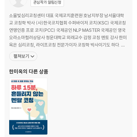
관심작가 알림신청
3. 감정의 뿌리를 알면 나아갈 힘이 생긴다
소울빛심리코칭센터 대표 국제코치훈련원 호남지부장 남서울대학
내 마음속 투덜이를 만나자 | 초감정이 무엇인지 아시나요? | 초감정에서
교 코칭학 박사 (사)한국코치협회 수퍼바이저 코치(KSC) 국제코칭
벗어나기 | 당위적인 생각에서 오는 함정을 조심하라 | 번아웃 상태라면 감
연맹인증 프로 코치(PCC) 국제공인 NLP MASTER 국제공인 영국
정을 점검하라 | 마음이 아플 땐 약을 먹자 | 긍정 감정으로 전환하면 활짝
오라소마컬러상담사 청운대학교 외래교수 감정 코칭 멘토 강사 한미
웃게 된다 | 잇몸 콤플렉스에서 벗어나다 | 내 마음속 태풍을 잠재우는 방
옥은 심리코칭, 라이프코칭 전문가이자 코칭학 박사이기도 하다. 그
법
녀는 ‘삶은 고통이다’라고 생각할 정도로 마음의 고통을 안고 살았다.
펼쳐보기
그러다 2022년 한 사건으로 인해 감정적 고통에 사로잡혀 있을 때 새
4. 나답게 살지 못하게 하는 걸림돌을 제거하라
로운 이름 ‘Prem, Jivana(삶은 사랑이다)’를 영적 스승 라하샤 선생
한미옥
의 다른 상품
님께 받았다. 이후, 그녀의
다행일기를 쓰자 | 엄마의 성향을 돌아보자 | 엄마의 가치관을 자녀에게 강
요하지 마라 | 무시당한 감정의 욕구를 읽어주자 | 감정 스펙을 관리하라 |
상처받은 감정은 건강한 성장을 방해한다 | 소통을 잘 하려면 마음공감이
먼저다 | 인정과 칭찬으로 긍정감정을 채우자 | 침묵을 즐겨라 | 반항에는
다 이유가 있다
5. 감정에 휘둘리지 않고 살아가기