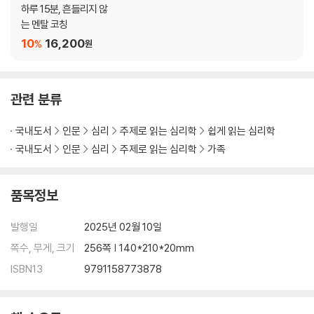
불편한 감정을 해결하는 방법 | 자녀의 이유 있는 외면, 나 전달법 대화로 |
하루 15분, 흔들리지 않
힘들 땐 그냥 힘들다고 말해도 괜찮다 | 마음을 다치지 않는 방법 | 엄마가
는 멘탈 코칭
행복하면 아이도 행복하다 | 의도를 바르게 세우자 | 이름을 인정하자 비로
10
16,200
%
원
소 회복된 자존감 | 당신한테 할 말이 있어
에필로그 _ 삶은 사랑이다(Prem Jivana)
관련 분류
국내도서
인문
심리
주제로 읽는 심리학
쉽게 읽는 심리학
국내도서
인문
심리
주제로 읽는 심리학
가족
품목정보
발행일
2025년 02월 10일
쪽수, 무게, 크기
256쪽 | 140*210*20mm
ISBN13
9791158773878