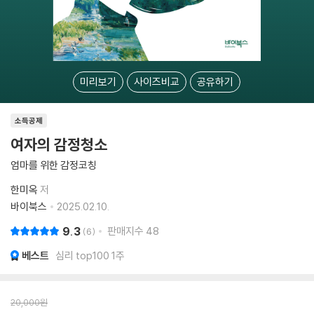
미리보기
사이즈비교
공유하기
소득공제
여자의 감정청소
엄마를 위한 감정코칭
한미옥
저
바이북스
2025.02.10.
9.3
판매지수
48
6
베스트
심리 top100 1주
20,000
원