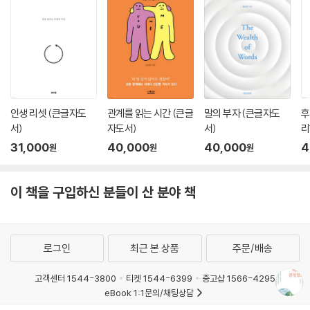
인생 리셋 (큰글자도
관계를 읽는 시간 (큰글
말의 부자 (큰글자도
후
서)
자도서)
서)
리
31,000
40,000
40,000
4
원
원
원
이 책을 구입하신 분들이 산 분야 책
로그인
최근 본 상품
주문/배송
고객센터 1544-3800
티켓 1544-6399
중고샵 1566-4295
eBook 1:1문의/채팅상담