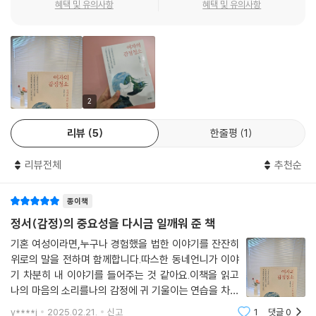
혜택 및 유의사항
혜택 및 유의사항
일과 그때 느낀 감정에 대하여 공감해주고 철수의 행동에 초점을 맞추지
“지금 하려는 말이 자신과 상대방에게 어떤 영향을 미칠 것인가? 그것을
않고 그런 행동을 할 수밖에 없었던 마음을 인정해주었다. 철수는 선생님
생각한 후 어떤 말을 할지 결정한다. 예의를 중시하는 사회에서 우리는 어
들로부터 자주 무시당하면서 자신의 생각을 표현하는 것이 어려워졌고 두
릴 때부터 타인에 대한 친절 교육을 받았지만, 사실 그보다도 중요한 건 자
려움을 느꼈다. 그런 마음을 들키지 않으려고 말썽을 부리고 장난을 심하
신에 대한 친절이다. 스스로 물어보자. 나는 나에게 얼마나 친절한지. 내 감
게 치면서 채워지지 않는 욕구를 과한 행동으로 표현하고 있었다. 그럴수
정과 욕구를 얼마나 존중하며 사는지. 그럴 때 타인도 존중하는 사람이 될
록 학교에서는 문제 행동에 집중했고 문제아라는 꼬리표를 달았다. 부모인
수 있다.” 자기를 사랑하고 스스로 친절한 사람은 자신과 상대방에게 상처
2
우리가 아이들을 양육하면서 하는 가장 큰 실수는 행동을 먼저 바라본다는
주는 말을 하지 않는다. 이들은 갈등을 좋아하지 않기 때문에 피하려는 경
것이다. 특히 문제 행동이라고 생각하는 것에는 더욱 그렇다. 이때 필요한
리뷰
5
한줄평
1
향성을 나타낸다. 그렇지만, 내면에 상처가 많은 사람은 불편하거나 좋지
것은 문제 행동을 하는 숨겨진 마음이다. 문제아는 없다. 다만 그런 행동을
않은 감정을 그대로 드러내기 때문에 종종 갈등을 일으키게 된다. 하지만,
하게 된 배경이 존재할 뿐이다. 이 글을 읽고 있는 나는 아이의 감정과 행동
리뷰전체
추천순
자신에게 친절한 사람은 생각이나 의견을 말할 때 차분하게 말하고 속도가
중 무엇을 먼저 바라보는가? 잠시 떠올려 보자. 행동이 먼저 보인다면 고개
안정되어 있다. 자신에게 친절한 사람은 다른 사람의 말이나 태도에 휘둘
를 흔들면서 잠시 멈춰보자. 그리고 그런 행동을 하는 아이의 마음은 어떤
종이책
리지 않고 자기를 존중하며, 상처 주는 말을 하지 않으려 노력한다. 상대방
마음일지 상대방의 처지에서 생각해보자.
의 입장을 고려한다. 그리고 마음에서 들리는 소리에 집중한다. 스스로 물
정서(감정)의 중요성을 다시금 일깨워 준 책
--- p.179~180
어보자. 나는 나에게 얼마나 친절한지. 내 감정과 욕구를 얼마나 존중하며
기혼 여성이라면,누구나 경험했을 법한 이야기를 잔잔히
사는지. 그럴 때 타인도 존중하는 사람이 될 수 있다.
위로의 말을 전하며 함께합니다.따스한 동네언니가 이야
기 차분히 내 이야기를 들어주는 것 같아요.이책을 읽고
마음이 아플 때 약을 먹자
나의 마음의 소리를나의 감정에 귀 기울이는 연습을 차분
히 해 보려고 합니다.어렵지 않으면서도 전문성도 녹아 있
y****j
2025.02.21.
신고
1
댓글
0