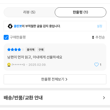
서로의 힘듦에 대해 이해하고 공감하는지. 아이 앞에서 둘의 좋지 않은 모
습을 보이진 않는지. 상대방을 무시하는 말이나 행동을 하진 않는지. 부부
의 관계가 자녀에게 어떤 영향을 미치는지 고민해볼 필요가 있다. 『여자의
리뷰
5
한줄평
1
감정청소』는 남편이 아내에게 선물하는 책이다. 서로 눈을 바라보는 게 쑥
스럽다면, 같이 이야기를 해본 지가 언제인지 기억나지 않는다면, 남편이
클린봇
이 부적절한 글을 감지 중입니다.
설정
먼저 이 책을 읽고 ‘당신도 정말 힘들었겠다.’고 아내에게 말해보자. 가정의
평화와 더불어 자신의 감정도 함께 해소되는 경험을 하게 될 것이다.
구매한줄평
추천순
종이책
구매
남편이 먼저 읽고, 아내에게 선물하세요
f******9
2025.02.09.
1
한줄평 전체보기
배송/반품/교환 안내