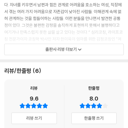
“음…. 투덜이?”
다. 자녀를 키우면서 남편과 힘든 관계로 어려움을 호소하는 여성, 직장에
“투덜이…. 네 좋아요. 투덜이한테 한 번 물어볼까요? 투덜아, 너 누구니?”
서 겪는 여러 가지 어려움으로 자존감이 낮아진 사람들. 이해관계 속에 얽
투덜이는 자신이 누구인지에 대해 말하기 시작했다. 마음속 투덜이와 만나
혀 관계하는 것을 힘들어하는 사람들. 이런 분들을 만나면서 발견한 공통
기 시작하면서 김 팀장의 생각도 확장되어 갔다. 한참 동안 같은 질문이 이
점이 있다. 그것은 불편한 감정을 솔직하게 표현하지 못해서 불행하다고
어졌다.
여기거나 만족스럽지 못한 삶을 살고 있다는 것이다.” 심리코칭, 라이프코
“투덜아, 너 누구니?”
칭 전문가이자 코칭학 박사인 저자 한미옥이 엄마를 위한 감정코칭인 『여
“좋은 사람, 천사, 돕고 싶은 사람, 착한 사람, 봉사하는 사람, 선한 사람, 질
자의 감정청소』를 세상에 내놓는다. 이 책은 저자의 이야기자 이웃의 이야
출판사 리뷰 더보기
투쟁이, 바보, 직장을 정말 사랑하는 사람, 열심히 사는 사람, 똑순이.”
기다. 우울, 자기비하, 억울함에 치받혀 방 안에만 갇혀 있던 엄마, 자아를
“…”
잃어버린 한 여성의 이야기다. 더 나아가 내 옆에 있는 이웃의 이야기다.
“지금 마음이 어떠세요?”
‘왜 나만….’이라는 생각으로 불행한 시간을 보내고 있다면 이 글을 읽으면
리뷰/한줄평
6
“깜짝 놀랐어요. 이렇게 많은 생각과 감정들이 나온다는 게. 그리고 나중에
서 ‘나와 같은 사람이 많구나’라는 사실을 알고 위로받기를 바라는 마음을
는 좋은 말들이 나오는 게 신기했어요.”
담았다. 세상에는 불편한 감정을 솔직하게 표현하지 못해서 불행하다고 여
“투덜이가 정말 원하는 것은 뭘까요?”
기거나 만족스럽지 못한 삶을 살고 있는 분들이 많다. 이 책은 감정적 고통
리뷰
한줄평
“밸런스. 균형을 찾아서…. 솔직한 감정을 이야기하고 싶어요. 저에 대한
으로 인해 자신이 원하는 모습으로 사는 데 어려움을 겪는 분들에게 위안
9.6
8.0
이미지를 훼손시키지 않고 거절하고 싶은 거 같아요.”
이 되고 고통에서 벗어나는 방법을 안내한다. 독자들에게 행복한 삶을 방
--- p.115~116
해하는 감정적 불편함을 만나고 치유되는 안내서가 되기를 기원한다.
리뷰 쓰기
한줄평 쓰기
철수와 이야기를 하는 동안 ADHD 판정을 받은 것이 믿기지 않을 정도로
자신에게 친절한 사람이 되자
주의가 산만하다거나 과한 행동은 전혀 찾아볼 수 없었다. 그동안 있었던