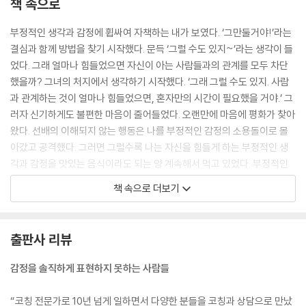
책 속으로
부정적인 생각과 감정에 휩싸여 자책하는 내가 보였다. ‘그만둘거야!’라는
결심과 함께 방법을 찾기 시작했다. 문득 ‘그럴 수도 있지~’라는 생각이 들
었다. 그래 얼마나 힘들었으면 자신이 아는 사람들과의 관계를 모두 차단
했을까? 그녀의 처지에서 생각하기 시작했다. ‘그래 그럴 수도 있지. 사람
과 관계하는 것이 얼마나 힘들었으면, 혼자만의 시간이 필요했을 거야.’ 그
러자 신기하게도 불편한 마음이 줄어들었다. 오랜만에 마음에 평화가 찾아
왔다. 선배의 이해되지 않는 행동은 나를 부정적인 감정의 소용돌이로 몰
아갔고 공격했다. 그러면 그럴수록 나는 자신을 힘들게 하는 부정적인 생
각과 감정을 맛있는 음식이라도 되는 양 계속해서 먹고 있었다. 부정적인
에너지로 마음이 뒤룩뒤룩 살찌는 것도 모르고….
책 속으로 더보기
--- p.60~61
처음엔 돕는 것이 즐거웠다. 그러나 지금은 나이를 먹기도 했고 일이 많아
출판사 리뷰
서 힘에 부치는데, 자기 마음대로 거절하지 못해 괴로워했다. 김 팀장과 마
주 앉았다.
감정을 솔직하게 표현하지 못하는 사람들
“거절하고 싶다는 목소리가 들리네요. 그 목소리에 이름을 붙여본다면 뭐
라고 하시겠어요?”
“코칭 전문가로 10년 넘게 일하면서 다양한 분들을 코칭과 상담으로 만났