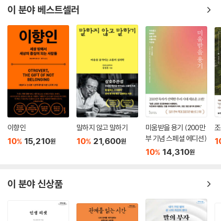
이 분야 베스트셀러
이향인
말하지 않고 말하기
미움받을 용기 (200만
조
부 기념 스페셜 에디션)
10
15,210
10
21,600
1
%
%
원
원
10
14,310
%
원
이 분야 신상품