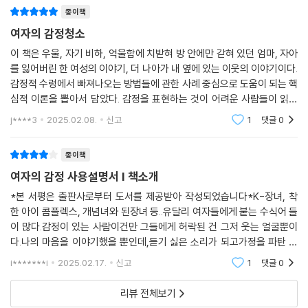
남편이 아내에게 선물하는책으로도 소개한다.
못다한 말을 하고 싶다. ‘엄마 나도 사실은 힘들었어’라고….” 우리가 보고
종이책
듣고 느끼는 것들은 뇌에 있는 해마라는 기억장치에 잠시 머물다가 저장된
여자의 감정청소
다. 모든 것이 저장되는 것은 아니다. 강한 감정이나 좋지 않은 감정적 기억
이 책은 우울, 자기 비하, 억울함에 치받혀 방 안에만 갇혀 있던 엄마, 자아
일수록 저장될 확률이 높다. 해마에 저장된 안 좋은 기억들은 예고 없이 우
를 잃어버린 한 여성의 이야기, 더 나아가 내 옆에 있는 이웃의 이야기이다.
리 삶에 관여한다. 그런 기억들이 힘들어도 힘들다는 말을 못 하게 만든다.
감정적 수렁에서 빠져나오는 방법들에 관한 사례 중심으로 도움이 되는 핵
그러나 이제는 힘들 때 그냥 힘들다고 말하자. 자신을 힘들게 하는 감정 앞
심적 이론을 뽑아서 담았다. 감정을 표현하는 것이 어려운 사람들이 읽으
에 서보자. 그리고 그런 감정을 느끼는 나는 어떤 사람인지 자신의 존재를
면 좋은 책이다.제목이 왜 여자의 감정청소일까? 남자들이 들으면 억울할
j****3
2025.02.08.
신고
1
댓글
0
떠올려보자. 나에게 해가 되는 말, 나를 불행으로 이끄는 말과 행동 앞에서
지 모르지만
어떤 선택을 할지 잠시 머물러보자. 그러면 당신은 변화를 선택할 준비가
종이책
되어 있을 것이다.
여자의 감정 사용설명서 I 책소개
남편이 아내에게 선물하는 책
*본 서평은 출판사로부터 도서를 제공받아 작성되었습니다*K-장녀, 착
한 아이 콤플렉스, 개념녀와 된장녀 등..유달리 여자들에게 붙는 수식어 들
“그는 십 분간 자신의 고충과 감정을 털어놓았다. 아내는 조용히 들으며 고
이 많다.감정이 있는 사람이건만 그들에게 허락된 건 그저 웃는 얼굴뿐이
다.나의 마음을 이야기했을 뿐인데,듣기 싫은 소리가 되고가정을 파탄 내
개를 끄덕였다. ‘그랬구나. 정말 힘들었겠다.’ 남편은 눈시울이 붉어진 채
는 며느리가 되고엄마와 아들 사이를 갈라놓는 훼방꾼이 되어버린다.어디
아내의 말을 듣기만 했다. 두 사람은 말없이 서로의 눈을 지그시 바라볼 뿐
i*******i
2025.02.17.
신고
1
댓글
0
서부터 잘못된 걸까.그
이었다.” 부부 사이 혹은 아이와 갈등을 겪고 있는 부부가 있다면, 최근 상
대방을 눈을 지그시 바라본 적이 있는지. 부부간에 대화를 자주 나누는지.
리뷰 전체보기