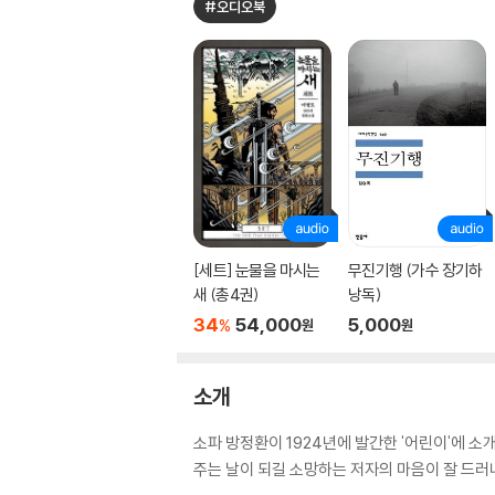
#오디오북
[세트] 눈물을 마시는
무진기행 (가수 장기하
새 (총4권)
낭독)
34
54,000
5,000
%
원
원
소개
소파 방정환이 1924년에 발간한 '어린이'에 
주는 날이 되길 소망하는 저자의 마음이 잘 드러