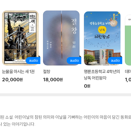
눈물을 마시는 새 1권
절창
명륜초등학교 4학년의
데
낭독 어린왕자
20,000
18,000
1,
원
원
0
원
소개된 소설. 어린이날의 참된 의미와 이날을 기뻐하는 어린이의 마음이 담긴 동
나 있는 이야기입니다.