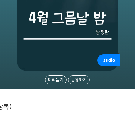
미리듣기
공유하기
낭독)