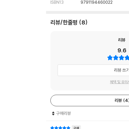
ISBN13
9791194460022
리뷰/한줄평
8
리뷰
9.6
리뷰 쓰
혜택 및 유의
리뷰
4
구매리뷰
구매