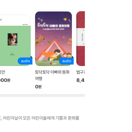
미안
토닥토닥 아빠와 동화
법구경
[오디오북
여행
000
8,400
17,00
원
원
0
원
화로, 어린이날이 모든 어린이들에게 기쁨과 환희를