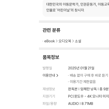
대한민국의 아동문학가, 인권운동가, 아동교육
인물로 '어린이날'의 창시자.
관련 분류
eBook
오디오북
소설
품목정보
발행일
2025년 01월 21일
이용안내
배송 없이 구매 후 바로 듣기
이용기간 제한없음
재생정보
완독본 | 임혜란 낭독 | 총 9분
지원기기
PC(윈도우 - 4K 모니터
파일/용량
AUDIO | 8.71MB