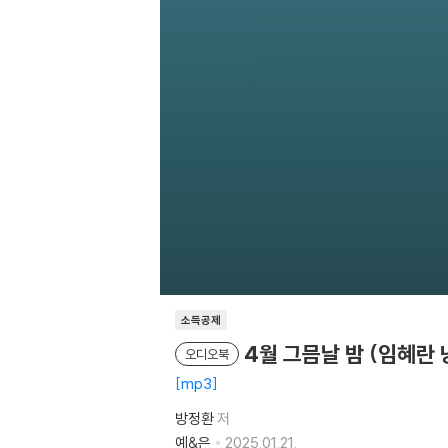
소득공제
4월 그믐날 밤 (임혜란 
오디오북
mp3
방정환
저
예&은
2025.01.21.