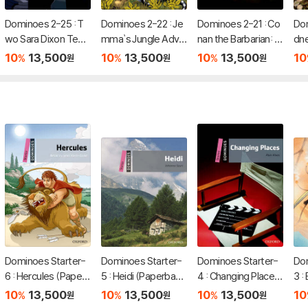
Dominoes 2-25 : T
Dominoes 2-22 : Je
Dominoes 2-21 : Co
Dom
wo Sara Dixon Teen
mma`s Jungle Adve
nan the Barbarian: J
dne
Detective (Paperba
nture (Paperback +
ewels of Gawahlur
ack
10
13,500
10
13,500
10
13,500
10
%
%
%
원
원
원
ck + MP3 Pack)
MP3 Pack)
(Paperback + MP3
Pack)
Dominoes Starter-
Dominoes Starter-
Dominoes Starter-
Dom
6 : Hercules (Paperb
5 : Heidi (Paperback
4 : Changing Places
3 :
ack + MP3 Pack)
+ MP3 Pack)
(Paperback + MP3
er
10
13,500
10
13,500
10
13,500
10
%
%
%
원
원
원
Pack)
k)