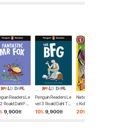
guin Readers Le
Penguin Readers Le
National Geographi
[Classi
 2: Roald Dahl Fan
vel 3: Roald Dahl Th
c Kids Readers Lev
s] Level
tic Mr Fox (ELT G
e BFG (ELT Graded
el 1 : Marvel's Spider
orks of
9,900
10
9,900
20
6,640
10
8
%
%
%
%
원
원
원
ed Reader)
Reader)
-Man Bugs Out!
Vinci