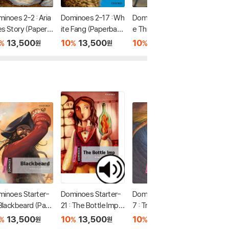
inoes 2-2 : Aria
Dominoes 2-17 : Wh
Dominoes 2-14 : Th
Dominoe
s Story (Paperb
ite Fang (Paperback
e Three Musketeer
e Drive 
 + MP3 Pack)
+ MP3 Pack)
s (Paperback + MP
perbac
13,500
10
13,500
10
13,500
10
1
%
%
%
%
원
원
원
3 Pack)
k)
inoes Starter-
Dominoes Starter-
Dominoes Starter-1
Dominoe
 Blackbeard (Pap
21 : The Bottle Imp
7 : Tristan and Isolde
5 : The
back + MP3 Pac
(Paperback + MP3
(Paperback + MP3
e (Pape
13,500
10
13,500
10
13,500
10
1
%
%
%
%
원
원
원
Pack)
Pack)
3 Pack)