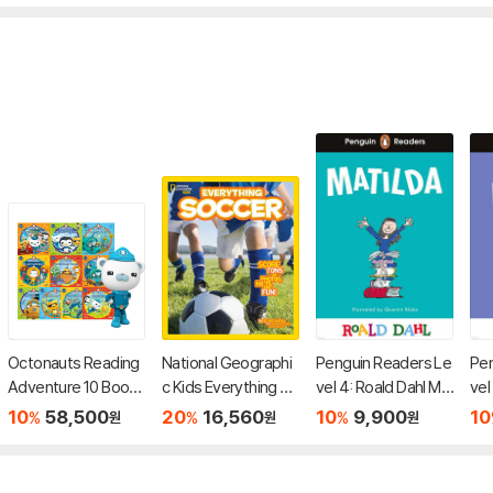
Octonauts Reading
National Geographi
Penguin Readers Le
Pen
Adventure 10 Book
c Kids Everything So
vel 4: Roald Dahl Ma
vel
s Set (세이펜호환/Q
ccer
tilda (ELT Graded R
tas
10
58,500
20
16,560
10
9,900
10
%
%
%
원
원
원
R음원 포함) - 페이퍼
eader)
rad
북