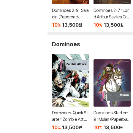
Dominoes 2-9 : Sala
Dominoes 2-7 : Lor
din (Paperback + M
d Arthur Saviles Cri
P3 Pack)
me and Other Storie
10
13,500
10
13,500
%
%
원
원
s (Paperback + MP
3 Pack)
Dominoes
Dominoes: Quick St
Dominoes Starter-
arter: Zombie Attac
9 : Mulan (Paperbac
k! Audio Pack
k + MP3 Pack)
10
13,500
10
13,500
%
%
원
원