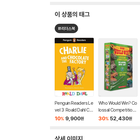
이 상품의 태그
#리더스북
Penguin Readers Le
Who Would Win? Co
vel 3: Roald Dahl Ch
lossal Competition
arlie and the Chocol
s! (10-Book Box Se
10
9,900
30
52,430
%
%
원
원
ate Factory (ELT Gr
t)
aded Reader)
상세 이미지