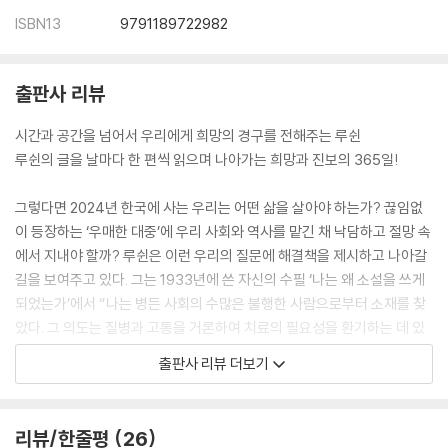
ISBN13
9791189722982
출판사 리뷰
시간과 공간을 넘어서 우리에게 희망의 경구를 전해주는 루쉰
루쉰의 글을 날마다 한 편씩 읽으며 나아가는 희망과 진보의 365일!
그렇다면 2024년 한국에 사는 우리는 어떤 삶을 살아야 하는가? 끊임없
이 등장하는 ‘우매한 대중’에 우리 사회와 역사를 맡긴 채 낙담하고 절망 속
에서 지내야 할까? 루쉰은 이런 우리의 질문에 해결책을 제시하고 나아갈
길을 보여주고 있다. 그는 1933년에 쓴 자신의 수필 ‘나는 왜 소설을 쓰게
되었는가’에서 “나는 병든 사회의 수많은 불행한 사람으로부터 소재를 찾
았다. 그 의도는 질병과 고통을 거론하여 치료의 필요성을 환기하는 데 있
었다”라고 스스로 밝혔다. 루쉰의 글은 병든 사회 속 불행한 사람들의 고통
출판사 리뷰 더보기
을 위로하고 치유하기 위한 노력이었던 것이다.
이 책의 빼놓을 수 없는 특징은 루쉰의 명문장들을 가려 뽑아 매일 조금씩
읽어나갈 수 있게 한 구성이다. 이 책은 365일 루쉰의 문장을 읽어나가며
리뷰/한줄평
26
그가 전하는 희망과 진보의 메시지를 접할 기회를 제공한다. 그런 과정을