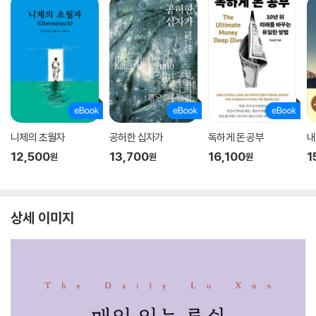
니체의 초월자
공허한 십자가
독하게 돈 공부
내
12,500
13,700
16,100
1
원
원
원
상세 이미지