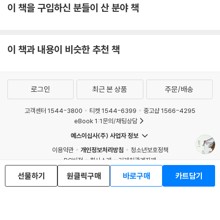
이 책을 구입하신 분들이 산 분야 책
이 책과 내용이 비슷한 추천 책
로그인
최근 본 상품
주문/배송
고객센터 1544-3800
티켓 1544-6399
중고샵 1566-4295
eBook 1:1문의/채팅상담
예스이십사(주) 사업자 정보
이용약관
개인정보처리방침
청소년보호정책
PC버전
회사소개
거래처관계자께
도서홍보
광고
선물하기
원클릭구매
바로구매
카트담기
Copyright © YES24 Corp. All Rights Reserved.
MATOM11