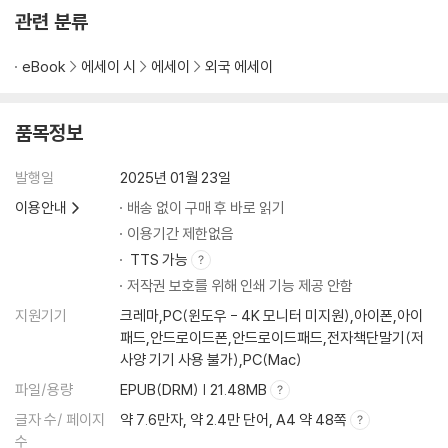
관련 분류
eBook
에세이 시
에세이
외국 에세이
품목정보
발행일
2025년 01월 23일
이용안내
배송 없이 구매 후 바로 읽기
이용기간 제한없음
TTS 가능
저작권 보호를 위해 인쇄 기능 제공 안함
지원기기
크레마,PC(윈도우 - 4K 모니터 미지원),아이폰,아이
패드,안드로이드폰,안드로이드패드,전자책단말기(저
사양 기기 사용 불가),PC(Mac)
파일/용량
EPUB(DRM) | 21.48MB
글자 수/ 페이지
약 7.6만자, 약 2.4만 단어, A4 약 48쪽
수