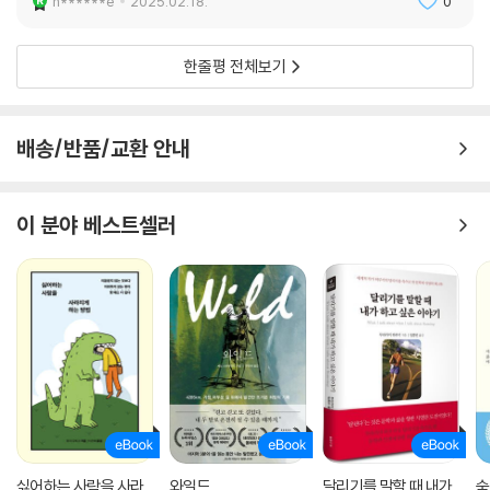
n******e
2025.02.18.
0
한줄평 전체보기
배송/반품/교환 안내
이 분야 베스트셀러
싫어하는 사람을 사라
와일드
달리기를 말할 때 내가
숨