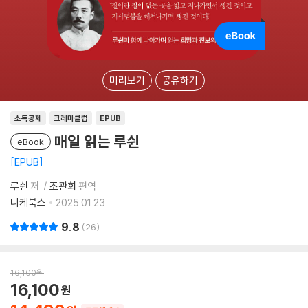
미리보기
공유하기
소득공제
크레마클럽
EPUB
매일 읽는 루쉰
eBook
EPUB
루쉰
저
조관희
편역
니케북스
2025.01.23.
9.8
26
16,100
원
16,100