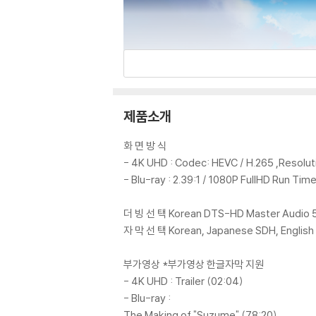
제품소개
화 면 방 식
- 4K UHD : Codec: HEVC / H.265 ,Resolutio
- Blu-ray : 2.39:1 / 1080P FullHD Run Time
더 빙 선 택 Korean DTS-HD Master Audio 5.
자 막 선 택 Korean, Japanese SDH, English
부가영상 *부가영상 한글자막 지원
- 4K UHD : Trailer (02:04)
- Blu-ray :
The Making of "Suzume" (78:20)