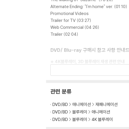
Alternate Ending: "I'm home" ver. (01:10)
Promotional Videos
Trailer for TV (03:27)
Web Commercial (04:26)
Trailer (02:04)
DVD/ Blu-ray 구매시 참고 사항 안내
※ 4K블루레이, 3D 블루레이 재생 관련 안내
1) 4K UHD 디스크는 대용량의 데이터 전송
필수입니다.
2) 3D 블루레이는 전용 플레이어와 3D 지원 
관련 분류
※ 아웃케이스/구성품/포장 상태
1) 제작/배송 과정에서 경미한 아웃케이스 주름,
DVD/BD
애니메이션
재패니메이션
2) 스틸북 케이스 제작 과정에서 기포 혹은 경미
DVD/BD
블루레이
애니메이션
3) 렌티큘러 스틸북의 경우, 보호필름이 붙어 
DVD/BD
블루레이
4K 블루레이
4) 본품 보호를 위해 노란색의 카톤 박스로 재