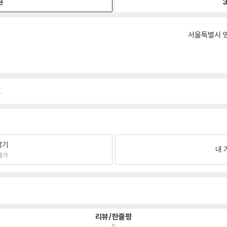
원
3
서울특별시 영
.
팔기
내 
불가
리뷰/한줄평
0