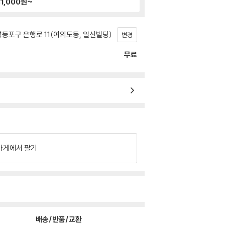
1,000
원~
등포구 은행로 11(여의도동, 일신빌딩)
변경
무료
가게에서 팔기
배송/반품/교환