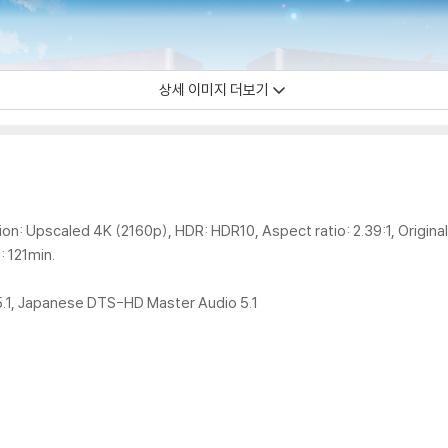
상세 이미지 더보기
n: Upscaled 4K (2160p), HDR: HDR10, Aspect ratio: 2.39:1, Original 
: 121min.
1, Japanese DTS-HD Master Audio 5.1