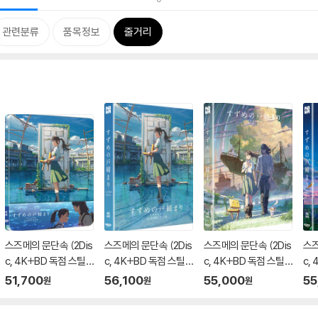
관련분류
품목정보
줄거리
스즈메의 문단속 (2Dis
스즈메의 문단속 (2Dis
스즈메의 문단속 (2Dis
스즈
c, 4K+BD 독점 스틸
c, 4K+BD 독점 스틸
c, 4K+BD 독점 스틸
c,
북 쿼터슬립 300장 한
북 렌티큘러 풀슬립 1,0
북 풀슬립 B 700장 한
북 
51,700
56,100
55,000
55
원
원
원
정) : 블루레이
00장 한정) : 블루레이
정) : 블루레이
정)