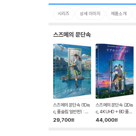
시리즈
상세 이미지
제품소개
스즈메의 문단속
스즈메의 문단속 (1Dis
스즈메의 문단속 (2Dis
c, 풀슬립 일반판) : 블
c, 4K UHD + BD 풀슬
루레이
립) : 블루레이
29,700
44,000
원
원