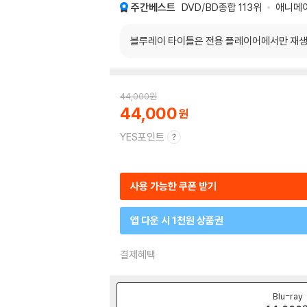
주간베스트
DVD/BD종합
113위
애니메
블루레이 타이틀은 전용 플레이어에서만 재생
44,000
원
44,000
YES포인트
사용 가능한 쿠폰 받기
앱 다운 시 1천원 상품권
결제혜택
Blu-ray