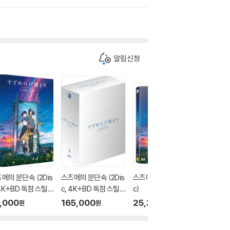
알림신청
더보기
메의 문단속 (2Dis
스즈메의 문단속 (2Dis
스즈메의 문단속 (1Dis
 4K+BD 독점 스틸
c, 4K+BD 독점 스틸
c)
풀슬립 A 700장 한
북 박스세트 500장 한
,000
165,000
25,300
원
원
원
 : 블루레이
정) : 블루레이