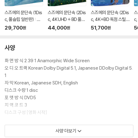
스즈메의 문단속 (1Dis
스즈메의 문단속 (2Dis
스즈메의 문단속 (2Dis
스
c, 풀슬립 일반판) : 블
c, 4K UHD + BD 풀슬
c, 4K+BD 독점 스틸
c
루레이
립) : 블루레이
북 쿼터슬립 300장 한
북
29,700
44,000
51,700
5
원
원
원
정) : 블루레이
0
사양
화 면 방 식 2.39:1 Anamorphic Wide Screen
오 디 오 트랙 Korean Dolby Digital 5.1, Japanese DDolby Digital 5.
1
자 막 Korean, Japanese SDH, English
디스크 수량 1 disc
포 맷 방 식 DVD5
지 역 코 드 3
디스크 구성 [영화 시작]
[장면 선택]
사양 더보기