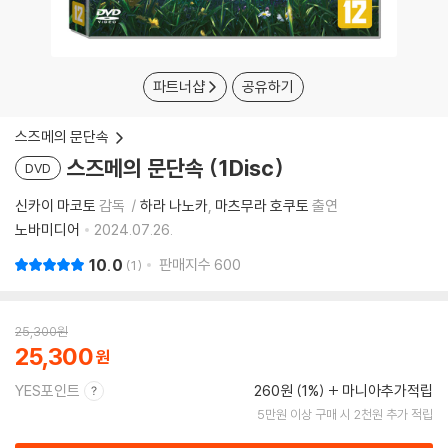
파트너샵
공유하기
스즈메의 문단속
스즈메의 문단속 (1Disc)
DVD
신카이 마코토
감독
하라 나노카
마츠무라 호쿠토
출연
노바미디어
2024.07.26.
10.0
판매지수
600
1
25,300
원
25,300
YES포인트
260원 (1%)
마니아추가적립
5만원 이상 구매 시 2천원 추가 적립