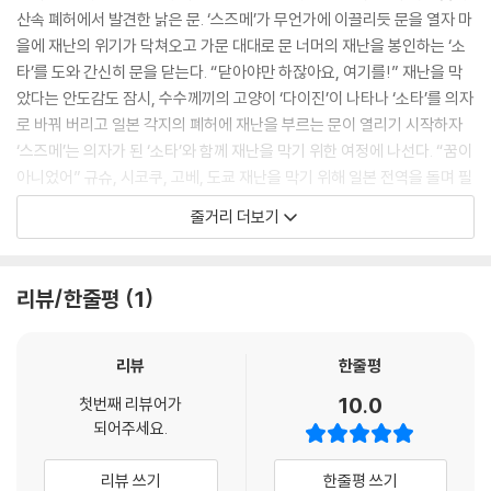
산속 폐허에서 발견한 낡은 문. ‘스즈메’가 무언가에 이끌리듯 문을 열자 마
을에 재난의 위기가 닥쳐오고 가문 대대로 문 너머의 재난을 봉인하는 ‘소
타’를 도와 간신히 문을 닫는다. “닫아야만 하잖아요, 여기를!” 재난을 막
았다는 안도감도 잠시, 수수께끼의 고양이 ‘다이진’이 나타나 ‘소타’를 의자
로 바꿔 버리고 일본 각지의 폐허에 재난을 부르는 문이 열리기 시작하자
‘스즈메’는 의자가 된 ‘소타’와 함께 재난을 막기 위한 여정에 나선다. “꿈이
아니었어” 규슈, 시코쿠, 고베, 도쿄 재난을 막기 위해 일본 전역을 돌며 필
사적으로 문을 닫아가던 중 어릴 적 고향에 닿은 ‘스즈메’는 잊고 있던 진실
줄거리 더보기
과 마주하게 되는데…
리뷰/한줄평
1
리뷰
한줄평
10.0
첫번째 리뷰어가
되어주세요.
리뷰 쓰기
한줄평 쓰기