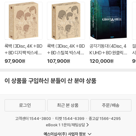
룩백 (3Disc, 4K + BD
룩백 (3Disc, 4K + BD
공각기동대 (4Disc, 4
걸
+ BD 디지팩 박스세트
+ BD 스틸북 박스세트
K UHD + BD 원클릭박
시
한정판) : 블루레이
한정판) : 블루레이
스 스틸북 한정판 C Ty
파
97,900
107,900
120,000
9
원
원
원
pe) : 블루레이
sc
루
이 상품을 구입하신 분들이 산 분야 상품
로그인
최근 본 상품
주문/배송
고객센터 1544-3800
티켓 1544-6399
중고샵 1566-4295
eBook 1:1문의/채팅상담
예스이십사(주) 사업자 정보