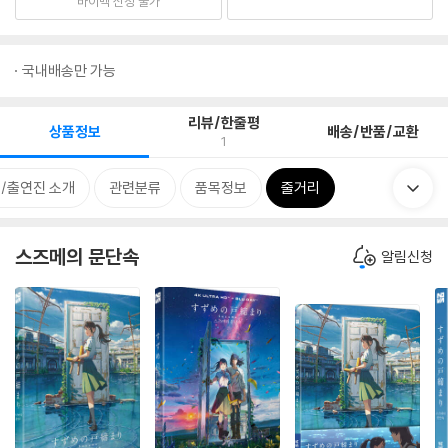
바이백 신청 불가
국내배송만 가능
리뷰/한줄평
상품정보
배송/반품/교환
1
/출연진 소개
관련분류
품목정보
줄거리
스즈메의 문단속
알림신청