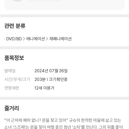
관련 분류
DVD/BD
애니메이션
재패니메이션
품목정보
발매일
2024년 07월 26일
시간/무게/크기
203분 | 크기확인중
연령제한
12세 이용가
줄거리
“이 근처에 폐허 없니? 문을 찾고 있어” 규슈의 한적한 마을에 살고 있는
소녀 ‘스즈메’는 문을 찾아 여행 중인 청년 ‘소타’를 만난다. 그의 뒤를 쫓아