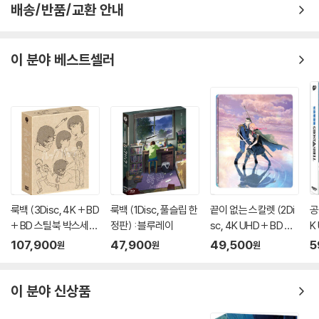
배송/반품/교환 안내
이 분야 베스트셀러
룩백 (3Disc, 4K + BD
룩백 (1Disc, 풀슬립 한
끝이 없는 스칼렛 (2Di
공
+ BD 스틸북 박스세트
정판) : 블루레이
sc, 4K UHD + BD 스
K
한정판) : 블루레이
틸북 한정판) : 블루레
풀
107,900
47,900
49,500
5
원
원
원
이
A
이 분야 신상품