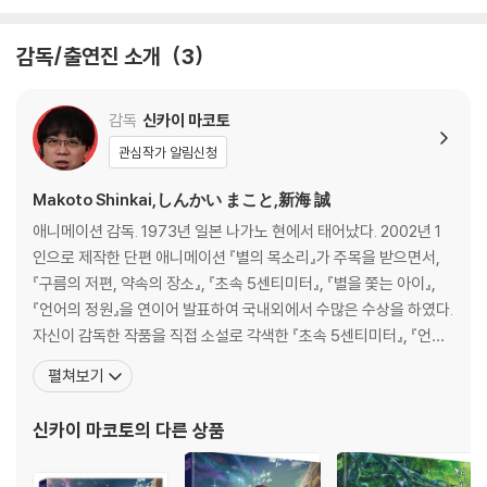
[부가영상]
The Making of "Suzume" (78분 20초)
감독/출연진 소개
3
Alternate Ending: "I'm home" ver. (1분 10초)
Trailer (2분 4초)
감독
신카이 마코토
[설정]
관심작가 알림신청
* 서플먼트 내용은 제작사의 사정상 변경, 추가 또는 삭제 될 수 있습니다.
Makoto Shinkai,しんかい まこと,新海 誠
애니메이션 감독. 1973년 일본 나가노 현에서 태어났다. 2002년 1
인으로 제작한 단편 애니메이션 『별의 목소리』가 주목을 받으면서,
『구름의 저편, 약속의 장소』, 『초속 5센티미터』, 『별을 쫓는 아이』,
『언어의 정원』을 연이어 발표하여 국내외에서 수많은 수상을 하였다.
자신이 감독한 작품을 직접 소설로 각색한 『초속 5센티미터』, 『언어
의 정원』도 높은 평가를 받고 있다. 2016년 발표한 『너의 이름은』은
펼쳐보기
일본에서는 물론, 한국을 비롯한 전 세계에서 큰 인기를 모았다. 원작
소설 『너의 이름은.』, 『너의 이름은. 공식 비주얼 가이드』 등 관련 도
신카이 마코토
의 다른 상품
서들이 다수 발행되었