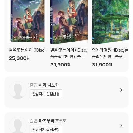
별을 쫓는 아이 (1Disc)
별을 쫓는 아이 (1Disc,
언어의 정원 (1Disc, 풀
풀슬립 일반판) : 블루
슬립 일반판) : 블루레
25,300
원
레이
이
31,900
31,900
원
원
출연
하라 나노카
관심작가 알림신청
출연
마츠무라 호쿠토
관심작가 알림신청