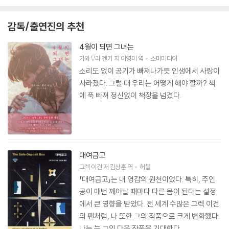
장소]는 신카이 마코토 감독의 독보적인 작품 세계의 첫 시작이 된 작품으
로 인정받고 있다.
감독/출연진의 추천
[AWARD]
4월이 되면 그녀는
도쿄국제애니메페어2003 표현기술상｜캐나다판타지아영화제 애니메
가와무라 겐키
저
이영미
역
소미미디어
이션영화부문 은상｜제36회 세이운상 아트부문｜제59회 마이니치영화
소리도 없이 공기가 빠져나가듯 인생에서 사랑이
콩쿠루 애니메이션영화상｜한국 SICAF2005 장편영화부문 우수상
사라졌다. 그럴 때 우리는 어떻게 해야 할까? 책
에 푹 빠져 정신없이 책장을 넘겼다.
-“벚꽃이 떨어지는 속도 초속5센티미터. 어느 정도의 속도로 살아가야,
너를 다시 만날 수 있을까”. 신카이 마코토 감독의 최대 강점이라고 할 수
있는 섬세한 감정선이 아름다운 장면들과 어우러져 ‘색채의 마술사’라는
수식어에 고개가 끄덕여지는 작품이다. 두 주인공의 재회의 날을 그린 ‘벚
꽃초’, 그 후 다른 인물의 시점으로 그려낸 ‘코스모나우트’ 그리고 그들의
대여금고
비밀을 그려낸 ‘초속5센티미터’. 세 가지 컨셉으로 첫사랑의 아련함을 애
그렉 이건
저
김상훈
역
허블
잔하게 담아내며 사계절 풍경을 아름답게 그려냈다. 스토리, 영상미, 음악
「대여금고」는 내 영감의 원천이었다. 특히, 주인
등 모든 것이 국내 관객들의 감성을 저격하는데 성공해, 신카이 마코토 마
공이 매번 깨어날 때마다 다른 몸이 된다는 설정
니아 양산에 결정적 계기가 된 작품이다.
에서 큰 영향을 받았다. 전 세계 수많은 그렉 이건
의 팬처럼, 나 또한 그의 작품으로 크게 변화했다.
[AWARD]
나는 늘 그의 다음 작품을 기대한다.