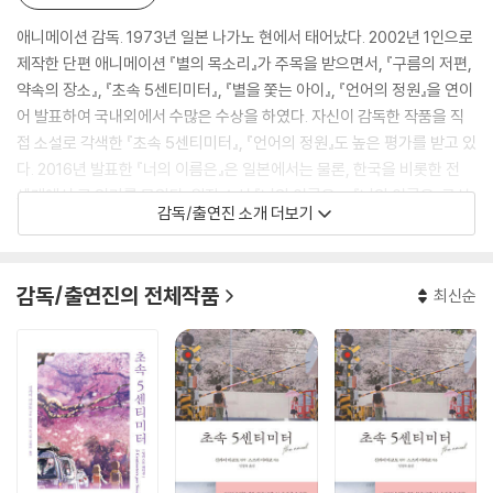
애니메이션 감독. 1973년 일본 나가노 현에서 태어났다. 2002년 1인으로
제작한 단편 애니메이션 『별의 목소리』가 주목을 받으면서, 『구름의 저편,
약속의 장소』, 『초속 5센티미터』, 『별을 쫓는 아이』, 『언어의 정원』을 연이
어 발표하여 국내외에서 수많은 수상을 하였다. 자신이 감독한 작품을 직
접 소설로 각색한 『초속 5센티미터』, 『언어의 정원』도 높은 평가를 받고 있
다. 2016년 발표한 『너의 이름은』은 일본에서는 물론, 한국을 비롯한 전
세계에서 큰 인기를 모았다. 원작 소설 『너의 이름은.』, 『너의 이름은. 공식
감독/출연진 소개 더보기
비주얼 가이드』 등 관련 도서들이 다수 발행되었다. 자신이 감독한 작품을
직접 소설화한 소설 『초속 5센티미터』, 『언어의 정원』, 『너의 이름은。』
또한 작품성을 인정받고 있다.
감독/출연진의 전체작품
최신순
-[별의 목소리](2002)는 게임 회사에서 디자이너로 근무하던 신카이 마
코토가 본격적으로 애니메이션계에 뛰어들며 탄생시킨 작품이다. 휴대폰
을 통한 메일로 시공간을 초월하는 관계를 다룬 단편 애니메이션으로 약 7
개월에 걸쳐 성우, 음악을 제외한 거의 모든 작업을 혼자 도맡으며 그의 온
에너지를 쏟았다 해도 과언이 아닐 정도. 2002년 2월 소극장에서 상영한
뒤 ‘25분이란 시간이 아깝다.’, ‘그의 세계를 담기엔 분량이 너무 짧다.’라는
놀라운 호평과 함께 전세계 DVD로 출시되어 신카이 마코토라는 감독을