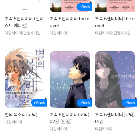
알리는데 기여했다.
초속 5센티미터 (일러
초속 5센티미터 the n
초속 5센티미터 the n
[AWARD]
스트 에디션)
ovel
ovel
제1회 신세기도쿄국제애니메페어21 공모부문 우수상｜제7회 애니메이
대원씨아이(단행)(대원키
대원씨아이
대원씨아이(단행)(대원키
션고베 작품상, 패키지부문 ｜제2회 일본오타쿠대상 ‘정상을 노려라!’ 상
즈)
즈)
｜제6회 문화청미디어예술제 특별상｜제8회 AMD AWARD Best Dire
ctor상｜디지털컨텐츠그랑프리2002 엔터테이먼트부문, 영상디자인상
｜제34회 세이운상 미디어부문, 아트부문
-신카이 마코토 감독의 정식 데뷔작으로 불리는 첫 장편 애니메이션 <구
름의 저편, 약속의 장소>는 제 2차 세계대전후 남북으로 분단된 가상의 일
본을 배경으로 한 독특한 스토리 설정으로 화제를 모았다. 특히 전작에 비
해 완벽해진 그림체가 눈길을 끌었는데 이는 신카이 마코토 감독이 캐릭터
디자인과 작화에 전문 애니메이터를 섭외해 완성도를 더했기 때문이다. 신
카이 마코토는 놀라운 배경과 구성에서는 극찬을 받았지만 다소 그림체가
별의 목소리(코믹)
초속 5센티미터(코믹)
초속 5센티미터(코믹)
취약하다는 평가에 대해 고민을 거듭했고, 이를 해결하는 방안으로 전문
02권 (완결)
01권
대원씨아이
애니메이터와의 협연, 자신은 더욱 스토리에 집중하는 제작 방향을 선택한
대원씨아이
대원씨아이
것이다. 이와 같은 노력으로 탄생된 그의 첫 극장판 [구름의 저편, 약속의