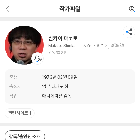
신카이 마코토
작가파일
감독/출연진
신카이 마코토
Makoto Shinkai
しんかい まこと
新海 誠
감독/출연진
출생
1973년 02월 09일
출생지
일본 나가노 현
직업
애니메이션 감독
관련사이트 1
감독/출연진 소개