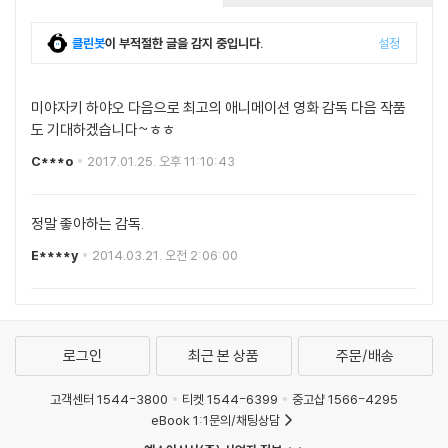
-‘색채의 마술사’라는 명성을 여실히 입증하듯 [언어의 정원]은 역대급 비
주얼로 관객들로부터 많은 사랑을 받은 작품이다. 비 오는 공원에서 우연
클린봇
이 부적절한 글을 감지 중입니다.
설정
히 만난 소년 ‘타카오’와 의문의 여자 ‘유키노’의 로맨스를 다룬 영화는 교
사와 학생의 사랑이라는 스토리와 함께 비 오는 공원의 풍경을 싱그러운
미야자키 하야오 다음으로 최고의 애니메이션 영화 감독 다음 작품
분위기 이상으로 아름답게 표현해냈다. 두 남녀의 감정을 섬세하게 표현해
도 기대하겠습니다~ㅎㅎ
낸 것은 물론, 실제 장소와 싱크로율 100%를 자랑하는 장면들이 관객들로
하여금 몰입도를 높인다. 배경이 된 신주쿠 공원은 많은 관광객들이 영화
C***o
2017.01.25. 오후 11:10:43
의 여운을 느끼기 위해 찾는 명소가 되었다. 떨어지는 빗방울까지 완벽하
게 표현해 낸 아름다운 그림체와 감독 특유의 로맨스 스토리가 절묘하게
정말 좋아하는 감독.
어우러져, 많은 영화 팬들의 인생작으로 손꼽힌다.
E****y
2014.03.21. 오전 2:06:00
[AWARD]
캐나다판타지아영화제 심사위원상, 관객상｜제18회 애니메이션고베 작
품상｜iTunes Best of 2013 올해의 베스트애니메이션 선출｜제21회
독일슈투트가르트국제애니메이션영화제 장편영화부문 최우수상
로그인
최근 본 상품
주문/배송
고객센터 1544-3800
티켓 1544-6399
중고샵 1566-4295
eBook 1:1문의/채팅상담