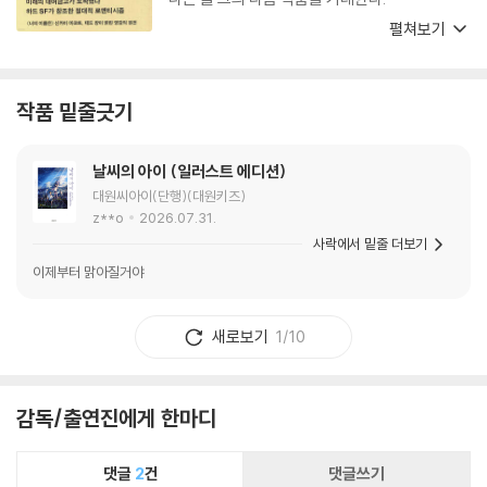
아시아태평양영화제 최우수 애니메이션상｜이탈리아퓨쳐필름영화제 란
펼쳐보기
치아 플라치나 그랑프리
-감독이 어릴적 읽었던 이름 모를 아동문학에서 출발한 [별을 쫓는 아이:
작품 밑줄긋기
아가르타의 전설]은 그의 30여 년간의 상상력을 추가해 완성한 첫 판타지
어드벤처이다. 죽은 사람을 되살리기 위해 지하세계로 들어간다는 스토리
설정과 함께 삶과 죽음 그리고 그로 인한 상실감과 고독한 감정선을 세세
날씨의 아이 (일러스트 에디션)
하게 표현해내 찬사를 얻은 작품. 여기에 두 주인공의 흥미로운 모험 스토
대원씨아이(단행)(대원키즈)
z**o
2026.07.31.
리까지 더해져 높은 완성도를 자랑한다. 제55회 런던 국제영화제를 비롯
사락에서 밑줄 더보기
제45회 시체스 영화제, 제30회 브뤼셀판타스틱 영화제, 제14회 퓨처필
름영화제 등 유수의 영화제 애니메이션 부문에 노미네이트 되며 전세계 다
이제부터 맑아질거야
시금 자신의 명성을 알렸다. “상실을 안고 살아가야하는 인간의 삶은 저주
받은 것일까요? 아니면 또 다른 축복일까요?”라는 메시지가 관객들에게
새로보기
1/10
깊은 여운을 선사해 현재까지도 회자되고 있는 작품 중 하나이다.
[AWARD]
감독/출연진에게 한마디
제8회 중국국제동만절’금후상’ 우수상｜도쿄국제애니메페어2012 애니
메어워드미술상
댓글
2
건
댓글쓰기