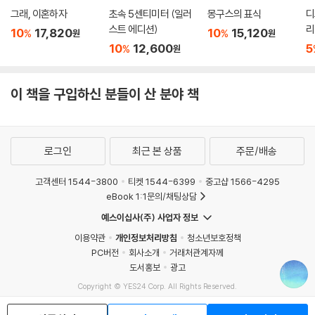
그래, 이혼하자
초속 5센티미터 (일러
몽구스의 표식
디
스트 에디션)
리
10
17,820
10
15,120
%
%
원
원
10
12,600
5
%
원
이 책을 구입하신 분들이 산 분야 책
로그인
최근 본 상품
주문/배송
고객센터 1544-3800
티켓 1544-6399
중고샵 1566-4295
eBook 1:1문의/채팅상담
예스이십사(주) 사업자 정보
이용약관
개인정보처리방침
청소년보호정책
PC버전
회사소개
거래처관계자께
도서홍보
광고
Copyright © YES24 Corp. All Rights Reserved.
MATOM2