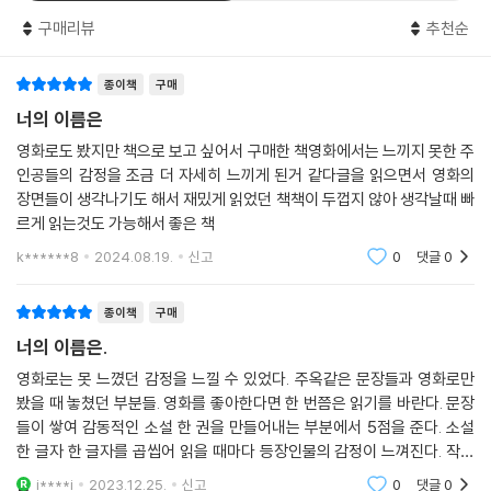
구매리뷰
추천순
종이책
구매
너의 이름은
영화로도 봤지만 책으로 보고 싶어서 구매한 책영화에서는 느끼지 못한 주
인공들의 감정을 조금 더 자세히 느끼게 된거 같다글을 읽으면서 영화의
장면들이 생각나기도 해서 재밌게 읽었던 책책이 두껍지 않아 생각날때 빠
르게 읽는것도 가능해서 좋은 책
k******8
2024.08.19.
신고
0
댓글
0
종이책
구매
너의 이름은.
영화로는 못 느꼈던 감정을 느낄 수 있었다. 주옥같은 문장들과 영화로만
봤을 때 놓쳤던 부분들. 영화를 좋아한다면 한 번쯤은 읽기를 바란다. 문장
들이 쌓여 감동적인 소설 한 권을 만들어내는 부분에서 5점을 준다. 소설
한 글자 한 글자를 곱씹어 읽을 때마다 등장인물의 감정이 느껴진다. 작가
가 그만큼 공을 들였기에 독자에게까지도 이런 감정이 실려 불어온다고 느
i****i
2023.12.25.
신고
0
댓글
0