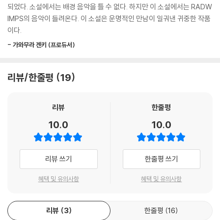
는 꿈. 꿈의 빈도가 늘어나면서 두 사람은 서로 몸이 뒤바뀌었다는 것을 깨
되었다. 소설에서는 배경 음악을 틀 수 없다. 하지만 이 소설에서는 RADW
--- p.189
닫고 점점 서로를 인식하게 된다. 그러면서 두 사람에게는 독특한 유대감
IMPS의 음악이 들려온다. 이 소설은 운명적인 만남이 일궈낸 귀중한 작품
이 생긴다. 그렇지만, 두 사람이 서로의 생활을 완벽하게 인지하고 있는 것
이다.
그 이유는 어딘가에 타키나 미츠하와 같은 소년소녀가 있을 것 같은 생각
은 아니었다. 서로에 대한 마음이 커질수록 무언가, 이질감을 느끼는 두 사
이 들어서다. 이 이야기는 물론 판타지지만 그래도 어딘가에 그들과 비슷
- 가와무라 겐키 (프로듀서)
람. 두 사람 앞에는 아름다우면서도 잔혹한 운명이 기다리고 있었다.
한 경험과 추억을 간직한 사람이 있을 것 같아서다. 소중한 사람이나 장소
를 잃고 말았지만 ‘발버둥 치자’고 결심한 사람. 아직 만나지 못한 무엇인가
리뷰/한줄평
19
에, 언젠가 반드시 만날 것이라 믿으며 계속 손을 뻗는 사람. 그리고 그런
마음은 영화의 화려함과는 다른 절실함으로 그려져야 한다고 느꼈기에 나
는 이 책을 썼다.
리뷰
한줄평
--- p.264
10.0
10.0
리뷰 쓰기
한줄평 쓰기
혜택 및 유의사항
혜택 및 유의사항
리뷰
3
한줄평
16