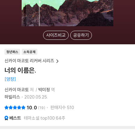
사이즈비교
공유하기
청년패스
소득공제
신카이 마코토 리커버 시리즈
너의 이름은.
양장
신카이 마코토
저
박미정
역
하빌리스
2020.05.25.
10.0
판매지수
510
19
베스트
테마소설 top100 64주