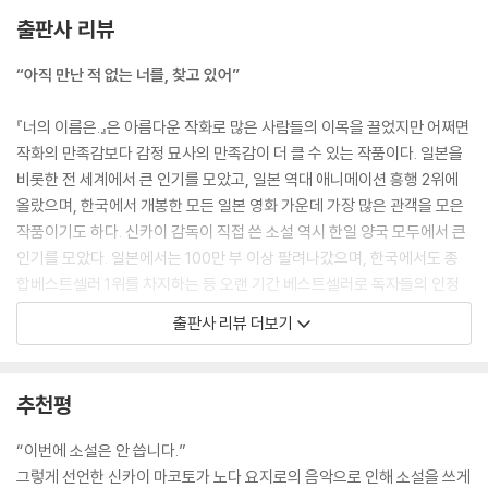
--- p.97
출판사 리뷰
한 글자, 또 한 글자.
“아직 만난 적 없는 너를, 찾고 있어”
미츠하가 쓴 문장이 뜻을 알 수 없는 글자로 변해 간다. 이윽고 촛불처럼 한
순간 깜박이다 사라진다. 그렇게 미츠하의 일기가 하나하나 지워져 간다.
『너의 이름은.』은 아름다운 작화로 많은 사람들의 이목을 끌었지만 어쩌면
마치 눈에 보이지 않는 누군가의 손이 삭제 아이콘을 계속 누르듯이. 그렇
작화의 만족감보다 감정 묘사의 만족감이 더 클 수 있는 작품이다. 일본을
게 내가 보고 있는 눈앞에서 미츠하의 문장이 모두 지워져 버린다.
비롯한 전 세계에서 큰 인기를 모았고, 일본 역대 애니메이션 흥행 2위에
“어째서…….”
올랐으며, 한국에서 개봉한 모든 일본 영화 가운데 가장 많은 관객을 모은
작게 읊조린다. 멀리서 솔개가 또 한 번 새된 목소리로 운다
작품이기도 하다. 신카이 감독이 직접 쓴 소설 역시 한일 양국 모두에서 큰
--- p.126
인기를 모았다. 일본에서는 100만 부 이상 팔려나갔으며, 한국에서도 종
합베스트셀러 1위를 차지하는 등 오랜 기간 베스트셀러로 독자들의 인정
우리는 지금도 함께 있다.
을 받았다.
출판사 리뷰 더보기
미츠하는, 적어도 미츠하의 마음 한 조각은 지금도 여기에 있다. 이를테면
미츠하의 손가락은 교복의 모양을 기억하고 있다. 교복 지퍼의 길이나 목
소중한 것을 잃고 살 수밖에 없는
깃의 단단함을 나 또한 자연스럽게 알고 있다. 가령 미츠하의 눈은 친구들
그런 사람들에게 전하는 희망
추천평
을 보고 있으면 마음이 편해진다. 기분이 좋아진다. 미츠하가 누구를 좋아
하고 누구를 꺼리는지, 물어보지 않아도 나는 알 수 있다. 할머니를 보면 내
도쿄의 고등학생 타키와 지방 변두리 마을 이토모리에 사는 소녀 미츠하는
“이번에 소설은 안 씁니다.”
가 알 리 없는 추억까지 초점이 고장 난 사진기처럼 희미하게 머릿속에 떠
연이어 기묘한 꿈을 꾼다. 자신이 다른 사람의 몸에 들어가 잠에서 깨어나
그렇게 선언한 신카이 마코토가 노다 요지로의 음악으로 인해 소설을 쓰게
오른다. 몸과 기억과 감정은 뗄 수 없을 만큼 단단히 연결되어 있다.