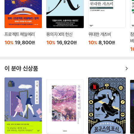
프로젝트 헤일메리
용의자 X의 헌신
위대한 개츠비
참
벼
10
19,800
10
16,920
10
8,100
%
%
%
원
원
원
1
이 분야 신상품