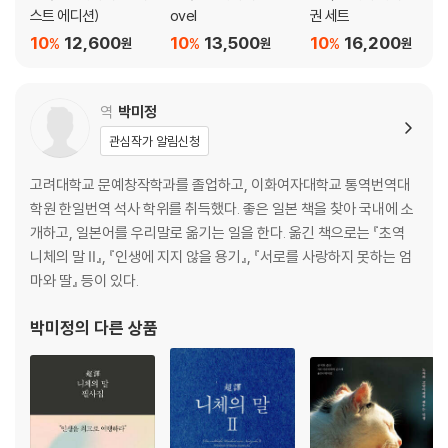
스트 에디션)
ovel
권 세트
10
12,600
10
13,500
10
16,200
%
%
%
원
원
원
역
박미정
관심작가 알림신청
고려대학교 문예창작학과를 졸업하고, 이화여자대학교 통역번역대
학원 한일번역 석사 학위를 취득했다. 좋은 일본 책을 찾아 국내에 소
개하고, 일본어를 우리말로 옮기는 일을 한다. 옮긴 책으로는 『초역
니체의 말 Ⅱ』, 『인생에 지지 않을 용기』, 『서로를 사랑하지 못하는 엄
마와 딸』 등이 있다.
박미정
의 다른 상품