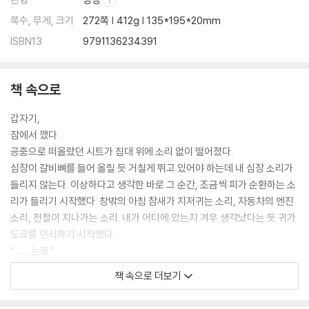
쪽수, 무게, 크기
272쪽 | 412g | 135*195*20mm
ISBN13
9791136234391
책 속으로
갑자기,
잠에서 깼다.
공중으로 떠올랐던 시트가 침대 위에 소리 없이 떨어졌다.
심장이 갈비뼈를 들어 올릴 듯 거칠게 뛰고 있어야 하는데 내 심장 소리가
들리지 않는다. 이상하다고 생각한 바로 그 순간, 조금씩 피가 순환하는 소
리가 들리기 시작했다. 창밖의 아침 참새가 지저귀는 소리, 자동차의 엔진
소리, 전철이 지나가는 소리. 내가 어디에 있는지 겨우 생각났다는 듯 귀가
도쿄를 인식하기 시작했다.
“……눈물”
볼을 만진 내 손가락 끝에 물방울이 묻어 있었다.
책 속으로 더보기
왜지? 이유를 알 수 없어서 손바닥으로 눈가를 닦았다. 방금 전까지 본 황
혼 풍경도, 할머니의 말도, 어느새 물이 모래에 스며들 듯 사라졌다.