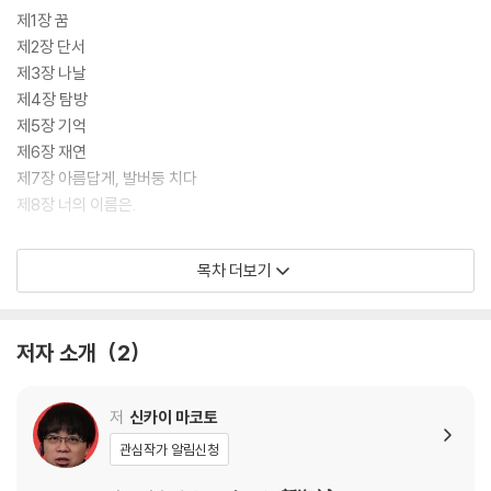
제1장 꿈
제2장 단서
제3장 나날
제4장 탐방
제5장 기억
제6장 재연
제7장 아름답게, 발버둥 치다
제8장 너의 이름은.
후기
목차 더보기
해설
저자 소개
2
저
신카이 마코토
관심작가 알림신청