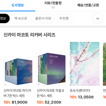
리뷰/한줄평
도서정보
배송/반품/교환
19
정보
책 속으로
출판사 리뷰
추천평
신카이 마코토 리커버 시리즈
신카이 마코토 하드커
신카이 마코토 직필 4
초속 5센티미터
언
버 7권 박스 세트
권 박스 세트
10
13,050
1
%
원
10
81,900
10
52,200
%
%
원
원