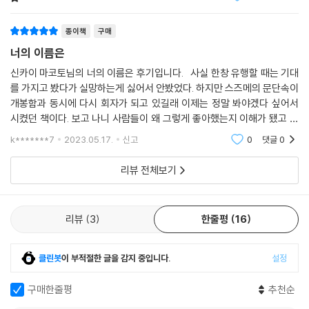
껴진다.
종이책
구매
너의 이름은
신카이 마코토님의 너의 이름은 후기입니다. 사실 한창 유행할 때는 기대
를 가지고 봤다가 실망하는게 싫어서 안봤었다. 하지만 스즈메의 문단속이
개봉함과 동시에 다시 회자가 되고 있길래 이제는 정말 봐야겠다 싶어서
시켰던 책이다. 보고 나니 사람들이 왜 그렇게 좋아했는지 이해가 됐고 너
무 재밌어서 왜 이제야 본거지, 하고 후회되긴 했지만 이제라도 본 것에 의
k*******7
2023.05.17.
신고
0
댓글
0
의를 두려고
리뷰 전체보기
리뷰
3
한줄평
16
클린봇
이 부적절한 글을 감지 중입니다.
설정
구매한줄평
추천순