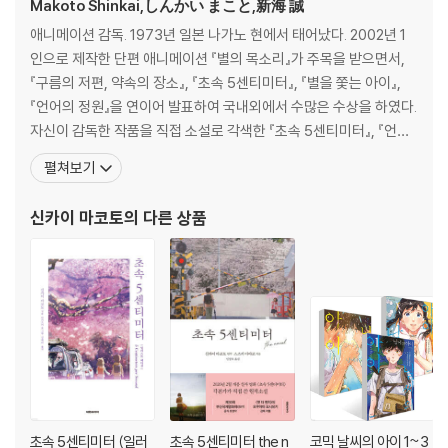
Makoto Shinkai,しんかい まこと,新海 誠
애니메이션 감독. 1973년 일본 나가노 현에서 태어났다. 2002년 1
인으로 제작한 단편 애니메이션 『별의 목소리』가 주목을 받으면서,
『구름의 저편, 약속의 장소』, 『초속 5센티미터』, 『별을 쫓는 아이』,
『언어의 정원』을 연이어 발표하여 국내외에서 수많은 수상을 하였다.
자신이 감독한 작품을 직접 소설로 각색한 『초속 5센티미터』, 『언어
의 정원』도 높은 평가를 받고 있다. 2016년 발표한 『너의 이름은』은
펼쳐보기
일본에서는 물론, 한국을 비롯한 전 세계에서 큰 인기를 모았다. 원작
소설 『너의 이름은.』, 『너의 이름은. 공식 비주얼 가이드』 등 관련 도
신카이 마코토
의 다른 상품
서들이 다수 발행되었
초속 5센티미터 (일러
초속 5센티미터 the n
코믹 날씨의 아이 1~3