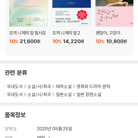
초역 니체의 말 필사집
초역 니체의 말 2
괜찮아, 고양이
10
21,600
10
14,220
10
10,800
%
%
%
원
원
원
관련 분류
국내도서
소설/시/희곡
테마소설
영화와 드라마 원작
국내도서
소설/시/희곡
일본소설
일본 장편소설
품목정보
발행일
2020년 05월 25일
판형
양장