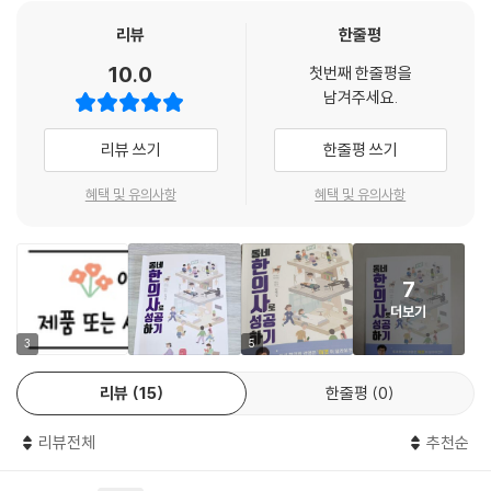
고 도전해야 한다. 그 과정에서 무엇보다 중요한 것은 교감과 배움, 그리고
07: 한의원의 12가지 성공법칙
끈기다. 이러한 가치를 바탕으로 한의원 경영을 발전시켜 나간다면, 더 나
리뷰
한줄평
은 미래가 우리 앞에 기다리고 있을 것이다. 당신의 한의원이 그 시작점이
10.0
8장 전대성 원장의 팁
첫번째 한줄평을
되기를 바란다.
남겨주세요.
01: 구글 드라이브 활용하기
리뷰 쓰기
한줄평 쓰기
02: NAS 활용하기
03: 구글 원격 데스크톱 활용
혜택 및 유의사항
혜택 및 유의사항
04: 보험청구 앱 활용
05: 원내 보안관련
06: 구글 데스크톱 드라이브
07: 미리캔버스의 활용
7
08: 알리고 문자의 활용
더보기
09: 챗GPT의 활용
3
5
10: Atlas앱과 Muscle premium 앱 활용
11: 설진의 활용
리뷰
15
한줄평
0
12: 매 분기 성과표 활용
13: OCR 텍스트 스캐너와 ClrScanner, 모바일 팩스 앱 활용
리뷰전체
추천순
14: 원내 스마트폰 개설