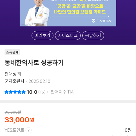
미리보기
사이즈비교
공유하기
소득공제
동네한의사로 성공하기
전대성
저
군자출판사
2025.02.10.
10.0
판매지수
114
15
33,000
원
33,000
YES포인트
0원