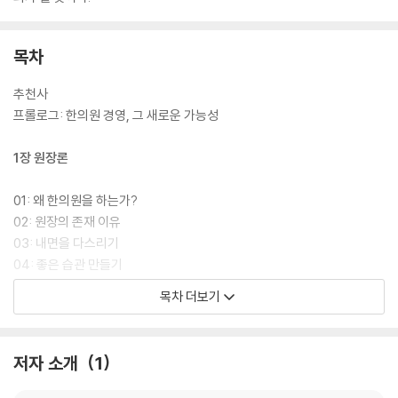
목차
추천사
프롤로그: 한의원 경영, 그 새로운 가능성
1장 원장론
01: 왜 한의원을 하는가?
02: 원장의 존재 이유
03: 내면을 다스리기
04: 좋은 습관 만들기
05: 아는 것이 힘이다
목차 더보기
06: 돌아오지 않는 시간
07: 마케팅의 역설
저자 소개
1
2장 환자론