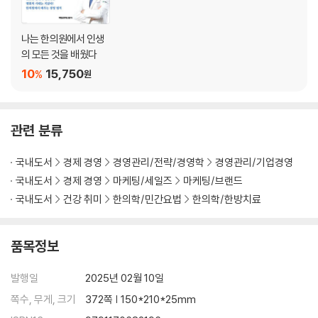
4장 직원론
01: 모든 것은 직원에서 시작한다
나는 한의원에서 인생
02: 직원관리가 힘든 이유는 따로 있다
의 모든 것을 배웠다
03: 좋은 직원 구하기
10
15,750
%
원
04: 무엇이 그들을 움직이게 하는가
05: 항산과 항심
06: 원장이 없이도 한의원이 돌아가는 법
관련 분류
07: 매뉴얼이 중요한 이유
국내도서
경제 경영
경영관리/전략/경영학
경영관리/기업경영
5장 경영론
국내도서
경제 경영
마케팅/세일즈
마케팅/브랜드
국내도서
건강 취미
한의학/민간요법
한의학/한방치료
01: 잘되는 한의원의 특징
02: 변화에 늘 깨어 있기
03: Two Track 한의원
품목정보
04: 단순한 것이 가장 강력하다
05: 나를 경영하라
발행일
2025년 02월 10일
06: 입원실 한의원의 흥망성쇠에 대해
쪽수, 무게, 크기
372쪽 | 150*210*25mm
07: 기회의 신