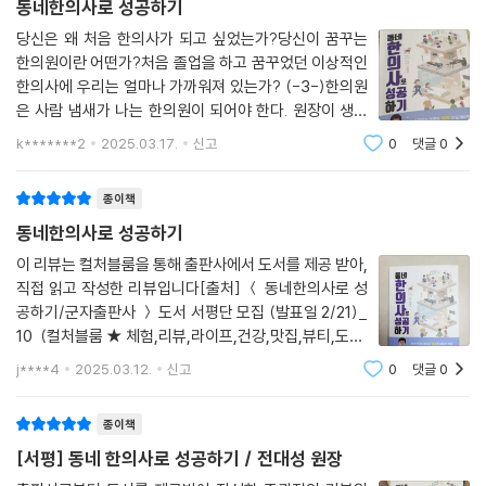
동네한의사로 성공하기
당신은 왜 처음 한의사가 되고 싶었는가?당신이 꿈꾸는
한의원이란 어떤가?처음 졸업을 하고 꿈꾸었던 이상적인
한의사에 우리는 얼마나 가까워져 있는가? (-3-)한의원
은 사람 냄새가 나는 한의원이 되어야 한다. 원장이 생각
나서라도 찾는 한의원이 되어야 한다. 원장이 가장 기억이
k*******2
2025.03.17.
신고
0
댓글
0
남는 환자가 있듯이, 환자들 또한 아플 때 제일 먼저 원장
의 얼굴이 떠올라야 한다. (-61-)처음 입원
종이책
동네한의사로 성공하기
이 리뷰는 컬처블룸을 통해 출판사에서 도서를 제공 받아,
직접 읽고 작성한 리뷰입니다[출처] ＜ 동네한의사로 성
공하기/군자출판사 ＞ 도서 서평단 모집 (발표일 2/21)_
10 (컬처블룸★체험,리뷰,라이프,건강,맛집,뷰티,도서,
영화,공연전시) | 작성자 미쉘k책의 서문에 적힌 대로 요
j****4
2025.03.12.
신고
0
댓글
0
즘 돌아보면 널린 게 한의원이고 병원이라는 말에 공감갑
니다.의료업도 어찌 보면 자영업의 한 분야이고
종이책
[서평] 동네 한의사로 성공하기 / 전대성 원장