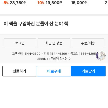
5
23,750
10
19,800
15,000
2
%
%
원
원
원
이 책을 구입하신 분들이 산 분야 책
로그인
최근 본 상품
주문/배송
고객센터 1544-3800
티켓 1544-6399
중고샵 1566-4295
eBook 1:1문의/채팅상담
예스이십사(주) 사업자 정보
선물하기
바로구매
카트담기
이용약관
개인정보처리방침
청소년보호정책
PC버전
회사소개
거래처관계자께
도서홍보
광고
Copyright © YES24 Corp. All Rights Reserved.
MATOM16