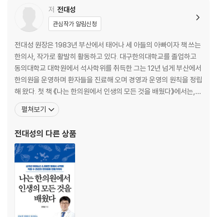
01: 왜 굳이 우리 한의원을 찾을까?
저
전대성
02: 환자는 어디에서 왔는가
관심작가 알림신청
03: 공감보단 교감
04: 작은 칭찬의 힘
전대성 원장은 1983년 부산에서 태어나 세 아들의 아빠이자 책 쓰는
05: 가는 피드백, 오는 피드백
한의사, 작가로 활발히 활동하고 있다. 대구한의대학교를 졸업하고
06: 가격의 비밀
동의대학교 대학원에서 석사학위를 취득한 그는 12년 넘게 부산에서
07: 연장과 환불을 부르는 말 한마디
한의원을 운영하며 환자들을 진료해 오며 경영과 운영의 원칙을 정립
해 왔다. 첫 책 《나는 한의원에서 인생의 모든 것을 배웠다》에서는,
3장 진료론
한의사로서의 경험을 통해 얻은 경영과 진료의 핵심 원칙을 진솔하게
펼쳐보기
풀어내 독자들에게 깊은 공감을 전했으며, 이번 두 번째 책 《동네한
01: 10점을 향한 진료
의사로 성공하기》에서는, 한의원의 경영과 운영 노하우를 체계적이
전대성
의 다른 상품
02: 진료에 대한 투자는 아끼지 마라
고 실용적으로 정리하며, 지역 사회에서 한의원이 맡
03: 나의 무기를 날카롭게 다듬어라
04: 샤넬과 에르메스에만 사람이 몰리는 이유
05: 급여 진료가 중요한 이유
06: 초보 한의사를 위한 차팅 방법
07: 누구나 마음속의 한의원은 있다