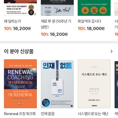
왜 일하는가
제로 투 원 (10주년 기
육일약국 갑시다
사
념판)
기
10
16,200
10
18,000
%
%
원
원
10
16,200
1
%
원
이 분야 신상품
Renewal 코칭 워크북
인재 없음
시스템으로 보는 재난
케