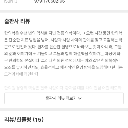
ISBN13
9791170682196
6장 성공론
출판사 리뷰
01: 동네 한의원으로 성공하기
02: 성공하는 기버가 되기
한의학은 수천 년의 역사를 지닌 전통 의학이다. 그 오랜 시간 동안 한의학
03: 세금과 노무 그리고 사람
은 단순한 치료 방법을 넘어, 사람과 사람 사이의 관계를 맺고 교감하는 학
04: 상권 공부가 필요한 이유
문으로 발전해 왔다. 환자를 단순한 질병으로 바라보는 것이 아니라, 그들
05: 부동산 공부하는 한의사
의 삶과 이야기에 귀 기울이고 그들과 함께 해결책을 찾아가는 과정이 바
06: 새로운 시도, 새로운 확장
로 한의학의 본질이다. 그러나 한의원 경영에서는 이와 같은 한의학적인
07: 아웃풋의 시대
요소를 유지하면서도, 효율적이고 체계적인 운영 방식을 도입해야 한다는
도전과제에 직면한다.
7장 인생론
한의원 경영의 핵심은 결국 사람이다. 환자를 대할 때의 진심 어린 태도와
01: 초년의 성공이 위험한 이유
그들의 건강을 위해 헌신하는 마음이 경영의 기초를 이룬다. 이와 더불어
출판사 리뷰 더보기
02: 오르막과 내리막
직원들과의 소통, 함께 일하는 팀원들에 대한 신뢰와 존중 역시 중요한 요
03: 끌어당김의 법칙과 운의 관계
소다. 이 책에서 다뤘던 여러 사례와 조언들은 결국 이러한 기본적인 가치
04: 일상에서의 새로운 자극
를 실현하는 방법들에 불과하다. 한의학 경영의 여정은 이제부터 시작이
리뷰/한줄평
15
05: 행복한 자가 진정한 승자
다. 끊임없이 변화하는 시대 속에서, 한의사들은 새로운 방식으로 성장하
06: 미래의 한의학