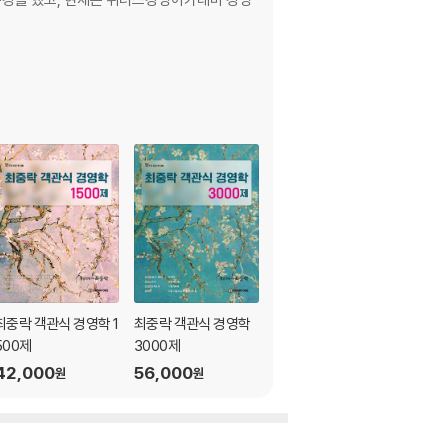
최중락 객관식 경영학 1
최중락 객관식 경영학
경영학 워크북 SE
500제
3000제
27,000
원
42,000
56,000
원
원