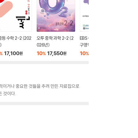
중등 수학 2-2 (202
오투 중학 과학 2-2 (2
EBS 수능완성 사회탐
EBS 윤
)
026년)
구영역 사회·문화 (202
나비효과 
6년)
문학 (2
17,100
10
17,550
10
8,820
10
1
%
%
%
%
원
원
원
수적이거나 중요한 것들을 추려 만든 자료집으로
든 것이다.