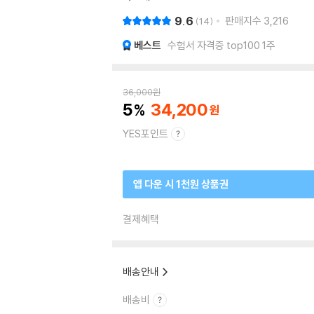
9.6
판매지수
3,216
14
베스트
수험서 자격증 top100 1주
36,000
원
5
34,200
YES포인트
앱 다운 시 1천원 상품권
결제혜택
배송안내
배송비