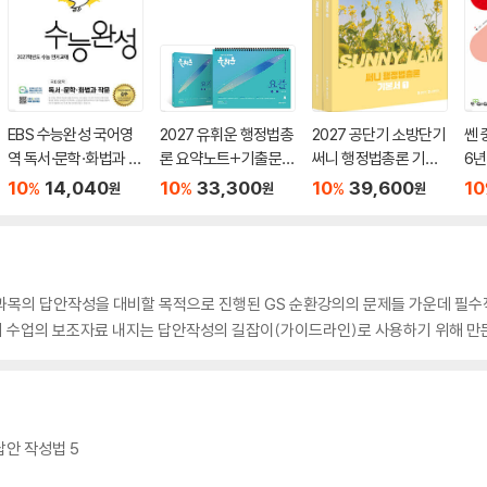
EBS 수능완성 국어영
2027 유휘운 행정법총
2027 공단기 소방단기
쎈 
역 독서·문학·화법과 작
론 요약노트+기출문제
써니 행정법총론 기본
6년
문 (2026년)
(요.플.)
서
10
14,040
10
33,300
10
39,600
10
%
%
%
원
원
원
 과목의 답안작성을 대비할 목적으로 진행된 GS 순환강의의 문제들 가운데 필
/3기 수업의 보조자료 내지는 답안작성의 길잡이(가이드라인)로 사용하기 위해 만
안 작성법 5