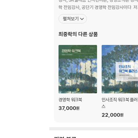
학 전
펼쳐보기
최중락
의 다른 상품
경영학 워크북
인사조직 워크북 플러
스
37,000
원
22,000
원