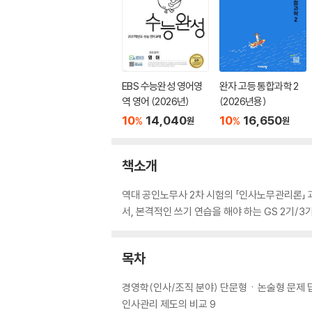
EBS 수능완성 영어영
완자 고등 통합과학 2
역 영어 (2026년)
(2026년용)
10
14,040
10
16,650
%
%
원
원
책소개
역대 공인노무사 2차 시험의 「인사노무관리론」
서, 본격적인 쓰기 연습을 해야 하는 GS 2기
목차
경영학(인사/조직 분야) 단문형ㆍ논술형 문제 답
인사관리 제도의 비교 9