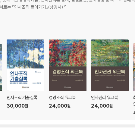
임강사, 공단기 경영학 전임강사이다. 저서로는 『인사조직 들어가기』(상경사) 『
인사조직 기출실록
경영조직 워크북
인사관리 워크북
30,000
24,000
24,000
원
원
원