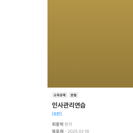
소득공제
분철
인사관리연습
6판
최중락
편저
북포레
2025.02.18.