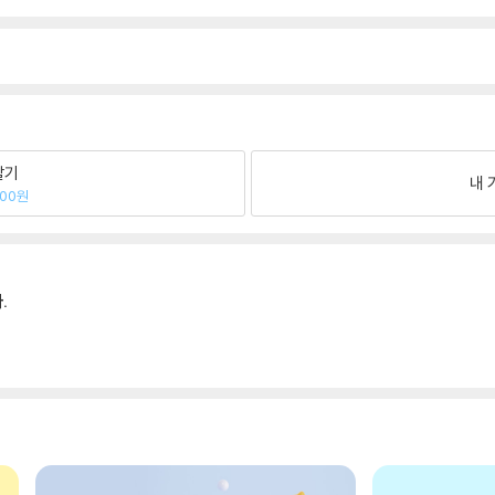
팔기
내 
800원
.