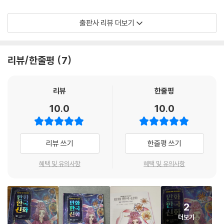
『만화 한국 신화』 7권의 주인공 오늘이는 부모를 찾기 위해 미지의 세계 원
출판사 리뷰 더보기
천강으로 길을 나선다. 가는 길에 여러 존재의 도움을 받는 대신 그들의 고
민을 해결해 달라는 부탁을 받는다. 장상 도령과 내일 낭자는 자신들이 언
제까지 책을 읽어야 하는지, 연꽃은 왜 꽃이 하나만 피는지, 여의주가 많은
리뷰/한줄평
7
이무기는 왜 승천하지 못하는지 그 이유를 찾아 달라고 한다. 끈기 있고 의
리 있는 오늘이가 찾아 낸 답은 의외로 간단하다. 장상 도령과 내일 낭자는
준비가 끝났다면 세상에 뛰어들어야 하고, 연꽃은 한 송이에 대한 집착을
리뷰
한줄평
버려야 하며, 이무기는 욕심을 버리고 여의주를 하나만 가져야 한다는 사
10.0
10.0
실이다. 아이들은 원천강본풀이 신화의 수수께끼를 풀며 삶을 살아가는 데
중요한 교훈을 얻는다. 더불어 시간의 신 오늘이를 통해 과거와 미래보다
현재, 오늘이 가장 소중하고 중요하다는 사실을 자연스럽게 깨닫게 된다.
리뷰 쓰기
한줄평 쓰기
1. 한국 신화로 배우는 문화정체성과 올바른 인성
혜택 및 유의사항
혜택 및 유의사항
신화는 오래전부터 이 땅에서 살아온 사람들이 겪은 삶의 경험과 생각이
담긴 이야기다. 그리스 로마 신화를 통해 서양 문화를 이해할 수 있다면, 한
2
국 신화를 통해서는 우리 문화와 가치관을 배울 수 있다. 한국 신화를 안다
더보기
는 건 우리 문화에 깔린 교훈과 변하지 않는 삶의 가치를 안다는 것이다. 더