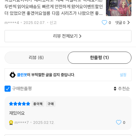
습은 어린이들에게 바람직한 롤모델을 제시해 준다.
두번씩 읽어요배송도 빠르게 안전하게 왔어요이벤트할인
더 있었으면 좋겠어요얼릉 다음 시리즈가 나왔으면 좋겠
네요여행갈때도 챙겨가고 핸드폰 안봐서 좋아요
m****4
2025.02.07.
신고
0
댓글
0
리뷰 전체보기
리뷰
6
한줄평
1
클린봇
이 부적절한 글을 감지 중입니다.
설정
구매한줄평
추천순
종이책
구매
재밌어요
m****7
2025.02.12.
0