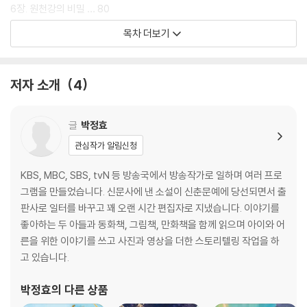
6장. 원천강의 비밀 … 80
7장. 이무기의 변심과 변신 … 96
목차 더보기
8장. 집착과 인연 … 114
9장. 하늘에서 온 마지막 해답 … 128
10장. 다섯 번째 보물 … 142
저자 소개
4
8권 예고편 … 160
이경덕의 한국 신화 특강 … 161
글
박정효
관심작가 알림신청
KBS, MBC, SBS, tvN 등 방송국에서 방송작가로 일하며 여러 프로
그램을 만들었습니다. 신문사에 낸 소설이 신춘문예에 당선되면서 출
판사로 일터를 바꾸고 꽤 오랜 시간 편집자로 지냈습니다. 이야기를
좋아하는 두 아들과 동화책, 그림책, 만화책을 함께 읽으며 아이와 어
른을 위한 이야기를 쓰고 사진과 영상을 더한 스토리텔링 작업을 하
고 있습니다.
박정효
의 다른 상품