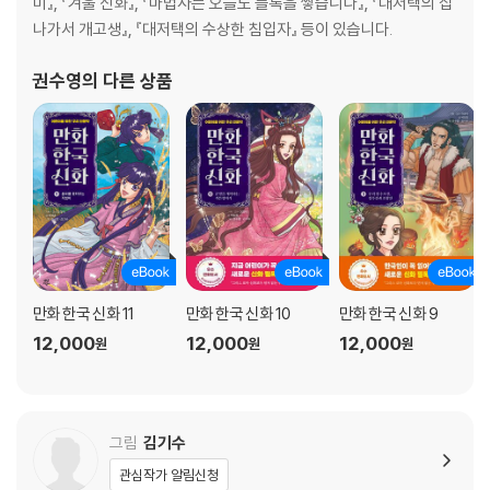
미』, 『겨울 신화』, 『마법사는 오늘도 블록을 쌓습니다』, 『대저택의 집
나가서 개고생』, 『대저택의 수상한 침입자』 등이 있습니다.
권수영
의 다른 상품
만화 한국 신화 11
만화 한국 신화 10
만화 한국 신화 9
12,000
12,000
12,000
원
원
원
그림
김기수
관심작가 알림신청