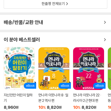
한줄평 전체보기
배송/반품/교환 안내
이 분야 베스트셀러
자신만만 어린이 말하
먼나라 이웃나라 8 : 일
먼나라 이웃나라 22 :
먼
기
본 2 역사 편
러시아 2 근현대 편
동
8,960
10
8,820
10
8,820
1
%
%
원
원
원