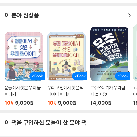
이 분야 신상품
운동에서 찾은 우리 몸
우리 고전에서 찾은 빅
우주쓰레기가 우리집
교
이야기
데이터 이야기
에 떨어졌다
야
려
10
9,000
10
9,000
14,000
1
%
%
원
원
원
이 책을 구입하신 분들이 산 분야 책