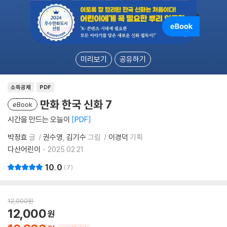
미리보기
공유하기
소득공제
PDF
만화 한국 신화 7
eBook
시간을 만드는 오늘이
PDF
박정효
글
권수영
김기수
그림
이경덕
기획
다산어린이
2025.02.21.
10.0
7
12,000
원
12,000