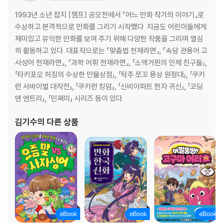
1993년 소년 잡지 [챔프] 공모전에서 『어느 만화 작가의 이야기』로
수상하고 본격적으로 만화를 그리기 시작했다. 지금도 어린이들에게
재미있고 유익한 만화를 보여 주기 위해 다양한 작품을 그리며 열심
히 활동하고 있다. 대표작으로는 『맞춤법 천재라면』, 『속담 관용어 고
사성어 천재라면』, 『과학 어휘 천재라면』, 「소맥거핀의 인체 친구들」,
「타키포오 허징의 수상한 만물상점」, 「탁주 쪼꼬 용상 원정대」, 「쿠키
런 서바이벌 대작전」, 「쿠키런 킹덤」, 「신비아파트 한자 귀신」, 「코딩
맨 엔트리」, 「민쩌미」 시리즈 등이 있다.
김기수
의 다른 상품