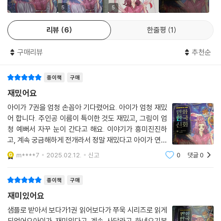
욱이 한국 신화에는 서로 경쟁하거나 타인을 지배하기보다는 더불어 살아
5
5
가는 정신이 담겨 있다. 현대 사회를 주체적으로 살아갈 어린이들은 우리
리뷰
6
한줄평
1
민족의 뿌리와 시민성, 조화와 배려의 마음가짐을 배울 수 있다.
구매리뷰
추천순
2. 옛이야기로 미리 만나는 고전 독해
종이책
구매
상징으로 가득한 한국 신화는 어린이들이 앞으로 만날 고전을 해석하는 데
도움을 준다. 『만화 한국 신화』는 신화학자 이경덕 교수의 해설로 신화를
재밌어요
정확하고 폭넓게 이해할 수 있도록 한다. 흥부전, 심청전보다 재미있고 새
아이가 7권을 엄청 손꼽아 기다렸어요. 아이가 엄청 재밌
로운 이야기로 우리 아이 고전 친화력을 높이고 문화 지식을 쌓을 수 있다.
어 합니다. 주인공 이름이 특이한 것도 재밌고, 그림이 엄
청 예뻐서 자꾸 눈이 간다고 해요. 이야기가 흥미진진하
3. 다양한 캐릭터 롤모델을 통한 주체적인 성장
고, 계속 궁금해하게 전개라서 정말 재밌다고 아이가 연신
말해요. 잘 만든 책입니다.
m****7
2025.02.12.
신고
0
댓글
0
한국 신화에는 여러 신과 인간이 주인공으로 등장한다. 여성 신들의 활약
이 두드러지고, 인간에서 신이 되는 등 그리스 로마 신화나 북유럽 신화와
종이책
구매
는 다른 캐릭터 유형을 보는 재미가 있다. 이들은 우리가 익히 봐온 신과는
재미있어요
사뭇 다른 방식으로 문제를 해결하고 세상의 질서를 주도적으로 바로잡는
다. 부드럽게 보듬고 서로를 보살피며 살아가는 힘을 보여 주는 신들의 모
샘플로 받아서 보다가1권 읽어보다가 쭈욱 시리즈로 읽게
되었어요아이가 재미있다고 계속 사달라고 하네요기본