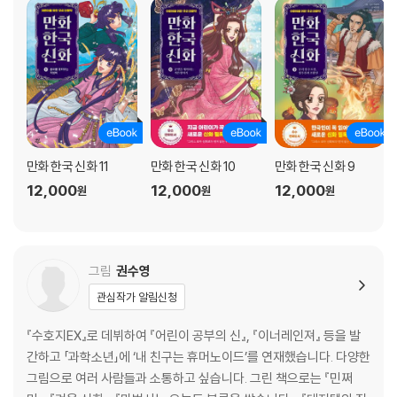
만화 한국 신화 11
만화 한국 신화 10
만화 한국 신화 9
12,000
12,000
12,000
원
원
원
그림
권수영
관심작가 알림신청
『수호지EX』로 데뷔하여 『어린이 공부의 신』, 『이너레인져』 등을 발
간하고 「과학소년」에 ‘내 친구는 휴머노이드’를 연재했습니다. 다양한
그림으로 여러 사람들과 소통하고 싶습니다. 그린 책으로는 『민쩌