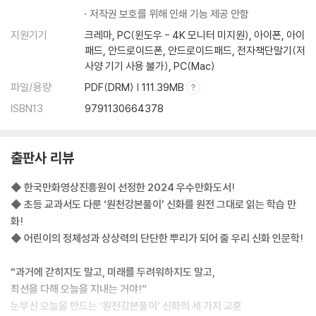
저작권 보호를 위해 인쇄 기능 제공 안함
지원기기
크레마, PC(윈도우 - 4K 모니터 미지원), 아이폰, 아이
패드, 안드로이드폰, 안드로이드패드, 전자책단말기(저
사양 기기 사용 불가), PC(Mac)
파일/용량
PDF(DRM) | 111.39MB
ISBN13
9791130664378
출판사 리뷰
◆ 한국만화영상진흥원이 선정한 2024 우수만화도서!
◆ 초등 교과서도 다룬 ‘원천강본풀이’ 신화를 원전 그대로 읽는 학습 만
화!
◆ 어린이의 정체성과 상상력의 단단한 뿌리가 되어 줄 우리 신화 인문학!
“과거에 갇히지도 말고, 미래를 두려워하지도 말고,
최선을 다해 오늘을 지내는 거야!”
눈부신 오늘을 만드는 ‘원천강본풀이’ 신화의 세 가지 교훈