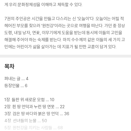
게 우리 문화정체성을 이해하고 체득할 수 있다.
7권의 주인공은 시간을 만들고 다스리는 신 ‘오늘이’다. 오늘이는 어릴 적
헤어진 부모를 찾으러 ‘원천강’이라는 곳으로 여행을 떠난다. 가던 중 장상
도령, 내일 낭자, 연꽃, 이무기에게 도움을 받는데 동시에 이들의 고민을
해결해 주어야 하는 숙제를 받는다. 마치 수수께끼 같은 이들의 세 가지 고
민에는 어린이가 삶을 살아가는 데 지표가 될 만한 교훈이 담겨 있다.
목차
펴내는 글 … 4
등장인물 … 6
1장. 들판 위 새로운 모험 … 10
2장. 흰 땅 언덕과 누런 땅 연못 … 22
3장. 검은 땅 바다와 붉은 땅 언덕 … 36
4장. 선녀들의 눈물 … 50
5장. 원천강을 지키는 사람들 … 68