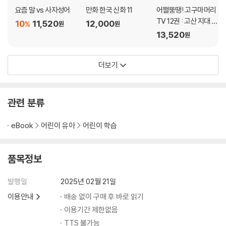
요즘 말 vs 사자성어
만화 한국 신화 11
어쩔뚱땡! 고구마머리
TV 12권 : 고산 지대 히
10
11,520
12,000
%
원
원
말라야 탈출 작전!
13,520
원
더보기
관련 분류
eBook
어린이 유아
어린이 학습
품목정보
발행일
2025년 02월 21일
이용안내
배송 없이 구매 후 바로 읽기
이용기간 제한없음
TTS 불가능