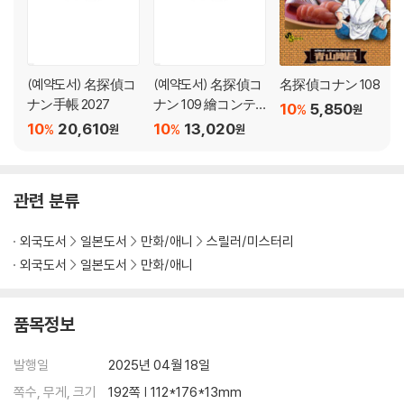
(예약도서) 名探偵コ
(예약도서) 名探偵コ
名探偵コナン 108
ナン手帳 2027
ナン 109 繪コンテ
10
5,850
%
원
カ-ドセット付き特
10
20,610
10
13,020
%
%
원
원
裝版
관련 분류
외국도서
일본도서
만화/애니
스릴러/미스터리
외국도서
일본도서
만화/애니
품목정보
발행일
2025년 04월 18일
쪽수, 무게, 크기
192쪽 | 112*176*13mm