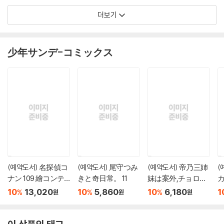
더보기
少年サンデ-コミックス
(예약도서) 名探偵コ
(예약도서) 尾守つみ
(예약도서) 帝乃三姉
(
ナン 109 繪コンテ
きと奇日常。 11
妹は案外,チョロ
カ
カ-ドセット付き特
い。 20
10
13,020
10
5,860
10
6,180
1
%
%
%
원
원
원
裝版