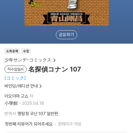
공유하기
소득공제
수입
少年サンデ-コミックス
名探偵コナン 107
직수입일서
コミック
바인딩/에디션 안내
아오야마 고쇼
저
小學館
2025.04.18.
번역서
명탐정 코난 107 일반판
첫번째 리뷰어가 되어주세요
판매지수
156