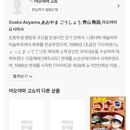
저
아오야마 고쇼
관심작가 알림신청
Gosho Aoyama,あおやま ごうしょう,靑山 剛昌,아오야마
요시마사
초등학생 명탐정 코난을 탄생시킨 인기 만화가. 니혼대학 예술학부
미술학과에서 회화를 전공하였으며, 1986년 [조금만 기다려줘(ち
ょっとまってて)]로 제19회 소학관신인 코믹대상을 수상하며 데
뷔하였다. 다음해에 [매직괴두] 연재를 소년선데이에서 시작하였으
며, 1988년 연재를 시작한 [야이바]로 제38회 쇼각칸만화상 아동부
문을 수상하였다. 그리고 1994년 『명탐정 코난』의 연재를 시작, 이
펼쳐보기
후 애니메이션, 드라마 등 다양한 장르로 제작되며 추리만화계의 손
꼽히는 작가 반열에 올랐다. 애니메이션 [명탐정 코난]의 에도가와
아오야마 고쇼
의 다른 상품
코난 역을 맡았던 성우 타카야마 미나미(高山 みなみ)와 결혼하였