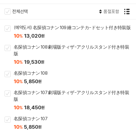
전체선택
품절포함
(예약도서) 名探偵コナン 109 繪コンテカ-ドセット付き特裝版
10
13,020
%
원
名探偵コナン 108 劇場版ティザ-アクリルスタンド付き特裝
版
10
19,530
%
원
名探偵コナン 108
10
5,850
%
원
名探偵コナン 107 劇場版ティザ-アクリルスタンド付き特裝
版
10
18,450
%
원
名探偵コナン 107
10
5,850
%
원