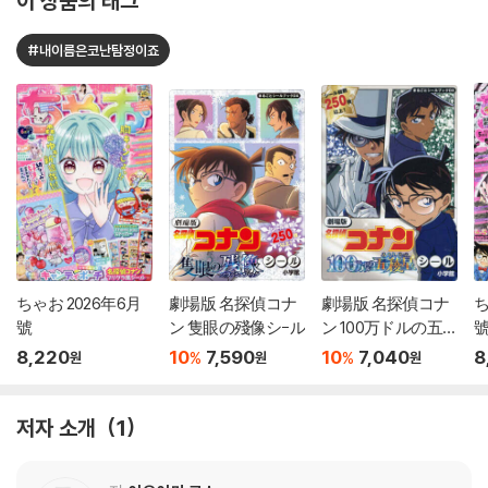
이 상품의 태그
#내이름은코난탐정이죠
ちゃお 2026年6月
劇場版 名探偵コナ
劇場版 名探偵コナ
ち
號
ン 隻眼の殘像シ-ル
ン 100万ドルの五
稜星 シ-ル
8,220
10
7,590
10
7,040
8
%
%
원
원
원
저자 소개
1