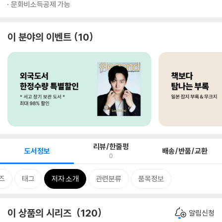
문화비소득공제 가능
이 분야의 이벤트
10
리뷰/한줄평
도서정보
배송/반품/교환
0
즈
태그
저자 소개
관련분류
품목정보
이 상품의 시리즈
120
알림신청