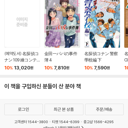
(예약도서) 名探偵コ
金田一パパの事件
名探偵コナン 警察
名
ナン 109 繪コンテ
簿 4
學校編 下
C
カ-ドセット付き特
10
13,020
10
7,810
10
7,590
1
%
%
%
원
원
원
裝版
이 책을 구입하신 분들이 산 분야 책
로그인
최근 본 상품
주문/배송
고객센터 1544-3800
티켓 1544-6399
중고샵 1566-4295
eBook 1:1문의/채팅상담