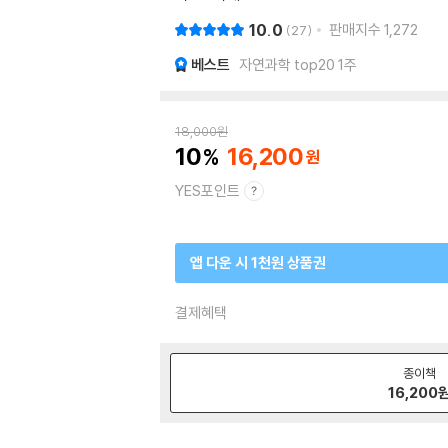
10.0
판매지수
1,272
27
베스트
자연과학 top20 1주
18,000
원
10
16,200
YES포인트
앱 다운 시 1천원 상품권
결제혜택
종이책
16,200