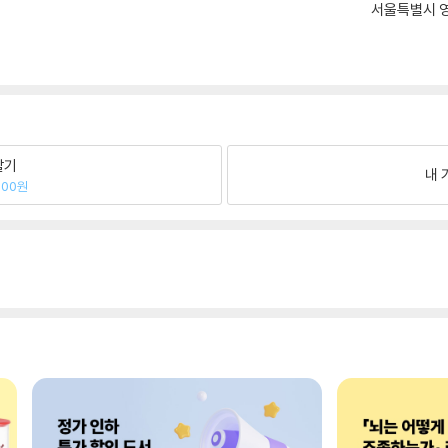
서울특별시 영
팔기
내 
600원