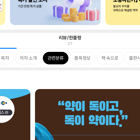
리뷰/한줄평
27
목차
저자 소개
관련분류
품목정보
책 속으로
출판사