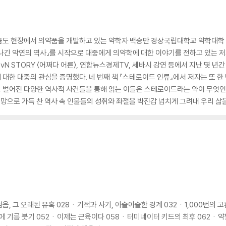
지금도 현장에서 의약품을 개발하고 있는 약학자 백승만 경상국립대학교 약학대
 기나긴 악연의 역사』를 시작으로 대중에게 의약학에 대한 이야기를 전하고 있는
vN STORY 〈어쩌다 어른〉, 연합뉴스경제TV, 세바시 강연 등에서 지난 몇 년
대한 대중의 관심을 증명했다. 네 번째 책 『스테로이드 인류』에서 저자는 또 한
 벌어진 다양한 역사적 사건들을 통해 읽는 이들은 스테로이드라는 약이 무엇인
열망으로 가득 찬 역사 속 인물들의 성취와 좌절을 박진감 넘치게 그려내 우리 삶을
음, 그 오래된 유혹 028ㆍ기적과 사기, 아슬아슬한 경계 032ㆍ1,000번의
불에 기름 붓기 052ㆍ이제는 근육이다 058ㆍ터미네이터 키드의 최후 062ㆍ약