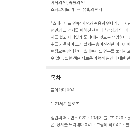
기적의 약, 죽음의 약
스테로이드 기나긴 유혹의 역사
『스테로이드 인류: 기적과 죽음의 연대기』는 
면면과 그 역사를 파헤친 책이다. 『전쟁과 약,
사를 쉽고 재미있게 풀어내는 것으로 유명하다. t
수를 기록하며 그가 펼치는 흥미진진한 이야기에 
현장으로 안내한다. 스테로이드 연구를 둘러싸고
수 있다. 또한 책은 새로운 과학적 발견에 대한 
목차
들어가며 004
1. 21세기 불로초
집념의 퍼포먼스 020ㆍ19세기 불로초 026ㆍ젊
론, 정체를 드러내다 041ㆍ그림의 떡 047ㆍ