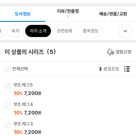
리뷰/한줄평
도서정보
배송/반품/교환
1
개
목차
저자 소개
관련분류
품목정보
이 상품의 시리즈
5
알림신청
전체선택
품절포함
부츠 레그 5
10
7,200
%
원
부츠 레그 4
10
7,200
%
원
부츠 레그 3
10
7,200
%
원