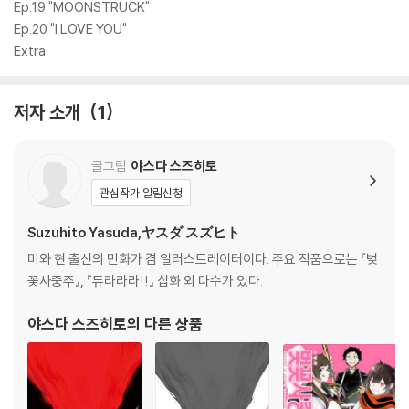
Ep.19 "MOONSTRUCK"
Ep.20 "I LOVE YOU"
Extra
저자 소개
1
글그림
야스다 스즈히토
관심작가 알림신청
Suzuhito Yasuda,ヤスダ スズヒト
미와 현 출신의 만화가 겸 일러스트레이터이다. 주요 작품으로는 『벚
꽃사중주』, 『듀라라라!!』 삽화 외 다수가 있다.
야스다 스즈히토
의 다른 상품