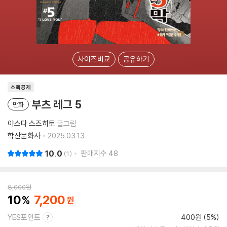
사이즈비교
공유하기
소득공제
부츠 레그 5
만화
야스다 스즈히토
글그림
학산문화사
2025.03.13.
10.0
판매지수
48
1
8,000
원
10
7,200
YES포인트
400원 (5%)