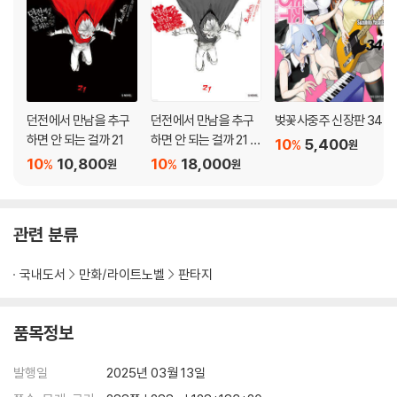
던전에서 만남을 추구
던전에서 만남을 추구
벚꽃사중주 신장판 34
하면 안 되는 걸까 21
하면 안 되는 걸까 21 소
10
5,400
%
원
책자 특장판
10
10,800
10
18,000
%
%
원
원
관련 분류
국내도서
만화/라이트노벨
판타지
품목정보
발행일
2025년 03월 13일