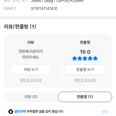
쪽수, 무게, 크기
288쪽 | 288g | 128*183*20mm
ISBN13
9791141141431
리뷰/한줄평
1
리뷰
한줄평
10.0
첫번째 리뷰어가
되어주세요.
리뷰 쓰기
한줄평 쓰기
혜택 및 유의사항
혜택 및 유의사항
리뷰
0
한줄평
1
클린봇
이 부적절한 글을 감지 중입니다.
설정