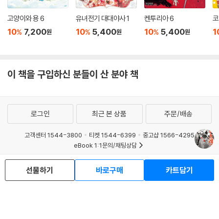
고양이와 용 6
유녀전기 대대야사 1
켄투리아 6
코
10
7,200
10
5,400
10
5,400
1
%
%
%
원
원
원
이 책을 구입하신 분들이 산 분야 책
로그인
최근 본 상품
주문/배송
고객센터 1544-3800
티켓 1544-6399
중고샵 1566-4295
eBook 1:1문의/채팅상담
예스이십사(주) 사업자 정보
선물하기
바로구매
카트담기
이용약관
개인정보처리방침
청소년보호정책
PC버전
회사소개
거래처관계자께
도서홍보
광고
Copyright © YES24 Corp. All Rights Reserved.
MATOM5