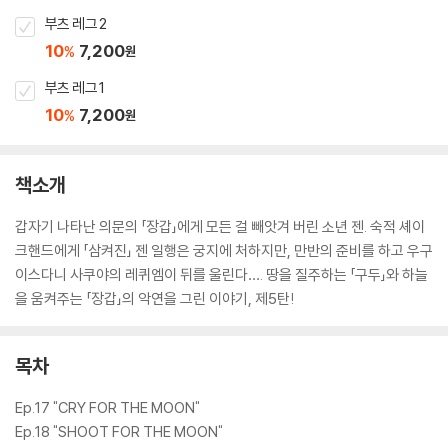
부츠 레그 2
10
7,200
%
원
부츠 레그 1
10
7,200
%
원
책소개
갑자기 나타난 의문의 「장갑」에게 모든 걸 빼앗겨 버린 소년 젠. 숙적 셰이
크핸드에게 「삼켜진」 젠 일행은 궁지에 처하지만, 만반의 준비를 하고 우구
이스다니 사쿠야의 레퀴엠이 뒤를 울린다…. 땅을 질주하는 「구두」와 하늘
을 움켜주는 「장갑」의 악연을 그린 이야기, 제5탄!
목차
Ep.17 "CRY FOR THE MOON"
Ep.18 "SHOOT FOR THE MOON"