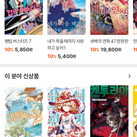
팬텀 버스터즈 7
네가 죽을 때까지 사랑
새벽의 연화 47 한정판
전
하고 싶어 1
10
5,850
10
19,800
1
%
%
원
원
10
5,400
%
원
이 분야 신상품