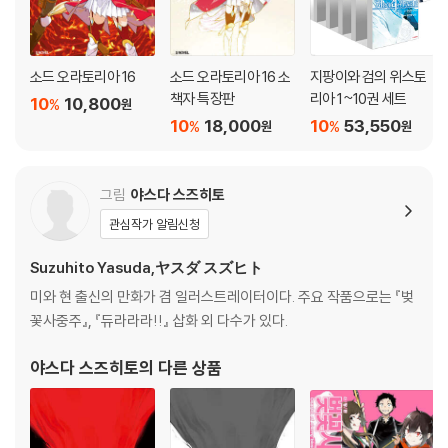
소드 오라토리아 16
소드 오라토리아 16 소
지팡이와 검의 위스토
책자 특장판
리아 1~10권 세트
10
10,800
%
원
10
18,000
10
53,550
%
%
원
원
그림
야스다 스즈히토
관심작가 알림신청
Suzuhito Yasuda,ヤスダ スズヒト
미와 현 출신의 만화가 겸 일러스트레이터이다. 주요 작품으로는 『벚
꽃사중주』, 『듀라라라!!』 삽화 외 다수가 있다.
야스다 스즈히토
의 다른 상품