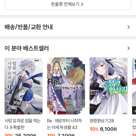
한줄평 전체보기
배송/반품/교환 안내
이 분야 베스트셀러
사망 유희로 밥을 먹는
Re : 제로부터 시작하
정령환상기 28
전
다. 9 특별판
는 이세계 생활 43
었
10
8,100
%
원