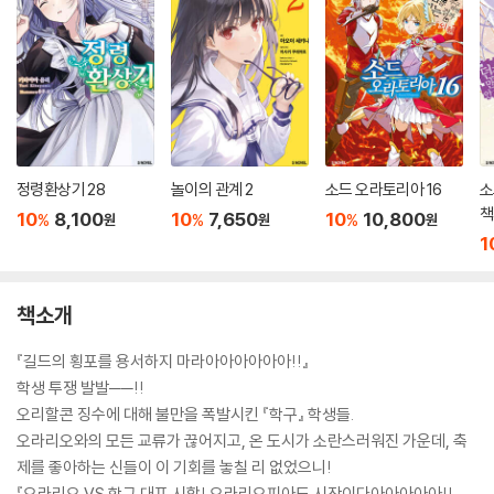
정령환상기 28
놀이의 관계 2
소드 오라토리아 16
소
책
10
8,100
10
7,650
10
10,800
%
%
%
원
원
원
1
책소개
『길드의 횡포를 용서하지 마라아아아아아아!!』
학생 투쟁 발발──!!
오리할콘 징수에 대해 불만을 폭발시킨 『학구』 학생들.
오라리오와의 모든 교류가 끊어지고, 온 도시가 소란스러워진 가운데, 축
제를 좋아하는 신들이 이 기회를 놓칠 리 없었으니!
『오라리오 VS 학구 대표 시합! 오라리오피아드 시작이다아아아아아!!』