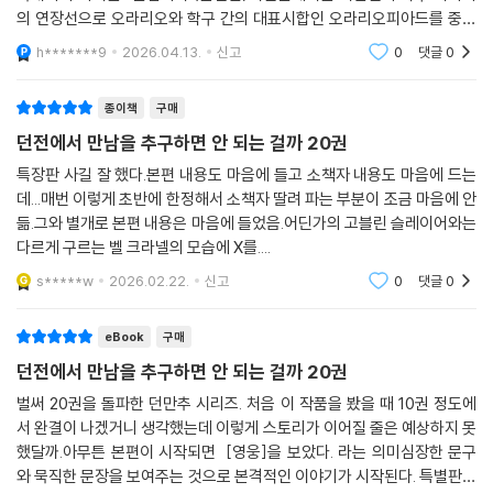
국내와의 차이는 1권입니다.(본편만)이번권에서는 지난번의 학구 이야기
의 연장선으로 오라리오와 학구 간의 대표시합인 오라리오피아드를 중심
으로 이야기가 전개됩니다. 벨이 어떻게 휘말리게되어 어떤 엔딩을 맞이하
h*******9
2026.04.13.
신고
0
댓글
0
게 되는지 책을 통해 확
종이책
구매
던전에서 만남을 추구하면 안 되는 걸까 20권
특장판 사길 잘 했다.본편 내용도 마음에 들고 소책자 내용도 마음에 드는
데...매번 이렇게 초반에 한정해서 소책자 딸려 파는 부분이 조금 마음에 안
듦.그와 별개로 본편 내용은 마음에 들었음.어딘가의 고블린 슬레이어와는
다르게 구르는 벨 크라넬의 모습에 X를....
s*****w
2026.02.22.
신고
0
댓글
0
eBook
구매
던전에서 만남을 추구하면 안 되는 걸까 20권
벌써 20권을 돌파한 던만추 시리즈. 처음 이 작품을 봤을 때 10권 정도에
서 완결이 나겠거니 생각했는데 이렇게 스토리가 이어질 줄은 예상하지 못
했달까.아무튼 본편이 시작되면 [영웅]을 보았다. 라는 의미심장한 문구