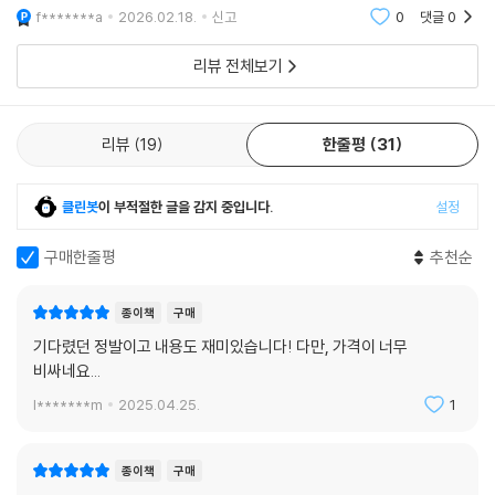
와 묵직한 문장을 보여주는 것으로 본격적인 이야기가 시작된다. 특별판이
라 가격이 비싼 게 아쉬움으로 남았던...
f*******a
2026.02.18.
신고
0
댓글
0
리뷰 전체보기
리뷰
19
한줄평
31
클린봇
이 부적절한 글을 감지 중입니다.
설정
구매한줄평
추천순
종이책
구매
기다렸던 정발이고 내용도 재미있습니다! 다만, 가격이 너무
비싸네요...
l*******m
2025.04.25.
1