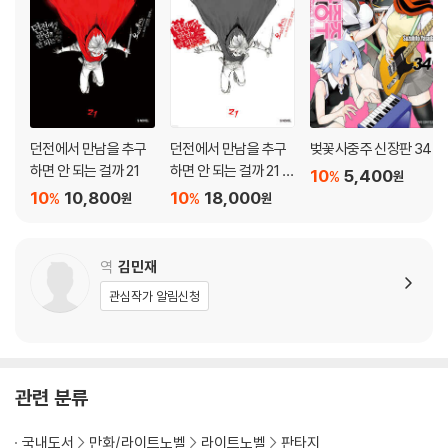
던전에서 만남을 추구
던전에서 만남을 추구
벚꽃사중주 신장판 34
하면 안 되는 걸까 21
하면 안 되는 걸까 21 소
10
5,400
%
원
책자 특장판
10
10,800
10
18,000
%
%
원
원
역
김민재
관심작가 알림신청
관련 분류
국내도서
만화/라이트노벨
라이트노벨
판타지