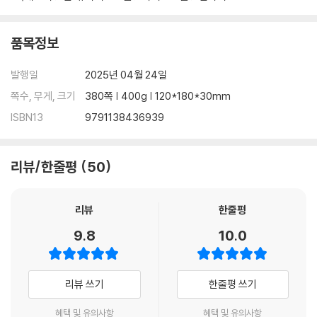
품목정보
발행일
2025년 04월 24일
쪽수, 무게, 크기
380쪽 | 400g | 120*180*30mm
ISBN13
9791138436939
리뷰/한줄평
50
리뷰
한줄평
9.8
10.0
리뷰 쓰기
한줄평 쓰기
혜택 및 유의사항
혜택 및 유의사항