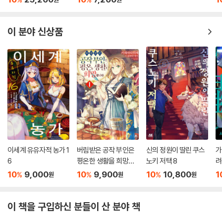
10
25,200
10
7,200
1
%
%
원
원
이 분야 신상품
이세계 유유자적 농가 1
버림받은 공작 부인은
신의 정원이 딸린 쿠스
가
6
평온한 생활을 희망합
노키 저택 8
려
니다 1
가
10
9,000
10
9,900
10
10,800
1
%
%
%
원
원
원
이 책을 구입하신 분들이 산 분야 책