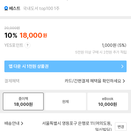
베스트
국내도서 top100 1주
20,000
원
10
18,000
YES포인트
1,000원 (5%)
5만원 이상 구매 시 2천원 추가 적립
앱 다운 시 1천원 상품권
결제혜택
카드/간편결제 혜택을 확인하세요
종이책
eBook
원제
18,000
원
10,000
원
배송안내
서울특별시 영등포구 은행로 11(여의도동,
변경
일신빌딩)