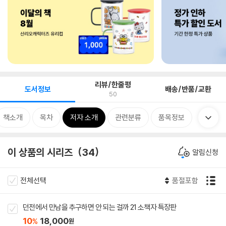
리뷰/한줄평
도서정보
배송/반품/교환
50
책소개
목차
저자 소개
관련분류
품목정보
이 상품의 시리즈
34
알림신청
전체선택
품절포함
던전에서 만남을 추구하면 안 되는 걸까 21 소책자 특장판
10
18,000
%
원