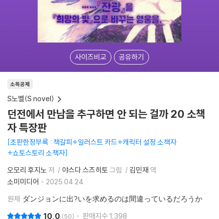
사이즈비교
공유하기
소득공제
S노벨(S novel)
던전에서 만남을 추구하면 안 되는 걸까 20 소책
자 특장판
초판한정부록 : 책갈피+일러스트 카드+캐릭터 설정 소책자
+쇼토스토리 소책자
오모리 후지노
저
야스다 스즈히토
그림
김민재
역
소미미디어
2025.04.24.
원제
ダンジョンに出?いを求めるのは間違っているだろうか
10.0
판매지수
1,398
50