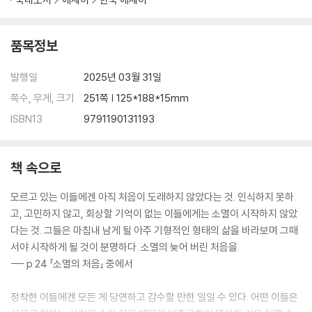
품목정보
발행일
2025년 03월 31일
쪽수, 무게, 크기
251쪽 | 125*188*15mm
ISBN13
9791190131193
책 속으로
모르고 있는 이들에겐 아직 처음이 도래하지 않았다는 것. 인식하지 못하
고, 고민하지 않고, 회상할 기억이 없는 이들에게는 소멸이 시작하지 않았
다는 것. 그들은 마침내 남게 될 아주 기형적인 형태의 삶을 바라보며 그때
서야 시작하게 될 것이 분명하다. 소멸의 늦어 버린 처음을.
--- p.24 「소멸의 처음」 중에서
정착한 이들에겐 모든 게 당연하고 감수할 만한 일일 수 있다. 어떤 이들은