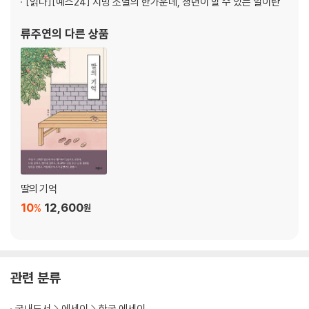
[읽다]
[예스24] 지방 소멸의 한가운데, 청년이 할 수 있는 일이란
류주연
의 다른 상품
딸의 기억
10
12,600
%
원
관련 분류
국내도서
에세이
한국 에세이