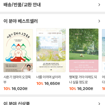
수순일이지도 모른다. 다만 그럼에도 이 책이 지방에서 살아가기 위해 노
배송/반품/교환 안내
력하는 청년들의 흔적을 기록하는 건, 한때 열심히 덧바른 젊음과 낭만과
추억의 냄새를 기억하기 위함이며, 같은 고민으로 분투 중인 또 다른 청년
들에게 손을 내밀기 위함이다. 나아가 기적이라는 게 일어난다면 이런 이
이 분야 베스트셀러
야기들이 모여 어떤 ‘가능성’의 불씨가 되기를 바라는 마음을 담아 함께 전
해 본다.
사춘기 엄마의 오장육
너를 아끼며 살아라
행복할 거야 이래도 되
어
부
나 싶을 정도로
다
10
16,650
%
원
10
16,020
10
16,200
1
%
%
원
원
이 분야 신상품