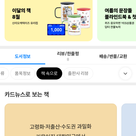
리뷰/한줄평
도서정보
배송/반품/교환
8
분류
품목정보
책 속으로
출판사 리뷰
카드뉴스로 보는 책