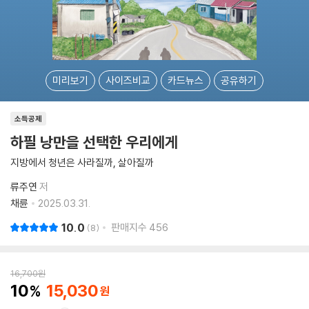
미리보기
사이즈비교
카드뉴스
공유하기
소득공제
하필 낭만을 선택한 우리에게
지방에서 청년은 사라질까, 살아질까
류주연
저
채륜
2025.03.31.
10.0
판매지수
456
8
16,700
원
10
15,030