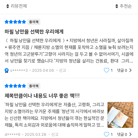
지방을 살리는 열쇠는 청년에게 있다는데
리뷰전체
추천순
어떻게, 무엇을 할 수 있을 것인가?
종이책
이 책을 쓴 류주연 작가는 고성의 한적한 동네에서 태어나, 부산에서 20대
를 보내다가 여러 사정으로 고향에 되돌아온다. 도시 생활을 정리하고 10
하필 낭만을 선택한 우리에게
년 만에 다시 돌아온 작가는 고향의 현실을 마주하고는 큰 충격에 휩싸인
＜ 하필 낭만을 선택한 우리에게 ＞* 지방에서 청년은 사라질까, 살아질까
다. 도시에 있을 땐 와 닿지 않던 청년 인구의 이탈 문제와 그로 인한 지방
* 류주연 지음 / 채륜지방 소멸의 현재를 포착하고 소멸을 늦춰 보려는지
소멸의 심각성을 몸소 느끼게 된 것이다. 이대로 고향이 사라지는 걸 두고
역 청년의 고군분투기"고향이 사라지는 걸 두고 볼 수 없어서여기, 시골에
볼 수 없던 작가는 소멸을 늦추는 실마리인 청년들이 지방에 머무르게 할
서 낭만을 찾기로 했습니다."지방의 청년을 살리는 건동료, 환대 그리고
방법을 고민하게 된다. 그러다 지역에 유입된 청년들을 머무르게 하는 데
함께하는 기억으로 생길 연대감소외감과 외로움을 느끼는 사람은 결국 떠
s******3
2025.04.06.
신고
1
댓글
0
날 수밖에없다. 자
동료, 환대의 경험, 연대가 중요함을 깨닫게 된다. 청년들이 지방에서 소외
와 외로움을 느끼지 않고 함께 문화를 즐기며 생각을 공유할 수 있는 커뮤
종이책
니티의 필요성을 절감한 것이다. 이런 깨달음을 바탕으로 작가는 ‘멀리 가
제목만큼이나 내용도 너무 좋은 책!!!
지 않고 곁의 낭만을 찾는’ 청년 커뮤니티 ‘청년낭만살롱’을 만들어 호스트
로 활동하게 된다.
'하필 낭만을 선택한 우리에게'은 저출산, 고령화, 그리고
지방 소멸이라는 무거운 주제를 '청년'의 시각에서 바라보
는 신선한 책이에요. 지방에서 청년들이 겪는 현실적인 문
책에는 정서적 지지와 연대가 더욱 중요함을 느끼게 만든 한 청년의 이야
제들, 특히 소외감과 외로움에 대해 솔직하게 말하고 있다
기가 나온다. 실제로 작가가 ‘청년낭만살롱’을 운영하며 커뮤니티의 역할
는 점이 좋았어요.작가가 고향 고성으로 돌아와 느낀 충격
과 기능을 생각할 때마다 필연적으로 떠오른다는 오래전의 기억.
d*****9
2025.03.28.
신고
1
댓글
0