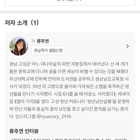
누군가 하려고 했던 일 / 우린 대체 어디로 가야 하나요 / 첫 만남은 카페인
의 맛 쓰고 달고 / 당신의 입맛에 안 맞을 수도 있어요 / 오래된 무덤에 낭만
을 묻다 / 진심이 해낼 수 있는 것 / 3개월마다 이별을 한다 / 수명을 연장
저자 소개
1
당했다 / 떠나는 사람과 남는 사람
3장 하필 낭만을 선택한 우리에게
저
류주연
관심작가 알림신청
지금이 미래에게 / 별들의 발견 / 과거가 지금에게 / 여기에서 당신에게 /
사적이면서도 공적인 사정 / 낭만은 소생되었나
경남 고성군 어느 대나무숲의 파란 지붕집에서 태어났다. 산 세 개가
품은 중학교에 다니며 글을 쓰면 세상이 바뀔 수 있다는 것을 배웠다.
부산대학교에 진학해 언어와 도서관을 공부하고 경상남도교육청 사
서가 되었다. 10년 뒤 고향으로 돌아와 가까워진 소멸을 목격하곤 청
년들을 만나기 시작했다. 시집 《시를 쓸 때 비로소 서러웠다》, 에세이
집 《딸의 기억》을 썼다. 고성 청년 커뮤니티 ‘청년낭만살롱’을 운영하
며 만난 이들과 충실히 곁의 낭만을 찾고 살다간 흔적을 남기는 중이
다. 인스타그램 @ryustory_0116
류주연
인터뷰