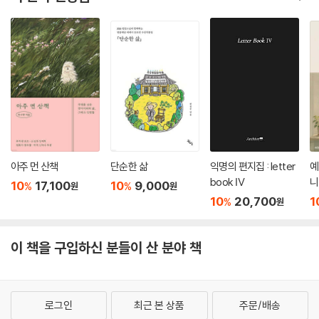
아주 먼 산책
단순한 삶
익명의 편지집 : letter
예
book Ⅳ
니
10
17,100
10
9,000
%
%
원
원
10
20,700
1
%
원
이 책을 구입하신 분들이 산 분야 책
로그인
최근 본 상품
주문/배송