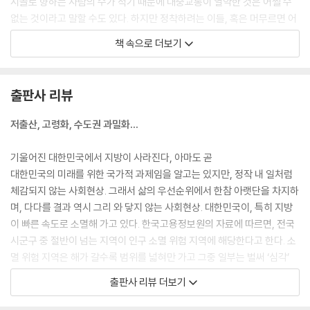
시골로 향하는 사람의 수가 적기 때문에 대중교통이 열악한 것은 어쩔 수
없는 것이라고 말할 수도 있다. 하지만 정착하려는 이들, 혹은 머무르면 어
떨까 고민하는 이들은 이러한 일들에 벽을 느끼고 돌아선다.
책 속으로 더보기
--- p.34 「대중교통 잔혹사」 중에서
결국 환대받지 못한 젊음들이 이 작은 지방 사회에서 사람이 되지 못한 채
출판사 리뷰
유령처럼 떠돌고 있는 것이다. 소외감과 외로움을 느끼는 사람은 결국엔
떠날 수밖에 없다. 자기 자리가 없는 곳에 끝까지 남아 있을 이유가 없기 때
저출산, 고령화, 수도권 과밀화…
문에.
--- pp.100-101 「소외와 관심 사이」 중에서
기울어진 대한민국에서 지방이 사라진다, 아마도 곧
대한민국의 미래를 위한 국가적 과제임을 알고는 있지만, 정작 내 일처럼
‘청년이 없다’는 전제는 무의식에 자리한다. 그리고 그것은 의식조차 못 한
체감되지 않는 사회현상. 그래서 삶의 우선순위에서 한참 아랫단을 차지하
채로 지역 곳곳에 이런 악순환을 만들 것이었다. 청년은 없는 것이 아니라
며, 다다를 결과 역시 그리 와 닿지 않는 사회현상. 대한민국이, 특히 지방
숨어 있다는 것, 적은 숫자더라도 모일 자리를 만들어야 한다는 것을 생각
이 빠른 속도로 소멸해 가고 있다. 한국고용정보원의 자료에 따르면, 전국
해야 한다. 그래야 악순환의 고리를 끊고 젊은이들을 이끌어 낼 수 있다.
시군구 중 절반이 넘는 지역이 인구 소멸 위험 지역에 해당한다고 한다. 소
--- p.156 「오래된 무덤에 낭만을 묻다」 중에서
멸 위험 지역은 해가 갈수록 범위를 넓혀만 가고 그중 일부는 벌써 ‘심각’
단계를 넘어선 수준이다. 왜 지방은 소멸 위기에 처하게 된 걸까? 왜 쏟아
출판사 리뷰 더보기
환대가 내리사랑처럼 아래로 흐를 수 있는 것이라면 부디 끊기지 않고 흘
지는 정책들은 빛을 보지 못할까? 왜 상황이 이토록 악화된 것일까? 의문
렀음 좋겠다. 지금의 청년 이후에도 미래의 청년들이 그 따뜻함을 느낄 수
이 꼬리를 물고 이어진다.