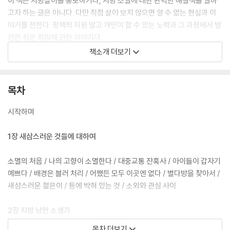
이 책은 지방살이를 홍보하거나, 지방 소멸에 대한 완벽한 해결책을 말하
고자 하는 글은 아니다. 다만 직접 살아 보지 않으면 알 수 없는 현실과 이
야기를 전한다. 정책적 지원 말고 개인이 할 수 있는 노력과 그 과정에서 발
견한 작은 희망에 관한 이야기다.
책소개 더보기
사실 지방 소멸은 하루아침에 해결될 수 있는 문제가 아니고, 어쩌면 미래
가 정해진 당연한 수순일지도 모른다. 하지만 그럼에도 이 책 속에 담긴 청
년들의 흔적이, 작가와 같은 고민을 가진 또 다른 청년들에게 용기가 되기
목차
를 바란다. 나아가 청년 커뮤니티가 만드는 작은 일렁임이 모이고 모여, 어
떤 ‘가능성’을 만들어 내는 기적이 된다면 더할 나위 없이 좋겠다는 마음을
시작하며
담아 본다.
1장 새삼스러운 것들에 대하여
소멸의 처음 / 나의 고향이 소멸한다 / 대중교통 잔혹사 / 아이들이 갑자기
예쁘다 / 배경은 블러 처리 / 어쨌든 모두 이곳엔 없다 / 별다방을 찾아서 /
새삼스러운 젊은이 / 등에 박혀 있는 것 / 소외와 관심 사이
2장 지방 낭만 소생기
목차 더보기