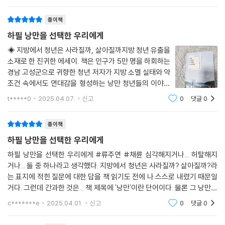
과 고민이 고스란히 전해지는데, 그걸 해결할 방법을 '청
년낭만살롱' 같은 커뮤니티로 풀어가고
“버스를 타고 이곳에 돌아오는 길이 제게는 감옥에 가는 것처럼 느껴졌어
종이책
요.”
하필 낭만을 선택한 우리에게
◈ 지방에서 청년은 사라질까, 살아질까지방 청년 유출을
신규 직원으로 발령받아 시골인 고성에 오게 되었다는 청년은, 주말마다
소재로 한 진귀한 에세이. 책은 인구가 5만 명을 하회하는
가족들이 있는 도시로 갔다가 다시 고성으로 돌아오는 버스 안에서 하염없
경남 고성군으로 귀향한 청년 저자가 지방 소멸 실태와 악
는 눈물을 쏟았다는 것이다. 결국 그 청년은 3개월을 겨우 채우고는 직장
조건 속에서도 연대감을 형성하는 낭만 청년들의 이야기
을 관두고 도시로 돌아갔다고 한다.
를 담았습니다. 저자는 자신과 비슷한 처지의 청년들이 지
t*****0
2025.04.07.
신고
0
댓글
0
방에 머무르게 할 방안을 고심하다 환대와 연대감이 중요
류주연 작가는 그 청년을 떠올리면 마음이 쓰리다고 말한다. 지금의 ‘청년
한 요소임을 자각하고 청년 커뮤니티 플
종이책
낭만살롱’처럼 정서적 지지와 연대를 선사할 커뮤니티가 그 청년에게도 있
었더라면 그렇게 훌훌 떠나진 않았을 거라고. ‘청년낭만살롱’에 참여한 멤
하필 낭만을 선택한 우리에게
버들의 소감처럼 작은 기분 전환, 잠깐의 재미, 당장 만나 마음을 나눌 수
하필 낭만을 선택한 우리에게 #류주연 #채륜 심각해지거나... 허탈해지
있는 지역의 지인이 있었다면 달라지지 않았을까 하는 아쉬움이 마음을 무
거나... 둘 중 하나라고 생각했다. 지방에서 청년은 사라질까? 살아질까?라
겁게 만든다고 한다. 결국 지역에서 환대받지 못하고 소외된 걸음들이 유
는 표지에 적힌 질문에 대한 답을 책 읽기도 전에 나 스스로 내렸기 때문일
령처럼 떠돌게 되는 거라고.
거다. 그런데 간과한 것은... 책 제목에 '낭만'이란 단어이다. 물론 그 낭만은
다른 선지도 있는데 굳이 낭만을 선택한 것이라는 '하필'이란 단어와 더불
c*******e
2025.04.01.
신고
0
댓글
0
어 붙어 있
지방의 청년을 살리는 건
동료, 환대, 함께하는 기억, 그로 인해 생겨날 연대