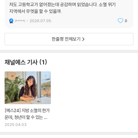
겠다고 생각했다. (…)
저도 고등학교가 없어졌는데 공감하며 읽었습니다. 소멸 위기
지역에서 무엇을 할 수 있을까.
여전히 ‘무엇을 할 수 있을 것인가’라는 질문의 명확한 답을 찾진 못했다.
l****i
2026.07.05.
0
그렇지만 선명해진 부분이 있다. 지역의 청년 당사자가 직접 주체가 되어
야만 해낼 수 있는 일이 있다는 것. 그것은 그리 거창하지도, 대단하지도 않
고 눈에 보이는 결과물을 낼 수 있는 일도 아니지만 청년에게 이곳에 살 용
한줄평 전체보기
기를 심어 줄 수는 있다. 그게 바로 청년 커뮤니티가 결심하고 해나가야 하
는 일이라는 확신이 점점 강해졌다.”― 〈소외와 관심 사이〉에서
채널예스 기사
1
이 책은 소멸의 한가운데 있는 청년의 눈으로 지방 소멸의 현실을 낱낱이
알리며, 그곳에서 분투 중인 청년들의 이야기를 담았다. 지방살이를 홍보
하거나, 지방 소멸에 대한 완벽한 해결책을 말하고자 하는 글은 아니다. 다
만 직접 살아 보지 않으면 알 수 없는 현실과 이야기를 전달한다. 정책적 지
원 말고 개인이 할 수 있는 노력과 그 과정에서 발견한 작은 희망에 관한 이
야기다.
[예스24] 지방 소멸의 한가
운데, 청년이 할 수 있는 일
캄캄해 보이기만 하는 지방에도 청년들이 흩어져 저마다 작은 빛을 내고
이란
2025.04.03.
있고, 지역의 청년 커뮤니티는 그 흩어진 빛들을 발견하고 그러모아 더 밝
은 빛을 만드는 순기능을 하고 있다. 지방의 소멸은 어쩌면 당연히 정해진