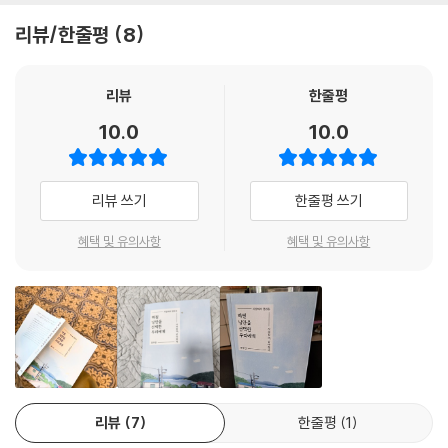
있도록 아주 오래오래.
리뷰/한줄평
8
--- p.229 「과거가 지금에게」 중에서
지방 소멸의 그림자는 저출산, 고령화, 수도권 과밀화로부터 드리워졌다.
대도시에서는 흔히 볼 수 있는 아이들과 청년들이 지방에서는 매우 새삼스
소멸하면 끝이라고 생각했는데 파도에 쓸려 가지 않는 바위처럼 오히려 경
럽고 귀한 존재가 되었다. 소멸을 늦추는 열쇠가 청년에게 있음은 자명한
리뷰
한줄평
이로워지는 존재가 있다. 그런 존재가 이 지역에 남아 있는 한 못 할 것도
사실이다. 하지만 청년을 유인하고 자발적으로 머물게 할 매력이 지방에는
10.0
10.0
없다. 우리가, 우리의 이야기가, 우리가 사랑하는 이곳이 죽지 않고 살아남
부족하다는 점 역시 부정할 수 없는 현실이다. 경각심을 일깨우는 캠페인
는 것.
과 관련 정책은 쏟아지지만, 근본적 해결은 여전히 요원해 보인다.
--- p.250 「낭만은 소생되었나」 중에서
리뷰 쓰기
한줄평 쓰기
사실 해결책이야 우리가 이러쿵저러쿵 훈수할 수 있는 일은 아니다. 그건
앞날을 볼 줄 아는, 통찰력을 가진 사람들의 몫일 테다. 그러나 이쯤에서 우
혜택 및 유의사항
혜택 및 유의사항
리가 던질 수 있는 질문이 하나 남는다.
‘거창한 정책과 예산 없이도 개인이 할 수 있는 일은 없을까?’
‘소멸을 막는 열쇠인 청년이 주체가 되어 만들 수 있는 변화는 없을까?’
지방에서 청년을 살리는 일, 지역의 청년이 주체가 되어 할 수 있는 일. 그
에 대한 고민과 답을 찾는 과정이 바로 이 책 속에 있다.
리뷰
7
한줄평
1
곁의 낭만을 찾는 청년들의 모임, 청년낭만살롱