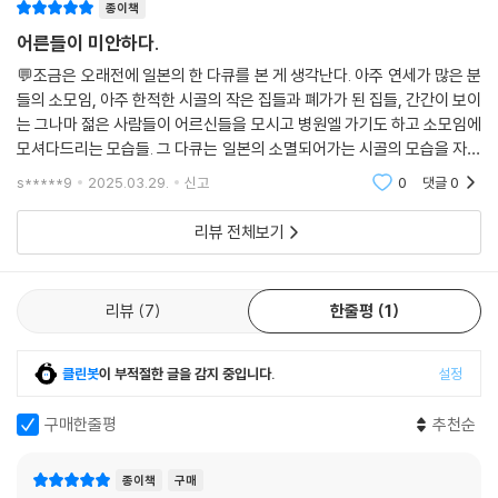
종이책
어른들이 미안하다.
작가가 호스트로 활동 중인 ‘청년낭만살롱’은 단순한 취미 모임이나 친목
단체를 넘어선다. 얼만큼의 기간이든, 어떤 이유로든 지역에 유입된 청년
💬조금은 오래전에 일본의 한 다큐를 본 게 생각난다. 아주 연세가 많은 분
들의 소모임, 아주 한적한 시골의 작은 집들과 폐가가 된 집들, 간간이 보이
들을 모아 즐거운 시간과 같은 감수성을 공유하고 유대감을 형성하도록 돕
는 그나마 젊은 사람들이 어르신들을 모시고 병원엘 가기도 하고 소모임에
는다. 그리고 이로써 그들이 고성에 ‘자발적으로’ 머물도록 하는 데에 온 노
모셔다드리는 모습들. 그 다큐는 일본의 소멸되어가는 시골의 모습을 자세
력을 기울이고 있다. 정책이나 제도적 지원으로는 채울 수 없는 정서적, 사
히 다뤘다. 💬어느샌가 우리나라의 지방도 똑같아지고 있었다. 그런 방송
회적 필요를 충족시키는 활동이다.
s*****9
2025.03.29.
신고
0
댓글
0
을 볼 때
리뷰 전체보기
어느 집단에 처음 갔을 때, 환대를 받아 본 사람은 알 것이다. 그 경험이 내
가 그 집단에 느끼는 애정과 소속감에 얼마나 큰 영향을 주는지 말이다. 낯
선 곳에서 나를 반갑게 맞아 주고 내 이야기에 귀 기울여 주며, 함께 시간을
리뷰
7
한줄평
1
보내며 웃을 수 있는 사람들이 있다는 건 크나큰 정서적 만족감을 준다.
“소외감과 외로움을 느끼는 사람은 결국엔 떠날 수밖에 없다. 자기 자리가
클린봇
이 부적절한 글을 감지 중입니다.
설정
없는 곳에 끝까지 남아 있을 이유가 없기 때문에.
구매한줄평
추천순
그래서 그들을 환대해 주는 일, 사회 구성원으로서 자리를 만들어 주는 일,
동료를 만들어 주는 일, 나아가 당신은 사람임을 확인시켜 주는 일을 해야
종이책
구매