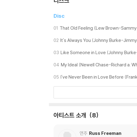
디스크
Disc
01
That Old Feeling (Lew Brown-Sammy 
02
It's Always You (Johnny Burke-Jimm
03
Like Someone in Love (Johnny Burk
04
My Ideal (Newell Chase-Richard a. W
05
I've Never Been in Love Before (Fran
아티스트 소개
8
연주
Russ Freeman