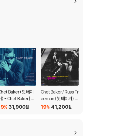
Chet Baker (쳇 베이
Chet Baker / Russ Fr
Chet Baker (쳇 베이
커) - Chet Baker [L
eeman (쳇 베이커) -
커) - Blue Thoughts
P]
Quartet [LP]
19
31,900
19
41,200
19
26,600
%
%
%
원
원
원