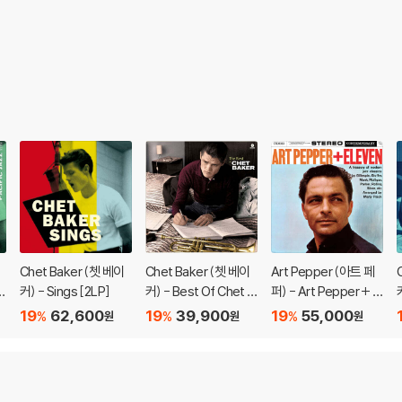
Chet Baker (쳇 베이
Chet Baker (쳇 베이
Art Pepper (아트 페
n
커) - Sings [2LP]
커) - Best Of Chet B
퍼) - Art Pepper + El
aker [퍼플 컬러 LP]
even: A treasury of
19
62,600
19
39,900
19
55,000
%
%
%
원
원
원
modern jazz classic
s [LP]