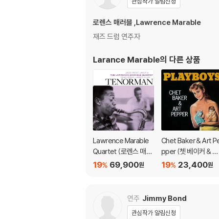
관심작가 알림신청
로렌스 매러블 ,Lawrence Marable
재즈 드럼 연주자
Larance Marable
의 다른 상품
Lawrence Marable
Chet Baker & Art P
Quartet (로렌스 매러
pper (쳇 베이커 & 아
블 쿼텟) - Tenorman
트 파머) - Playboys
19
69,900
19
23,400
%
%
원
원
[LP]
연주
Jimmy Bond
관심작가 알림신청