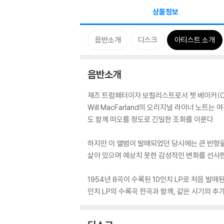
상품정보
음반소개
디스크
아티스트 소개
음반소개
재즈 트럼페터이자 보컬리스트로서 쳇 베이커(Chet 
Will MacFarland의 오리지널 라이너 노
도 함께 떠오를 정도로 긴밀한 조화를 이룬다.
하지만 이 앨범이 발매되었던 당시에는 큰 반향
살아 있으며 예상치 못한 감성적인 변화를 선사한
1954년 8곡이 수록된 10인치 LP로 처음 발매
인치 LP의 수록곡 전곡과 함께, 같은 시기의 