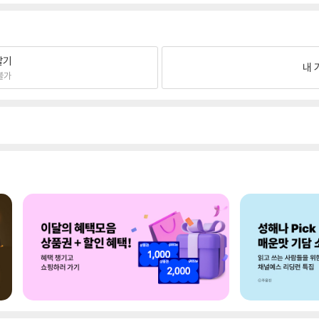
팔기
내 
불가