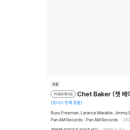
수입
Chet Baker (쳇 베
카세트테이프
보너스 트랙 포함
Russ Freeman
Larance Marable
Jimmy 
Pan AM Records
/
Pan AM Records
202
첫번째 리뷰어가 되어주세요
판매지수
84