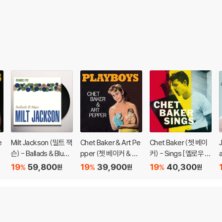
e
Milt Jackson (밀트 잭
Chet Baker & Art Pe
Chet Baker (쳇 베이
슨) - Ballads & Blues
pper (쳇 베이커 & 아
커) - Sings [옐로우 컬
[LP]
트 페퍼) - Playboy
러 LP]
19
59,800
19
39,900
19
40,300
%
%
%
원
원
원
[오렌지 컬러 LP]