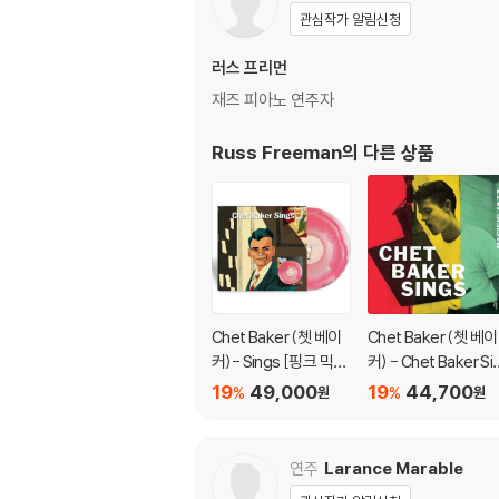
관심작가 알림신청
러스 프리먼
재즈 피아노 연주자
Russ Freeman
의 다른 상품
Chet Baker (쳇 베이
Chet Baker (쳇 베이
커)- Sings [핑크 믹스
커) - Chet Baker Si
실버 컬러 LP]
gs
19
49,000
19
44,700
%
%
원
원
연주
Larance Marable