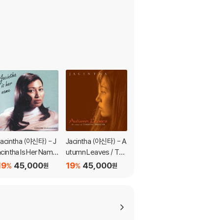
Jacintha (야신타) - J
Jacintha (야신타) - A
Jacintha (야신타) - H
acintha Is Her Name:
utumn Leaves / The
ere’s To Ben: A Voca
Dedicated to Julie L
Songs Of Johnny M
l Tribute to Ben Web
19
45,000
19
45,000
19
47,000
%
%
%
원
원
원
ondon [SACD Hybri
ercer [SACD Hybir
ster [SACD Hybird]
d]
d]