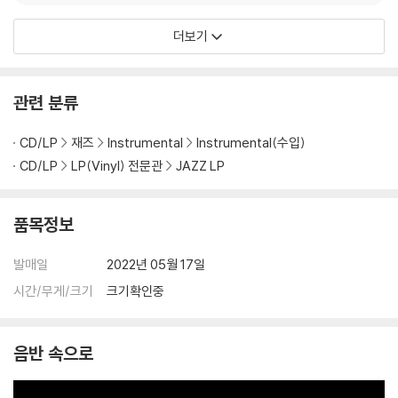
[LP]
n Webster [LP]
더보기
관련 분류
CD/LP
재즈
Instrumental
Instrumental(수입)
CD/LP
LP(Vinyl) 전문관
JAZZ LP
품목정보
발매일
2022년 05월 17일
시간/무게/크기
크기확인중
음반 속으로