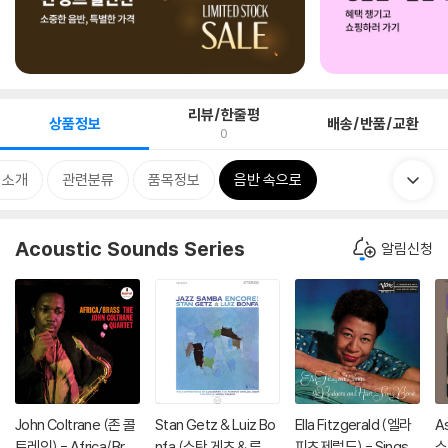
리뷰/한줄평
상품정보
배송/반품/교환
0
 소개
관련분류
품목정보
음반 속으로
Acoustic Sounds Series
알림신청
John Coltrane (존 콜
Stan Getz & Luiz Bo
Ella Fitzgerald (엘라
As
트레인) - Africa/Bras
nfa (스탄 게츠 & 루이
피츠제럴드) - Sings t
스