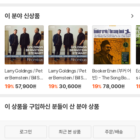
이 분야 신상품
Larry Goldings / Pet
Larry Goldings / Pet
Booker Ervin (부커 어
E
er Bernstein / Bill St
er Bernstein / Bill St
빈) - The Song Boo
s 
ewart (래리 골딩스 /
ewart (래리 골딩스 /
k [LP]
(
19
57,900
19
30,600
19
78,000
1
%
%
%
원
원
원
피터 번스타인 / 빌 스
피터 번스타인 / 빌 스
조
튜어트) - Rhombus
튜어트) - Rhombus
e
[LP]
이 상품을 구입하신 분들이 산 분야 상품
로그인
최근 본 상품
주문/배송