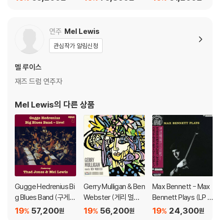
연주
Mel Lewis
관심작가 알림신청
멜 루이스
재즈 드럼 연주자
Mel Lewis
의 다른 상품
Gugge Hedrenius Bi
Gerry Mulligan & Ben
Max Bennett - Max
g Blues Band (구게
Webster (게리 멀리
Bennett Plays (LP M
헤드레니우스 빅 블루
건 & 벤 웹스터) - Gerr
iniature)
19
57,200
19
56,200
19
24,300
%
%
%
원
원
원
스 밴드 라이브) - live!
y Mulligan Meets Be