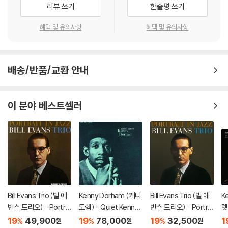
리뷰 쓰기
한줄평 쓰기
혜택 및 유의사항
혜택 및 유의사항
배송/반품/교환 안내
이 분야 베스트셀러
Bill Evans Trio (빌 에
Kenny Dorham (케니
Bill Evans Trio (빌 에
Ke
반스 트리오) - Portrai
도햄) - Quiet Kenny
반스 트리오) - Portrai
렛
t In Jazz [LP]
[LP]
t In Jazz [LP]
Ni
19
49,900
19
78,000
19
32,500
1
%
%
%
원
원
원