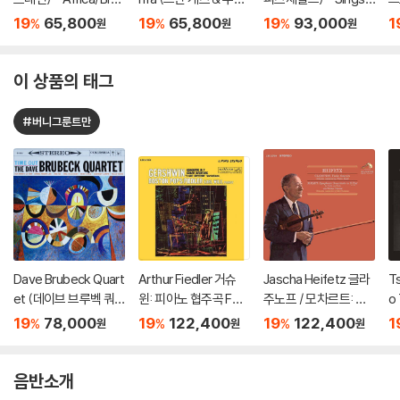
s [LP]
즈 본파) - Jazz Samb
he Rodgers and Har
T
19
65,800
19
65,800
19
93,000
1
%
%
%
원
원
원
a Encore! [LP]
t Song Book [2LP]
r 
이 상품의 태그
#버니그룬트만
Dave Brubeck Quart
Arthur Fiedler 거슈
Jascha Heifetz 글라
T
et (데이브 브루벡 쿼
윈: 피아노 협주곡 F장
주노프 / 모차르트: 바
o
텟) - Time Out [LP]
조 (Gershwin: Conc
이올린 협주곡 (Glazo
시
19
78,000
19
122,400
19
122,400
1
%
%
%
원
원
원
erto in F, Cuban Ove
unov: Violin Concert
S
rture, I Got Rhythm)
o / Mozart: Sympho
[2LP]
nie Concertante) [2
음반소개
LP]