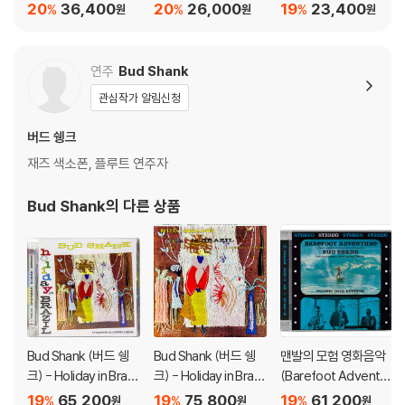
Art Pepper [LP]
thm Section/The M
트 파머) - Playboys
20
36,400
20
26,000
19
23,400
%
%
%
원
원
원
아래에 해당하는 경우는 불량이 아니므로 개봉 후 반품/교환이 불가합니
arty Paich Quartet
다.
1) 컬러 디스크는 웹 이미지와 실제 색상이 차이가 날 수 있습니다.
연주
Bud Shank
2) 컬러 디스크의 특성상 제작 공정시 앨범마다 색상 차이가 나는 경우도
관심작가 알림신청
있습니다.
3) 컬러 디스크는 제작 과정에서 다른 색상 염료가 섞여 얼룩과 번짐, 반점
버드 쉥크
등이 발생할 수 있습니다.
재즈 색소폰, 플루트 연주자
※ 반품/교환 안내
Bud Shank
의 다른 상품
1) 불량으로 인한 반품/교환 요청 시에는 불량 확인을 위해 개봉 시의 동영
상을 요청할 수 있으며, 동영상이 없는 경우 반품/교환이 제한될 수 있습니
다.
관련 사진과 동영상 및 재생 기기 모델명을 첨부하여 첨부하여 고객센터에
문의 바랍니다.
2) LP는 잦은 배송 과정에서 재킷에 손상이 발생할 가능성이 높고 재판매
가 어려우므로 신중한 구매를 부탁드립니다.
Bud Shank (버드 쉥
Bud Shank (버드 쉥
맨발의 모험 영화음악
크) - Holiday in Brazil
크) - Holiday in Brazil
(Barefoot Adventur
[SACD Hybrid]
[LP]
e OST)
19
65,200
19
75,800
19
61,200
%
%
%
원
원
원