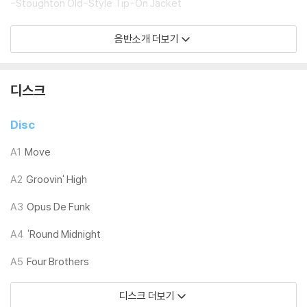
-Stoughton Old-Style Tip-On Jacket
음반소개 더보기
LP 구매시 참고 사항 안내드립니다.
※ 재킷/구성품/포장 상태
1) 제작/배송 과정에 따라 경미한 재킷 주름, 모서리 눌림, 갈라짐이 발생
디스크
할 수 있으며 속지(이너 슬리브)는 디스크와의 접촉으로 인해 갈라질 수
있습니다.
Disc
외관상 불량 확인되는 상품을 개봉 시엔 반품/교환 처리 불가합니다.
2) 디스크 라벨은 공정상 매끄럽게 부착되지 않을 수도 있으며 겉포장 비
A1
Move
닐은 품질보증대상이 아닙니다.
A2
Groovin' High
3) 일본 제작 LP는 대부분 겉비닐이 밀봉되어 있지 않습니다.
4) 디지털 다운로드 코드는 본사에서 공지 없이 증정 종료될 수 있습니다.
A3
Opus De Funk
※ 재생 불량
A4
'Round Midnight
1) 침압 조절 기능이 없는 턴테이블을 사용하시는 경우, (주로 올인원 형태
A5
Four Brothers
모델) 다이내믹 사운드의 편차가 큰 트랙을 재생할 때 이상 현상이 발생할
수 있습니다.
디스크 더보기
기기 문제로 인해 발생하는 재생 불량 현상에 대해서는 반품/교환이 불가