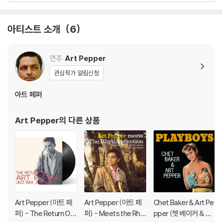
하니 침압 조절이 가능한 기기에서 재생하실 것을 권유 드립니다.
2) 디스크는 정전기와 먼지로 인해 재생이 원활하지 않은 경우가 있습니
아티스트 소개
6
다. 전용 제품으로 이를 제거하면 대부분 해결됩니다.
3) 바늘에 먼지가 쌓이는 경우에도 재생이 원활하지 않을 수 있습니다.
연주
Art Pepper
※ 디스크 외관 불량
관심작가 알림신청
1) 열을 가하여 제작하는 바이닐 공정 특성상 디스크 표면이 미세하게 울
렁거리거나 휘어지는 경우가 있습니다.
아트 페퍼
재생이 불안정한 경우 스태빌라이저를 사용하시면 좀 더 안정적인 재생이
가능합니다.
Art Pepper
의 다른 상품
2) 재생 음역의 왜곡을 최소화 하고 반복 재생시에도 최대한 일관되게 유
지되도록 디스크 센터 홀 구경이 작게 제작되는 경우가 있습니다. 턴테이
블 스핀들에 맞지 않는 경우에는 전용 제품 등을 이용하여 센터 홀을 조정
하시면 해결됩니다.
3) 디스크에 미세한 잔 흠집이 남아있거나 인쇄 면이 깨끗하지 않은 경우
가 있으며, 이는 상품의 불량이 아닙니다. 단, 재생에 이상이 있는 경우에는
불량으로 인한 반품/교환이 가능합니다
Art Pepper (아트 페
Art Pepper (아트 페
Chet Baker & Art Pe
퍼) - The Return Of
퍼) - Meets the Rhy
pper (쳇 베이커 & 아
※ 컬러 디스크