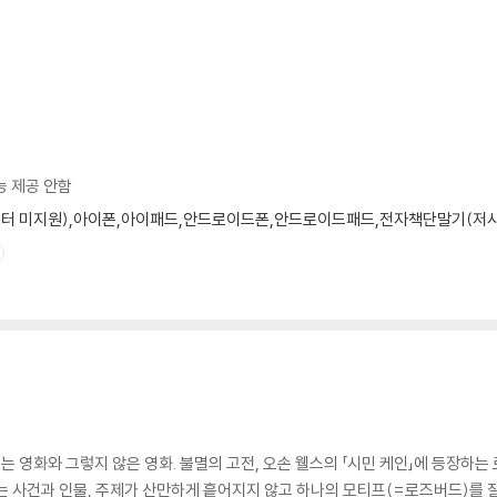
능 제공 안함
 모니터 미지원),아이폰,아이패드,안드로이드폰,안드로이드패드,전자책단말기(저사
있는 영화와 그렇지 않은 영화. 불멸의 고전, 오손 웰스의 「시민 케인」에 등장하
는 사건과 인물, 주제가 산만하게 흩어지지 않고 하나의 모티프(=로즈버드)를 