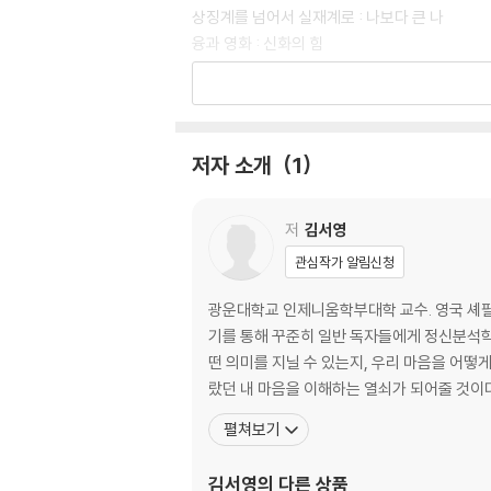
상징계를 넘어서 실재계로 : 나보다 큰 나
융과 영화 : 신화의 힘
대극의 합일 : 그림자와 하나 되기
치유적인 영화읽기 : ‘나 괜찮니?’
용어 없이 쓰는 정신분석적 영화비평
저자 소개
1
2. 영화 이야기 : 치유적인 영화비평
김기덕의 「빈집」 : 닫힌 마음의 문을 열며
「피에타」 : 주님, 자비를 베푸소서
저
김서영
살인을 추억하는 영화 「살인의 추억」 : 그 치명
관심작가 알림신청
「취화선」, 그 비극적 신비의 탄생을 위하여
잃어버린 신화를 찾아서
광운대학교 인제니움학부대학 교수. 영국 셰필
매트릭스론 : 우리들의 천국을 위하여
기를 통해 꾸준히 일반 독자들에게 정신분석학의
미하엘 하네케의 「피아니스트」 : 마음의 감옥을
떤 의미를 지닐 수 있는지, 우리 마음을 어
지젝의 기묘한 서커스 : 들뢰즈를 통한 프로이트
랐던 내 마음을 이해하는 열쇠가 되어줄 것이다
햄릿과 영화 : 호레시오를 기다리며
펼쳐보기
장 콕토의 시인 삼부작 : 초현실주의와 정신분석
스타워즈의 구원을 위하여
김서영
의 다른 상품
박쥐 이야기 : 정신분석적 비평 vs 분석심리학적