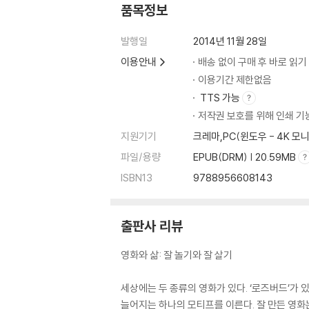
영화 찾아보기
품목정보
발행일
2014년 11월 28일
이용안내
배송 없이 구매 후 바로 읽기
이용기간 제한없음
TTS 가능
저작권 보호를 위해 인쇄 기
지원기기
크레마,PC(윈도우 - 4K
파일/용량
EPUB(DRM) | 20.59MB
ISBN13
9788956608143
출판사 리뷰
영화와 삶: 잘 놀기와 잘 살기
세상에는 두 종류의 영화가 있다. ‘로즈버드’가 
늘어지는 하나의 모티프를 이른다. 잘 만든 영화