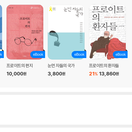
슈필라인을 기억하며
명적 윤리학을 위하여
어
프로이트의 편지
눈먼 자들의 국가
프로이트의 환자들
10,000
3,800
21
13,860
%
원
원
원