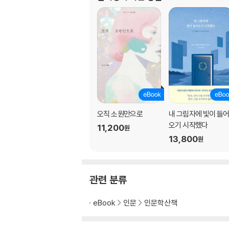
「데인저러스 메소드」의 치명적 오점 : 사비나 
너라고 부를게 : 킨제이 보고서 vs 킨제이
진정한 보편성을 위하여 : 키클롭스의 죄
한 여자와 한 남자를 위한 기도문 : 욕망, 그 치
3. 못다한 이야기 : ‘정신분석과 영화’ 공개강연
프로이트와 융 사이에서의 선택
꽉 찬 영화와 2% 부족한 영화
로즈버드를 찾아서
오직 소원만으로
내 그림자에 빛이 들
사랑에 관하여
오기 시작했다
11,200
원
가을엔 편지를 하겠어요
13,800
원
진실이란 무엇일까?
에둘러가기
난 소중하니까
관련 분류
변화를 위하여
부록 : 치유적인 논문 읽기
eBook
인문
인문학산책
애타게 수원댁을 찾아서 : 지젝 다시 읽기