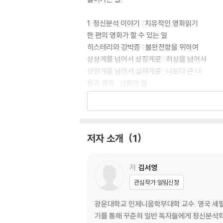
1. 정신분석 이야기 : 치유적인 영화읽기
한 편의 영화가 할 수 있는 일
히스테리와 강박증 : 불완전함을 위하여
상상계를 넘어서 상징계로 : 허상을 넘어서
상징계를 넘어서 실재계로 : 나보다 큰 나
융과 영화 : 신화의 힘
대극의 합일 : 그림자와 하나 되기
치유적인 영화읽기 : ‘나 괜찮니?’
용어 없이 쓰는 정신분석적 영화비평
저자 소개
1
2. 영화 이야기 : 치유적인 영화비평
김기덕의 「빈집」 : 닫힌 마음의 문을 열며
「피에타」 : 주님, 자비를 베푸소서
저
김서영
살인을 추억하는 영화 「살인의 추억」 : 그 치명
관심작가 알림신청
「취화선」, 그 비극적 신비의 탄생을 위하여
잃어버린 신화를 찾아서
광운대학교 인제니움학부대학 교수. 영국 셰필
매트릭스론 : 우리들의 천국을 위하여
기를 통해 꾸준히 일반 독자들에게 정신분석학의