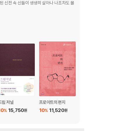
된 신전 속 신들이 생생히 살아나 나조차도 몰
드림 저널
프로이트의 편지
눈먼 자들의 국가
10
15,750
10
11,520
10
4,950
%
%
%
원
원
원