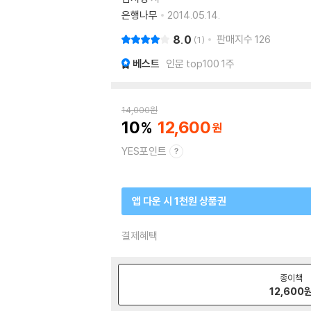
은행나무
2014.05.14.
8.0
판매지수
126
1
베스트
인문 top100 1주
14,000
원
10
12,600
YES포인트
앱 다운 시 1천원 상품권
결제혜택
종이책
12,600