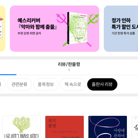
리뷰/한줄평
1
개
관련분류
품목정보
책 속으로
출판사 리뷰