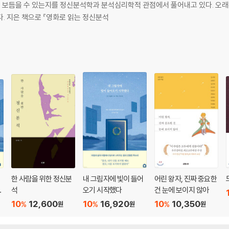
 나서며
떻게 보듬을 수 있는지를 정신분석학과 분석심리학적 관점에서 풀어내고 있다. 오래
로의 복귀
. 지은 책으로 『영화로 읽는 정신분석
 비평
슈필라인을 기억하며
명적 윤리학을 위하여
어
한 사람을 위한 정신분
내 그림자에 빛이 들어
어린 왕자, 진짜 중요한
자
석
오기 시작했다
건 눈에 보이지 않아
10
12,600
10
16,920
10
10,350
%
%
%
원
원
원