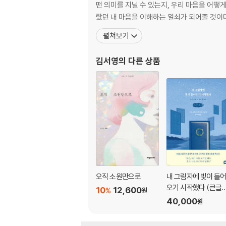
미하엘 하네케의 「피아니스트」 : 마음의 감옥을
떤 의미를 지닐 수 있는지, 우리 마음을 어
지젝의 기묘한 서커스 : 들뢰즈를 통한 프로이트
랐던 내 마음을 이해하는 열쇠가 되어줄 것이다
햄릿과 영화 : 호레시오를 기다리며
펼쳐보기
장 콕토의 시인 삼부작 : 초현실주의와 정신분석
스타워즈의 구원을 위하여
김서영
의 다른 상품
박쥐 이야기 : 정신분석적 비평 vs 분석심리학적
「데인저러스 메소드」의 치명적 오점 : 사비나 
너라고 부를게 : 킨제이 보고서 vs 킨제이
진정한 보편성을 위하여 : 키클롭스의 죄
한 여자와 한 남자를 위한 기도문 : 욕망, 그 치
3. 못다한 이야기 : ‘정신분석과 영화’ 공개강연
프로이트와 융 사이에서의 선택
꽉 찬 영화와 2% 부족한 영화
로즈버드를 찾아서
오직 소원만으로
내 그림자에 빛이 들
사랑에 관하여
오기 시작했다 (큰글
10
12,600
%
원
가을엔 편지를 하겠어요
책)
40,000
원
진실이란 무엇일까?
에둘러가기