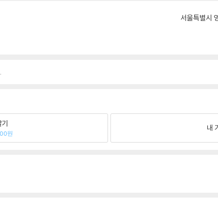
서울특별시 영
.
팔기
내 
100원