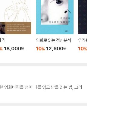
더보기
 격
영화로 읽는 정신분석
우리는 가족일까
18,000
10
12,600
10
14,400
%
%
%
원
원
원
 영화비평을 넘어 나를 읽고 남을 읽는 법, 그리