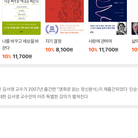
나를 바꾸고 세상을 바
자기 결정
사랑에 관하여
삶의
꾼다
10
8,100
10
11,700
10
%
%
원
원
10
11,700
%
원
 김서영 교수가 2007년 출간한 『영화로 읽는 정신분석』이 재출간되었다. 단순한
대한 김서영 교수만의 아주 특별한 강의가 펼쳐진다.