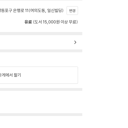
등포구 은행로 11(여의도동, 일신빌딩)
변경
유료
(도서 15,000원 이상 무료)
가게에서 팔기