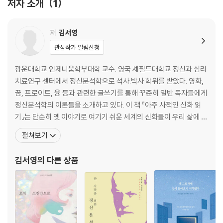
저자 소개
1
른 바다: 재미있는 일 · 타이타닉호: 침몰 · 창문 없는 건물: 나를 만나러 가
는 길 · 해운대 탈의실: 융합과 변신 · 다리 밑 작은 동물들: 내면의 힘 · 물의
길: 지혜로운 문제 해결 · 서커스 초대와 물놀이: 2시간 5분 동안 놀기 · 검
저
김서영
은색 지갑: 제일 중요한 것 · 도개교: 구조를 기다리는 사람들 · 다른 행성:
관심작가 알림신청
되찾은 보석 · 해파리: 나만의 환상 공간 · 내 결혼식: 태도의 전환
광운대학교 인제니움학부대학 교수. 영국 셰필드대학교 정신과 심리
02. 약함에서 강함으로 : 죽음에서 삶으로 나아가는 여정
치료연구 센터에서 정신분석학으로 석사.박사 학위를 받았다. 영화,
학 무늬 항아리: 내 죽음을 애도하기 · 이상한 질문: 문을 여는 주문 · 심계
꿈, 프로이트, 융 등과 관련한 글쓰기를 통해 꾸준히 일반 독자들에게
항진: 발작의 의미 · 질식: 만반의 준비 · 새 옷과 새 신발: 신화적 인물들 ·
정신분석학의 이론들을 소개하고 있다. 이 책 『아주 사적인 신화 읽
굶은 동물들: 내가 돌보는 동물들 · 헬렌 미렌: 입학과 교육 · 물리치료사:
기』는 단순히 옛 이야기로 여기기 쉬운 세계의 신화들이 우리 삶에 어
현재로의 귀환 · 강제 종료: 새로운 시작 · 할아버지의 음식: 홀로서기 · 과
떤 의미를 지닐 수 있는지, 우리 마음을 어떻게 보듬을 수 있는지를 정
펼쳐보기
일가게: 어른들이 지켜주는 세상 · 세 개의 시계: 과거, 현재, 미래
신분석학과 분석심리학적 관점에서 풀어내고 있다. 오래된 신전 속
신들이 생생히 살아나 나조차도 몰랐던 내 마음을 이해하는 열쇠가
김서영
의 다른 상품
03. 닫힘에서 열림으로 : 공간의 변화를 따라가는 여정
되어줄 것이다. 지은 책으로 『영화로 읽는 정신분석
출구가 막힌 엘리베이터: 자발적 감금 · 부서진 문: 익숙한 감금 · 답답한 학
교: 내 스타일 찾기 · 괴물: 두 번의 탈출 · 텅 빈 주차장: 덤벙이의 하루 · 살
을 파고드는 벌레: 인내가 필요한 시간 · 식사 테이블: 고립을 끝내며 · 차
수리: 새로운 삶을 시작하는 사람들 · 맛있는 커피: 근육 운동 · 시계 수리:
과거 수선 · 아픈 엄마: 간호와 구출 · 삶을 즐기는 사람: 대극의 태도 · 폐허