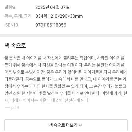
Part 3. 소원의 길을 걷다
발행일
2025년 04월 07일
쪽수, 무게, 크기
334쪽 | 210*290*30mm
꿈의 조언에 응답하는시간
닫는 꿈 : 바닷가 여행
ISBN13
9791186118856
에필로그: 소원의 길 위에서
책 속으로
* 부록1 : 꿈을 기록하고 분석하는 법
꿈 분석은 내 이야기를 나 자신에게 돌려주는 작업이며, 사라진 이야기를
* 부록2 : 한눈에 보는 꿈 지도
듣기 위해 꿈속에서 나 자신을 만나는 여정이다. 우리는 불편한 이야기를
* 부록3 : 소원의 편지
마음 밖으로 추방하지만, 꿈은 우리가 잃어버린 이야기들을 다시 우리에게
되돌려준다. 꿈속으로 들어가 그 속에서 나를 만나고, 내 이야기를 듣는 과
정에서 우리는 과거와 현재를 융합할 수 있게 되며, 그 순간 우리가 붙들고
있던 소원 한 자락이 빛을 발하며 우리를 미래로 안내한다. 이렇게 과거, 현
재, 미래가 이어지는 가운데 내 삶이 전진하게 된다.
--- p.14
힘들어 보이는 사람이 다가오면 나는 무장이 해제되곤 한다. 도와야겠다는
책 속으로 더보기
생각뿐, 그 이외에 다른 계산이나 판단은 하지 않는다. 그리고 늘 내 능력