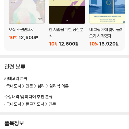
가 된 도시: 멀리서 보면 비극, 가까이에서 보면 희극 · 아물지 않는 상처:
함께 하는 기도 · 세상의 끝: 전투
04. 주변에서 중심으로 : 삶의 주인공이 되어가는 여정
오직 소원만으로
한 사람을 위한 정신분
내 그림자에 빛이 들어
아무도 모르는 소녀: 나와의 대화 · 광운대 입학: 변화의 시간 · 시상식: 내
석
오기 시작했다
10
12,600
%
원
무대 · 여신의 충고: 순수한 마음 · 부은 눈: 인자한 위로 · 내 자리는 17번:
10
12,600
10
16,920
%
%
원
원
결석 · 학회 발표: 내 자리에서 식사하기 · 아이유 씨: I See You · 줌: 단절
된 소통 · 내 스타일의 옷: 어린 스승 · 유스호스텔: 정리 · 춤: 미완 · 후회: 전
문성 · 악마: 대결 · 나무: 삶의 중심
관련 분류
05. 그림자에서 빛으로 : 진정한 관계를 맺게 되는 여정
카테고리 분류
불청객: 의무 · 반대 방향으로 지나가는 차: 조리 있는 말과 행동 · 찬물 커
국내도서
인문
심리
심리학 이론
피: 내 스타일 찾기 · 개와 영화: 내 삶의 방관자 · 26,000원: 가벼워진 짐 ·
전화벨: 응답하라 2021 · 셰필드: 학위 다시 받기 · 중간 맵기의 꼬치: 관계
수상내역 및 미디어 추천 분류
풀이 · 축 성탄: 의사표현의 문제 · 가면: 인사의 의미 · 소속: 세상 속으로 ·
국내도서
큰글자도서
인문
싫어하는 사람: 협동 · 김밥과 라면: 집짓기 · 옛 친구들: 진심 어린 공감 · 에
버랜드: 가족
품목정보