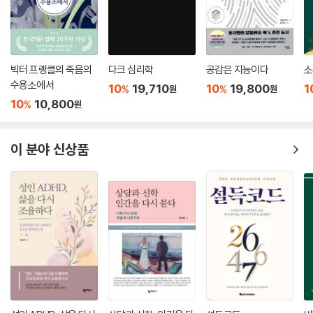
리에게 되돌려준다. 내가 하지 못한 말을 해도 된다고, 내가 원하는 것을 원
해도 된다고 나에게 지지하고 격려하는 유일한 내면의 친구가 바로 우리
자신의 꿈이다. 그래서 저자는 우리가 꿈속으로 들어가 그 속에서 나를 만
나고, 내 이야기를 듣는 과정에서 과거와 현재, 그리고 미래를 하나로 융합
빅터 프랭클의 죽음의
다크 심리학
공감은 지능이다
소
하며 새로운 나, 온전한 나를 찾아갈 수 있다고 말한다.
수용소에서
10
19,710
10
19,800
1
%
%
원
원
10
10,800
%
원
“삶의 에너지가 고갈되었을 때도
꿈은 최선을 다해 내게 답을 보여주고 있었다”
이 분야 신상품
소원의 길을 찾아가는 용기에 대하여
모든 것이 무너지는 듯한 순간이 있다. 이제는 아무것도 할 수 없다는 의식
의 목소리가 강해질 때, 그때가 바로 꿈의 목소리가 필요한 순간이다. 하지
만 꿈을 만나는 건, 여전히 두렵고 어렵다. 꿈은 빛나는 선물도 주지만, 동
시에 나를 좌지우지하는 콤플렉스를 만나는 장소이기 때문이다. 여기서 저
자는 다시 ‘용기’를 강조한다. 꿈이 보여주는 것을 거침없이 분석하고, 그
꿈의 메시지에 따라 현실을 조금씩 바꿔가겠다는 용기 없이는 아무것도 달
라지지 않기 때문이다.