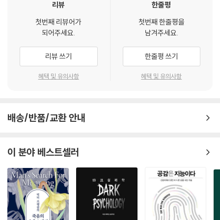
리뷰
한줄평
해 쉽게 통찰할 수 있다. 그러나 그런 반복 자체에 관한 이야기는 오랜 시간
저자가 꿈의 목소리를 들으며 가장 먼저 떠올려야 했던 건, 어머니의 ‘시체
꿈을 모으고, 꿈들을 충분히 깊게 분석하고, 용기 있게 모든 것을 바라보겠
첫번째 리뷰어가
첫번째 한줄평을
얼굴’이었다. 어린 시절부터 어머니의 고통을 곁에서 지켜봐왔던 저자는
되어주세요.
남겨주세요.
다는 결심을 하지 않고서는 잘 드러나지 않는다.
성인이 되어서도 삶의 중심에는 늘 ‘어머니’가 있었다. 어디에 있든 무엇을
--- p.28
하든 어머니를 떠올리면 늘 가슴이 저리고, 살이 아픈 듯 통증이 밀려왔다.
리뷰 쓰기
한줄평 쓰기
그것은 현실에서 내면의 그림자로 작동했고, 자신의 몸과 마음까지 다치게
나는 꿈속에서 죽어 있고, 갇혀 있고, 고립되어 있었다. 삶의 답을 찾기 위
했다. 어머니처럼 힘든 사람을 보면 무장해제되어 자신의 능력 이상으로
혜택 및 유의사항
혜택 및 유의사항
해 나는 다시 한번 어젯밤 꿈을 방문했다. 꿈은 나 자신이 나를 아는 것보다
발휘하면서 스스로를 소진시켰던 것이다. 처음에는 ‘선의’라고 여겼으나,
나를 훨씬 더 잘 아는 친구이며, 언제나 문제에 대한 답을 가지고 있다. 풀
그것이 증상이었음을 자신의 꿈을 분석하면서 비로소 알아차리게 된다.
리지 않는 콤플렉스를 만났을 때, 우리는 이 지점에서 꿈이 제시하는 문제
‘왜 나는 나를 보호하지 못했던 걸까?’ 이런 근본적인 질문에 나 자신을 최
를 용기 있게 바라보고, 어젯밤 꿈과 함께 그 답을 찾는 여정을 시작해야 한
배송/반품/교환 안내
우선으로 돌보고 지킬 수 있도록 꿈은 항상 자신의 곁에서 격려하며 조언
다.
을 잃지 않았다고 고백한다.
--- p.29
이 분야 베스트셀러
꿈이라는 고유한 경험이 전하는 보편적 진실
이 책의 미덕은 ‘꿈’이라는 무의식이 전하는 보편적 진실에 있다. 저자의 말
처럼 “꿈은 아주 개별적이지만, 정신분석은 언제나 개별적이고 고유한 경
험 속에서 보편적 진실에 관해 이야기”하기 때문이다. 우리는 불편한 이야
기를 마음 밖으로 추방하지만, 꿈은 우리가 잃어버린 이야기들을 다시 우