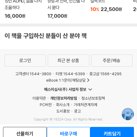
성인 ADHD, 삶을 다시
상담과 신학, 인간을 다
설득코드
비
‘당신의 소원은 무엇인가?’ 저자는 마지막으로 ‘소원의 길’에 대해 묻는다.
조율하다
시 묻다
10
22,500
2
%
원
자기만의 소원이 있을 때, 우리는 그 어떤 고통에도 살아갈 힘을 얻는다. 그
16,000
17,000
원
원
래서 프로이트는 “우리를 움직이는 유일한 동력은 소원이다”라고 말했다.
저자는 “정신분석에서 고통스런 현실 속에서 출구를 찾을 수 있도록 돕는
이 책을 구입하신 분들이 산 분야 책
것이 바로 환상”이라고 말한다. 내 소원이 묻어 있는 대상들이 내 주위에
있다면, 그 공간은 정말 멋진 환상 공간이 될 수 있다. 우리가 이 환상 공간
에서 소원의 길을 걸으며, 나답게 말하고 행동하며 살아가는 것, 그것은 꿈
이 우리에게 건네는 최고의 선물이다. 저자는 이 책을 통해 꿈과의 대화로
로그인
최근 본 상품
주문/배송
독자를 초대하며 함께 소원의 길을 걷기를 소망한다. "좋은 일은 꿈으로부
터 시작된다(Every good thing in this world started with the drea
고객센터 1544-3800
티켓 1544-6399
중고샵 1566-4295
m.)"는 영화 [윙카]의 대사처럼 내가 주저앉아 있을 때도 꿈은 최선을 다
eBook 1:1문의/채팅상담
해 소원의 길을 나에게 보여준다. 삶의 어둠 속에서도 소원의 길을 찾고 있
예스이십사(주) 사업자 정보
는 모든 이에게 어젯밤 ‘꿈’은 당신에게 한 줄기 빛을 반드시 보내준다고 이
이용약관
개인정보처리방침
청소년보호정책
책은 전하고 있다.
PC버전
회사소개
거래처관계자께
도서홍보
광고
Copyright © YES24 Corp. All Rights Reserved.
MATOM12
선물하기
바로구매
카트담기