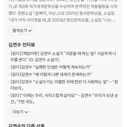
기』로 제3회 작가세계문학상을 수상하며 본격적인 작품활동을 시작
했다. 장편소설 『꾿빠이, 이상』으로 2001년 동서문학상을, 소설집
『내가 아직 아이였을 때』로 2003년 동인문학상을, 소설집 『나는 유
령작가입니다』로 2005년 대산문학상을, 단편소설 「달로 간 코미디
펼쳐보기
언」으로 2007년 황순원문학상을, 단편소설 「산책하는 이들의 다섯
가지 즐거움」으로 2009년 이상문학상을 수상했다. 그 외에 장편소
김연수
인터뷰
설 『7번국도 Revisited』 『사랑이라니
[읽다]
[책읽아웃] 김연수 소설가 "괴로울 때 하는 일? 시급하게 나
무를 본다" (G. 김연수 소설가)
[읽다]
김연수 “실패한 인생은 어떻게 계속되는가”
[읽다]
김연수 “왜 이렇게 나쁜 세계가 존재하는가”
[읽다]
김연수 “소설쓰기는 이별한 뒤에 한번 더 사랑하는 일” - 『원
더보이』
[읽다]
“이제는 우리, 사치스럽게 살아요” - 김연수 『우리가 보낸 순
간』 『7번 국도』
더보기
김연수
의 다른 상품