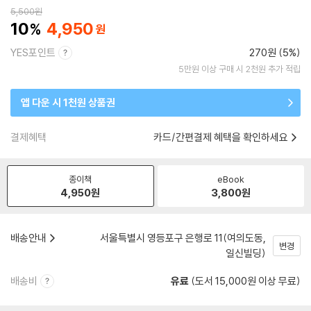
5,500
원
10
4,950
YES포인트
270원 (5%)
5만원 이상 구매 시 2천원 추가 적립
앱 다운 시 1천원 상품권
결제혜택
카드/간편결제 혜택을 확인하세요
종이책
eBook
4,950
원
3,800
원
배송안내
서울특별시 영등포구 은행로 11(여의도동,
변경
일신빌딩)
배송비
유료
(도서 15,000원 이상 무료)