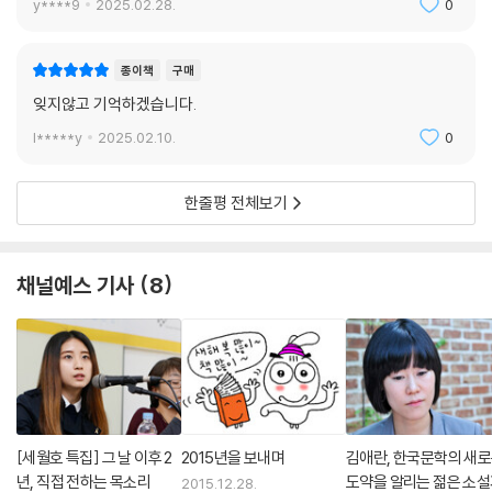
y****9
2025.02.28.
0
종이책
구매
잊지않고 기억하겠습니다.
l*****y
2025.02.10.
0
한줄평 전체보기
채널예스 기사
8
[세월호 특집] 그 날 이후 2
2015년을 보내며
김애란, 한국문학의 새
년, 직접 전하는 목소리
도약을 알리는 젊은 소
2015.12.28.