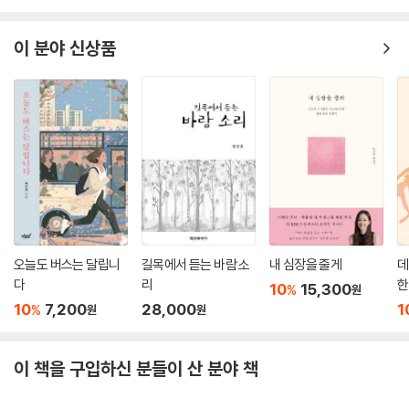
이 분야 신상품
오늘도 버스는 달립니
길목에서 듣는 바람 소
내 심장을 줄게
데
다
리
한
10
15,300
%
원
10
7,200
28,000
1
%
원
원
이 책을 구입하신 분들이 산 분야 책