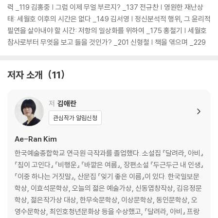
력 _119 김홍중 | 그럼 이제 무얼 부르지? _137 전규찬 | 영원한 재난상
태: 세월호 이후의 시간은 없다 _149 김서영 | 정신분석적 행위, 그 윤리적
필연을 살아내야 할 시간: 저항의 일상화를 위하여 _175 홍철기 | 세월호
참사로부터 무엇을 보고 들을 것인가? _201 신형철 | 책을 엮으며 _229
저자 소개
11
저
김애란
관심작가 알림신청
Ae-Ran Kim
한국예술종합학교 연극원 극작과를 졸업했다. 소설집 『달려라, 아비』
『침이 고인다』 『비행운』 『바깥은 여름』, 장편소설 『두근두근 내 인생』
『이중 하나는 거짓말』, 산문집 『잊기 좋은 이름』이 있다. 한국일보문
학상, 이효석문학상, 오늘의 젊은 예술가상, 신동엽창작상, 김유정문
학상, 젊은작가상 대상, 한무숙문학상, 이상문학상, 동인문학상, 오
영수문학상, 최인호청년문화상 등을 수상했고, 『달려라, 아비』 프랑