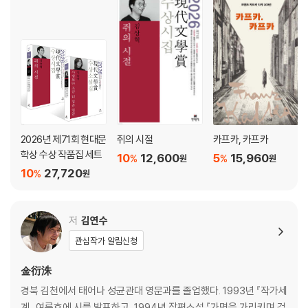
2026년 제71회 현대문
쥐의 시절
카프카, 카프카
학상 수상 작품집 세트
10
12,600
5
15,960
%
%
원
원
10
27,720
%
원
저
김연수
관심작가 알림신청
金衍洙
경북 김천에서 태어나 성균관대 영문과를 졸업했다. 1993년 『작가세
계』 여름호에 시를 발표하고, 1994년 장편소설 『가면을 가리키며 걷