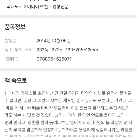
국내도서
미디어 추천
경향신문
품목정보
발행일
2014년 10월 06일
쪽수, 무게, 크기
232쪽 | 273g | 130*205*12mm
ISBN13
9788954626071
책 속으로
(...) 내가 가까스로 발견해낸 건 만일 우리가 타인의 내부로 온전히 들어갈
수 없다면, 일단 그 바깥에 서보는 게 맞는 순서일지도 모른다는 거였다. 그
‘바깥’에 서느라 때론 다리가 후들거리고 또 얼굴이 빨개져도 우선 서보기
라도 하는 게 맞을 것 같았다. 그러니 ‘이해’란 타인 안으로 들어가 그의 내
면과 만나고, 영혼을 훤히 들여다보는 일이 아니라, 타인의 몸 바깥에 선 자
신의 무지를 겸손하게 인정하고, 그 차이를 통렬하게 실감해나가는 과정일