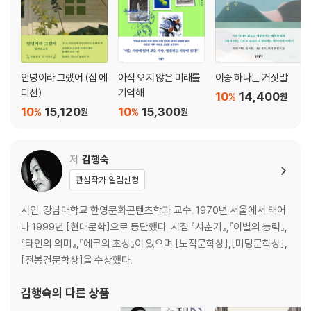
안녕이라 그랬어 (집 에
아직 오지 않은 미래를
이중 하나는 거짓말
디션)
기억해
10
14,400
%
원
10
15,120
10
15,300
%
%
원
원
저
김행숙
관심작가 알림신청
시인. 강남대학교 한영문화콘텐츠학과 교수. 1970년 서울에서 태어
나 1999년 [현대문학]으로 등단했다. 시집 『사춘기』,『이별의 능력』,
『타인의 의미』,『에코의 초상』이 있으며 [노작문학상],[미당문학상],
[전봉건문학상]을 수상했다.
김행숙
의 다른 상품