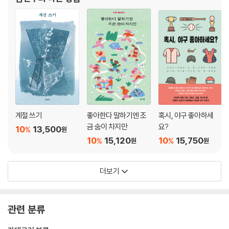
계절 쓰기
좋아한다 말하기엔 조
혹시, 야구 좋아하세
금 숨이 차지만
요?
10
13,500
%
원
10
15,120
10
15,750
%
%
원
원
더보기
관련 분류