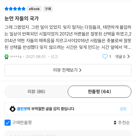
eBook
구매
말문이 막혀 한마디도 할 수 없었다. 다 크지도 않은 아이들을 어찌 그렇게
눈먼 자들의 국가
허망하고 참혹하게 잃어버릴 수 있나…… 성한 곳이 한 군데도 없었구나 싶
은 자책. 오로지 고속 성장만 목표였던 이런 사회의 구성원인 것이 부끄럽
그래 그랬었지. 그런 일이 있었지. 잊지 말자는 다짐들과, 태연하게 몰입하
는 일상이 반복되던 시절이었지.2012년 어른들은 잘못된 선택을 하였고,2
고 미안하고 죄스럽다. 그날 이후 글을 쓰고 싶은 욕망과 상상력이 어딘가
014년 약한 자들의 떼죽음을 치르고서야2016년 사람들은 촛불로써 잘못
로 처박힌 채 회복될 기척이 없다. 그날이 없었으면 그들은 오늘 아침에도
된 선택을 반성했다.잊지 않으려는 시간은 잊게 만드는 시간 앞에서 약자
눈 비비고 일어나 학교에 갔겠지. 친구들과 웃음을 터뜨리고 싸우고 공부
일 수 밖에 없다. 우리의 일상은 우리가 애도하도록 가만히 내버려두지 않
하고 질투하고 울고 화합하고 꿈꾸며 내달렸겠지. 그들이 신바람 내며 일
i****a
2021.08.01.
신고
1
댓글
0
기 때문에. 자본주의
할 수 있는 어른으로 성장할 수 있도록 지켜주었어야 우리의 미래도 보일
리뷰 전체보기
텐데. 더듬더듬 손을 뻗어 길을 찾고 싶으나 심해처럼 캄캄하고 어둡다. 그
럼에도 불구하고 모든 게 다 끝난 것 같은 폐허의 이 자리에서 처음부터 다
시 시작해야 하는 우리.
리뷰
86
한줄평
64
잊지 말고 기억하고 지켜보자, 이것이 시작이다._신경숙(소설가)
클린봇
이 부적절한 글을 감지 중입니다.
설정
구매한줄평
추천순