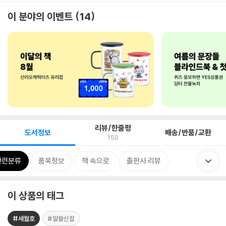
이 분야의 이벤트
14
리뷰/한줄평
도서정보
배송/반품/교환
150
관련분류
품목정보
책 속으로
출판사 리뷰
이 상품의 태그
#세월호
#알쓸신잡