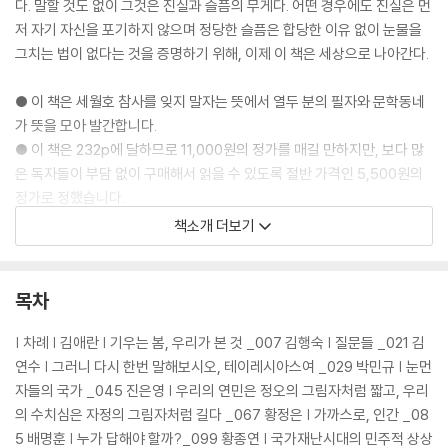
다. 말할 것도 없이 그것은 진실과 슬픔의 무게다. 어떤 경우에도 진실은 먼
저 자기 자신을 포기하지 않으며 정당한 슬픔은 합당한 이유 없이 눈물을
그치는 법이 없다는 것을 증명하기 위해, 이제 이 책은 세상으로 나아간다.
● 이 책은 세월호 참사를 잊지 말자는 뜻에서 열두 분의 필자와 문학동네
가 뜻을 모아 발간합니다.
● 이 책은 232p에 달하므로 11,000원의 정가를 매길 만하지만, 보다 많
은 독자들이 부담 없이 구매해서 읽을 수 있도록 절반 가격인 5,500원의
정가로 정했습니다.
● 저자들은 이 책의 인세를 모두 기부하기로 했습니다.
책소개 더보기
● 문학동네도 저자들의 뜻에 동참하고자 판매 수익금 전액을 기부합니다.
10만 부까지는 저자 인세가 포함된 매출액(정가에서 서점 마진 40%를 제
외하고 출판사가 수금하는 금액) 전액을 기부합니다. 10만 부 이후의 판매
목차
분에 대해서는 저자 인세와 출판사 판매 수익금(매출액에서 제작비와 물
류비와 제세공과금을 제외한 금액) 전액을 기부합니다.
| 차례 | 김애란 | 기우는 봄, 우리가 본 것 _007 김행숙 | 질문들 _021 김
세월호 특별법 제정 등 ‘세월호 참사를 잊지 않고자 하는 다양한 움직임’에
연수 | 그러니 다시 한번 말해보시오, 테이레시아스여 _029 박민규 | 눈먼
기부됩니다.
자들의 국가 _045 진은영 | 우리의 연민은 정오의 그림자처럼 짧고, 우리
의 수치심은 자정의 그림자처럼 길다 _067 황정은 | 가까스로, 인간 _08
5 배명훈 | 누가 답해야 할까?_099 황종연 | 국가재난시대의 민주적 상상