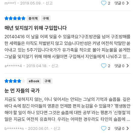
호 참사는 대형 선박 사고이자 정부가 국민을 구조하지 않
람이 느끼는 감정 같은 것. 인간은 무능해서 완전한 이해가 불가능하고 또
m***1
2019.05.09.
신고
2
댓글
0
은 '사건'임을 강조한다. 문학 작품을 인용하여 자신과 사
인간은 나약해서 일시적인 공감도 점차 흐릿해진다. 그러니 평생 동안 해
회의 충격을 표현하기도 하고, 희생자에 대
야 할 일이 하나 있다면 그것은 슬픔에 대한 공부일 것이다. 타인의 슬픔에
종이책
구매
대해 ‘이제는 지겹다’라고 말하는 것은 참혹한 짓이다. 정부가 죽은 사람을
매년 잊지않기 위해 구입합니다
다시 죽이려고 할 때, 그런 말들은 살아남은 사람들마저 죽이려 든다.
20140416 이 날을 어찌 잊을 수 있을까요?구조방관을 넘어 구조방해를
요컨대 진실에 대해서는 응답을 해야 하고 타인의 슬픔에는 예의를 갖추어
한 세력들은 아직도 처벌받지 않고 있습니다반성은 커녕 여전히 막말만 쏟
야 한다. 이것은 좋은 문학이 언제나 해온 말이다. 안타깝게도 이 말에 더욱
아내고 있는 5주기입니다국가가 유가족을 적으로 몰아 피눈물을 쏟게한
귀를 기울여야 하는 때가 있는데, 지금이 바로 그런 때다. 4월 16일의 참사
그날을 잊지않기 위해 매해 사월이면 구입해서 지인들에게 나눠주고 있습
이후, 상황은 우리의 기대를 배반하는 방향으로 진행되고 있다. 진실은 수
니다세월호 침몰의 진실이 밝혀지는 그날까지 작지만 행동하겠습니다
a******4
2019.04.18.
신고
2
댓글
0
장될 위기에 처했고, 슬픔은 거리에서 조롱받는 중이다. 이 책에 실려 있는
글들은 모두 세월호 참사 이후 출간된 계간 『문학동네』 2014년 여름호와
eBook
구매
가을호에 게재된 것들이다. 『문학동네』 편집위원들은 우리 시대를 대표하
는 문학인들과 사회과학자들이 그 어느 때보다도 숙연한 열정으로 써내려
눈 먼 자들의 국가
간 이 글들이 더 많은 분들에게 신속히 전달되어야 한다는 다급한 심정 속
지금도 잊혀지지 않는, 아니 잊어서는 안되는 그날의 기억과 슬픔들. 깊은
에서 이 단행본을 엮는다. 이 책은 얇지만 무거울 것이다. 말할 것도 없이
바다 속에 잠긴 아이들의 영혼은 언제쯤 편히 눈감을 수 있을까? '평생동안
그것은 진실과 슬픔의 무게다. 어떤 경우에도 진실은 먼저 자기 자신을 포
해야 할 일이 하나 있다면 그것은 슬픔에 대한 공부'라는 평론가 '신형철'의
기하지 않으며 정당한 슬픔은 합당한 이유 없이 눈물을 그치는 법이 없다
말은 지금도 여전히 유효하다. 우리는 어떠한 경우라도 타인의 슬픔에 대
는 것을 증명하기 위해, 이제 이 책은 세상으로 나아간다._계간 『문학동
해서 '이제는 지겹다'라는 말을 함부로 해서는 안된다. 그날의 아픈 기억들
b*******n
2020.06.01.
신고
2
댓글
0
을 끊임없
네』 편집주간 신형철