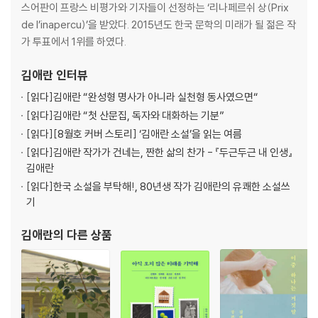
스어판이 프랑스 비평가와 기자들이 선정하는 ‘리나페르쉬 상(Prix
de l’inapercu)’을 받았다. 2015년도 한국 문학의 미래가 될 젊은 작
가 투표에서 1위를 하였다.
김애란
인터뷰
[읽다]
김애란 “완성형 명사가 아니라 실천형 동사였으면“
[읽다]
김애란 “첫 산문집, 독자와 대화하는 기분”
[읽다]
[8월호 커버 스토리] ‘김애란 소설’을 읽는 여름
[읽다]
김애란 작가가 건네는, 짠한 삶의 찬가 - 『두근두근 내 인생』
김애란
[읽다]
한국 소설을 부탁해!, 80년생 작가 김애란의 유쾌한 소설쓰
기
김애란
의 다른 상품