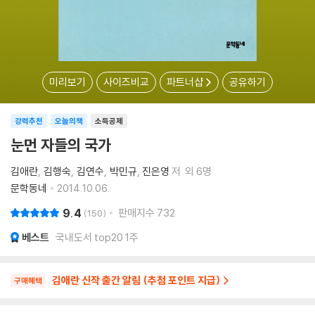
미리보기
사이즈비교
파트너샵
공유하기
강력추천
오늘의책
소득공제
눈먼 자들의 국가
김애란
김행숙
김연수
박민규
진은영
저
외 6명
문학동네
2014.10.06.
9.4
판매지수
732
150
베스트
국내도서 top20 1주
김애란 신작 출간 알림 (추첨 포인트 지급)
구매혜택