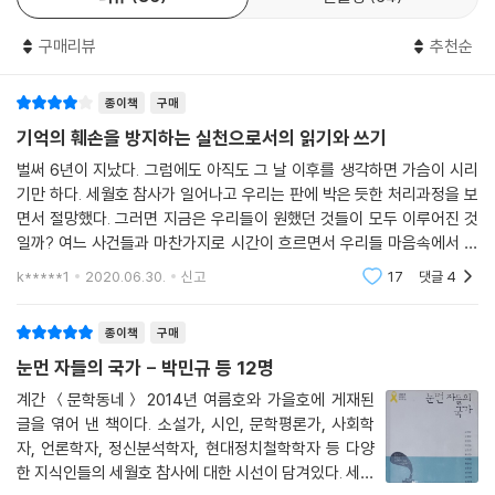
다. 좋은 이야기는 사고가 아니라 사건을 다룬다. 사고는 ‘사실’과 관계하
는, ‘처리’와 ‘복구’의 대상이다. 그러나 사건은 ‘진실’과 관계하는, ‘대면’과
구매리뷰
추천순
‘응답’의 대상이다. 사건이 정말 사건이라면 그것은 진실을 산출한다. 진실
이 정말 진실이라면 우리는 그 진실 이전으로 되돌아갈 수 없다. 그때 해야
종이책
구매
할 일은 그 진실과 대면하고 거기에 응답하는 일이다. 그래서 좋은 이야기
는 사건, 진실, 응답의 구조를 갖는다. 4월 16일에 일어난 일은 ‘세월호 사
기억의 훼손을 방지하는 실천으로서의 읽기와 쓰기
건’이다. 이 사건을 통해 드러난 대한민국의 진실을 못 본 척하는 것은 불가
벌써 6년이 지났다. 그럼에도 아직도 그 날 이후를 생각하면 가슴이 시리
능하다. 소설의 주인공이 진실에 응답하지 않으면 이야기가 시시해질 뿐이
기만 하다. 세월호 참사가 일어나고 우리는 판에 박은 듯한 처리과정을 보
지만, 우리가 그런 일을 하면 죽은 사람들이 한번 더 죽는다. 사람을 죽게
면서 절망했다. 그러면 지금은 우리들이 원했던 것들이 모두 이루어진 것
내버려두는 것은 불법이다. 같은 사람을 두 번 죽이기 전에 이 불법 정부는
일까? 여느 사건들과 마찬가지로 시간이 흐르면서 우리들 마음속에서 희
기소되어야 한다.
미해지고 오직 유가족만이 당시의 고통을 안고 살아가고 있지는 않을까?
k*****1
2020.06.30.
신고
17
댓글
4
나 역시도 흐릿해
사고와 사건을 구별하면서 시작되는 나의 서사론 강의는 우리에게 이야기
가 필요한 이유에 대해 생각하면서 끝난다. 우리가 책을 읽는 이유 중 하나
종이책
구매
는 우리가 모르는 것이 있다는 것을 알기 위해서다. 경험할 수 있는 사건이
눈먼 자들의 국가 - 박민규 등 12명
한정돼 있으니 느낄 수 있는 감정도 제한돼 있다. 그때 문학작품의 독서는
감정의 시뮬레이션 실험일 수 있다. 책을 읽는 동안 살이 떨어져나가고 피
계간 ＜문학동네＞ 2014년 여름호와 가을호에 게재된
글을 엮어 낸 책이다. 소설가, 시인, 문학평론가, 사회학
가 솟구치지는 않았으니 그 감정을 완전히 이해했다고 말해서는 안 된다.
자, 언론학자, 정신분석학자, 현대정치철학학자 등 다양
그러나 이야기가 아니면 그 감정에 가까이 다가갈 방법이 없다. 예컨대 자
한 지식인들의 세월호 참사에 대한 시선이 담겨있다. 세월
식이 물에 빠져 죽었는데 그 진상을 알 수 없고 시신도 찾을 수 없을 때 사