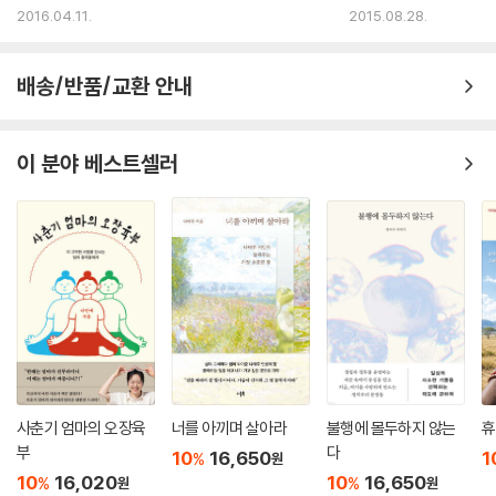
2016.04.11.
2015.08.28.
배송/반품/교환 안내
이 분야 베스트셀러
사춘기 엄마의 오장육
너를 아끼며 살아라
불행에 몰두하지 않는
휴
부
다
10
16,650
1
%
원
10
16,020
10
16,650
%
%
원
원