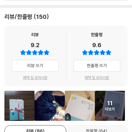
인간은 스스로 나아져야만 하며, 역사는 스스로 나아진 인간들의 슬기와
● 이 책은 세월호 참사를 잊지 말자는 뜻에서 열두 분의 필자와 문학동네
용기에 의해서만 진보한다.---김연수(소설가)
가 뜻을 모아 발간합니다.
리뷰/한줄평
150
● 이 책은 232p에 달하므로 11,000원의 정가를 매길 만하지만, 보다 많
브레히트는 그의 가장 어두운 시절(1938~1941년)에 쓴 시에서 이렇게
은 독자들이 부담 없이 구매해서 읽을 수 있도록 절반 가격인 5,500원의
노래했다.
정가로 정했습니다.
리뷰
한줄평
● 저자들은 이 책의 인세를 모두 기부하기로 했습니다.
9.2
9.6
이번에는 이것이 전부인데, 충분치가 못하다.
● 문학동네도 저자들의 뜻에 동참하고자 판매 수익금 전액을 기부합니다.
하지만 이것이 아마 너희들에게 말해주겠지, 내가 아직 살아 있다는 것을.
10만 부까지는 저자 인세가 포함된 매출액(정가에서 서점 마진 40%를 제
세상 사람들에게 자기 집이 얼마나 아름다웠는지를 보여주려고
외하고 출판사가 수금하는 금액) 전액을 기부합니다. 10만 부 이후의 판매
리뷰 쓰기
한줄평 쓰기
벽돌 들고 다니는 사람을 나는 꼭 닮았다.
분에 대해서는 저자 인세와 출판사 판매 수익금(매출액에서 제작비와 물
류비와 제세공과금을 제외한 금액) 전액을 기부합니다.
혜택 및 유의사항
혜택 및 유의사항
잔해 속의 벽돌 하나를 들고서 자기 집이 한때 어땠는지 기억하려는 사람.
세월호 특별법 제정 등 ‘세월호 참사를 잊지 않고자 하는 다양한 움직임’에
무엇이 그 집을 부쉈는지 알고 싶은 사람. 진실과 용기가 살아 있음을 믿고
기부됩니다.
싶은 사람. 브레히트의 “벽돌 들고 다니는 사람”은 광화문 앞의 유가족들
을 꼭 닮았다. 세계의 거짓과 태만이 그들의 집을 부쉈다.
11
| 책을 엮으며 |
더보기
---진은영(시인)
그렇다. 사고와 사건은 다르다. 이 책에 실려 있는 박민규의 글도 힘주어 말
2
하고 있지만, 나는 서사론 강의의 도입부에 그와 비슷한 이야기를 자주 한
리뷰
86
한줄평
64