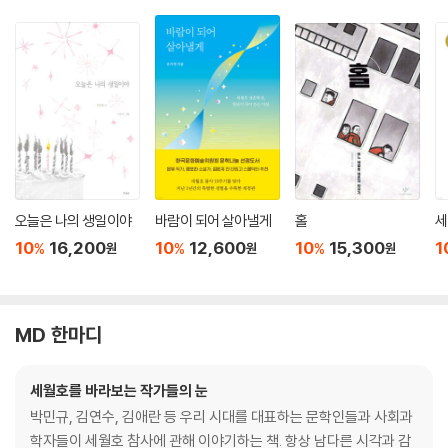
오늘은 나의 생일이야
바람이 되어 살아낼게
홀
세
10
16,200
10
12,600
10
15,300
1
%
%
%
원
원
원
MD 한마디
세월호를 바라보는 작가들의 눈
박민규, 김연수, 김애란 등 우리 시대를 대표하는 문학인들과 사회과
학자들이 세월호 참사에 관해 이야기하는 책. 항상 남다른 시각과 감