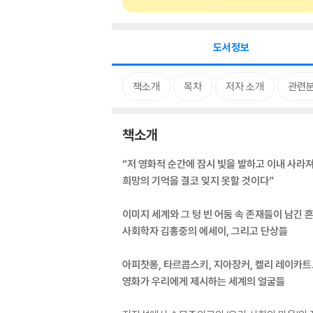
도서정보
책소개
목차
저자 소개
관련
책소개
“저 영화적 순간에 잠시 빛을 발하고 이내 사라
희망의 기억을 결코 잊지 못할 것이다”
이미지 세계와 그 텅 빈 어둠 속 존재들이 남긴 
사회학자 김홍중의 에세이, 그리고 단상들
아피찻퐁, 타르콥스키, 지아장커, 켈리 레이카트
영화가 우리에게 제시하는 세계의 얼굴들