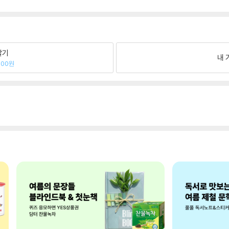
팔기
내 
600원