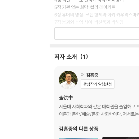
5장 기관 없는 희망: 켈리 레이카트
6장 유머의 영성: 코엔 형제와 아키 카우리스마
7장 붕괴와 추앙 사이: 박찬욱과 박해영
에필로그
미주
출전
저자 소개
1
저
김홍중
관심작가 알림신청
金洪中
서울대 사회학과와 같은 대학원을 졸업하고 프
이론과 문학/예술/문화 사회학이다. 저서로는 『마
김홍중
의 다른 상품