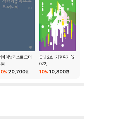
서바이벌리스트 모더
긋닛 2호 : 기후위기 [2
플랫폼 임팩트 2023
니티
022]
10
19,800
%
원
10
20,700
10
10,800
%
%
원
원