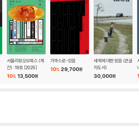
사
서울리뷰오브북스 (계
가까스로-있음
세계에 대한 믿음 (큰글
간) : 19호 [2025]
자도서)
10
29,700
%
원
10
13,500
30,000
%
원
원