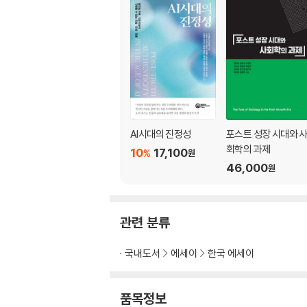
AI시대의 진정성
포스트 성장 시대와 
회학의 과제
10
17,100
%
원
46,000
원
관련 분류
국내도서
에세이
한국 에세이
품목정보