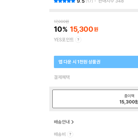
9.5
판매지수
348
17
17,000
원
10
15,300
YES포인트
앱 다운 시 1천원 상품권
결제혜택
종이책
15,300
배송안내
배송비