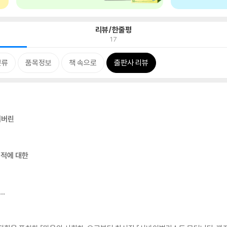
리뷰/한줄평
17
분류
품목정보
책 속으로
출판사 리뷰
져버린
흔적에 대한
…