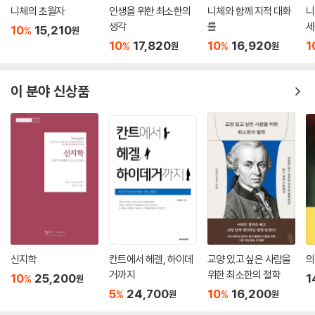
니체의 초월자
인생을 위한 최소한의
니체와 함께 지적 대화
니
생각
를
세
10
15,210
%
원
생
10
17,820
10
16,920
1
%
%
원
원
션
이 분야 신상품
신지학
칸트에서 헤겔, 하이데
교양 있고 싶은 사람을
의
거까지
위한 최소한의 철학
10
25,200
1
%
원
5
24,700
10
16,200
%
%
원
원