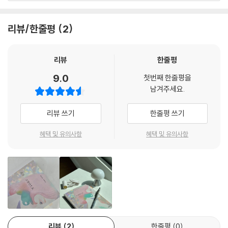
모욕을 당했을 때, 우리는 우리의 존재 가치를 기억함으로써 그런 경험을
말합니다. 우리가 가장 먼저 돌봐야 할 사람은 바로 우리 자신입니다. 우리
수정할 수 있다. 건강한 사람은 특정 연상 작용을 통해 당시에 느꼈던 감정
는 우리 자신으로부터는 도망칠 수 없기 때문입니다. 그렇다면 우리는 우
리뷰/한줄평
2
을 털어 버릴 수 있다.
리를 어떻게 돌봐야 하는 걸까요? 우리는 어떻게 자신을 마주해야 하는 걸
--- p.129
까요? 이 책은 이러한 우리 삶의 감정과 일상의 고민 속에서 프로이트 문장
들의 의미를 풀어냅니다.
리뷰
한줄평
말은 말할 수 없이 큰 선을 행할 수도 있고, 끔찍한 상처를 줄 수도 있다.
9.0
--- p.164
첫번째 한줄평을
“우리는 우리에게 알려져 있지 않았던 것을 의식이 알아차리도록 도와야
남겨주세요.
한다.”
상실은 누군가의 죽음만을 뜻하는 말이 아니다. 우리는 더 이상 그 대상을
“정신분석은 전치되었던 표상이 원래의 감정과 이어질 수 있게 돕는다.”
리뷰 쓰기
한줄평 쓰기
사랑할 수 없는 상황도 상실로 받아들인다.
--- p.177
누군가 무언가를 물었을 때, 우리는 모른다고 답하고는 문득 어떤 답을 떠
혜택 및 유의사항
혜택 및 유의사항
올릴 때가 있습니다. 하지만 그렇게 떠오른 답을 애써 외면하고는 합니다.
그리고 때로는 별것 아닌 일에 화를 내거나 서운해할 때도 있습니다. 그런
데 정작 내가 그런 감정을 느낀 이유가 생각이 나지 않곤 합니다. 그것은 우
리가 우리에게 무언가를 숨기고 있기 때문입니다. 무엇이 숨겨져 있는지
알기 위해서 우리는 먼저 우리 내면의 목소리에 귀를 기울여야 합니다. 우
리가 애써 감추고 있는 진실은 과연 무엇일까요? 감춰진 진실을 아무런 도
움도 없이 파헤친다는 것은 여간 어려운 일이 아닙니다. 정신분석은 그 감
리뷰
2
한줄평
0