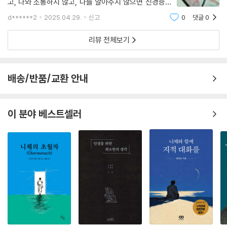
고, 나와 소통하지 않고, 나를 알아주지 않으면 신경증과
금 무엇을 원하고 있는지. 그 소원을 살아 내고 있는지. 이 책은 여러분이
히스테리가 몸으로 표출된다는 것이었다.생각해 보니 정
이 질문에 답하는 데 필요한 대화 상대가 되어 줄 것입니다. 선택은, 언제나
d******2
2025.04.29.
신고
0
댓글
0
말 그랬다.하기 싫은 일을 억지로 하거나, 할 말을 못 할
여러분의 몫입니다. 그리고 변화는, 언제나 소원에서 시작됩니다.
때,신경질이 나고 속이 뒤집어지고
리뷰 전체보기
배송/반품/교환 안내
이 분야 베스트셀러