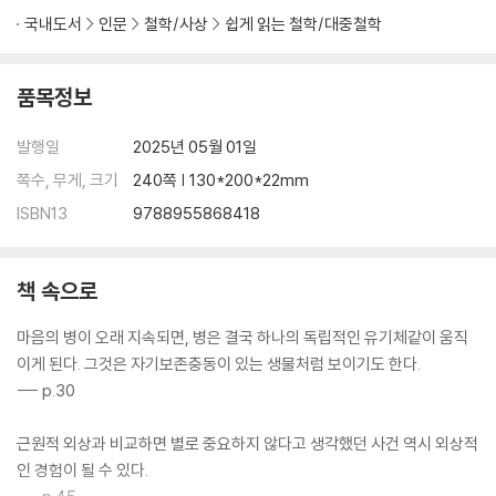
국내도서
인문
철학/사상
쉽게 읽는 철학/대중철학
품목정보
발행일
2025년 05월 01일
쪽수, 무게, 크기
240쪽 | 130*200*22mm
ISBN13
9788955868418
책 속으로
마음의 병이 오래 지속되면, 병은 결국 하나의 독립적인 유기체같이 움직
이게 된다. 그것은 자기보존충동이 있는 생물처럼 보이기도 한다.
--- p.30
근원적 외상과 비교하면 별로 중요하지 않다고 생각했던 사건 역시 외상적
인 경험이 될 수 있다.