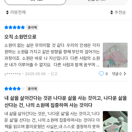
춰진 내면의 언어를 듣게 해 주며, 소원과 감정이 ‘잘못 연결된 회로’를 다
시 바로잡아 주는 도구입니다. 이 책은 그 과정을 낯설거나 어렵게 설명하
리뷰전체
추천순
지 않습니다. 오히려, 누구나 한 번쯤 느껴본 적 있는 감정들 속에서 질문을
꺼내고, 그 질문들을 따라가다 보면 독자는 어느새 자신의 목소리를 듣게
종이책
됩니다.
오직 소원만으로
“오직 소원만이 인간의 정신세계를 작동시킬 수 있다.”
소원이 없는 삶은 무의미할 것 같다. 우리의 인생은 각자
“현실과 소원 충족이라는 한 쌍의 대극에서 우리의 정신세계가 시작된
원하는 소원을 가지고 같은 방향을 향해 부단히 걸어가는
다.”
과정이죠. 소원은 바로 나 자신입니다. 다른 사람의 소원
은 내가 이루어줄 수 없지요. 다른 사람과 함께 꿈꾸며 살
우리는 자신과의 대화 속에서만 우리가 진정으로 원하는 것이 무엇인지 알
아가는 것이 진정한 소원을 이루어 가는 것입니다.소원이
y******s
2025.05.06.
신고
0
댓글
0
없는 삶은 무의미할 것 같다. 우리의 인생은 각자 원하는
게 됩니다. 사실 우리의 모든 생각과 행동은 이 소원으로부터 시작됩니다.
소원을 가지고 같은 방향을 향해 부단
현실에 부딪혀 소원이 좌절될 때, 우리는 자신을 탓하며 도피하게 됩니다.
종이책
반면에 현실에 맞서서 소원을 이뤄 나갈 때, 우리는 자신을 존중하고 사랑
내 삶을 살아간다는 것은 나다운 삶을 사는 것이고, 나다운 삶을
하게 됩니다. 우리는 결국, 우리가 무엇을 원하는 사람인지 아는 순간부터
산다는 건, 나의 소원에 집중하며 사는 것이다
달라지기 시작합니다. 이 책은 현실과 소원 사이의 균형을 지혜롭게 다룰
수 있도록 도와줍니다. 이 책은 이렇게 말합니다. 우리는 우리의 소원으로
내 삶을 살아간다는 것은, ‘나다운 삶’을 사는 것이고,‘나다
운 삶’을 산다는 건, 나의 소원에 집중하며사는 것이다 이
살아가야 한다고. 그리고 그 소원을 스스로 알아차릴 수 있을 때, 비로소 우
책을 읽으며 흥미로웠던 사실은,내 스스로 결정하지 못하
리는 우리 자신을 진짜로 돌볼 수 있다고. 이 책은 또 묻습니다. 우리는 지