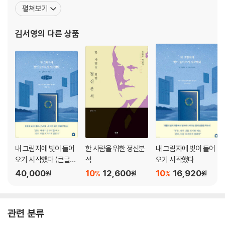
떤 의미를 지닐 수 있는지, 우리 마음을 어떻게 보듬을 수 있는지를 정
펼쳐보기
신분석학과 분석심리학적 관점에서 풀어내고 있다. 오래된 신전 속
신들이 생생히 살아나 나조차도 몰랐던 내 마음을 이해하는 열쇠가
김서영
의 다른 상품
되어줄 것이다. 지은 책으로 『영화로 읽는 정신분석
내 그림자에 빛이 들어
한 사람을 위한 정신분
내 그림자에 빛이 들어
오기 시작했다 (큰글자
석
오기 시작했다
책)
40,000
10
12,600
10
16,920
%
%
원
원
원
관련 분류