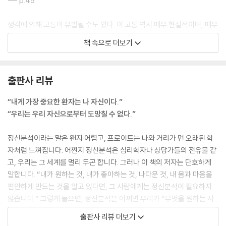
--- p.45
생각에 의해 고통이 유발될 수도 있다. 이 고통 역시 매우 현실적이며, 매우
폭력적일 수 있다.
책 속으로 더보기
--- p.57
가끔씩 우리는 망각을 원하며, 의도적으로 기억을 잃지만, 완벽한 망각은
출판사 리뷰
가능하지 않다.
--- p.65
“내게 가장 중요한 환자는 나 자신이다.”
“우리는 우리 자신으로부터 도망칠 수 없다.”
우리가 어떤 실수를 했을 때, 우리는 우리 안에서 동기를 찾기보다는 주로
부주의나 우연으로 그것을 설명하게 된다.
정신분석이라는 말은 왠지 어렵고, 프로이트는 나와 거리가 먼 오래된 학
--- p.87
자처럼 느껴집니다. 어쩐지 정신분석은 심리학자나 상담가들의 전유물 같
고, 우리는 그 세계를 멀리 두곤 합니다. 그러나 이 책의 저자는 단호하게
언어는 행동을 대체할 수 있다. 그러나 행동으로도 말로도 반응하지 못했
말합니다. “내가 원하는 것, 내가 좋아하는 것, 나다운 것, 내 몸과 마음을
으며, 심지어 약간의 흐느낌조차 허락되지 않았다면, 그 일과 관련된 미세
편안하게 만드는 것을 알고 있다면, 그 사람에게는 정신분석이 필요하지
한 세부에서조차 당시의 모든 감정을 다시 느끼게 된다.
않습니다.” 그렇게 들으면, 정신분석은 어쩌면 우리가 “무엇을 원하는 사
--- p.108
람인지”를 알기 위한 여정일지도 모릅니다. 그리고 그 느낌은 틀리지 않습
출판사 리뷰 더보기
니다. 프로이트는 무엇보다도 “내게 가장 중요한 환자는 나 자신”이라고