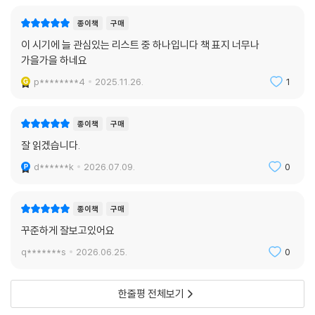
해야 하는가. 「문제없는, 하루」는 대재난의 시대를 ‘문제없는, 하루’로 인식
종이책
구매
하는 우리의 무감각을 비판적으로 환기하는 동시에 ‘문제 없는 하루’를 꿈
꾸는 미래형 소설이다._소영현(문학평론가)
이 시기에 늘 관심있는 리스트 중 하나입니다 책 표지 너무나
가을가을 하네요
“너는 악惡을 얼마나 생각해?
p********4
2025.11.26.
1
글쎄.
요즘 나는 악을 많이 생각해.
종이책
구매
어떤 악.
잘 읽겠습니다.
그냥 악, 평범하게 있는 악.
영인은 손에 쥔 사과를 내려다보았다. 베어먹은 자리가 벌써 갈변해 있었
d******k
2026.07.09.
0
다.
네가 말한 악한 사람들, 그 사람들이 저지르는 악 같은 것도 자주 생각해.
종이책
구매
그런데 그걸 계속 생각하니까, 어렵더라.”
꾸준하게 잘보고있어요
□ 2005년 경향신문 신춘문예에 「마더」가 당선되어 등단. 한국일보문학
q*******s
2026.06.25.
0
상, 신동엽문학상, 이효석문학상, 대산문학상, 김유정문학상, 오늘의 젊은
예술가상, 5·18문학상, 만해문학상, 김만중문학상, 2012년, 2013년 젊은
한줄평 전체보기
작가상, 2014년 젊은작가상 대상 등 수상.