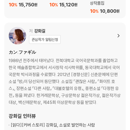
상작품집
10
15,750
10
15,120
%
%
원
원
군인까지 두 사람의 밤에 합류하면서 김춘영은 크게 흔들리기 시작한다.
10
10,800
%
원
소설은 탄광촌의 광부도 그 가족도 아닌 술집 주인 김춘영에 주목한다. 이
러한 인물 설정은 부부(그리고 독자)가 기대하는 바를 꺾고 “증언자를 우
저
강화길
상화, 신비화하는 태도를”(최윤 리뷰) 깨부순다. 최은미는 “역사적 사건의
관심작가 알림신청
현장감을 생생하게 살려내기를 거부하고, 정황이 짐작되지만 그 어느 것도
선명히 확정할 수 없는 상태”(심사 경위 및 심사평)로 소설을 이끌어간다.
カン.ファギル
김춘영이 그간 감춰온 공포가 소변으로 박정윤의 무릎을 적시고, 그 혼란
1986년 전주에서 태어났다. 전북대학교 국어국문학과를 졸업하고
스러운 밤을 보낸 뒤 박정윤 혼자 걸어나와 텐트 안에 있는 이를 발견하는
한국 예술종합학교에서 서사창작 석사학위를, 동국대학교에서 국어
순간, 마침내 화운령은 박정윤의 “내 현장”이자 최은미의 ‘소설’로 자리하
국문학 박사과정을 수료했다. 2012년 [경향신문] 신춘문예에 단편
게 된다.
소설 「방」이 당선되어 등단했다. 소설집 『괜찮은 사람』 『화이트 호
스』, 장편소설 『다른 사람』 『대불호텔의 유령』, 중편소설 『다정한 유
“착취와 피해가 교차하는 기묘한 자리에서 김춘영은 고요하고 으스스한
전』 등을 펴냈다. 한겨레문학상, 구상문학상 젊은작가상, 젊은작가상
슬픔을 견뎌내고 있으며, 그것은 오줌이라는 비루한 물질성을 통해서만 잠
대상, 백신애문학상, 제45회 이상문학상 등을 받았다.
시 촉각으로 닿는다. 이는 기존의 어떤 작품이나 연구의 문제의식이나 밀
도에서 몇 걸음 더 나아가 있는 것이기도 했다. 안정된 호흡으로 문장을 쌓
강화길
인터뷰
아올려 한 생존자의 안식 없는 생의 헐떡임을 생생하게 살려내고, 욕망과
윤리가 뒤엉킨 지점으로 독자를 던져놓는 힘은 오직 최은미만이 보여줄 수
[읽다]
[커버 스토리] 강화길, 소설로 발언하는 사람