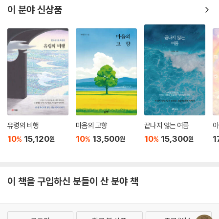
이 분야 신상품
유령의 비행
마음의 고향
끝나지 않는 여름
아
10
15,120
10
13,500
10
15,300
1
%
%
%
원
원
원
이 책을 구입하신 분들이 산 분야 책