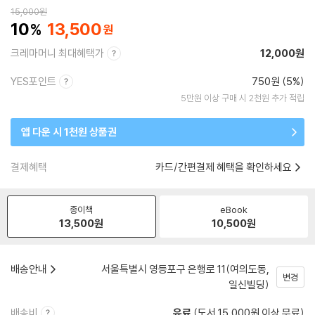
15,000
원
10
13,500
크레마머니 최대혜택가
12,000원
YES포인트
750원 (5%)
5만원 이상 구매 시 2천원 추가 적립
앱 다운 시 1천원 상품권
결제혜택
카드/간편결제 혜택을 확인하세요
종이책
eBook
13,500
원
10,500
원
배송안내
서울특별시 영등포구 은행로 11(여의도동,
변경
일신빌딩)
배송비
유료
(도서 15,000원 이상 무료)