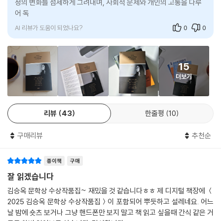
정의 변화를 섬세하게 그려내며, 사회적 문제와 개인의 고통을 다루
브가 겹쳐지며 반복되는 구절, 그곳에서 피어나는 섬세하고 예민한 감정들
어 독자에게 깊은 성찰을 유도한다. 각 작품은 독특한 시각과 감성
“유자는 사기꾼 최와 연애를 했던 게 아니었다. 그러나 곧이어 정말 아니었
이 한데 뒤섞여 독자를 단숨에 사로잡는다. 그리하여 “약간의 불안과 설렘
을까 하는 생각이 들었고, 그게 아니라면 뭐였는가 하는 생각이 들었고, 그
AI 리뷰가 도움이 되었나요?
0
0
을 감각하며 낯선 세계의 윤곽을 더듬어보는 사건”(김미정 리뷰)으로 소
러면 죽을 만큼 창피한 마음이 들었다. 온몸이 뜨거운 프라이팬에 볶이는
설을 받아들이는 새롭고 신비한 체험에 초대된다.
듯 펄펄 뛰게 화가 나던 마음이 부끄러움과 괴로움으로 자글자글 끓었다.
그런데 부끄러운 것보다 더 부끄러운 것은 어떤 말로 표현할 수 있을까. 부
15
「돌아오는 밤」은 2024년 겨울 우리에게 가장 문제적이었던 12.3 계엄 사
끄러운 것보다 더 부끄러운 것은 없어서 자꾸 설명을 하려고 들게 되는 건
더보기
태를 전면에 내세운다. 계엄 당일 밤부터 다음날 새벽까지 아무도 없는 거
가.”
리에 갇혀 정신적, 물리적 폭력을 당하는 화자는 그날 밤 공포에 그대로 노
출되었던 시민들을 떠올리게 한다. 도움을 청할 곳도 없이 방전된 핸드폰
□ 1983년 조선일보 신춘문예에 단편소설 「상실의 계절」이 당선되어 등
리뷰
43
한줄평
10
과 덩그러니 남은 화자는 소설의 도입부터 짙게 맴도는 죽음의 영향 아래
단. 한국일보문학상, 현대문학상, 이상문학상, 이수문학상, 대산문학상, 동
놓여 있다. 허나 상황에서 계속 소외되어 있던 화자를 다시 “주체로 귀
인문학상, 황순원문학상, 오영수문학상 등 수상.
구매리뷰
추천순
환”(김화영 리뷰)시키고 삶을 추구하게 하는 방식으로 미래를 기대하게
한다. 이는 필시 같은 밤을 겪은 이들에게 전하는 최진영의 위로이기도 할
김혜진 「빈티지 엽서」
것이다.
종이책
구매
잘 읽겠습니다
소설은 친절과 선의 나누기의 어려움으로 시작해 익숙한 일상 지키기의 어
「문제없는, 하루」 역시 이스라엘의 팔레스타인 집단 학살을 중심으로 가장
김승옥 문학상 수상작품집~ 재밌을 것 같습니다ㅎㅎ 제 디지털 책장에 ＜
려움으로 이어지며 한 겹 더 나아간다. 단순한 엽서 읽기에서 마음 들여다
최신의 사회문제를 소설 곳곳에 배치해두었다. 학살 등은 나와 상관없는
2025 김승옥 문학상 수상작품집＞이 포함되어 뿌듯하고 설레네요. 어느
보기로. 빈티지 엽서를 읽는 ‘그녀’는 어느새 희미해졌거나 놓쳐버렸을지
이야기쯤으로 치부해버리고 평범한 일상을 유지하려는 화자는 기후 문제
날 밤에 숏츠 보거나 그냥 핸드폰만 보지 말고 책 읽고 싶을때 간식 같은 거
모를 꿈을 간직한 ‘나’의 이야기로 되돌아와 이제 여기 놓여 있다. 소설에서