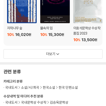
자작나무 숲
물속의 입
이효석문학상 수상작
품집 2023
10
16,020
10
15,300
%
%
원
원
10
13,500
%
원
더보기
관련 분류
카테고리 분류
국내도서
소설/시/희곡
한국소설
한국 단편소설
수상내역 및 미디어 추천 분류
국내도서
국내문학상 수상작
김승옥문학상