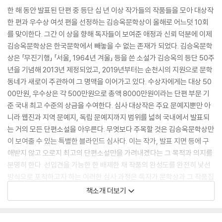
한 해 동안 발표된 단편 중 등단 십 년 이상 작가들의 작품들을 모아 대상작
한 편과 우수상 여섯 편을 선정하는 김승옥문학상이 올해로 어느덧 10회
를 맞이한다. 그간 이 상을 향해 독자들이 보여준 애정과 신뢰 덕분에 이제
김승옥문학상은 한국문학에서 빼놓을 수 없는 존재가 되었다. 김승옥문학
상은 「무진기행」 「서울, 1964년 겨울」 등을 쓴 소설가 김승옥의 등단 50주
년을 기념해 2013년 제정되었고, 2019년부터는 순천시의 지원으로 문학
동네가 새로이 주관하여 그 명맥을 이어가고 있다. 수상자에게는 대상 50
00만원, 우수상은 각 500만원으로 총액 8000만원이라는 단편 부문 기
준 국내 최고 수준의 상금을 수여한다. 심사 대상작은 주요 문예지뿐만 아
니라 웹진과 지역 문예지, 독립 문예지까지 범위를 넓혀 국내에서 발표되
는 거의 모든 단편소설을 아우른다. 무엇보다 주목할 것은 김승옥문학상만
이 보여줄 수 있는 특별한 블라인드 심사다. 이는 작가, 발표 지면 등에 구
애받지 않고 오로지 최고의 단편소설만을 가려내겠다는 그 목적과 의지를
분명히 한다. 선입견을 가능한 한 배제한 채 작품의 완성도를 완전히 낯선
방식으로 포착하고자 하는 이러한 심사 과정은 독자가 문학상과 그 작품집
에 기대하는 바를 넉넉히 만족시킨다. 우리가 수상작품집을 찾는 이유는
책소개 더보기
무엇인가. 권위나 명성 등에 기대지 않고 온전히 작품 자체에 집중하여 엄
선된 작품을 읽기 위함이라고 생각해볼 수 있겠다. 그렇게 묶인 작품들로