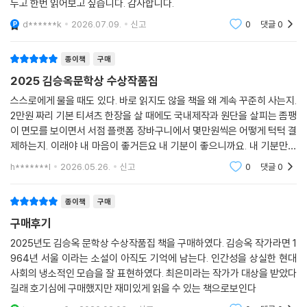
로 업무에 영향이 생기면서 이 세상의 폭력성이 이미 곳곳에 뿌리내리고
두고 한번 읽어보고 싶습니다. 감사합니다.
작가가 집중한 힘, 문장을 고른 세심함과 함께 또다른 해석을 기다리며._
있으며 모두 연관되어 있음을 깨닫기 시작한다. 자칫 전 지구적 문제를 한
d******k
2026.07.09.
신고
0
댓글
0
조경란(소설가)
낱 개인의 노력만으로는 바꿀 수 없다는 무력감으로 빠지기 쉬우나 소설은
긍정도 부정도 아닌 곳으로 방향을 돌린다. “부정적인 것과 함께 살아가겠
“어디서 난 거야? 읽을 수도 없는 이런 걸 뭐하러 가지고 있어. 서랍도 복잡
종이책
구매
다는 선언만으로도 다른 곳을 향해 나가기 시작한 것은 아니냐고 조심스럽
한데.
2025 김승옥문학상 수상작품집
게 말하”(소영현 리뷰)는 황정은식 희망은 이 작품을 시대에 반드시 필요
그가 말했고 그녀가 답했다.
한 소설로 자리하게 한다.
스스로에게 물을 때도 있다. 바로 읽지도 않을 책을 왜 계속 꾸준히 사는지.
왜 못 읽어? 얼마든지 읽지. 읽어줘?
2만원 짜리 기본 티셔츠 한장을 살 때에도 국내제작과 원단을 살피는 좀팽
그러곤 엽서를 내려다보며 문장을 읽었다. 아니, 읽는 척했다.
이 면모를 보이면서 서점 플랫폼 장바구니에서 몇만원씩은 어떻게 턱턱 결
우리가 지금과 같은 삶을 살게 된 건 사소한 용기가 부족했기 때문이에요.
제하는지. 이래야 내 마음이 좋거든요 내 기분이 좋으니까요. 내 기분만큼
그걸 알아야 해요.”
중요한 건 없으니까.그래서 익숙한 이름들이 눈에 띄면 더 기분이 좋다. 어
h*******l
2026.05.26.
신고
0
댓글
0
이 작가
□ 2012년 동아일보 신춘문예에 단편소설 「치킨 런」이 당선되어 등단. 중
종이책
구매
앙장편문학상, 신동엽문학상, 이호철통일로문학상 특별상, 대산문학상,
구매후기
김유정문학상, 2021년, 2022 젊은작가상 등 수상.
2025년도 김승옥 문학상 수상작품집 책을 구매하였다. 김승옥 작가라면 1
배수아 「눈먼 탐정」
964년 서울 이라는 소설이 아직도 기억에 남는다. 인간성을 상실한 현대
사회의 냉소적인 모습을 잘 표현하였다. 최은미라는 작가가 대상을 받았다
길래 호기심에 구매했지만 재미있게 읽을 수 있는 책으로보인다
한 명의 독자로서 이 모든 얽힘이 단번에 이해될 것 같았던 그 반짝이는 순
간에 기대어 다시 말해본다면, 이것은 필시 만남과 헤어짐에 대한 소설이