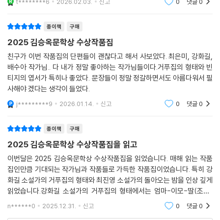
t********6
2026.02.03.
신고
0
댓글
0
다. 길에서 만나고 동행하고 헤어지고 편지를 쓰고 다시 만나는 것에 대한
이야기. 함께 헤매면서 저절로 만들어지는 길에 대한 이야기._김미정(문
종이책
구매
학평론가)
2025 김승옥문학상 수상작품집
친구가 이번 작품집의 단편들이 괜찮다고 해서 사보았다. 최은미, 강화길,
“또한 불행한 사건이나 죽음은 반드시 살인사건이 아니라도 일어나며, 신
배수아 작가님.. 다 내가 정말 좋아하는 작가님들이다.거푸집의 형태와 빈
기하게도 악의나 부주의와는 무관해 보이는 원인으로 인해 발생한다는 느
티지의 엽서가 특히나 좋았다. 문장들이 정말 정갈하면서도 아름다워서 필
낌을 그는 받았다고 했다. 즉 갑작스러운 혹은 갑작스러워 보이는 불행은,
사해야 겠다는 생각이 들었다.
다른 종류의 불행도 예외는 아니겠지만, 사실상 매일매일 우리 곁에서 벌
j*********9
2026.01.14.
신고
0
댓글
0
어지고 있는 일상이라는 것이다. 우리는 흰 두부처럼 잘린 그것을 임의로
한 조각씩 나누어 가질 뿐이다. 그것을 삶이라고 부른다.”
종이책
구매
□ 1993년 『소설과사상』에 단편소설 「천구백팔십팔년의 어두운 방」을 발
2025 김승옥문학상 수상작품집을 읽고
표하며 등단. 한국일보문학상, 동서문학상, 오늘의작가상, 김유정문학상
이번달은 2025 김승옥문학상 수상작품집을 읽었습니다. 매해 읽는 작품
등 수상.
집인만큼 기대되는 작가님과 작품들로 가득한 작품집이었습니다. 특히 강
화길 소설가의 거푸집의 형태와 최진영 소설가의 돌아오는 밤을 인상 깊게
최진영 「돌아오는 밤」
읽었습니다.강화길 소설가의 거푸집의 형태에서는 엄마-이모-딸(조카)
에 걸친 가족이라는 관계와 그 사이에서 여성 - 가족 간의 연대 나아가서는
n******0
2025.12.31.
신고
0
댓글
0
새로운 인류는 이제 자신이 이해하지 못하는 세계를 “계속 사용”할 것이
모난 감정들에 대해