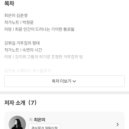
한국문학의 현재를 짚어보려는 목적 역시 당연하다. “어느 때보다 타협 없
목차
는 심사”(심사 경위 및 심사평)였다는 말에서 느껴지듯 치열하고 공정한
과정 끝에 우리에게 도착한 일곱 편의 작품은 현재 한국문학의 동향을 선
최은미 김춘영
명히 보여주고 한국 문단이 나아갈 미래를 긍정하게 한다. 2025년 가장 탁
작가노트 | 박정윤
월하며 가장 문학적인 단편소설이 바로 여기, 『2025 김승옥문학상 수상
리뷰 | 최윤 인간이 드러나는 기이한 통로들
작품집』에서 빛나고 있다.
강화길 거푸집의 형태
올해 김승옥문학상은 2024년 7월부터 2025년 6월까지 주요 문예지와
작가노트 | 숙면의 시간
웹진 등 총 24개 문예지에서 104명의 작가가 발표한 소설 총 131편을 심
리뷰 | 강지희 고통과 허기로 조형한 거푸집의 빛
사 대상으로 삼았다. 철저한 블라인드 심사와 치열한 토론을 거친 끝에 최
은미, 강화길, 김인숙, 김혜진, 배수아, 최진영, 황정은이 수상자 명단에 올
김인숙 스페이스 섹스올로지
랐으며 최은미가 영예의 대상을 받았다. 이번으로 김승옥문학상에 네번째
작가노트 | 공간과 우주
목차 더보기
이름을 올리는 최은미는 대상을 거머쥐며 저력을 증명했다. 최진영, 황정
리뷰 | 구효서 망측罔測―헤아릴 수 없음
은은 김승옥문학상에 다시 얼굴을 비치며 그 입지를 확고히 하고, 새롭게
이름을 올린 강화길, 김인숙, 김혜진, 배수아는 독자들에게 고유한 스타일
김혜진 빈티지 엽서
저자 소개
7
을 뚜렷이 각인시켰다.
작가노트 | 삶을 탐구하는 작업
리뷰 | 조경란 해석과 설명
‘봄에는 젊은작가상, 가을에는 김승옥’이라는 독자들의 환대에 부응하듯
저
최은미
올해 역시 화려한 수상자 라인업으로 찾아왔다. 이번 작품집은 지금-여기
배수아 눈먼 탐정
관심작가 알림신청