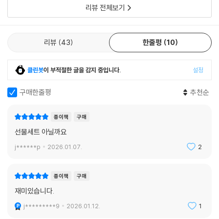
다. 이 “사용”과 진정한 주체의 회복은 과연 병행될 수 있는 것일까? “죽음
리뷰 전체보기
은 삶을 의미 있게 만드는 요소가 아니야”라며 『이방인』의 부조리 감수성
을 정면으로 부정하는, 그러나 자신의 ‘은빛’이 오로라의 색과 형상, 죽은
친구의 ‘향기’로 인하여 진정한 삶이 될 것을 “추구”하는 화자, 그리고 주체
리뷰
43
한줄평
10
로 귀환한 우리가 이 소설을 통해 가장 먼저 마주하게 되는 질문은 바로 이
것일지도 모른다._김화영(불문학자·문학평론가)
클린봇
이 부적절한 글을 감지 중입니다.
설정
“죽음은 삶을 의미 있게 만드는 요소가 아니야.
구매한줄평
추천순
삶은 그 자체로 완전해.
죽음 또한 마찬가지겠지.
종이책
구매
그러니까 사랑하는 조은빛, 의미를 찾지 말고 일단 시작해. 다시 시작해. 다
선물세트 아닐까요
시 시작해. 다시 시작해. 그리고 다시 시작해.”
j******p
2026.01.07.
2
□ 2006년 『실천문학』 신인상에 단편소설 「팽이」가 당선되어 등단. 한겨
레문학상, 신동엽문학상, 백신애문학상, 만해문학상, 이상문학상 등 수상.
종이책
구매
재미있습니다.
황정은 「문제없는, 하루」
j*********9
2026.01.12.
1
인간에게든 비인간에게든 안전한 곳은 없다. 무엇을 할 수 있는가. 무엇을