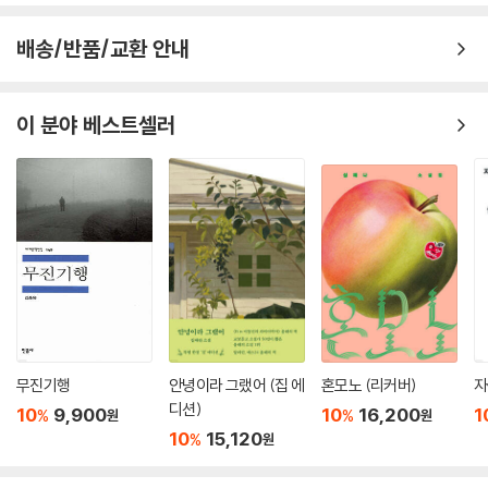
--- 본문 중에서
배송/반품/교환 안내
이 분야 베스트셀러
무진기행
안녕이라 그랬어 (집 에
혼모노 (리커버)
자
디션)
10
9,900
10
16,200
1
%
%
원
원
10
15,120
%
원