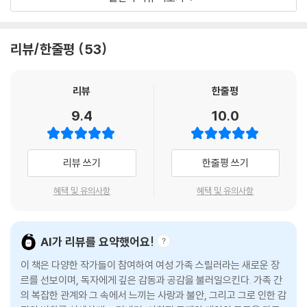
「스페이스 섹스올로지」는 그간 한국 소설에서 드물었던, 다소 뻔뻔하고 사
“나는 이해할 수 없었다. 넌 도대체 누구니? 스무 살? 서른? 너 그 티셔츠
랑에 쉽게 빠지는 엄마가 등장한다. 사기를 당하고 딸의 집에 얹혀살며 미
리뷰/한줄평
53
가 뭔지 알아? 익스트림이 누군지는 아니? 얘, 너 말이야. 이모가 어떤 사
안함을 느끼면서도 동시에 그 집에서 벗어나고 싶어하는 이 엄마는 소설
람이었는지는 알아? 무엇을 사랑했고, 무엇을 증오했고, 또 무엇을 잊지
내내 망측함과 삶의 무서움을 이야기한다. 모녀 서사에서 시작해 “인생의
못했는지, 어떤 미련을 갖고 살았는지 그걸 다 알아? 알면서도 이러는 거
무서움을 견디며 살아가는”(심사평) 일로 이어지는 이 유려한 흐름을 김
리뷰
한줄평
야?”
인숙은 능숙하고 감각적으로 풀어낸다.
9.4
10.0
□ 2012년 경향신문 신춘문예에 단편소설 「방」이 당선되어 등단. 한겨레
「빈티지 엽서」는 이 사회에서 ‘선의’와 ‘친절’이 가능한지 물으며 시작한다.
문학상, 구상문학상 젊은작가상, 백신애문학상, 2017년 젊은작가상, 202
헬스장에서 만난 두 인물이 헬스 트레이닝과 엽서 읽기라는 행위로 친절을
리뷰 쓰기
한줄평 쓰기
0년 젊은작가상 대상 등 수상.
주고받지만 그 사이로 추측과 오해가 난입하며 관계를 그만두기로 한다.
소설이 진행되는 동안 엽서 읽기는 단순히 문자를 해석하는 것이 아닌 미
혜택 및 유의사항
혜택 및 유의사항
김인숙 「스페이스 섹스올로지」
처 깨닫지 못했던 자신의 마음을 들여다보는 행위로 뻗어나간다. 김혜진은
“이상으로 되돌아가고 싶은 마음과 일상을 지키고 싶은 마음”(조경란 리
망측함과 무서움을 모른다면 외려 더 망측하고 슬프지 않을까. 「스페이스
뷰) 사이를 고요히 오가며 묵직한 여운을 남기고 우리에게 ‘용기’란 무엇인
AI가 리뷰를 요약했어요!
섹스올로지」를 망측함의 숭고das Erhabene한 재발견으로 보고 싶은 이
지 되묻게 한다.
유가 여기에 있다. 세부적으로 낱낱이 분절되어 각축을 벌이는 날 선 가치
이 책은 다양한 작가들이 참여하여 여성 가족 스릴러라는 새로운 장
들의 피곤을 “생생하기 짝이 없는 삶의 덩어리”로 뭉텅 뭉개버리는 「스페
르를 선보이며, 독자에게 깊은 감동과 공감을 불러일으킨다. 가족 간
「눈먼 탐정」은 가히 독보적인 색을 띤다. 배수아는 이번에도 고유한 특색을
의 복잡한 관계와 그 속에서 느끼는 사랑과 불안, 그리고 그로 인한 감
이스 섹스올로지」._구효서(소설가)
내세우며 그만의 강렬한 소설세계로 잡아끈다. 소설은 유사한 장면과 모티