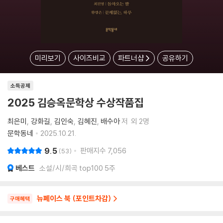
미리보기
사이즈비교
파트너샵
공유하기
소득공제
2025 김승옥문학상 수상작품집
최은미
강화길
김인숙
김혜진
배수아
저
외 2명
문학동네
2025.10.21.
9.5
판매지수
7,056
53
베스트
소설/시/희곡 top100 5주
뉴페이스 북 (포인트차감)
구매혜택