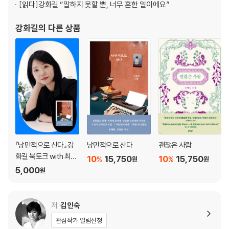
있는 악력이었다. 그래서 이번 김승옥문학상 대상은 이 작품에 주어질 수
[읽다]
강화길 “말하지 못할 뿐, 너무 흔한 일이에요”
밖에 없었다.”_심사 경위 및 심사평
강화길
의 다른 상품
『낭만적으로 산다』 강
낭만적으로 산다
괜찮은 사람
화길 북토크 with 최지
10
15,750
10
15,750
%
%
원
원
은 (사회)
5,000
원
저
김인숙
관심작가 알림신청