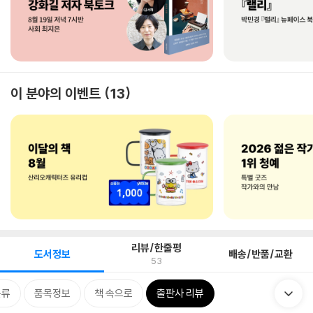
이 분야의 이벤트
13
리뷰/한줄평
도서정보
배송/반품/교환
53
분류
품목정보
책 속으로
출판사 리뷰