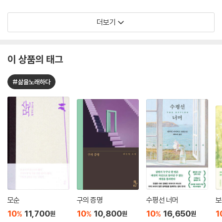
더보기
이 상품의 태그
#삶을노래하다
모순
구의 증명
수평선 너머
보
10
11,700
10
10,800
10
16,650
1
%
%
%
원
원
원