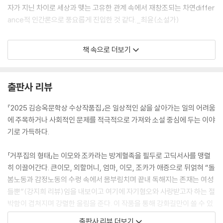
자가 지닌 차이로 세상과 맺는 고유한 관계 속에서 재창조되는 차연differ
ance적 인간론으로 풍요롭게 진입한 것 같다._최윤(소설가)
“무슨 말을 했을 법도 한데, 아무 말도 하지 않는 잠깐의 시간이 있었고, 그
책 속으로 더보기
때 김춘영이 나를 보았다. 나를 보는 김춘영을 본 그때에 나는 내가 김춘영
의 집에서 내려가고 나서도 그 짧은 시간의 여파 속에 있게 되리란 걸 알았
다. 알았지만, 몇 초 동안 내가 부지불식간에 내보이고 만 것을 당장 수습할
출판사 리뷰
길이 없었다.”
『2025 김승옥문학상 수상작품집』은 일상적인 삶을 살아가는 일의 어려움
□ 2008년 『현대문학』 신인추천에 단편소설 「울고 간다」가 당선되어 등
에 주목하거나 사회적인 문제를 적극적으로 가져와 소설 중심에 두는 이야
단. 대산문학상, 현대문학상, 한국일보문학상, 현대불교문학상, 허균문학
기로 가득하다.
작가상, 유심상, 2014년, 2015년, 2017년 젊은작가상 등 수상.
「거푸집의 형태」는 이모와 조카라는 방계혈족을 필두로 고딕서사를 맹렬
강화길 「거푸집의 형태」
히 이끌어간다. 큰이모, 외할머니, 엄마, 이모, 조카가 애증으로 뒤얽혀 “돌
봄노동과 감정노동의 수렁 속에서 몸부림치며 끝내 독해지는 존재는 여성
소진되고 고립된 자들의 자기혐오와 구별되지 않는 사랑. 동경하는 만큼
들뿐”(강지희 리뷰)임을 내보이고 여기에 자기혐오와 사랑받고자 하는 절
사랑하고, 사랑하는 만큼 증오하며 파열하는 사랑. 강화길의 「거푸집의 형
박함이 겹쳐지며 강렬한 울림을 준다. 이 작품을 통해 강화길만이 쓸 수 있
태」는 이 사랑을 끌어안으며 우리 소설이 한 번도 가닿은 적 없는 정동의 미
는 소설은 무엇인지 당당히 보인다.
출판사 리뷰 더보기
답지에 들어선다. 끔찍한 두려움과 희열에 떨면서._강지희(문학평론가)