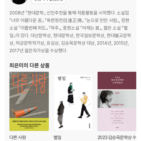
에 놓인 우리의 삶을 관통하는 이야기로 가득하다. 챗지피티, 12·3 계엄 사
작가노트 | 엠마오로 가는 길
태, 이스라엘의 팔레스타인 집단 학살, 정선 사북항쟁 등 작금의 문제를 적
리뷰 | 김미정 홀연 반짝이는 순간, 에 대한 메모
2008년 『현대문학』 신인추천을 통해 작품활동을 시작했다. 소설집
극적으로 담아낸 단편들은 우리가 무심코 스쳐지나갔을 사회문제를 적극
『너무 아름다운 꿈』 『목련정전目連正傳』 『눈으로 만든 사람』, 장편
적으로 드러내며 문학의 역할을 묻게 한다. 이번 수상작품집에서 또하나
최진영 돌아오는 밤
소설 『아홉번째 파도』 『마주』, 중편소설 『어제는 봄』, 짧은 소설 『별
특기할 만한 것은 바로 디자인이다. 기존의 틀은 그대로 가져가되, 기존 김
작가노트 | 그리고 다시 시작해
일』이 있다. 대산문학상, 현대문학상, 한국일보문학상, 현대불교문학
승옥문학상 수상작품집에서 보기 어려웠던 검은색과 금색을 사용해 제10
리뷰 | 김화영 주어主語의 귀환을 위한 모험
상, 허균문학작가상, 유심상, 김승옥문학상 대상, 2014년, 2015년,
회를 기념한다. 이는 ‘제10회’에 대한 축하 인사이자 동시에 역대 수상 작가
2017년 젊은작가상을 수상했다.
들에게 바치는 트로피이며 무엇보다 그간 한국문학을 든든히 지킨 독자에
황정은 문제없는, 하루
게 전하는 감사이기도 하다.
작가노트 | 후기後記
최은미
의 다른 상품
리뷰 | 소영현 부정적인 것과 함께 살아가기
대상 수상작인 「김춘영」은 1980년 정선 사북에서 광부들의 노동쟁의로 촉
발된 사북항쟁을 모티브로 한다. ‘지역과 여성의 기억’ 아카이브 연구팀에
속한 ‘박정윤’은 탄광촌 여성을 주체로 내세워 생애사 작업을 진행하기 위
해 ‘김춘영’의 집을 정기적으로 방문한다. 4월의 어느 날, 그는 면담의 마지
막 회차를 위해 김춘영이 사는 화운령의 집으로 향하던 중 폭설을 맞는다.
끝을 모르고 쌓여가는 눈에 결국 박정윤은 김춘영의 집에서 하룻밤 머물게
되고, 그는 이 밤이 어쩌면 “누구에게도 하지 못한 이야기”를 마침내 자신
이 얻어낼 수 있을 거라는 기대감에 부푼다. 그러나 예상치 못한 폭설로 인
다른 사랑
별일
2023 김승옥문학상 수
해 여행중인 부부 그리고 대민 지원을 나왔다가 오히려 눈에 갇힌 두 명의