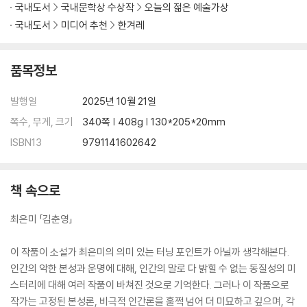
국내도서
국내문학상 수상작
오늘의 젊은 예술가상
국내도서
미디어 추천
한겨레
품목정보
발행일
2025년 10월 21일
쪽수, 무게, 크기
340쪽 | 408g | 130*205*20mm
ISBN13
9791141602642
책 속으로
최은미 「김춘영」
이 작품이 소설가 최은미의 의미 있는 터닝 포인트가 아닐까 생각해본다.
인간의 악한 본성과 운명에 대해, 인간의 말로 다 밝힐 수 없는 동질성의 미
스터리에 대해 여러 작품이 바쳐진 것으로 기억한다. 그러나 이 작품으로
작가는 고정된 본성론, 비극적 인간론을 훌쩍 넘어 더 미묘하고 깊으며, 각