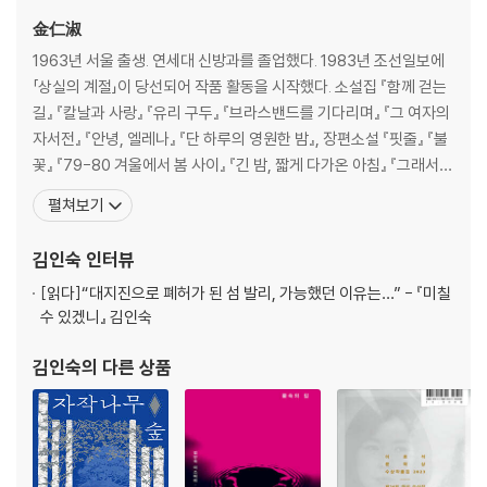
金仁淑
1963년 서울 출생. 연세대 신방과를 졸업했다. 1983년 조선일보에
「상실의 계절」이 당선되어 작품 활동을 시작했다. 소설집 『함께 걷는
길』 『칼날과 사랑』 『유리 구두』 『브라스밴드를 기다리며』 『그 여자의
자서전』 『안녕, 엘레나』 『단 하루의 영원한 밤』, 장편소설 『핏줄』 『불
꽃』 『79-80 겨울에서 봄 사이』 『긴 밤, 짧게 다가온 아침』 『그래서
너를 안는다』 『시드니 그 푸른 바다에 서다』 『먼 길』 『그늘, 깊은 곳』
펼쳐보기
『꽃의 기억』 『우연』 『봉지』 『소현』 『미칠 수 있겠니』 『모든 빛깔들의
밤』 『벚꽃의 우주』 등이 있다. 한국일보문학상, 현대문학상, 이
김인숙
인터뷰
[읽다]
“대지진으로 폐허가 된 섬 발리, 가능했던 이유는…” - 『미칠
수 있겠니』 김인숙
김인숙
의 다른 상품