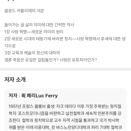
클로드 카플리에의 서문
들어가는 글 삶의 의미에 대한 간략한 역사
1장 사랑 혁명―새로운 의미의 원리
2장 새로운 시대의 태동기에 바라본 정치―사랑 혁명에서 후세에 대한 생
각으로
3장 교육과 예술의 정신에 대하여
결론 죽음은 유일한 걸림돌인가? 사랑은 유토피아인가?
저자 소개
저자 : 뤽 페리Luc Ferry
1951년 프랑스 콜롱브 출생. 자크 데리다 이후 가장 주목받는 정치철
학자. 포스트모더니즘을 비판하고 실천철학과 세속적 인본주의를 강
조한다. 철학과 정치학으로 교수 자격 시험을 통과하고 국가 박사학
위를 받은 이래 리옹대학, 캉 바스노르망디대학과 파리 7대학 철학과