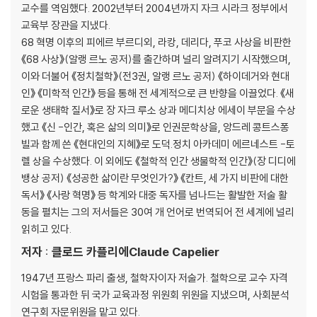
교수를 역임했다. 2002년부터 2004년까지 자크 시라크 정부에서
교육부 장관을 지냈다.
68 혁명 이후의 피에르 부르디외, 라캉, 데리다, 푸코 사상을 비판한
《68 사상》(알랭 르노 공저)를 출간하며 널리 알려지기 시작했으며,
이와 더불어 《정치철학》(전3권, 알랭 르노 공저) 《하이데거와 현대
인》 《미학적 인간》 등을 통해 전 세계적으로 큰 반향을 이끌었다. 《새
로운 생태학 질서》로 장 자크 루소 상과 메디치상 에세이 부문을 수상
했고 《신 -인간, 혹은 삶의 의미》로 인권문학상을, 앙드레 콩트스퐁
빌과 함께 쓴 《현대인의 지혜》로 도덕.정치 아카데미 에르네스트 -토
렐 상을 수상했다. 이 외에도 《철학적 인간 생물학적 인간》(장 디디에
뱅상 공저) 《성공한 삶이란 무엇인가?》 《칸트, 세 가지 비판에 대한
독서》 《사랑 혁명》 등 학계와 대중 독자를 넘나드는 활발한 저술 활
동을 펼치는 그의 저서들은 30여 개 언어로 번역되어 전 세계에 널리
읽히고 있다.
저자 : 클로드 카플리에Claude Capelier
1947년 프랑스 파리 출생, 철학자이자 저술가. 철학으로 교수 자격
시험을 통과한 뒤 국가 교육과정 위원회 위원을 지냈으며, 사회분석
연구회 자문위원을 맡고 있다.