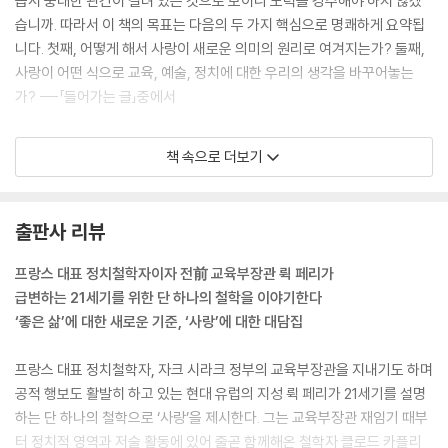
몹시 중대한 관건이 걸려 있는 것으로 보이니 노력을 경주해야 하지 않겠
습니까. 따라서 이 책의 목표는 다음의 두 가지 핵심으로 명쾌하게 요약됩
니다. 첫째, 어떻게 해서 사랑이 새로운 의미의 원리로 여겨지는가? 둘째,
사랑이 어떤 식으로 교육, 예술, 정치에 대한 우리의 생각을 바꾸어놓는
가? ---「들어가는 글」중에서
“인도주의의 기본 공식은 결국 ‘남이 나에게 하지 않았으면 하는 일은 나도
책 속으로 더보기
남에게 하지 말라’라는 정통적인 지침을 ‘남이 나에게 하지 않았으면 하는
일을 남이 당하게 내버려두지 말라’로 변형한 거죠.” ‘남이 당하게 내버려
두지 말라’, 이는 곧 무관심과의 투쟁이요, 실제로 사랑 혁명, 즉 현대적인
출판사 리뷰
가족 형태의 부상과 직결된 오늘날의 인도주의의 특징입니다. 비록 잠시
잠깐일지라도 우리가 타자에게 느끼지 않을 수 없는 공감, 모르는 사람인
프랑스 대표 정치철학자이자 전前 교육부장관 뤽 페리가
데도 그 사람의 팔자에 완전히 무관심할 수만은 없는 이 감정, 우리와 생활
급변하는 21세기를 위한 단 하나의 철학을 이야기한다
방식이 아주 다른 사람일지라도 그 사람의 기막힌 비극에 아무렇지 않을
‘좋은 삶’에 대한 새로운 기준, ‘사랑’에 대한 대담집
수는 없다는 생각은 우리의 사적 영역에서 그 어느 때보다 만개한 감정의
직접적 결과예요.
프랑스 대표 정치철학자, 자크 시라크 정부의 교육부장관을 지내기도 하며
---「1장 사랑 혁명」중에서
공적 행보도 활발히 하고 있는 현대 유럽의 지성 뤽 페리가 21세기를 설명
하는 단 하나의 철학으로 ‘사랑’을 제시한다. 그는 교육부장관 재임기 때부
터 정치적 영역과 저술 활동에 있어 줄곧 함께해온 철학자 클로드 카플리