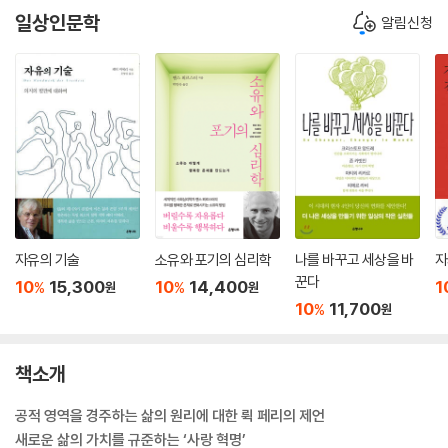
일상인문학
알림신청
자유의 기술
소유와 포기의 심리학
나를 바꾸고 세상을 바
자
꾼다
10
15,300
10
14,400
1
%
%
원
원
10
11,700
%
원
책소개
공적 영역을 경주하는 삶의 원리에 대한 뤽 페리의 제언
새로운 삶의 가치를 규준하는 ‘사랑 혁명’