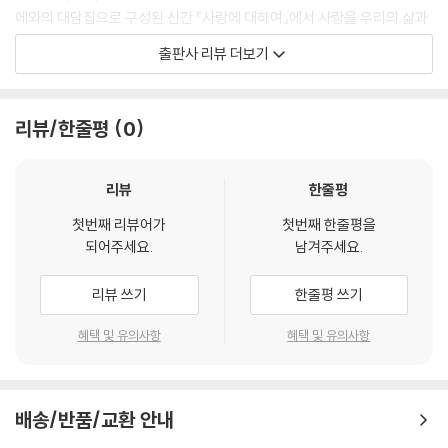
당신은 개인적 사랑과 사랑 혁명의 정치적 효과를 연관 지었는데요, 그 연
에와의 대담집으로 구성된 신간 『사랑에 대하여』에서 사랑을 우리의 삶과
장선상에서 우리는 최초의 인본주의가 공감이라는 차원을 너무 간과했다
이 세상을 설명하는 단 하나의 원리로 강조한다. 19세기, 연애결혼이 가문
출판사 리뷰 더보기
고 보아야 합니다. 첫 번째 인본주의의 가장 드높은 표현을 제시했던 칸트
간의 결합인 타산적 결혼을 대체하면서 부각된 ‘사랑’이 가족관계뿐 아니
조차도 그러한 우를 범했지요. 우리가 짐승이 아닌 이상, 전쟁에서 아이를
라 정치, 교육, 예술 등 공적 분야의 새로운 동력이 되었는데 이를 뤽 페리
잃고 통곡하는 이라크인이나 아프리카인 아버지를 보면서 우리도 저 입장
는 ‘사랑 혁명’이라 말한다.
리뷰/한줄평
0
이라도 저렇겠지 생각할 겁니다. 우리가 아는 사람이 아니고 언어, 피부색,
종교가 달라도 사랑하는 사람의 죽음은 똑같이 슬픈 일이니 완전히 무관심
‘사랑 혁명’은 새로운 시대에 우리가 세상을 바라보는 데에 대한 단 하나의
할 수가 없습니다. 내가 하고 싶은 말은요, 그 명령을 ‘존중’하기 때문에 무
기준이 된다. 그 어느 때보다도 세상이 급변하는 21세기, 개인이나 가족의
리뷰
한줄평
관심과 싸우는 게 아닙니다. 우리는 칸트의 정언명령(네 의지의 준칙이 언
사적 영역은 물론이고 국가와 세계를 막론하는 공적 영역에서 갖은 문제들
제나 보편적 입법의 원리가 될 수
첫번째 리뷰어가
첫번째 한줄평을
이 새로이 대두되지만 이 현상들을 어떻게 설명하고 해결할지 좀체 가늠이
되어주세요.
남겨주세요.
있도록 행동하라)을 적용함으로써 싸우는 게 아니에요. 어떤 존중의 합리
되지 않는다. 이때 이를 위한 단 하나의 철학이 있다면 무엇일까? 조금 더
성이 아니라, 공감으로 자극받은 존중이란 말입니다. 그리고 그 공감의 궁
근본적인 차원에서, 우리는 어떤 삶이 ‘좋은 삶’이라고 이야기할 수 있을
리뷰 쓰기
한줄평 쓰기
극적인 뿌리는 현대 가족에서 탄생한 감정이에요.
까? 우리는 삶의 의미를 어디에 둬야 할 것인가? 이러한 질문에 뤽 페리가
---「1장 사랑 혁명」중에서
21세기를 위한 단 하나의 철학으로 ‘사랑’을 제시하는 것이다.
혜택 및 유의사항
혜택 및 유의사항
이러한 자신의 주장을 견지하기 위해 뤽 페리는 지난 세월 동안 인류의 정
나는 앞에서 ‘형이상학적이지 않은 인본주의’, 첫 번째 인본주의와 달리 니
신을 지배했던 우주론, 종교, 인본주의, 해체주의와 같은 거대담론들이 더
체와 하이데거의 해체주의적 공격에 무너지지 않을 인본주의를 구축하고
배송/반품/교환 안내
이상 유효하지 않은 이유들을 이야기한다. 근대 가족의 변모를 이끈 ‘사
자 한다고 말했습니다. 그런데 이런 관점에서 체험의 현상학으로 이해된