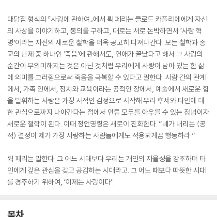
대담집 형식의 『사랑에 관하여』에서 뤽 페리는 클로드 카플리에에게 자신
의 사상을 이야기하고, 동의를 구하고, 때로는 서로 논박하면서 ‘사랑 혁
명’이라는 자신의 새로운 철학을 더욱 공고히 다져나간다. 모든 철학과 종
교의 난제 중 하나인 ‘죽음’에 관해서도, 연애가 끝났다고 해서 그 사랑의
순간이 무의미해지는 것은 아닌 것처럼 우리에게 사랑이 남아 있는 한 삶
에 의미를 그러쥠으로써 죽음을 극복할 수 있다고 말한다. 사람 간의 관계
에서, 가족 안에서, 정치와 교육이라는 공적인 장에서, 예술에서 새로운 힘
을 발휘하는 사랑은 가장 사적인 감정으로 시작해 우리 후세와 타인에 대
한 관심으로까지 나아간다는 점에서 인류 모두를 아우를 수 있는 정념이자
새로운 철학이 된다. 이때 정언명령은 새로이 진화한다. “네가 내리는 (공
적) 결정이 제가 가장 사랑하는 사람들에게도 적용되게끔 행동하라.”
뤽 페리는 말한다. 그 어느 시대보다 우리는 개인의 자율성을 강조하며 타
인에게 깊은 관심을 갖고 공감하는 시대라고. 그 어느 때보다 따뜻한 시대
를 경주하기 위하여, ‘이제는 사랑이다’.
목차