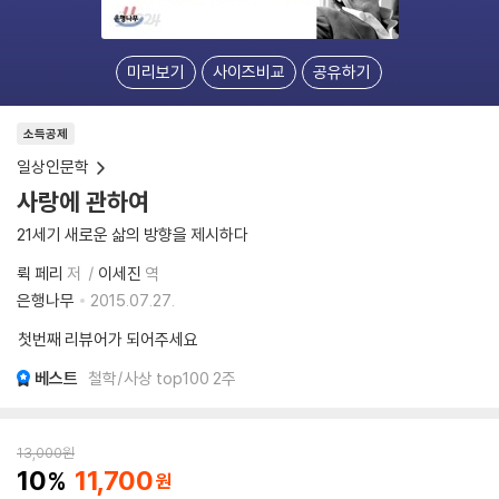
미리보기
사이즈비교
공유하기
소득공제
일상인문학
사랑에 관하여
21세기 새로운 삶의 방향을 제시하다
뤽 페리
저
이세진
역
은행나무
2015.07.27.
첫번째 리뷰어가 되어주세요
베스트
철학/사상 top100 2주
13,000
원
10
11,700