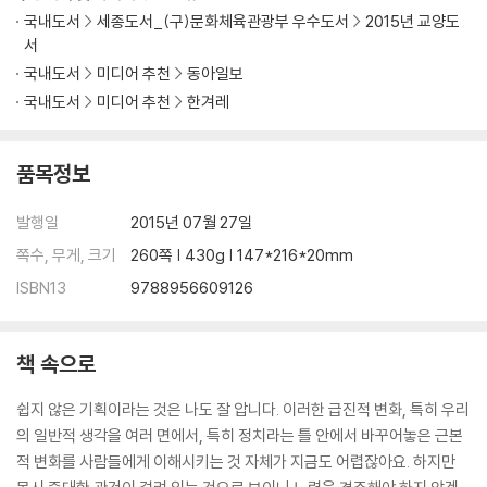
국내도서
세종도서_(구)문화체육관광부 우수도서
2015년 교양도
서
국내도서
미디어 추천
동아일보
국내도서
미디어 추천
한겨레
품목정보
발행일
2015년 07월 27일
쪽수, 무게, 크기
260쪽 | 430g | 147*216*20mm
ISBN13
9788956609126
책 속으로
쉽지 않은 기획이라는 것은 나도 잘 압니다. 이러한 급진적 변화, 특히 우리
의 일반적 생각을 여러 면에서, 특히 정치라는 틀 안에서 바꾸어놓은 근본
적 변화를 사람들에게 이해시키는 것 자체가 지금도 어렵잖아요. 하지만