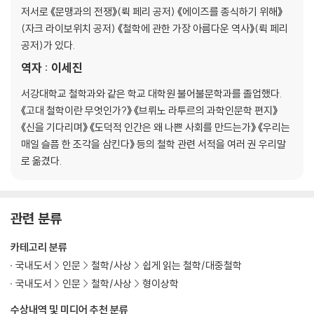
저서로 《문맹과의 전쟁》(뤽 페리 공저) 《에이즈를 종식하기 위해》
(자크 라이보위치 공저) 《철학에 관한 가장 아름다운 역사》(뤽 페리
공저)가 있다.
역자 : 이세진
서강대학교 철학과와 같은 학교 대학원 불어불문학과를 졸업했다.
《고대 철학이란 무엇인가?》 《브뤼노 라투르의 과학인문학 편지》
《신을 기다리며》 《도덕적 인간은 왜 나쁜 사회를 만드는가》 《우리는
매일 슬픔 한 조각을 삼킨다》 등의 철학 관련 서적을 여러 권 우리말
로 옮겼다.
관련 분류
카테고리 분류
국내도서
인문
철학/사상
쉽게 읽는 철학/대중철학
국내도서
인문
철학/사상
형이상학
수상내역 및 미디어 추천 분류