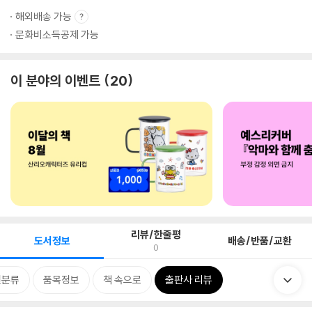
해외배송 가능
문화비소득공제 가능
이 분야의 이벤트
20
리뷰/한줄평
도서정보
배송/반품/교환
0
련분류
품목정보
책 속으로
출판사 리뷰