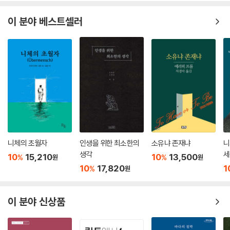
랑’만이 가족으로부터 비롯되어 사회 전반에 일어난 변화들을 설명할 수
사랑이라는 원리는 분명히 형이상학적 원리가 아닙니다. 이 원리는 니체와
있고 또 그에 새로운 가치 기준을 제시할 수 있다는 것이다. 이에 사랑의 계
이 분야 베스트셀러
하이데거가 수행했던 것 같은 전통적 휴머니즘의 ‘해체’에도 타격을 입지
보학을 좇아 현대의 사랑을 이야기하는 뤽 페리는 철학적인 근거를 풍부하
않거든요. 왜냐고요? 너무 복잡한 논증을 끌어들이지 않고 간단하게 말해
게 곁들여 분석적, 역사적, 현상학적 관점에서 사랑이 현대의 유일 철학임
두자면, 사랑의 경험에서 느끼는 타자의 초월성이 추상적 원리, 이상주의
을 설득력 있게 강조한다.
적 허상, 하늘이나 신에게서 뚝 떨어진 가치가 아니라 생생한 체험, 심지어
가장 자연스럽고 내재적인 체험이기 때문이죠. 사랑은 아름다움이 그렇듯
연애결혼의 승리는 우리가 앞에서 보았듯이 새로운 세계관, 우리 삶에 의
우리에게 일종의 초월성으로 다가옵니다. 내가 ‘나를 벗어나게끔’, 나의 자
미를 부여하는 전에 없던 생각을 낳았습니다. 그러한 승리는 전통에서 해
기 중심주의를 벗어나게끔 하는 그 초월성이 가장 은밀하고 사적인 관계에
방된 근대적 개인의 탄생을 통해서, 그리고 전통적 가치의 해체가 그때까
서, 나의 감각적 주체성에 가장 뿌리 깊게 내재한 부분에서 나타납니다. 우
지 다소간 은폐되었던 차원들을 해방시킴으로써 이루어졌지요. 점점 더 많
리는 분명히 이 타자의 초월성, 타자성을 경험할 수 있지만 이 초월성은 여
은 사람들에게 우정과 사랑, 특히 자식들에게 쏟는 마음은 삶을 바라보는
느 형이상학적 초월성과 달리 높은 곳에서, 코스모스나 신에게서, 심지어
시각과 정신적 가치들을 정초하는 새로운 원리가 되었습니다. 우리가 역사
니체의 초월자
인생을 위한 최소한의
소유냐 존재냐
니
실천이성이나 타자에 대한 합리적인 ‘존중’에서 오지 않습니다. 후설 현상
를 이해하고 가장 중요한 결정을 내리는 데에 기반이 되는 가치들 말입니
생각
세
학의 기본 명제를 빌려서 말하자면, 가장 은밀한 내재성 안에서만, 모든 언
10
15,210
10
13,500
%
%
원
원
다.
생
10
17,820
1
어들이 ‘심장(마음)’이라는 보편적 은유로 나타내는 곳 안에서만 이 초월
%
원
사랑 혁명은 비록 처음에 사생활에서 일어났지만 공적 영역의 놀라운 변화
션
성을 볼 수 있고 그 외에는 어느 곳에서도 찾을 수 없습니다.
를 이해하는 데에도 중요한 열쇠가 됩니다. 내밀한 감정을 배제하고 이해
---「1장 사랑 혁명」중에서
관계만을 중시하려는 영역, 즉 정치까지도 여기에 포함됩니다. 그래서 이
이 분야 신상품
제 나는 사랑 혁명이 어떻게 우리의 정치적 이상과 실태를 근본부터 재편
했는지 보여주려 합니다. 그 과정은 필연적으로 우리 민주주의의 모습을