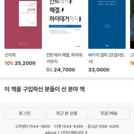
세상 그 무엇보다 사랑하는 우리 아이들에게, 넓게는 우리 뒤를 이을 어린
바꾸어놓을 터였지요. 새로운 의미의 원리가 참으로 동떨어진 듯 보이는
세대에게 무엇을 남겨줄까요? 나는 이 문제가 지난 두 세기 동안 정치의 새
집단생활의 구성 요소 속에 구현되는 방식들을 보면서 우리는 그 원리가
로운 문제, 정말 유일하게 새로운 문제였다고 봅니다. 가령 환경 운동은 이
예술과 교육 분야에까지 미치는 지대한 영향력을 이해할 수 있을 겁니다.
문제를 처음으로 고려하고 나섰는데요, 잘 생각해보면 환경 운동은 프랑스
_「2장 새로운 시대의 태동기에 바라본 정치」 중에서
대혁명 이후로 유일하게 새로운 정치 운동이었습니다. 이건 결코 우연이
아니라 아이들에 대한 관심의 증대와 직결된 결과입니다. 그러한 관심은
가장 사적인 감정, 사랑
연애결혼이라는 혁명에서 비롯됐고요. 후세에 대한 관심은 사적 영역(가
정치?교육?예술 등 공적 영역을 새로이 기획하다
족 내에서 실현되는 감정과 그 감정의 대상을 신성화함)과 공적 영역(젊은
신지학
칸트에서 헤겔, 하이데
바다의 철학 (큰글자도
그
이들의 미래, 나아가 인류 전체의 미래) 사이에 공통의 장을 열어놓았습니
사랑이 부각되면서, 우리 세대는 전에 없이 우리 자식과 이웃들에게 크나
거까지
서)
10
25,200
1
%
원
다. 여기에는 적어도 두 이유가 있습니다. 일단 우리가 아이들에게 남겨줄
큰 관심을 쏟게 되었다. 이때 인도주의의 지침은 무관심과의 투쟁으로 나
5
24,700
33,000
%
원
원
세상은 그 정의상 인류에게 넘겨줄 세상과 다르지 않죠. 그리고 우리가 어
아간다. “남이 나에게 하지 않았으면 하는 일을 남이 당하게 내버려두지 말
떤 정치적 방향을 택하든 우리 자식들에게 최선이라고 생각되는 것을 택한
라.” 적극적으로 타인과의 공생을 추구하고, 내 자식, 나아가 우리 모두의
다면 그건 가장 적절하고 관대한 해법, 가장 심사숙고한 해법을 찾는 기준
이 책을 구입하신 분들이 산 분야 책
자식, 즉 후세를 위해 더 나은 세상을 만드는 것이 사랑 혁명이 제시하는 21
으로 꽤 믿을 만하지요.
세기에서의 삶의 방향이자 유일한 가치 규준이다. 그런 맥락에서 가족의
---「1장 사랑 혁명」중에서
모습을 바꾸기 시작한 사랑은 정치, 교육, 예술 등의 공적 영역에서 일어난
문제들에 대한 해법이 된다.
로그인
최근 본 상품
주문/배송
내가 ‘정답’을 쥐고 있노라 말할 순 없습니다. 그건 매우 교만한 일일뿐더러
자크 시라크 정부에서 교육부 장관을 지내는 등 정치적인 참여에도 소홀하
고객센터 1544-3800
티켓 1544-6399
중고샵 1566-4295
내가 감당할 수 있는 일도 아니죠. (…) 그저 나는 그래도 사랑은 할 만한 가
지 않았던 뤽 페리는 먼저 정치에 한 장(2장 「새로운 시대의 태동기에 바라
eBook 1:1문의/채팅상담