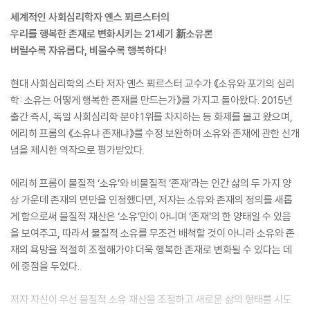
세계적인 사회심리학자 옌스 푀르스터의
우리를 행복한 존재로 변화시키는 21세기 新소유론
버릴수록 자유롭다, 비울수록 행복하다!
현대 사회심리학의 스타 저자 옌스 푀르스터 교수가 《소유와 포기의 심리
학: 소유는 어떻게 행복한 존재를 만드는가》를 가지고 돌아왔다. 2015년
출간 즉시, 독일 사회심리학 분야 1위를 차지하는 등 화제를 몰고 왔으며,
에리히 프롬의 《소유냐 존재냐》를 수정 보완하며 소유와 존재에 관한 신개
념을 제시한 역작으로 평가받았다.
에리히 프롬이 물질적 ‘소유’와 비물질적 ‘존재’라는 인간 삶의 두 가지 양
상 가운데 존재의 면만을 인정했다면, 저자는 소유와 존재의 정의를 새롭
게 함으로써 물질적 재산은 ‘소유’만이 아니며 ‘존재’의 한 양태일 수 있음
을 보여주고, 따라서 물질적 소유를 무조건 배척할 것이 아니라 소유와 존
재의 욕망을 적절히 조절해가야 더욱 행복한 존재로 변화될 수 있다는 데
에 중점을 두었다.
저자 자신이 우선 물질적 소유 재산을 조절하고 새로운 삶의 형태를 시도