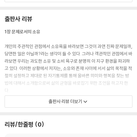
종합하면 사람들의 관점과 견해에만 의지할 것이 아니라 행동에 관심을 가
출판사 리뷰
지고 특정 상황에서 어떤 목표를 활성화하는가를 연구하는 것이 중요하다.
유동적이고 지속적으로 변화하는 목표들이 견해보다 행동을 더 유발하기
1장 문제로서의 소유
때문에 목표의 논리에서 정립된 이론은 더 정확하게 행동을 예견할 수 있
다. --- p.86
개인의 주관적인 관점에서 소유욕을 바라보면 그것이 과연 진짜 문제일까,
당연한 일은 아닐까?라는 생각이 들 수 있다. 그러나 객관적인 관점에서 바
이 책에서 나는 ‘소유하기 위해(소유 목표) 재산을 취득한다(소유 수단)’와
라보면 우리는 과도한 소유 및 소비 욕구로 분명히 이 지구 환경을 파괴하
‘그 재산(소유 수단)으로 무엇이 되고 싶다(존재 목표)’는 구분된다고 주장
고 있다. 이러한 상황에서 저자는, 소유와 존재 사이에 서서 삶의 목적을 적
할 것이다. 이러한 분석은 프롬의 제한적인 소유와 존재의 대립 관계를 뛰
절히 설정하고 제대로 된 자기통제를 통해 올바른 의미와 행복을 찾는 방
어넘는다. 프롬과는 반대로 나의 분석에서 소유와 존재는 서로 배제하지
법에 대해서 소개함으로써 삶의 균형을 바로잡기 위한 조언을 하고자 한
않는다. 소유는 많은 경우, 무엇이기 위한 또는 무엇이 되기 위한 적절한 수
다.
단이기 때문이다. --- p.87
출판사 리뷰 더보기
2장 소유와 존재?무엇이 쟁점인가?
존재 수단을 존재 목표에, 소유 수단을 소유 목표에 짝짓는 것은, 존재 수단
을 소유 목표에, 소유 수단을 존재 목표에 비대칭으로 짝짓는 것보다 더 편
소유와 존재란 그 자체만으로는 매우 포괄적인 개념이기 때문에 맥락에 따
리뷰/한줄평
0
안하고 조화롭게 여겨진다는 것이 나의 가설이다. --- p.147
라 좀 더 확실하게 정의할 필요가 있다. 저자는 소유와 존재가 어떻게 다른
지 살펴보고 그 목표와 수단을 하나하나 짚어보며 독자 자신이 생각하는