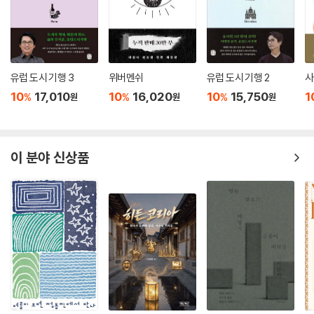
나의 분석은 선악을 초월하여 어떤 상황 속에서 무엇이 기능적이고 무엇이
건들을 서로 나누고(공유하고), 교환하고, 빌려주고, 기부하는 것도 마찬
비기능적인가 하는 문제에 초점을 두고 있다. 언제 사람은 무엇인가를 소
가지인가? 저자는 이 또한 맥락에 따라 살펴야 한다고 설명한다. 삶의 의미
유함으로써 행복한가, 언제 소유가 만족을 주기엔 그리고 지루함 또는 공
추구, 종교와 영성의 삶, 사회적 삶, 외로움, 공허, 지루함, 정신적·감정적
허함을 막기엔 무력한 수단이 되어버리는가, 언제 돈이 자원으로서의 역할
빈곤 등 또한 각각의 맥락 속에서 존재와 맺는 관계를 살펴본다.
을 하고 언제 짐이 되어버리는가, 언제 물질적 재산의 추구가 만족을 주는
유럽 도시 기행 3
위버멘쉬
유럽 도시 기행 2
사
활동으로 인식되고 언제 중독이 되는가, 문화적 차이가 존재하는가, 덜 개
10
17,010
10
16,020
10
15,750
1
%
%
%
원
원
원
5장 우리는 왜 소유하려 하는가?
인주의화된 사회에 사는 사람들은, 예를 들면 덜 행복한가, 빈곤층은 어떤
소유 목표들을 발전시키고 부유층은 어떤 소유 목표들을 발전시키는가 하
소유 욕구를 갖는 이유는 무엇인가? 저자는 뭔가를 얻음으로써 나쁜 것을
는 질문들에 초점을 둔다. --- p.244~245
잊거나 덮으려는 경향, 즉 쾌락주의 때문이라고 말한다. 이 상태를 통해 얻
이 분야 신상품
을 수 있는 긍정적인 결과는 안전감, 소속감과 특별함, 통제 등으로, 이는
요약하자면 나의 분석을 통해 소유와 존재가 좋지도 나쁘지도 않다는 것을
행복과 만족감을 야기한다. 반면 부정적인 결과는 과도한 탐욕과, 질투, 시
알 수 있다. 좋다 또는 나쁘다는 자기통제 연구가인 내가 거부하는 범주다.
기심 등이다.
나의 관심은 인간의 행동에 있고, 동기와 과정과 효과를 연구한다. 여기서
는 인간의 특정 행동이 얼마나 유용한가, 이 행동이 얼마나 목표로 이어지
6장 우리는 왜 존재하려 하는가?
는가 또는 기능적인가 하는 질문을 제시한다. 기능성에 관한 질문의 답은
사람의 성격뿐만 아니라 상황 또한 고려되었을 때 가능하다. --- p.302
앞서 저자가 소유 수단이라고 정의하거나 분류한 요소들이 이번에는 존재
목표를 이루기 위한 존재 수단으로 등장한다. 불안 해소와 통제력, 자아실
“소유냐 존재냐?” 하는 질문은 “언제 소유이고 언제 존재인가?”라는 질
현, 소속감과 특별함, 인식론적 동기, 사고와 자극을 향한 욕구 등의 존재
문으로 변화한다. --- p.303