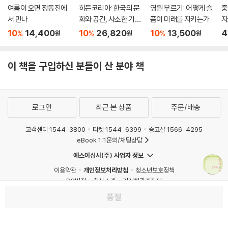
동기들은 소유 동기들과도 겹치므로, 소유 수단으로 활용할지 존재 수단으
여름이 오면 정동진에
히든코리아: 한국의 문
영원 부르기: 어떻게 슬
중
로 활용할지는 개인의 자발적 의지에 따라 결정된다.
서 만나
화와 공간, 사소한 기적
픔이 미래를 지키는가
자
이 모든 것은 물건들과 연관된 것이 아니라 좋은 인생과 관련되어 있다.
들
10
14,400
10
26,820
10
13,500
4
%
%
%
원
원
원
--- p.323
7장 소유는 행복하게 만드는가?
이 책을 구입하신 분들이 산 분야 책
소유와 행복의 관계는 어떨까? 부자들은 모두가 행복할까? 가난한 사람들
은 꼭 불행할까? 꼭 하나의 답으로 단정 짓기 힘들다. 소유가 또 다른 소유
에 대한 갈망으로 이어짐으로써 수단과 목적 모두가 소유일 때는 과도한
소유가 불행을 불러올 수 있다. 그러나 소유가 존재 목표에 이르기 위한 일
로그인
최근 본 상품
주문/배송
시적인 수단으로 활용될 때는 여유와 관용이 생겨나며 행복감을 가져올 수
있다.
고객센터 1544-3800
티켓 1544-6399
중고샵 1566-4295
eBook 1:1문의/채팅상담
8장 존재는 행복하게 만드는가?
예스이십사(주) 사업자 정보
이용약관
개인정보처리방침
청소년보호정책
많은 것을 포기하고 생활하는 ‘자발적 간소함’은 존재 측면에서의 행복만
PC버전
회사소개
거래처관계자께
이 아니라 경제적인 측면에서도 필요한 부분이라고 저자는 설명한다. 결과
도서홍보
광고
품절
를 바라지 않고 본인이 베푸는 삶 속에서 만족을 얻는다는 연구 결과를 참
Copyright © YES24 Corp. All Rights Reserved.
고해보아도 나누고 교환하고 빌려주고 기부하는 것을 통한 행복한 공동체
MATOM8
생활이 가능하다는 것을 확인할 수 있다. 이에 더해 존재 목표에 도달하기