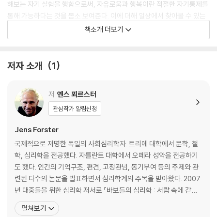
해보는 자기 실험을 행함으로써, 자유로움과 행복이란 적절한 자기통제를
통해 가능하다는 것을 몸소 보여준다. 이에 더해 일상에서 찾아볼 수 있는
사례들을 수집하여 일반 독자들이 쉽게 이해할 수 있도록 기술하고, 본문
책소개 더보기
뒷부분의 ‘용어해설’에서 어려운 심리학 용어를 쉽게 풀이해준다. 전반적
으로 소유와 존재의 양태 및 관계에 관한 심리학, 경제학, 사회학, 정신분
석학 등 수많은 분야의 연구자들이 행한 연구와 실험 결과로써 이론적으로
저자 소개
1
뒷받침했다. 말하자면 《소유와 포기의 심리학》은 에리히 프롬 이래 산발적
으로 흩어져 있던 소유와 존재에 관한 연구를 포괄적으로 종합하여 집대성
저
옌스 푀르스터
한 21세기 신(新)소유론이라 할 수 있다.
관심작가 알림신청
Jens Forster
국제적으로 저명한 독일의 사회심리학자. 트리에 대학에서 문학, 철
학, 심리학을 전공했다. 자를란트 대학에서 오페라 성악을 전공하기
도 했다. 인간의 기억구조, 편견, 고정관념, 동기부여 등의 주제와 관
련된 다수의 논문을 발표하면서 심리학계의 주목을 받아왔다. 2007
년 대중들을 위한 심리학 저서로 『바보들의 심리학 : 서랍 속에 갇힌
생각』을 출간하여 독자들과 언론의 큰 호평을 받았다. 현재 독일 브레
펼쳐보기
멘 국제대학과 네덜란드 암스테르담 대학에서 교수로 재직하고 있다.