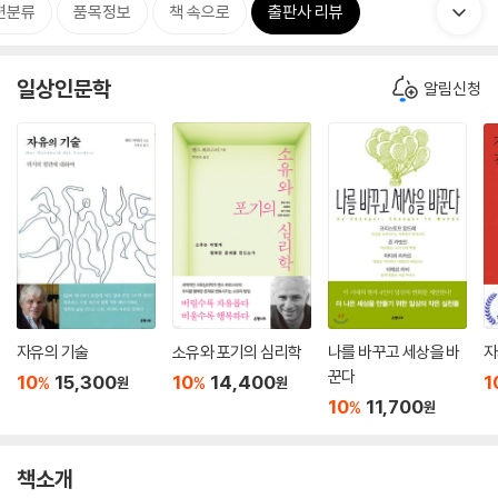
련분류
품목정보
책 속으로
출판사 리뷰
일상인문학
알림신청
자유의 기술
소유와 포기의 심리학
나를 바꾸고 세상을 바
자
꾼다
10
15,300
10
14,400
1
%
%
원
원
10
11,700
%
원
책소개