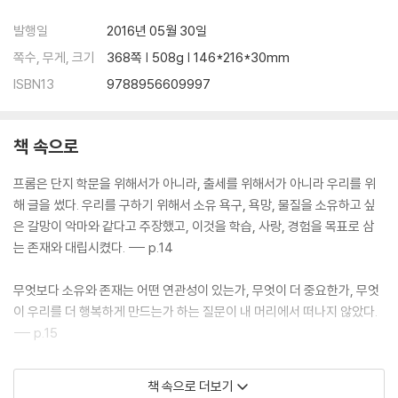
발행일
2016년 05월 30일
쪽수, 무게, 크기
368쪽 | 508g | 146*216*30mm
ISBN13
9788956609997
책 속으로
프롬은 단지 학문을 위해서가 아니라, 출세를 위해서가 아니라 우리를 위
해 글을 썼다. 우리를 구하기 위해서 소유 욕구, 욕망, 물질을 소유하고 싶
은 갈망이 악마와 같다고 주장했고, 이것을 학습, 사랑, 경험을 목표로 삼
는 존재와 대립시켰다. --- p.14
무엇보다 소유와 존재는 어떤 연관성이 있는가, 무엇이 더 중요한가, 무엇
이 우리를 더 행복하게 만드는가 하는 질문이 내 머리에서 떠나지 않았다.
--- p.15
자기통제란 모든 것을 스스로 해결해야 한다는 것을 의미하지 않는다. 오
책 속으로 더보기
히려 스스로를 돌보고, 필요한 외부의 도움도 받는 것이다. --- p.68