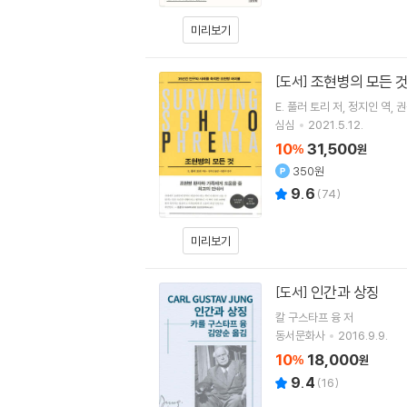
미리보기
조현병의 모든 
[도서]
E. 풀러 토리
저
정지인
역
권
심심
2021.5.12.
10
31,500
%
원
350원
9.6
(
74
)
미리보기
인간과 상징
[도서]
칼 구스타프 융
저
동서문화사
2016.9.9.
10
18,000
%
원
9.4
(
16
)