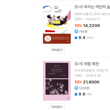
우리는 여전히 
[도서]
에리히 프롬
저
라이너 풍크
김영사
2022.2.11.
10
14,220
%
원
790원
9.4
(
164
)
미리보기
위험 예찬
[도서]
안 뒤푸르망텔
저
이세진
역
사람in
2026.6.30.
10
21,600
%
원
1,200원
9.9
(
46
)
미리보기