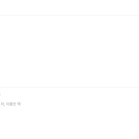
학
저
이종인
역