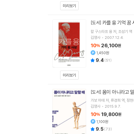
미리보기
카를 융 기억 꿈
[도서]
칼 구스타프 융
저
조성기
역
김영사
2007.12.4.
10
26,100
%
원
1,450원
9.4
(
51
)
미리보기
몸이 아니라고 말
[도서]
가보 마테
저
류경희
역
정현
김영사
2015.9.7.
10
19,800
%
원
1,100원
9.5
(
73
)