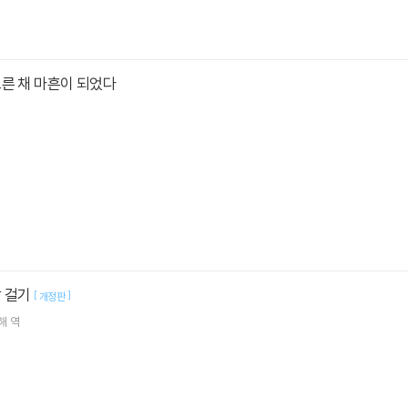
른 채 마흔이 되었다
말 걸기
[
]
개정판
해
역