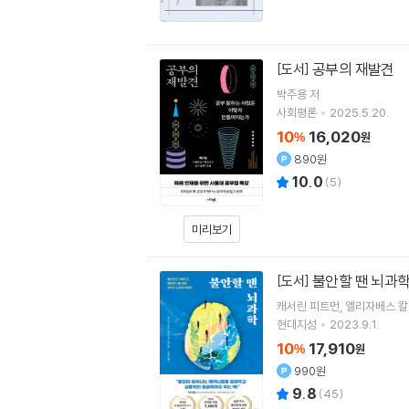
공부의 재발견
[도서]
박주용
저
사회평론
2025.5.20.
10
16,020
%
원
890원
10.0
(
5
)
미리보기
불안할 땐 뇌과
[도서]
캐서린 피트먼
엘리자베스 칼
현대지성
2023.9.1.
10
17,910
%
원
990원
9.8
(
45
)