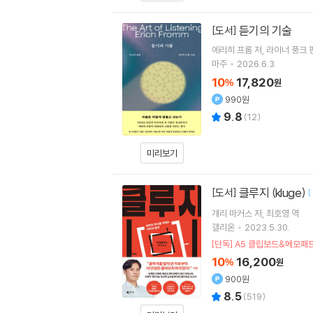
듣기의 기술
[도서]
에리히 프롬
저
라이너 풍크
마주
2026.6.3.
10
17,820
%
원
990원
9.8
(
12
)
미리보기
클루지 (kluge)
[도서]
[
개리 마커스
저
최호영
역
갤리온
2023.5.30.
[단독] A5 클립보드&메모패드
10
16,200
%
원
900원
8.5
(
519
)