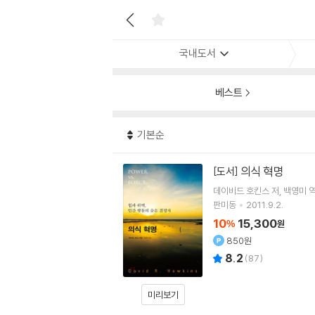
국내도서
베스트
기본순
의식 혁명
[도서]
데이비드 호킨스
저
백영미
판미동
2011.9.2.
10
15,300
%
원
850원
8.2
(
87
)
미리보기