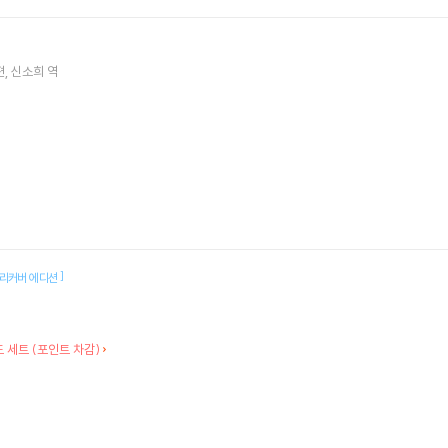
편
신소희
역
]
리커버 에디션
 세트 (포인트 차감)