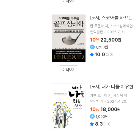
미리보기
스코어를 바꾸는
[도서]
밥 로텔라
저
스포츠심리학연
현익출판
2025.7.31.
10
22,500
%
원
1,250원
10.0
(
20
)
미리보기
내가 나를 치유
[도서]
카렌 호나이
저
서상복
역
연암서가
2024.4.20.
10
18,000
%
원
1,000원
8.3
(
19
)