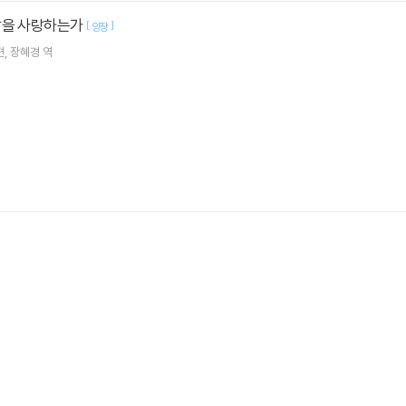
삶을 사랑하는가
[
]
양장
편
장혜경
역