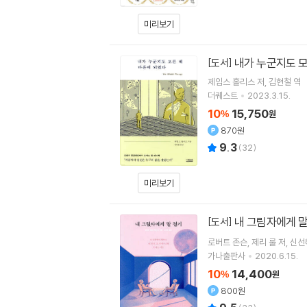
미리보기
내가 누군지도 모
[도서]
제임스 홀리스
저
김현철
역
더퀘스트
2023.3.15.
10
15,750
%
원
870원
9.3
(
32
)
미리보기
내 그림자에게 
[도서]
로버트 존슨
제리 룰
저
신선
가나출판사
2020.6.15.
10
14,400
%
원
800원