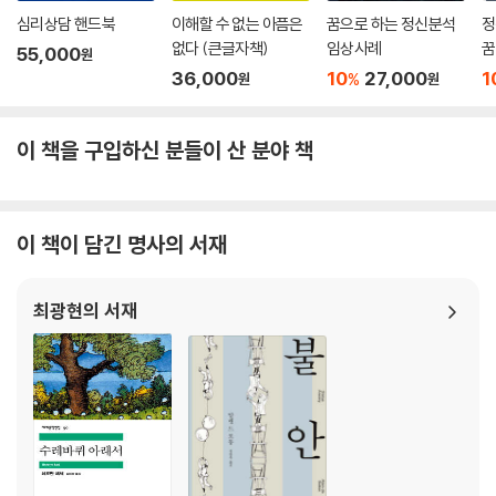
심리상담 핸드북
이해할 수 없는 아픔은
꿈으로 하는 정신분석
정
없다 (큰글자책)
임상사례
꿈
55,000
원
36,000
10
27,000
1
%
원
원
이 책을 구입하신 분들이 산 분야 책
이 책이 담긴 명사의 서재
최광현의 서재