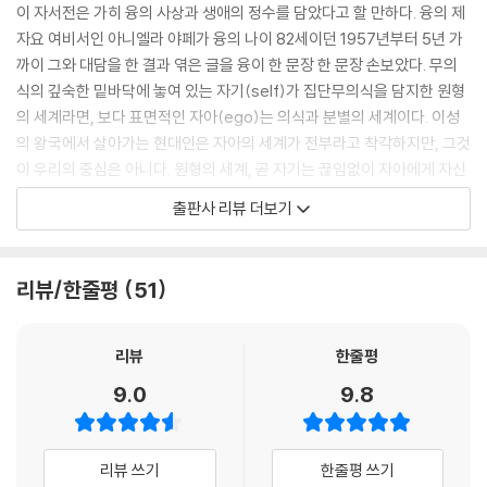
게 말했다>는 문을 세차게 닫아버렸다. 그 문은 오랫동안 철저하게 닫힌
이 자서전은 가히 융의 사상과 생애의 정수를 담았다고 할 만하다. 융의 제
채로 있었다. 나는 소 두 마리가 도깨비마법에 걸려 그 머리들이 동일한 고
자요 여비서인 아니엘라 야페가 융의 나이 82세이던 1957년부터 5년 가
삐에 매여 있는 것을 발견한 늙은 농부와 같다는 생각이 들었다. 농부의 어
까이 그와 대담을 한 결과 엮은 글을 융이 한 문장 한 문장 손보았다. 무의
린 아들이 어떻게 저런 일이 일어날 수 있느냐고 물었다. 농부가 대답했다.
식의 깊숙한 밑바닥에 놓여 있는 자기(self)가 집단무의식을 담지한 원형
“얘야, 그런 건 말하는 게 아니란다.”---p.201
의 세계라면, 보다 표면적인 자아(ego)는 의식과 분별의 세계이다. 이성
의 왕국에서 살아가는 현대인은 자아의 세계가 전부라고 착각하지만, 그것
우선 나에게 인상 깊었던 것은 아니마의 부정적 측면이었다. 보이지는 않
이 우리의 중심은 아니다. 원형의 세계, 곧 자기는 끊임없이 자아에게 자신
지만 거기 있는 것이 느껴지는 그녀 앞에서 나는 좀 주눅이 들었다. 나는 그
의 목소리를 전하려 한다. 그 매체는 바로 꿈의 상징들. 꿈은 나를 넘어선
출판사 리뷰 더보기
녀와의 관계를 다르게 맺으려고 시도하여 내 환상의 기록을 그녀를 향한
세계와 나의 세계가 연결되는 지대, 무의식과 의식이 통합되는 지대, 문명
나의 편지라고 간주했다. 이를테면 나의 의식과는 다른 관점을 취하는 나
화된 세계의 손상된 삶이 온전히 회복되는 지대인 것이다. 융은 이 책 전편
자신의 어떤 부분에게 편지를 보내는 셈이었다. 그런데 나는 뜻밖의 특이
에 걸쳐 자신과 다른 많은 이들의 꿈과 환상을 분석하고, 그 과정을 통해 자
리뷰/한줄평
51
한 회답을 받았다. 나 자신이 마치 한 여성적인 혼에 의해 분석을 받는 환자
기가 자아에게 보내는 신호들을 포착하는 과정을 생생히 보여준다.
처럼 여겨졌다!---p.340
한 인간의 정신의 깊이와 폭이 얼마나 깊고 넓을 수 있는가를 보여주는 이
리뷰
한줄평
우리의 정신이 필요로 하는 바도 그렇지만, 우리에게는 중세와 고대, 원시
자서전에는 자신의 사상과 분석심리학을 형성해가는 융의 삶의 궤적이 감
9.0
9.8
시대가 아직도 끝난 것이 아니다. 그런데 그와 반대로 우리는 발전의 분류-
동적으로 서술되고 있다. 융은 유년시절에 이미, 황금빛 햇살이 초록 나뭇
--p.奔流)로 휘말려 들어가 거친 폭력으로 미래를 향해 밀려가고 있으며
잎들 사이로 비치는 밝은 대낮세상의 아름다움을 인식하는 동시에 무섭고
그럴수록 우리는 더욱 우리의 뿌리로부터 떨어져나가게 된다.
도 대답하기 어려운 문제들로 가득 찬 피할 길 없는 어둠의 세계를 예감한
리뷰 쓰기
한줄평 쓰기
옛것이 한번 파괴되면 그것은 대부분 아예 없어지고 만다. 그리고 파괴적
다. 대수(代數)를 아주 자명한 것으로 큰소리치는 수학선생에게서 불안을