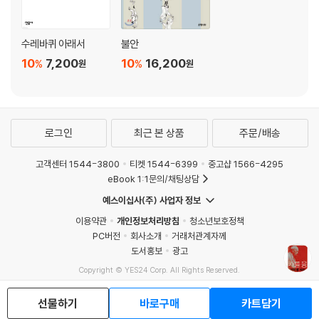
수레바퀴 아래서
불안
10
7,200
10
16,200
%
%
원
원
로그인
최근 본 상품
주문/배송
고객센터 1544-3800
티켓 1544-6399
중고샵 1566-4295
eBook 1:1문의/채팅상담
예스이십사(주) 사업자 정보
이용약관
개인정보처리방침
청소년보호정책
PC버전
회사소개
거래처관계자께
도서홍보
광고
Copyright © YES24 Corp. All Rights Reserved.
MATOM1
선물하기
바로구매
카트담기