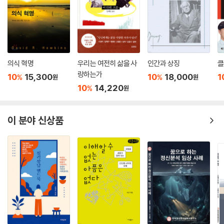
의식 혁명
우리는 여전히 삶을 사
인간과 상징
클
랑하는가
10
15,300
10
18,000
1
%
%
원
원
10
14,220
%
원
이 분야 신상품