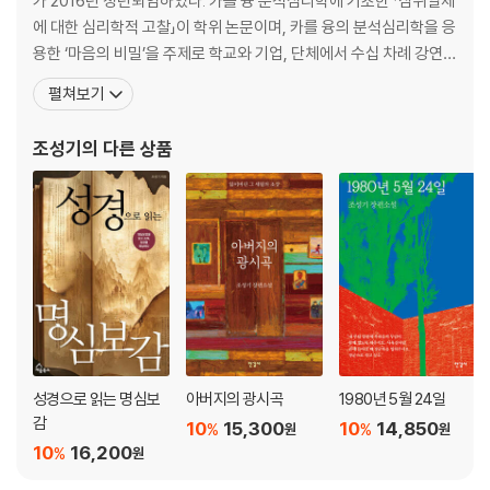
가 2016년 정년퇴임하였다. 카를 융 분석심리학에 기초한 「삼위일체
에 대한 심리학적 고찰」이 학위 논문이며, 카를 융의 분석심리학을 응
용한 ‘마음의 비밀’을 주제로 학교와 기업, 단체에서 수십 차례 강연하
고, CBS TV 프로그램 세바시에서 ‘미움 극복’에 대해 강연하였다. 대
펼쳐보기
학 재학 중 소설 「만화경」으로 동아일보 신춘문예에 당선 등단하였으
며, 1985년 『라하트 하헤렙』으로 오늘의 작가상을, 1986년 『야훼의
조성기
의 다른 상품
밤』으로 기독교문화상을, 1991년
성경으로 읽는 명심보
아버지의 광시곡
1980년 5월 24일
감
10
15,300
10
14,850
%
%
원
원
10
16,200
%
원