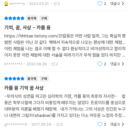
람들은 지위, 결혼, 명성, 외적인 성공, 재물을 추구한다. 하지만 그들이 추
m*****s
2023.03.21.
신고
2
댓글
0
구하는 것
종이책
구매
기억, 꿈, 사상 - 카를 융
https://hhhtae.tistory.com/21칼융은 어떤 사람 일까, 그는 확실히 평
범한 사람은 아닌 것 같다. 책에서 지속적으로 나오는 환상에 대한 체험…
이런 체험을 나는 결코 이해 할 수 없다.환상적이고 비이성적이고 합리적
이지 못한 이런 체험에 대한 서술을 따라가기가 무척 힘들 었다.하지만 이
런것을 이해하거나 이것이 사실인지를 따지는 것은 중요한 것이 아니라는
h*******1
2020.08.28.
신고
2
댓글
0
생각이 든다.이런
종이책
구매
카를 융 기억 꿈 사상
-무의식의 심연을 파고든 심리학의 거장, 카를 융의 최후의 자서전- 칼
융은 학부시절에 그다지 비중있게 배우지는 않았다. 프로이드를 중심으로
대부분의 이론을 배웠기 때문에.. 내가 기억나는 그의 사상은 인간은 누구
나 내면의 그림자(shadow)를 가지고 있다는 다소 어두운 느낌의 주장이
었는데, 그 짧은 '그림자'라는 단어가 내 머리속을 오랫동안 떠나지 않았
g*********0
2017.09.24.
신고
2
댓글
0
다. 그러다가 왜인