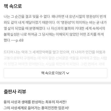
책 속으로
나는 그 순간을 결코 잊을 수 없다. 왜냐하면 내 유년시절의 영원성이 번개
와도 같이 내게 깨달아졌기 때문이다. 이 ‘영원성’이 의미하는 바는 곧 내가
열 살이 되었을 때 분명해졌다. 나 자신과의 불화와 거대한 세계 속에서의
불확실성은 나로 하여금 그 당시에는 이해되지 않았던 어떤 조치를 하게
했다.---p.48
드디어 나는 악과 그 세계장악력을 알고 있으며, 더 나아가 인간을 어둠과
고통으로부터 구원하는 데 악이 맡은 신비로운 역할을 파악하고 있는 사람
이 있었고 여태껏 있어왔다는 사실을 확인하게 되었다. 그런 면에서 괴테
는 나에게 예언자라 할 만했다. 그러나 그가 메피스토텔레스를 단순한 놀
책 속으로 더보기
이나 요술로 순식간에 해치워버린 것은 용서할 수 없었다. 그것은 나에게
는 지나치게 신학적이요, 너무 경박하고 무책임한 일로 보였다. 괴테도 악
을 해롭지 않은 것으로 여기도록 하는 간교한 주장에 빠져들었다는 사실을
출판사 리뷰
나는 무척 유감스럽게 생각했다.---p.118
융의 사상과 생애를 완성하는 최후의 자서전!
<파우스트>가 나에게 하나의 문을 열어주었다면 <차라투스트라는 이렇
그의 사상세계로 들어가는 흥미진진한 입문서!