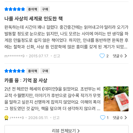
종이책
구매
나를 사상의 세계로 인도한 책
완독하는데 시간이 꽤나 걸렸다. 중간중간에는 읽어내고야 말리라 오기가
발동할 정도로 눈으로는 읽지만, 나도 모르는 사이에 머리는 딴 생각을 하
게끔 만들정도로 쉽지 않은 책이었다. 하지만, 인내를 동반하면 완독한 후
에는 철학과 신화, 사상 등 인문학에 많은 흥미를 갖게 된 계기가 되었다.
사상서나 철학을 좋아하는 사람이 아니라면 분명 접근하기가 쉽지 않은 책
m*******9
2015.07.17.
신고
2
댓글
0
이다. 그럼에도
종이책
구매
카를 융 : 기억 꿈 사상
2년 전 헤르만 헤세의 《데미안》을 읽었어요. 초반부는 비
교적 수월했지만, 이야기가 후반으로 갈수록 작가가 무엇
을 말하고 싶은지 선명하게 잡히지 않았어요. 이해의 폭이
그 정도였던 것 같아, 책을 덮으며 더 생각하지 않으려 했
어요. 그러다 작년에 정여울 작가의 《헤세》를 읽으며 뒤늦
r*****9
2026.05.11.
신고
1
댓글
0
게 알게 되었어요. 《데미안》은 헤르만 헤세가 융 학파의
심리 분석을 받은 이후에 집필한
리뷰 전체보기