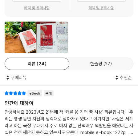
인 전진은 결코 그칠 줄을 모른다. 하지만 그것은 바로 이러한 관계성의 상
느낀 학창시절에는 성서와 신에 대해 의문을 품고서 괴테의 <파우스트>
혜택 및 유의사항
혜택 및 유의사항
실이며 근원과의 단절로서 ‘문화 속의 짜증’과 성급함을 야기한다. 그리하
와 칸트와 쇼펜하우어와 자연과학에서 답을 찾고자 했으며, 대학시절에는
여 사람들은 발전의 역사가 아직 전체적으로 완성되지 않은 현재에 사는
아버지의 죽음으로 궁핍해졌으나 니체를 읽고 마침내 정신의학의 길로 들
대신 미래에 살며, 황금시대가 오리라는 터무니없는 약속에 의지한다. 사
어선다. 마술사와 같은 명의(名醫)로 명성을 얻어 수많은 환자들의 꿈과
람들은 점점 깊어지는 결핍감과 불만, 초조감에 사로잡힌 채 새로운 것을
환상을 분석하면서 새로운 정신의학의 길을 개척한 과정, 프로이트와의 만
향해 아무 제지도 받지 않고 돌진하고 있다.
남과 결별, 신화와 환상을 통한 인간 마음의 진실에의 접근, 정신의 불멸과
---p.421
맞닿은 ‘신의 문제’와 정신의 사멸과 맞닿은 ‘죽음의 문제’에 대한 탐색, 연
금술의 발견 등, 의식과 무의식의 통합을 이룩한 한 위대한 인간의 가장 충
리뷰
24
한줄평
27
실한 자기실현의 역사가 오롯이 드러난다.
구매리뷰
추천순
융의 자서전은 이전에도 몇 차례 국내에서 번역 출간되었으나, 심리학의
기초를 이루는 의학과 자연과학뿐 아니라 역사와 신화는 물론 신학과 연금
eBook
구매
술을 넘나드는 카를 융의 생애와 사상을 다른 언어로 정확하게 번역하기란
쉬운 일이 아니다. 외국어실력뿐 아니라 인문 전 분야에 대한 소양, 정확한
인간에 대하여
한글문장을 구사할 줄 아는 능력, 카를 융처럼 신에 대한 갈등을 경험했다
안녕하세요 2023년도 21번째 책 '카를 융 기억 꿈 사상' 리뷰입니다. 우
는 점에서 이 책의 번역에 둘도 없는 적임자인 ‘우리 시대의 소설가’ 조성기
리는 평생 동안 자신의 생각대로 살아가고 있다고 여기지만, 사실은 세계
는 카를 융 자서전 번역의 결정판을 내놓았다.
라고 하는 극장 무대에서 주로 대사 없는 단역배우 역할만을 해왔다는 사
실은 전혀 깨닫지 못하고 있는지도 모른다. mobile e-book : 272p 사