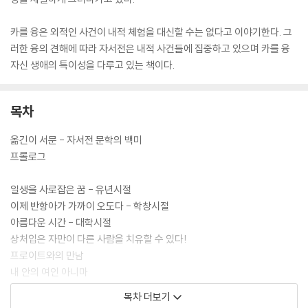
카를 융은 외적인 사건이 내적 체험을 대신할 수는 없다고 이야기한다. 그
러한 융의 견해에 따라 자서전은 내적 사건들에 집중하고 있으며 카를 융
자신 생애의 특이성을 다루고 있는 책이다.
목차
옮긴이 서문 - 자서전 문학의 백미
프롤로그
일생을 사로잡은 꿈 - 유년시절
이제 반항아가 가까이 오도다 - 학창시절
아름다운 시간 - 대학시절
상처입은 자만이 다른 사람을 치유할 수 있다!
프로이트와의 만남
내 안의 여인 아니마
연금술을 발견하다
목차 더보기
아, 내 가슴에 두 영혼이 살고 있다