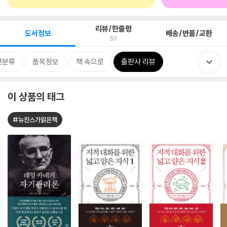
리뷰/한줄평
도서정보
배송/반품/교환
51
련분류
품목정보
책 속으로
출판사 리뷰
이 상품의 태그
#뉴진스가읽은책