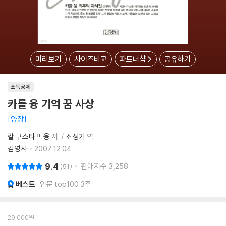
미리보기
사이즈비교
파트너샵
공유하기
소득공제
카를 융 기억 꿈 사상
양장
칼 구스타프 융
저
조성기
역
김영사
2007.12.04.
9.4
판매지수
3,258
51
베스트
인문 top100 3주
29,000
원