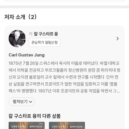
여행
환상들
저자 소개
2
사후의 삶에 관하여
만년의 사상
회고
저
칼 구스타프 융
관심작가 알림신청
편집자의 말
Carl Gustav Jung
1875년 7월 26일 스위스에서 목사의 아들로 태어났다. 바젤 대학교
에서 의학을 전공하고 부르크휠츨리 정신병원의 원장 겸 취리히대 정
신과 오이겐 블로일러 교수 밑에서 수련과 연구를 시작했다. 단어 연
상 실험을 연구하면서 프로이트가 말한 억압을 입증하고 이를 ‘콤플
렉스’라 명명했다. 1907년 이후 프로이트와 공동 작업을 하면서 그의
후계자로 여겨졌으나, 융은 프로이트의 리비도를 성적 에너지에 국
펼쳐보기
한하지 않고 일반적 에너지라 하여 갈등을 빚다 결국 결별했다. 1914
년에 정신분석학회를 탈퇴하고 사회적으로 고립되었으며 내적으로
칼 구스타프 융
의 다른 상품
도 고통의 시간을 보낸다. 이 시기에 독자적으로 무의식 세