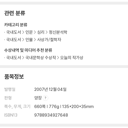
관련 분류
카테고리 분류
국내도서
인문
심리
정신분석학
국내도서
인물
사상가/철학자
수상내역 및 미디어 추천 분류
국내도서
국내문학상 수상작
오늘의 작가상
품목정보
발행일
2007년 12월 04일
판형
양장
쪽수, 무게, 크기
660쪽 | 776g | 135*200*35mm
ISBN13
9788934927648