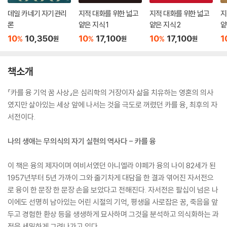
데일 카네기 자기관리
지적 대화를 위한 넓고
지적 대화를 위한 넓고
지
론
얕은 지식 1
얕은 지식 2
얕
10
10,350
10
17,100
10
17,100
1
%
%
%
원
원
원
책소개
『카를 융 기억 꿈 사상』은 심리학의 거장이자 삶을 치유하는 영혼의 의사
였지만 살아있는 세상 앞에 나서는 것을 극도로 꺼렸던 카를 융, 최후의 자
서전이다.
나의 생애는 무의식의 자기 실현의 역사다 - 카를 융
이 책은 융의 제자이며 여비서였던 아니엘라 야페가 융의 나이 82세가 된
1957년부터 5년 가까이 그와 줄기차게 대담을 한 결과 엮어진 자서전으
로 융이 한 문장 한 문장 손을 보았다고 전해진다. 자서전은 팔십이 넘은 나
이에도 선명히 남아있는 어린 시절의 기억, 평생을 사로잡은 꿈, 죽음을 앞
두고 경험한 환상 등을 생생하게 묘사하며 그것을 분석하고 의식화하는 과
정을 세밀하게 그려나가고 있다.