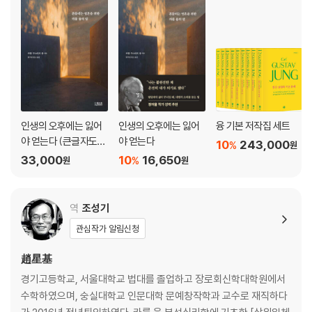
인생의 오후에는 잃어
인생의 오후에는 잃어
융 기본 저작집 세트
야 얻는다 (큰글자도
야 얻는다
10
243,000
%
원
서)
33,000
10
16,650
%
원
원
역
조성기
관심작가 알림신청
趙星基
경기고등학교, 서울대학교 법대를 졸업하고 장로회신학대학원에서
수학하였으며, 숭실대학교 인문대학 문예창작학과 교수로 재직하다