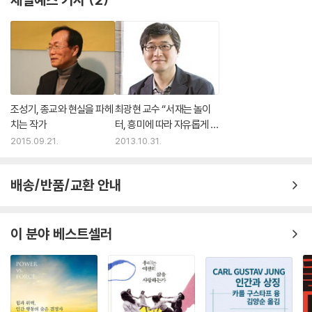
조성기, 종교와 현실을 파헤
최광현 교수 “서재는 놀이
치는 작가
터, 흥미에 따라 자유롭게 노
는 곳”
2015.09.21.
2013.10.31.
배송/반품/교환 안내
이 분야 베스트셀러