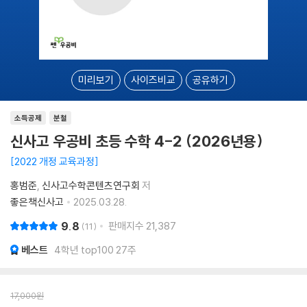
미리보기
사이즈비교
공유하기
소득공제
분철
신사고 우공비 초등 수학 4-2 (2026년용)
2022 개정 교육과정
홍범준
신사고수학콘텐츠연구회
저
좋은책신사고
2025.03.28.
9.8
판매지수
21,387
11
베스트
4학년 top100 27주
17,000
원