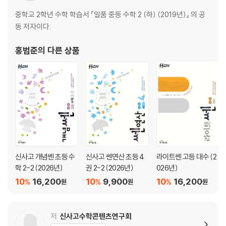
중학교 2학년 수학 학습서 『일품 중등 수학 2 (하) (2019년)』 의 공
동 저자이다.
홍범준
의 다른 상품
신사고 개념쎈 초등 수
신사고 쎈연산 초등 4
라이트쎈 고등 대수 (2
학 2-2 (2026년)
권 2-2 (2026년)
026년)
10
16,200
10
9,900
10
16,200
%
%
%
원
원
원
저
신사고수학콘텐츠연구회