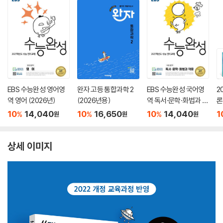
EBS 수능완성 영어영
완자 고등 통합과학 2
EBS 수능완성 국어영
2
역 영어 (2026년)
(2026년용)
역 독서·문학·화법과 작
론
문 (2026년)
(
10
14,040
10
16,650
10
14,040
1
%
%
%
원
원
원
상세 이미지