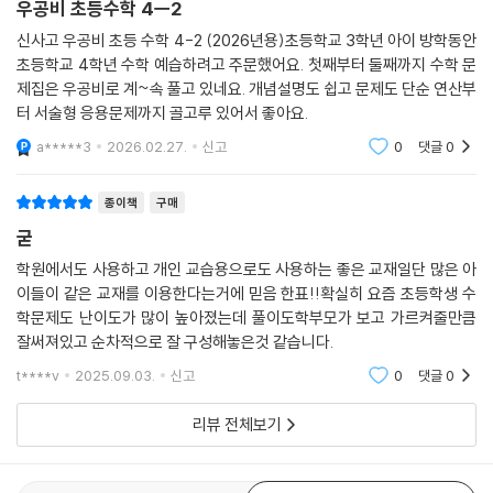
우공비 초등수학 4ㅡ2
신사고 우공비 초등 수학 4-2 (2026년용)초등학교 3학년 아이 방학동안
초등학교 4학년 수학 예습하려고 주문했어요. 첫째부터 둘째까지 수학 문
제집은 우공비로 계~속 풀고 있네요. 개념설명도 쉽고 문제도 단순 연산부
터 서술형 응용문제까지 골고루 있어서 좋아요.
a*****3
2026.02.27.
신고
0
댓글
0
종이책
구매
굳
학원에서도 사용하고 개인 교습용으로도 사용하는 좋은 교재일단 많은 아
이들이 같은 교재를 이용한다는거에 믿음 한표!!확실히 요즘 초등학생 수
학문제도 난이도가 많이 높아졌는데 풀이도학부모가 보고 가르켜줄만큼
잘써져있고 순차적으로 잘 구성해놓은것 같습니다.
t****v
2025.09.03.
신고
0
댓글
0
리뷰 전체보기