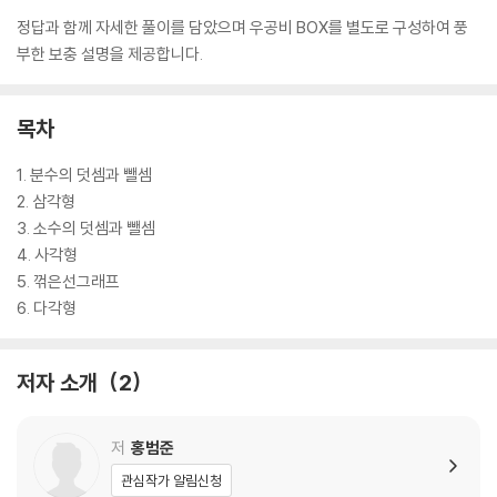
정답과 함께 자세한 풀이를 담았으며 우공비 BOX를 별도로 구성하여 풍
부한 보충 설명을 제공합니다.
목차
1. 분수의 덧셈과 뺄셈
2. 삼각형
3. 소수의 덧셈과 뺄셈
4. 사각형
5. 꺾은선그래프
6. 다각형
저자 소개
2
저
홍범준
관심작가 알림신청