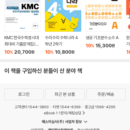
KMC 한국수학경시대
수리수리 수학나라 4
생공 기초분수소수 A
완
회대비 기출문제집(후
학년 2학기
기
10
15,300
%
원
기) 초등 4 (2026년)
10
20,700
10
10,800
1
%
%
원
원
이 책을 구입하신 분들이 산 분야 책
로그인
최근 본 상품
주문/배송
고객센터 1544-3800
티켓 1544-6399
중고샵 1566-4295
eBook 1:1문의/채팅상담
예스이십사(주) 사업자 정보
이용약관
개인정보처리방침
청소년보호정책