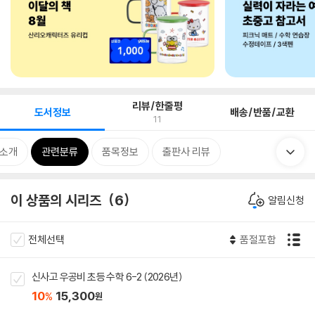
리뷰/한줄평
도서정보
배송/반품/교환
11
 소개
관련분류
품목정보
출판사 리뷰
이 상품의 시리즈
6
알림신청
전체선택
품절포함
신사고 우공비 초등 수학 6-2 (2026년)
10
15,300
%
원