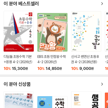
이 분야 베스트셀러
디딤돌 초등수학 기본
EBS 초등 만점왕 수학
신사고 쎈연산 초등 8
신
+응용 4-2 (2026년)
4-2 (2026년)
권 4-2 (2026년용)
-
10
15,300
10
14,850
10
9,000
1
%
%
%
원
원
원
이 분야 신상품