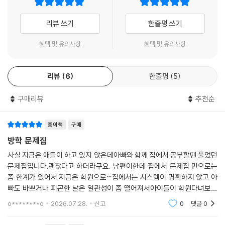
학습능력을 갖추게 됩니다.
리뷰 쓰기
한줄평 쓰기
『우공비 초등 시리즈』는 학습 내용을 어떻게 잘 전달할 수 있는지를 고민
하는 것뿐 아니라 초등학생들이 학습 내용에 더 집중할 수 있고, 더 오래 기
혜택 및 유의사항
혜택 및 유의사항
억에 남을 수 있는 방법을 고민하여 만든 학습자 중심 교재입니다.
리뷰
6
한줄평
5
구매리뷰
추천순
종이책
구매
방학 문제집
사실 지금은 애들이 하고 있지 않은데아빠와 함께 집에서 공부할땐 풀었던
문제집입니다.괜찮다고 하더라구요. 남편이한데 집에서 문제집 만으로는
좀 한계가 있어서 지금은 학원으로~집에서는 시스템이 명확하지 않고 아
빠도 바쁘거나 피곤한 날은 일관성이 좀 떨어져서아이들이 학원다녀보고
싶다고 해서^^ 갔네요. 학원비가 둘이 64만원 후덜덜 물론 5과목이긴 해
o********o
2026.07.28.
신고
0
댓글
0
두요 ㅠㅠ