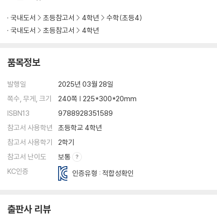
국내도서
초등참고서
4학년
수학(초등4)
국내도서
초등참고서
4학년
품목정보
발행일
2025년 03월 28일
쪽수, 무게, 크기
240쪽 | 225*300*20mm
ISBN13
9788928351589
참고서 사용학년
초등학교 4학년
참고서 사용학기
2학기
참고서 난이도
보통
KC인증
인증유형 : 적합성확인
출판사 리뷰