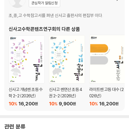
관심작가 알림신청
초,중,고 수학참고서를 펴낸 신사고 출판사의 편집부 이다.
신사고수학콘텐츠연구회
의 다른 상품
신사고 개념쎈 초등 수
신사고 쎈연산 초등 4
라이트쎈 고등 대수 (2
학 2-2 (2026년)
권 2-2 (2026년)
026년)
10
16,200
10
9,900
10
16,200
%
%
%
원
원
원
관련 분류