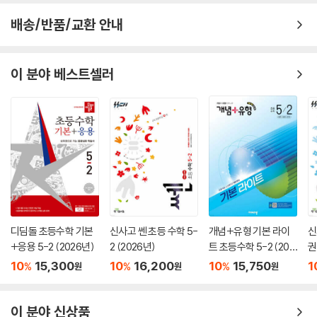
배송/반품/교환 안내
이 분야 베스트셀러
디딤돌 초등수학 기본
신사고 쎈 초등 수학 5-
개념+유형 기본 라이
신
+응용 5-2 (2026년)
2 (2026년)
트 초등수학 5-2 (202
권
6년)
10
15,300
10
16,200
10
15,750
1
%
%
%
원
원
원
이 분야 신상품