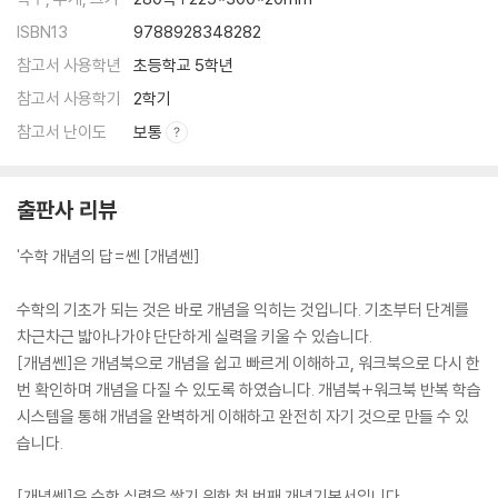
ISBN13
9788928348282
참고서 사용학년
초등학교 5학년
참고서 사용학기
2학기
참고서 난이도
보통
출판사 리뷰
'수학 개념의 답=쎈 [개념쎈]
수학의 기초가 되는 것은 바로 개념을 익히는 것입니다. 기초부터 단계를
차근차근 밟아나가야 단단하게 실력을 키울 수 있습니다.
[개념쎈]은 개념북으로 개념을 쉽고 빠르게 이해하고, 워크북으로 다시 한
번 확인하며 개념을 다질 수 있도록 하였습니다. 개념북+워크북 반복 학습
시스템을 통해 개념을 완벽하게 이해하고 완전히 자기 것으로 만들 수 있
습니다.
[개념쎈]은 수학 실력을 쌓기 위한 첫 번째 개념기본서입니다.