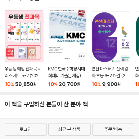
우등생 해법 전과목 시
KMC 한국수학경시대
연산 마스터 계산력 강
연
리즈 세트 5-2 (2026
회대비 기출문제집(후
화 초등 6-2 12권 (202
화
년)
기) 초등 5 (2026년)
6년)
6
10
59,850
10
20,700
10
9,900
1
%
%
%
원
원
원
이 책을 구입하신 분들이 산 분야 책
로그인
최근 본 상품
주문/배송