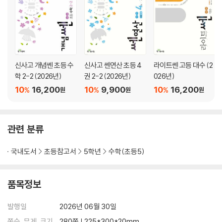
신사고 개념쎈 초등 수
신사고 쎈연산 초등 4
라이트쎈 고등 대수 (2
학 2-2 (2026년)
권 2-2 (2026년)
026년)
10
16,200
10
9,900
10
16,200
%
%
%
원
원
원
관련 분류
국내도서
초등참고서
5학년
수학(초등5)
품목정보
발행일
2026년 06월 30일
쪽수, 무게, 크기
280쪽 | 225*300*20mm