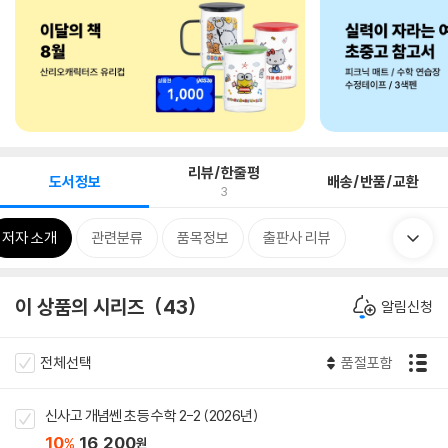
리뷰/한줄평
도서정보
배송/반품/교환
3
저자 소개
관련분류
품목정보
출판사 리뷰
이 상품의 시리즈
43
알림신청
전체선택
품절포함
신사고 개념쎈 초등 수학 2-2 (2026년)
10
16,200
%
원