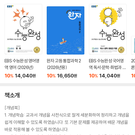
EBS 수능완성 영어영
완자 고등 통합과학 2
EBS 수능완성 국어영
2
역 영어 (2026년)
(2026년용)
역 독서·문학·화법과 작
론
문 (2026년)
(
10
14,040
10
16,650
10
14,040
1
%
%
%
원
원
원
책소개
[개념북]
1. 개념학습: 교과서 개념을 사전식으로 잘게 세분화하여 정리하고 개념을
쉽게 이해할 수 있도록 하였습니다. 또 기본 문제를 제공하여 배운 개념을
바로 적용해 볼 수 있도록 하였습니다.