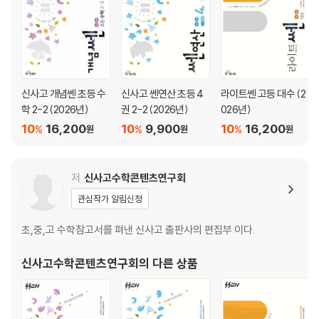
신사고 개념쎈 초등 수
신사고 쎈연산 초등 4
라이트쎈 고등 대수 (2
학 2-2 (2026년)
권 2-2 (2026년)
026년)
10
16,200
10
9,900
10
16,200
%
%
%
원
원
원
저
신사고수학콘텐츠연구회
관심작가 알림신청
초,중,고 수학참고서를 펴낸 신사고 출판사의 편집부 이다.
신사고수학콘텐츠연구회
의 다른 상품