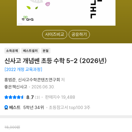
사이즈비교
공유하기
소득공제
베스트셀러
분철
신사고 개념쎈 초등 수학 5-2 (2026년)
2022 개정 교육과정
홍범준
신사고수학콘텐츠연구회
저
좋은책신사고
2026.06.30.
8.7
판매지수
19,488
3
베스트
5학년
34위
초등참고서 top100 3주
18,000
원