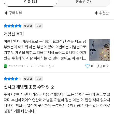
리뷰
2
한줄평
1
구매리뷰
추천순
종이책
구매
개념쎈 후기
여름방학때 예습용으로 구매했어요그전엔 쎈을 바로 공
부했는데 어려워 하는 부분이 있어 이번에는 개념썬으로
기초 및 개념을 익히고 다음 문제집 풀려고 합니다 아이가
훨씬 수월해하고 잘 이해하는 것 같아 좋아요 이 문제집
후에 다음 단계 뭇제집 구매하면 될 것 같아요
c******8
2026.07.26.
신고
0
댓글
0
종이책
구매
신사고 개념쎈 초등 수학 5-2
수학학원에서 쎈 시리즈를 처음 접했습니다.모든 유형의 문제가 골고루 있
다며 추천하셨어요.연산과 개념을 확실히 잡는 데는 이 만한 책이 없다시
네요.이 책으로 열심히 꾸준하게 공부해서 수학만큼은 자신 있는 아이로
성장하기를 바랍니다!