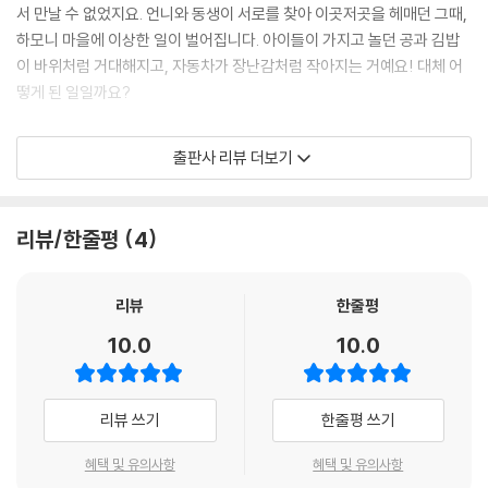
서 만날 수 없었지요. 언니와 동생이 서로를 찾아 이곳저곳을 헤매던 그때,
하모니 마을에 이상한 일이 벌어집니다. 아이들이 가지고 놀던 공과 김밥
이 바위처럼 거대해지고, 자동차가 장난감처럼 작아지는 거예요! 대체 어
떻게 된 일일까요?
반짝이는 별꽃이 있는 곳에서 만나기로 약속했던 두 자매는 과연 지구의
출판사 리뷰 더보기
하모니 마을에서 우주별마을의 별꽃을 찾아 다시 만날 수 있을까요? 『슈팅
스타 캐치! 티니핑 마음을 채우는 동화 ⑤ 아롱다롱 만나고 싶어!』에서 알
아봐요!
리뷰/한줄평
4
♡『슈팅스타 캐치! 티니핑 마음을 채우는 동화 ⑤ 나도 캐치해 줘!』 속 캐
릭터 소개
리뷰
한줄평
10.0
10.0
『슈팅스타 캐치! 티니핑 마음을 채우는 동화 ⑤ 아롱다롱 보고 싶어!』에 등
장하는 캐릭터를 만나요! 로미와 프린세스부터 하츄핑과 빛나핑, 초롱핑,
빤짝핑, 그리고 로미가 캐치한 스타티니핑 친구들도 만날 수 있어요.
리뷰 쓰기
한줄평 쓰기
♡생생한 그림과 재미있는 동화로 다시 보는 「슈팅스타 캐치! 티니핑」
혜택 및 유의사항
혜택 및 유의사항