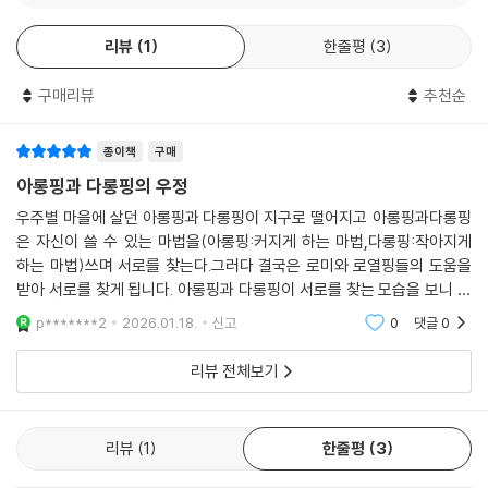
실제 방송 영상을 담은 생생한 그림과 에피소드를 재구성한 즐거운 동화로
리뷰
1
한줄평
3
「슈팅스타 캐치! 티니핑」을 새롭게 즐기며 어휘력을 키워요!
구매리뷰
추천순
♡다양한 놀이 활동으로 집중력과 상상력이 쑥쑥!
이 책의 주인공인 티니핑들과 함께하는 퀴즈로 이야기를 복습하며 문해력
종이책
구매
도 기르고, 선 긋기 활동으로 창의력과 손가락 힘도 키울 수 있어요!
아롱핑과 다롱핑의 우정
우주별 마을에 살던 아롱핑과 다롱핑이 지구로 떨어지고 아롱핑과다롱핑
은 자신이 쓸 수 있는 마법을(아롱핑:커지게 하는 마법,다롱핑:작아지게
하는 마법)쓰며 서로를 찾는다.그러다 결국은 로미와 로열핑들의 도움을
받아 서로를 찾게 됩니다. 아롱핑과 다롱핑이 서로를 찾는 모습을 보니 서
로를 얼마나 아끼고있는지 알수 있었습니다.저도 제 동생들과 싸우지 않고
p*******2
2026.01.18.
신고
0
댓글
0
사이좋게 지내야겠
리뷰 전체보기
리뷰
1
한줄평
3