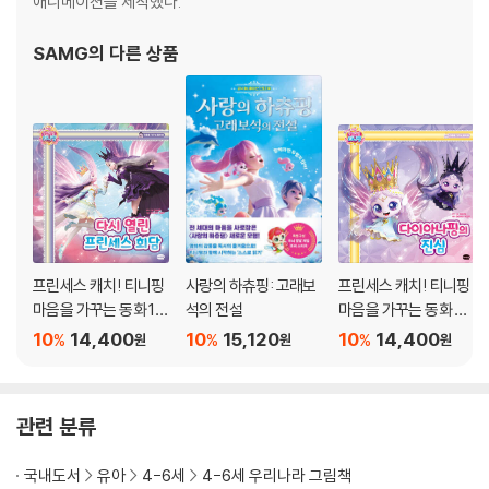
애니메이션을 제작했다.
릭터들의 대사를 그대로 담아 티니핑을 좋아하는 마음을 읽기로 연결했고,
다양한 우리말 어휘로 상황을 설명하는 지문이 더해져 어휘 발달에 도움이
SAMG
의 다른 상품
되도록 했습니다. 『슈팅스타 캐치! 티니핑 마음이 빛나는 동화 ⑤ 아롱다
롱 만나고 싶어!』는 어린이들의 눈과 마음을 사로잡고, 상상력을 키워 주
고, 읽기에 대한 흥미를 자극하며 즐겁게 집중력과 문해력을 기르게 해 줄
것입니다.
프린세스 캐치! 티니핑
사랑의 하츄핑: 고래보
프린세스 캐치! 티니핑
마음을 가꾸는 동화 10
석의 전설
마음을 가꾸는 동화 9 :
: 다시 열린 프린세스 회
다이아나핑의 진심
10
14,400
10
15,120
10
14,400
%
%
%
원
원
원
담
관련 분류
국내도서
유아
4-6세
4-6세 우리나라 그림책