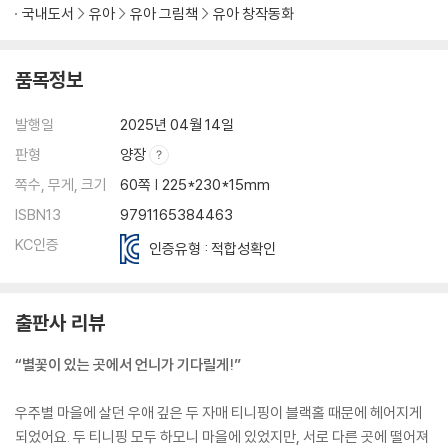
국내도서
유아
유아 그림책
유아 창작동화
품목정보
발행일
2025년 04월 14일
판형
양장
쪽수, 무게, 크기
60쪽 | 225*230*15mm
ISBN13
9791165384463
KC인증
인증유형 : 적합성확인
출판사 리뷰
“별꽃이 있는 곳에서 언니가 기다릴게!”
우주별 마을에 살던 우애 깊은 두 자매 티니핑이 블랙홀 때문에 헤어지게
되었어요. 두 티니핑 모두 하모니 마을에 있었지만, 서로 다른 곳에 떨어져