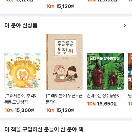
10
15,120
%
원
이 분야 신상품
[그래제본소] 추억이
[그래제본소] 두근두근
끝내주는 장수풍뎅이
당
퐁퐁 도넛 빵집
돌잡이
10
16,650
1
%
원
10
15,300
10
15,120
%
%
원
원
이 책을 구입하신 분들이 산 분야 책