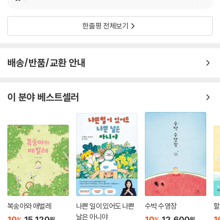
한줄평 전체보기
배송/반품/교환 안내
이 분야 베스트셀러
복숭아와 애벌레
나쁜 일이 있어도 나쁜
수박 수영장
할
날은 아니야
10
15,120
10
12,600
1
%
%
원
원