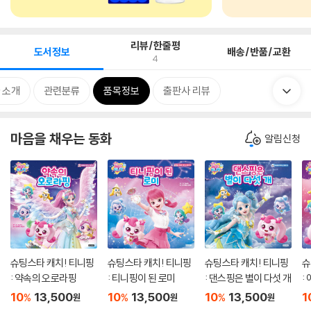
리뷰/한줄평
도서정보
배송/반품/교환
4
 소개
관련분류
품목정보
출판사 리뷰
마음을 채우는 동화
알림신청
슈팅스타 캐치! 티니핑
슈팅스타 캐치! 티니핑
슈팅스타 캐치! 티니핑
슈
: 약속의 오로라핑
: 티니핑이 된 로미
: 댄스핑은 별이 다섯 개
:
어
10
13,500
10
13,500
10
13,500
1
%
%
%
원
원
원