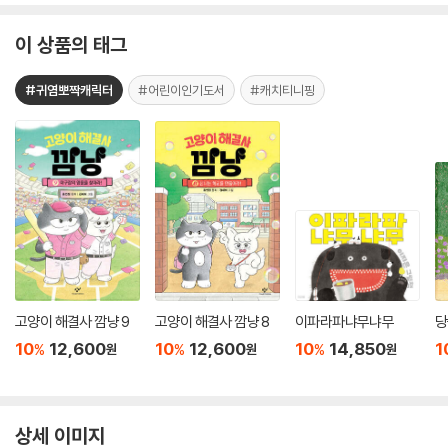
이 상품의 태그
#귀염뽀짝캐릭터
#어린이인기도서
#캐치티니핑
고양이 해결사 깜냥 9
고양이 해결사 깜냥 8
이파라파냐무냐무
당
10
12,600
10
12,600
10
14,850
1
%
%
%
원
원
원
상세 이미지