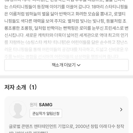
는 스타티니핑들이 등장해 이야기를 이끌어 갑니다. 18마리 스타티니핑들
은 이름처럼 밤하늘의 별을 닮아 반짝이고 화려한 모습을 뽐내고, 로열티
니핑들도 색다른 매력을 보여 주지요. 별처럼 빛나는 빛나핑, 등불처럼 초
롱초롱한 초롱핑, 달처럼 반짝이는 빤짝핑은 로미를 눈부신 프린세스로 변
신시킵니다. 새로운 캐릭터와 더욱더 넓어진 세계관으로 역대 최고의 인기
를 자랑하는 〈슈팅스타 캐치! 티니핑〉은 어린이들을 닮은 순수하고 장난스
러운 티니핑들을 통해 어린이들의 공감대를 자극하고, 드넓고 신비로운 우
주를 누비는 경험을 선사하며 어린이들의 상상력을 팽창시켜 줍니다.
책소개 더보기
아이휴먼이 펴내는 『슈팅스타 캐치! 티니핑 마음이 빛나는 동화』 시리즈는
이런 〈슈팅스타 캐치! 티니핑〉의 에피소드를 동화로 재구성해 어린이들의
흥미와 상상력을 자극한 것은 물론, 동화 내용을 돌아보는 재미있는 퀴즈
저자 소개
1
로 집중력과 문해력 향상에 도움을 줍니다. 어린이들은 『슈팅스타 캐치! 티
니핑 마음이 빛나는 동화』 시리즈를 통해 자기의 마음을 돌아보며 표현하
원저
SAMG
고, 친구들의 감정을 살피는 바른 어린이로 성장할 것입니다.
관심작가 알림신청
이번 『슈팅스타 캐치! 티니핑 마음이 빛나는 동화 ⑤ 아롱다롱 만나고 싶
글로벌 콘텐츠 엔터테인먼트 기업으로, 2000년 창립 이래 다수 창작
어!』는 애니메이션의 11화를 재구성한 그림책입니다. 실제 방송 화면과 캐