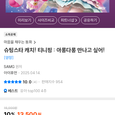
미리보기
사이즈비교
파트너샵
공유하기
소득공제
마음을 채우는 동화
슈팅스타 캐치! 티니핑 : 아롱다롱 만나고 싶어!
양장
SAMG
원저
아이휴먼
2025.04.14.
10.0
판매지수
954
4
베스트
유아 top100 4주
15,000
원
10
13,500