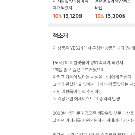
이 지랄맞음이 쌓여 축
검은 불꽃과 빨간 폭스
제가 되겠지
바겐
10
15,120
10
15,300
%
%
원
원
책소개
이 상품은 YES24에서 구성한 상품입니다.(낱개 
[도서] 이 지랄맞음이 쌓여 축제가 되겠지
“책을 읽고 슬펐고 뜨거웠으며,
아리고 기운이 났다는 사실을 그녀에게 전한다.
그녀의 훤칠한 글 앞에서 내가 바짝 쫄았다는 사
시인 이병률이 강력 추천하는
‘시각장애인 에세이스트’ 조승리의 탄생
2023년 샘터 문예공모전 생활수필 부문 대상
살아온 이야기를 시원시원하게 써내려간 저자는 
열다섯, 시력을 잃기 시작한 순간부터 저자는 