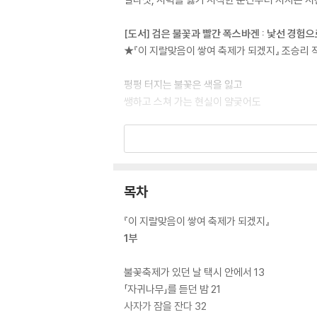
[도서] 검은 불꽃과 빨간 폭스바겐 : 낯선 경험
★『이 지랄맞음이 쌓여 축제가 되겠지』 조승리
펑펑 터지는 불꽃은 색을 잃고
쌩하고 스쳐 가는 현실이 얄궂어도
기어코 세상을 구경하고 사람을 겪어내며
최대치로 느낀 ‘살아 있다는 감각’
비극으로 끝날 줄 알았던 삶을 축제로 만들어내며
목차
빨간 폭스바겐』이 세미콜론에서 출간된다. 이번 
『이 지랄맞음이 쌓여 축제가 되겠지』
좌충우돌 여행기를 시작으로 플라멩코 수업, 배리
1부
갖고 시도하는 작가의 모습과 감정 변화가 생생하다
불꽃축제가 있던 날 택시 안에서 13
「자귀나무」를 듣던 밤 21
사자가 잠을 잔다 32