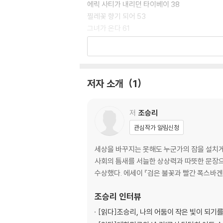
에릭 사티가 내리던 타이베이 38
찔레꽃 향기 되어 53
그녀가 온다 61
노루를 사랑한 아저씨 66
숙희씨, 호랑이 그리고 물고기들 79
무국적 만두 84
저자 소개
1
2부
위로의 방식 99
저
조승리
영화처럼 엄마처럼 107
관심작가 알림신청
가라앉은 배, 구부러진 등 116
운동화 할머니 122
세상을 바꾸지는 못해도 누군가의 잠을 설치게
넘버 파이브 132
사회의 틈새를 서늘한 상상력과 따뜻한 문장으로
끝까지 한 방! 137
수상했다. 에세이 『검은 불꽃과 빨간 폭스바겐
정지된 도시 149
조승리
인터뷰
3부
[읽다]
조승리, 나의 어둠이 작은 빛이 되기