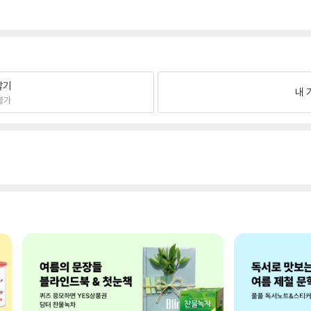
팔기
내 
불가