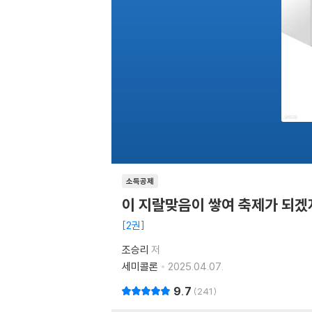
소득공제
이 지랄맞음이 쌓여 축제가 되겠
2권
조승리
저
세미콜론
2025.04.07.
9.7
241