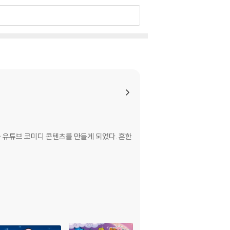
없는 으뜸이와 에이미의 일상 스토리는 진짜 웃음이
백 유형, 굴개굴개 청개구리 세상, 흔한 동생 관찰
억 회를 넘어서는 인기 크리에이터로, 흔한컴퍼니에
중 유튜브 코미디 콘텐츠를 만들게 되었다. 흔한
에피소드를 코믹하게 그려 내어 웃음과 공감을 이