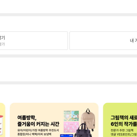
팔기
내 
불가