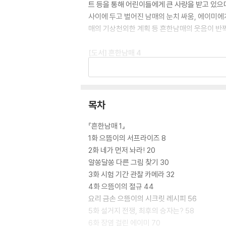
트 등을 통해 어린이들에게 큰 사랑을 받고 있으
사이에 두고 벌어진 남매의 눈치 싸움, 에이미에
매의 기상천외한 계획 등 흔한남매의 웃음이 반
[도서] 흔한남매 4
웃음 폭탄 '에피소드'와 깨알 재미 '놀이'의 
티격태격 일상은 물론이고, 두근두근 새 학기를 맞
재미가 가득한 에피소드 만화가 수록되어 있습니다
기’, ‘요리 금손 으뜸이의 시크릿 레시피’ 등 
목차
[도서] 흔한남매 5
『흔한남매 1』
웃음 폭탄 '에피소드'와 깨알 재미 '놀이'의 조합!
1화 으뜸이의 서프라이즈 8
2화 네가 먼저 놔라! 20
어린이의 웃음 코드에 맞춰 엄선한 에피소드를 
알쏭달쏭 다른 그림 찾기 30
준비한 효도 대작전, 집에서 재밌게 노는 방법, 
3화 시험 기간 관찰 카메라 32
간에는 유튜브에서는 만날 수 없었던 ‘완전 감동! 
4화 으뜸이의 절규 44
되어 있습니다.
요리 금손 으뜸이의 시크릿 레시피 56
5화 설거지 전쟁, 최후의 승자는? 58
[도서] 흔한남매 6
6화 장염 걸린 에이미 70