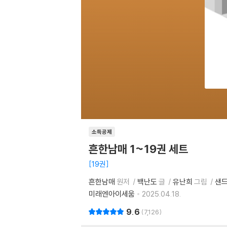
소득공제
흔한남매 1~19권 세트
19권
흔한남매
원저
백난도
글
유난희
그림
샌드
미래엔아이세움
2025.04.18.
9.6
7,126