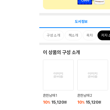
도서정보
구성 소개
책소개
목차
저자 
이 상품의 구성 소개
흔한남매 1
흔한남매 2
10
15,120
10
15,120
%
%
원
원