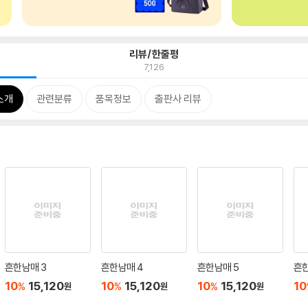
리뷰/한줄평
7,126
소개
관련분류
품목정보
출판사 리뷰
흔한남매 3
흔한남매 4
흔한남매 5
흔한
10
15,120
10
15,120
10
15,120
10
%
%
%
원
원
원