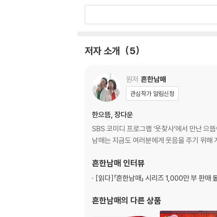
가을 하늘처럼 청량한 흔한남매의 웃음과 유머!
꼬불꼬불 미로 찾기
7화 남매가 하나 되는 순간들 84
『흔한남매 6』은 ‘흔한남매’ 유튜브 영상의 스
8화 으뜸이의 특별 영어 수업 96
필요한 어린이들에게 순수한 웃음과 유쾌한 우애
풀면 풀수록 어이없는 영어 난센스 퀴즈 108
저자 소개
5
9화 본격 에이미 소풍 코디 110
[도서] 흔한남매 7
10화 너무 공감돼서 무서운 이야기 122
유튜브 214만 구독 돌파! 인기 크리에이터 흔
꼭꼭 숨어라! 숨은그림찾기 134
원저
흔한남매
흔한남매가 선사하는 유쾌한 우애와 순수한 웃음
11화 에이미, 호신술 배우다! 136
관심작가 알림신청
12화 몰래 본 에이미의 일기 148
웃음 없인 볼 수 없는 지독한 화장실 전쟁, 티 안
우당탕탕 흔한남매 홈 비디오 160
한으뜸, 장다운
일기 등 알콩달콩 귀여운 웃음이 가득한 일상을 소
SBS 코미디 프로그램 ‘웃찾사’에서 만난 으
소속되어 있습니다. 상황극콩트 등을 통해 어린이
『흔한남매 2』
남매는 지금도 여러분에게 웃음을 주기 위해 
끌어 내고 있습니다.
1화 불꽃 튀는 말싸움 8
2화 오빠에게 괴롭힘 안 당하는 비법 22
흔한남매
인터뷰
『흔한남매 7』은 [흔한남매] 유튜브 영상의 스
요리 금손 으뜸이의 시크릿 레시피 34
[읽다]
「흔한남매」 시리즈 1,000만 부 판매 
3화 첫째라서 서러운 으뜸이 36
[도서] 흔한남매 8
4화 오디션에 도전한 에이미 48
흔한남매
의 다른 상품
더위를 날리는 흔한남매의 오싹하고 깜찍한 일상
꼭꼭 숨어라! 숨은그림찾기 60