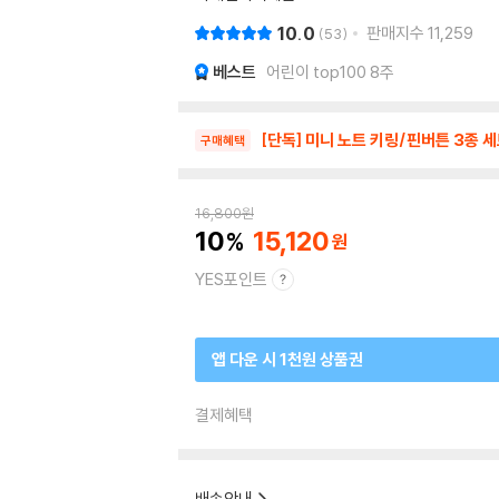
10.0
판매지수
11,259
53
베스트
어린이 top100 8주
[단독] 미니 노트 키링/핀버튼 3종 세
구매혜택
16,800
원
10
15,120
YES포인트
앱 다운 시 1천원 상품권
결제혜택
배송안내