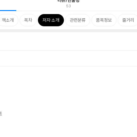
리뷰/한줄평
53
책소개
목차
저자 소개
관련분류
품목정보
줄거리
트