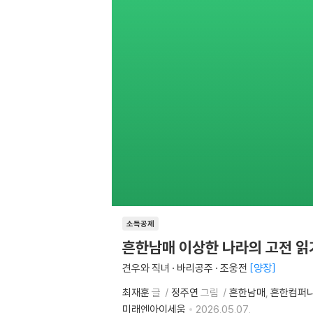
소득공제
흔한남매 이상한 나라의 고전 읽
견우와 직녀 · 바리공주 · 조웅전
양장
최재훈
글
정주연
그림
흔한남매
흔한컴퍼
미래엔아이세움
2026.05.07.