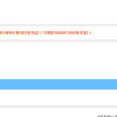
트/캐릭터 펜(포인트차감) / 기대평 1000P(300명 추첨)
서울특별시 영