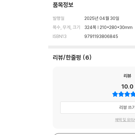
품목정보
발행일
2025년 04월 30일
쪽수, 무게, 크기
324쪽 | 210*280*30mm
ISBN13
9791193806845
리뷰/한줄평
6
리뷰
10.0
리뷰 쓰
혜택 및 유의