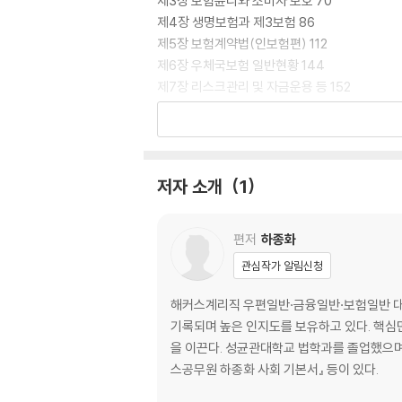
제3장 보험윤리와 소비자 보호 70
제4장 생명보험과 제3보험 86
제5장 보험계약법(인보험편) 112
제6장 우체국보험 일반현황 144
제7장 리스크관리 및 자금운용 등 152
PART 02 제2편 우체국보험 제도 163
제1장 우체국보험 모집 및 언더라이팅 164
저자 소개
1
제2장 우체국보험 계약유지 및 보험금 지급 180
PART 03 제3편 우체국보험 상품 207
편저
하종화
관심작가 알림신청
제1장 우체국보험 상품 208
제2장 우체국보험 관련 세제 276
해커스계리직 우편일반·금융일반·보험일반 대표
기록되며 높은 인지도를 보유하고 있다. 핵심
PART 04 제4편 부록 : 관련 법령
을 이끈다. 성균관대학교 법학과를 졸업했으며,
스공무원 하종화 사회 기본서』 등이 있다.