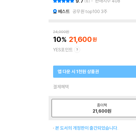
9.7
판매지수
408
6
베스트
공무원 top100 3주
24,000
원
10
21,600
YES포인트
앱 다운 시 1천원 상품권
결제혜택
종이책
21,600
원
본 도서의 개정판이 출간되었습니다.