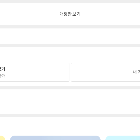
개정판 보기
팔기
내 
불가