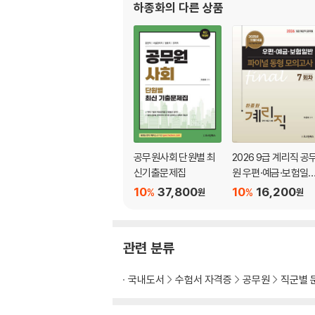
하종화
의 다른 상품
공무원사회 단원별 최
2026 9급 계리직 공
신기출문제집
원 우편·예금·보험일
파이널 동형 모의고사
10
37,800
10
16,200
%
%
원
원
(7회차)
관련 분류
국내도서
수험서 자격증
공무원
직군별 