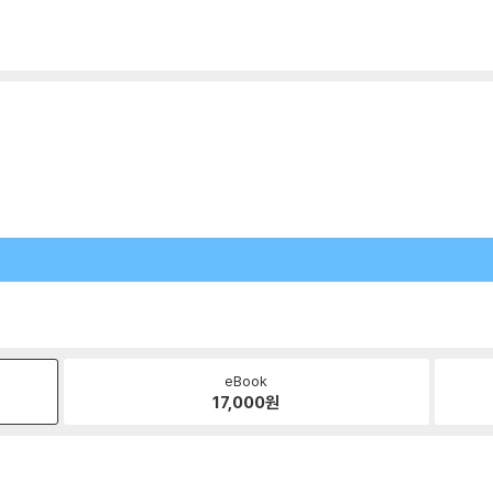
eBook
17,000
원