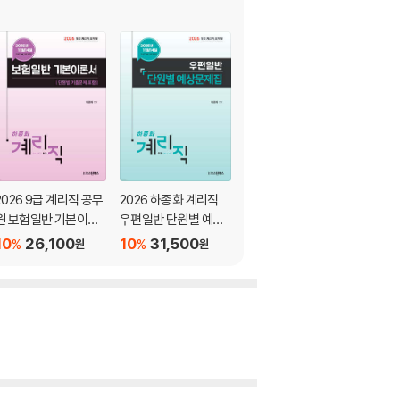
2026 9급 계리직 공무
2026 하종화 계리직
2026 9급 계리직 공무
원 보험일반 기본이론
우편일반 단원별 예상
원 우편일반 기본이론
서
문제집
서 세트 : 우편일반+예
10
26,100
10
31,500
10
52,200
%
%
%
원
원
원
금일반 (단원별 기출문
제 포함)