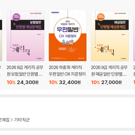
무
2026 9급 계리직 공무
2026 하종화 계리직
2026 9급 계리직 공무
반
원 보험일반 단원별 예
우편일반 OX 지문정리
원 예금일반 단원별 예
상문제집
상문제집
10
24,300
10
32,400
10
27,000
%
%
%
원
원
원
문제집
기타직군