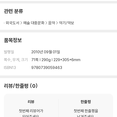
관련 분류
외국도서
예술 대중문화
음악
악기/악보
품목정보
발행일
2010년 09월 01일
쪽수, 무게, 크기
71쪽 | 290g | 229*305*6mm
ISBN13
9780739059463
리뷰/한줄평
0
리뷰
한줄평
첫번째 리뷰어가
첫번째 한줄평을
되어주세요.
남겨주세요.