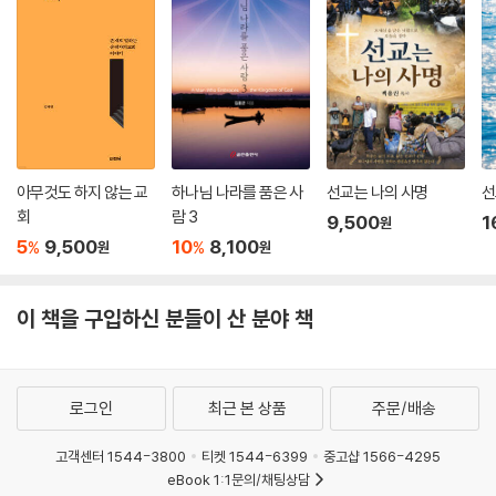
이 세대를 위한 선교에 있어 가장 중요한 책이다. 존 파이퍼는 열방 가운데
영광 받으시려는 하나님의 갈망에 선교의 가치를 둔다.
- 알버트 몰러 (남침례신학교 총장)
참되고 살아 계신 하나님을 향해 우리의 얼굴과 마음을 돌이키는 일을 존
파이퍼보다 탁월하게 해낸 사람은 없다. 그는 전 세계에 흩어져 있는 잃어
버린 자들을 향한 하나님의 열정을 직시하라고 도전한다.
아무것도 하지 않는 교
하나님 나라를 품은 사
선교는 나의 사명
선
회
람 3
- 조셉 스토웰 (무디신학교 학장)
9,500
1
원
5
9,500
10
8,100
%
%
원
원
내게 선교에 관한 단 한 권의 책을 고르라면, 바로 이 책이 될 것이다. 그리
스도를 위해 땅끝까지 나아가는 사명에 대한 고귀한 동기를 회복하고픈 마
이 책을 구입하신 분들이 산 분야 책
음이 있다면 바로 이 책을 읽으라.
- 두안 리트핀 (전 휘튼대학교 학장)
로그인
최근 본 상품
주문/배송
고객센터 1544-3800
티켓 1544-6399
중고샵 1566-4295
eBook 1:1문의/채팅상담