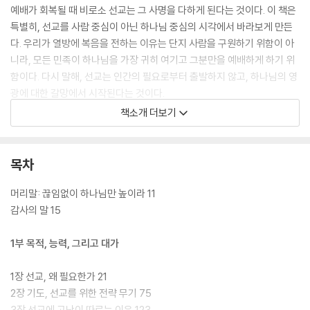
예배가 회복될 때 비로소 선교는 그 사명을 다하게 된다는 것이다. 이 책은
특별히, 선교를 사람 중심이 아닌 하나님 중심의 시각에서 바라보게 만든
다. 우리가 열방에 복음을 전하는 이유는 단지 사람을 구원하기 위함이 아
니라, 모든 민족이 하나님을 가장 귀히 여기고 그분만을 예배하게 하기 위
함이다. 다시 말해, 선교는 인간의 필요로부터 출발하지 않고, 하나님의 영
광에 대한 갈망에서 시작된다는 것이다.
책소개 더보기
30주년을 맞아 출간된 이번 개정증보판은 새로운 세대를 위해 더욱 탄탄
하게 다듬어졌다. 각 장마다 신학적 논증과 성경 본문이 풍성하게 담겼고,
오늘날 선교적 교회와 성도들에게 여전히 생생한 도전과 위로를 전해준다.
목차
예배가 선교의 연료이며 목표라는 선언은, 단순한 이론이 아니라 실제 사
역과 삶에서 적용될 수 있도록 풍성한 예시와 설명으로 제시된다. 무엇보
머리말: 끊임없이 하나님만 높이라 11
다 이 책은 모든 그리스도인이 예배자이자 선교적 존재임을 깨닫게 만든
감사의 말 15
다. 특정한 부르심을 받은 이들만이 아니라, 하나님을 진심으로 높이는 자
라면 누구든 그 삶으로 열방 가운데 하나님의 이름을 전하는 증인이 되어
1부 목적, 능력, 그리고 대가
야 한다는 선포는, 독자의 가슴에 깊은 울림을 남긴다.
1장 선교, 왜 필요한가 21
『열방을 향해 가라』는 단순한 선교 이론서가 아니다. 이 책은 독자가 하나
2장 기도, 선교를 위한 전략 무기 75
님의 하나님 되심을 온전하게 인정하고, 예배와 선교가 분리될 수 없는 하
3장 선교에 고난이 따르는 이유 123