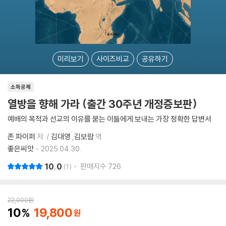
미리보기
사이즈비교
공유하기
소득공제
열방을 향해 가라 (출간 30주년 개정증보판)
예배의 목적과 선교의 이유를 묻는 이들에게 보내는 가장 정확한 답변서
존 파이퍼
저
김대영
,
김보람
역
좋은씨앗
2025.04.30.
10.0
판매지수
726
1
22,000
원
10
19,800