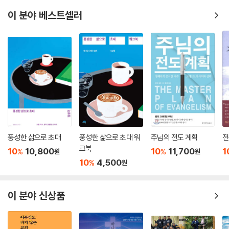
되고 시간이 어느 정도 흐른 뒤였다. 지난 30년 동안 여러 교회, 세미나, 선
이 분야 베스트셀러
교사들은 이 책에 의지해 대위임령에 대한 신학적 기초를 확인했다. 예배
를 선교의 중심에 둘 때 선교의 동기와 목표는 제자리를 찾으며 성경의 하
나님이 비로소 존귀히 여김을 받으신다. 존 파이퍼가 이 책을 통해 각 교회
에 나눈 축복은 이제 곧 땅끝까지 다다를 것이다. 만왕의 왕께서 앞으로의
30년도 이 책을 사용하셔서 놀라운 일을 행하실 것이다.
- 브룩스 부저 (라디우스 국제훈련원 원장)
이 책은 하나님을 영화롭게 하고, 많은 그리스도인들의 세계관 주변부에
자리한 선교를 중심부로 옮겨 가도록 돕는데, 이는 아주 성경적이다. 하나
풍성한 삶으로 초대
풍성한 삶으로 초대 워
주님의 전도 계획
전
님의 나라가 확장되도록 독려하고 참된 예배자들이 늘어나게 하는 책이다.
크북
10
10,800
10
11,700
1
%
%
원
원
- 패트릭 존스톤 (『세계기도정보』 저자)
10
4,500
%
원
존 파이퍼는 우리가 하나님 안에서 가장 만족할 때 하나님이 가장 큰 영광
을 받으신다는 것을 우리에게 다시 한 번 일깨운다.
이 분야 신상품
- 엘리자베스 엘리엇 (『전능자의 그늘』 저자)