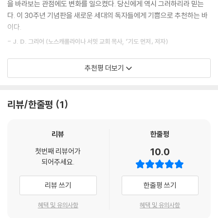
을 바라보는 관점에도 변화를 일으켰다. 당신에게 역시 그러하리라 믿는
다면 그 가치를 최고로 여기는 것이다. 반면 그렇게 하지 않는다면, 우리가
다. 이 30주년 기념판을 새로운 세대의 독자들에게 기쁨으로 추천하는 바
이미 가지고 있는 다른 것을 더 소중히 여기는 것이다. […] 하나님이라는
이다.
보화의 가치 역시 우리가 치르는 희생의 크기와 우리가 누리는 기쁨의 크
- J. D. 그리어 (노스캐롤라이나 서밋 교회 목사, 『기도 먼저』 저자)
기에 의해 결정된다
--- 「3장 선교에 고난이 따르는 이유」 중에서
그리스도인들 사이에서 반짝 인기를 끌며 찬사를 받은 베스트셀러는 많았
추천평 더보기
다. 그 책들은 한동안 사람들 입에 오르내리며 판매되다 얼마 지나지 않아
그리스도의 대속 사역은 누구든지 하나님 앞에서 의롭다 하심을 얻기 위한
사람들에게서 잊힌다. 이와 대조적으로 교회를 세워가는 데 기초가 되는
단 하나뿐인 유일한 길이다. 죄 문제는 인류 누구나 얽매여 있으며 사람들
도서는 몇 안 된다. 『열방을 향해 가라』는 후자에 속한다. 영광을 받으시는
리뷰/한줄평
1
을 하나님으로부터 끊어 놓는 심각한 사안이다. 이 보편적 문제에 대한 해
데 열정적이시며, 은혜로이 자신을 드러내시고, 주님 안에서 기쁨과 의미
결책은 십자가에서 단번에 드린 바 되신 하나님의 아들의 대속의 죽음이
를 찾는 자들을 구속하기 위해 자신을 기쁘게 내어주신 하나님의 위대하심
다. 이것이 바로 선교의 토대다. 우리가 선교를 행할 결정적 이유다.
리뷰
한줄평
이 이 책 면면에 스며들어 있다. 하나님은 독생자를 통해 열방에 기쁨과 소
--- 「4장 그리스도는 구원의 필수 요건인가」 중에서
망을 주는 분으로 계시되셨다. 누군가 주님이 어떤 분인지 깨닫는다면, 구
10.0
첫번째 리뷰어가
속주의 장엄하심에 사로잡혀 그리스도를 외치지 않을 수 없을 것이다. 나
되어주세요.
전 역사를 통틀어 하나님의 위대한 목표는 자기 이름의 영광을 높이고 나
는 마음과 열정을 다해 아름다우신 구세주와 연합하길 사모하는 이들에게
타내셔서 모든 민족들로부터 나온 자기 종족이 이를 즐거워하게 하시는 것
실용적이고도 신학적인 입문서로 이 책을 추천한다.
리뷰 쓰기
한줄평 쓰기
이다.
--- 「5장 열방 가운데 하나님의 하나님 되심」 중에서
- 폴 데이비스 (세계 복음화를 위한 침례교 연합 회장)
혜택 및 유의사항
혜택 및 유의사항