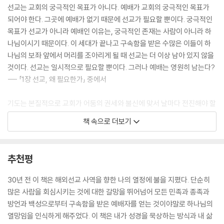
미주 453
선교는 교회의 궁극적인 목표가 아니다. 예배가 교회의 궁극적인 목표가
되어야 한다. 그곳에 예배가 없기 때문에 선교가 필요할 뿐이다. 궁극적인
목표가 선교가 아니라 예배인 이유는, 궁극적인 존재는 사람이 아니라 하
나님이시기 때문이다. 이 세대가 끝나고 구속함을 받은 수많은 이들이 하
나님의 보좌 앞에서 머리를 조아리게 될 때 선교는 더 이상 남아 있지 않을
것이다. 선교는 일시적으로 필요할 뿐이다. 그러나 예배는 영원히 남는다?
--- 「1장 선교, 왜 필요한가」 중에서
기도는 본질적으로 교회가 어둠의 권세와 불신에 맞서 날마다 전진해야 할
때 사용하는 전시(戰時)용 무전기다. 기도를 우리가 살고 있는 가정집에
책 속으로 더보기
서 좀 더 편하자고 윗층에 연락할 때 쓰는 가정용 인터폰쯤으로 생각한다
면, 기도가 제대로 작동하지 않는 것은 당연한 일이다. 그러나 하나님은 우
리에게 기도를 전시용 무전기로 허락하셨다. 세상 속에서 그리스도의 나라
추천평
가 전선을 확대해 갈 때 우리에게 필요한 모든 것을 작전사령부에 요청하
는 데 쓰라고 말이다.
30년 전 이 책은 해외선교 사역을 향한 나의 열정에 불을 지폈다. 단순히
--- 「2장 기도, 선교를 위한 전략 무기」 중에서
많은 사람을 회심시키는 것에 대한 갈망을 뛰어넘어 모든 민족과 종족과
방언과 백성으로부터 구속함을 받은 예배자를 얻는 것이야말로 하나님의
숨겨진 보화의 가치는 어떻게 결정되는가? 그것을 얻기 위해 무엇을 대가
열망임을 인식하게 해주었다. 이 책은 내가 성경을 묵상하는 방식과 내 삶
로 희생하느냐에 의해서다. 그 보화를 얻기 위해 우리가 가진 모든 것을 판