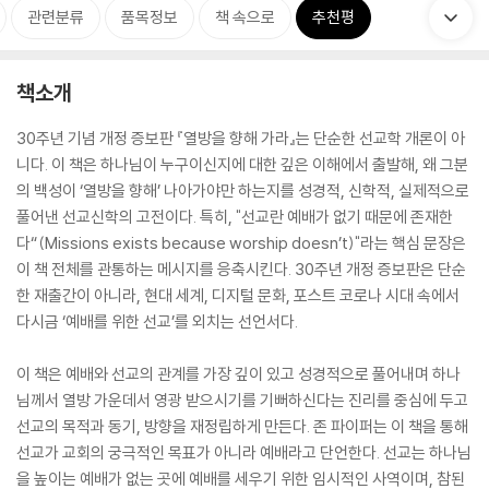
관련분류
품목정보
책 속으로
추천평
책소개
30주년 기념 개정 증보판 『열방을 향해 가라』는 단순한 선교학 개론이 아
니다. 이 책은 하나님이 누구이신지에 대한 깊은 이해에서 출발해, 왜 그분
의 백성이 ‘열방을 향해’ 나아가야만 하는지를 성경적, 신학적, 실제적으로
풀어낸 선교신학의 고전이다. 특히, "선교란 예배가 없기 때문에 존재한
다“(Missions exists because worship doesn’t)"라는 핵심 문장은
이 책 전체를 관통하는 메시지를 응축시킨다. 30주년 개정 증보판은 단순
한 재출간이 아니라, 현대 세계, 디지털 문화, 포스트 코로나 시대 속에서
다시금 ‘예배를 위한 선교’를 외치는 선언서다.
이 책은 예배와 선교의 관계를 가장 깊이 있고 성경적으로 풀어내며 하나
님께서 열방 가운데서 영광 받으시기를 기뻐하신다는 진리를 중심에 두고
선교의 목적과 동기, 방향을 재정립하게 만든다. 존 파이퍼는 이 책을 통해
선교가 교회의 궁극적인 목표가 아니라 예배라고 단언한다. 선교는 하나님
을 높이는 예배가 없는 곳에 예배를 세우기 위한 임시적인 사역이며, 참된