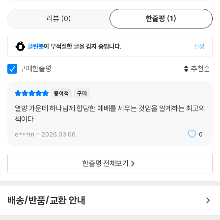
하나님은 가공할 만한 열정으로 모든 나라와 족속과 백성과 방언으로부터
과연 『열방을 향해 가라』만큼 현대 선교에 광범위한 영향을 준 책이 있을
하나님을 즐거이 예배할 사람들을 불러모으는 전 지구적 목적을 추구하고
까? 선교에 관한 이야기를 이보다 잘 풀어간 책이 있을까? 존 파이퍼만큼
리뷰
0
한줄평
1
계신다. 하나님은 열방 가운데서 자기 이름이 지극히 높임 받기를 한없이
현대 선교에 영향을 미친 사람이 있을까? 하지만 그저 선교 교과서의 고전
원하신다.
이기 때문에, 혹은 저자의 영향력 때문에 이 책을 읽으라는 것이 아니다. 이
클린봇
이 부적절한 글을 감지 중입니다.
설정
--- 「6장 하나님의 하나님 되심에 대한 열정과 영혼을 향한 긍휼」 중에서
책을 읽으면 누구든 하나님을 귀히 여기고 그분만을 예배하고픈 열망에 사
로잡히게 될 것이기 때문이다. 모든 그리스도인은 이 책을 꼭 읽어야 한다.
구매한줄평
추천순
하나님은 가공할 만한 열정으로 모든 나라와 족속과 백성과 방언으로부터
- J. 맥 스타일즈 (메신저 미니스트리즈 대표)
하나님을 즐거이 예배할 사람들을 불러모으는 전 지구적 목적을 추구하고
종이책
구매
계신다. 하나님은 열방 가운데서 자기 이름이 지극히 높임 받기를 한없이
박사 과정 시절 선배들에게 선교에 대한 추천 도서 목록을 요청한 적이 있
열방 가운데 하나님께 합당한 예배를 세우는 것임을 알게하는 최고의
원하신다.
다. 『열방을 향해 가라』는 선배들이 보내 준 목록에 빠짐없이 들어 있었다.
책이다
--- 「7장 예배의 내적 단순성과 외적 자유」 중에서
이 책은 그야말로 고전이 되었다. 이 책을 통해 존 파이퍼는 다음과 같은 말
e***m
2026.03.06.
0
을 우리 가슴에 아로새겼다. “그곳에 예배가 없기 때문에 선교가 필요한 것
기독교 선교가 빠르게 달려갈 때나 잠시 멈추는 것까지 그리스도의 손에
이다. 예배는 선교의 연료요 목표다.” 이 책이 처음 출간된 후로 30년이 흘
달려 있다. 그리고 그 모든 상황은 다음과 같은 확고부동한 약속 아래 있다.
한줄평 전체보기
렀다. 부디 이 30주년 기념판을 통해 새로운 세대의 자녀들이 선교에 대한
“이 천국 복음이 모든 민족에게 증언되기 위하여 온 세상에 전파되리니 그
고귀한 시각을 갖게 되길!
제야 끝이 오리라”(마 24:14). 그리스도는 기독교 교회의 전 지구적 움직
임과 변화의 절대 주권자시다.
- 콘라드 음베웨 (카브와타 침례교회 목사, 아프리카 기독대학 설립총장)
배송/반품/교환 안내
--- 「8장 복음의 변동이 아닌 복음의 이동」 중에서
『열방을 향해 가라』가 그 가치를 제대로 인정받기 시작한 것은 책이 출판