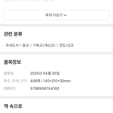
나의 거룩한 흐름임을 이해하도록 돕는다. 그리고 그 부르심에 응답하도록
강력하게 이끈다. 30년의 시간이 지나도 여전히 살아 있는 이 메시지는,
2부 선교 과업의 필요성과 본질
목차 더보기
오늘의 교회와 독자에게도 여전히 유효하며, 오히려 더욱 절실하다. 이제
다시, 이 책을 통해 우리는 하나님이 받으시기에 합당한 예배를 어떻게 이
4장 그리스도는 구원의 필수 요건인가 195
땅 가운데 세워야 할지를 고민하게 될 것이다. 30년 전, 한 권의 책이 교회
5장 열방 가운데 하나님의 하나님 되심 269
관련 분류
의 중심을 ‘예배’로 되돌려놓았고, 선교의 동기를 ‘하나님의 하나님 되심’으
로 회복시켰다. 그리고 오늘, 30년이 지난 지금, 이 책은 다시 묻는다. “예
3부 영혼을 향한 긍휼과 예배
국내도서
종교
기독교(개신교)
전도/선교
배가 없는 곳에, 당신은 예배를 세우고 있는가?” 『열방을 향해 가라』 30주
년 개정증보판은 새로운 세대에게 예배의 불꽃을 심고, 하나님을 가장 귀
6장 하나님의 하나님 되심에 대한 열정과 영혼을 향한 긍휼 353
히 여기는 자들의 선교적 삶을 견인하는 성경적 선언이 될 것이다.
7장 예배의 내적 단순성과 외적 자유 373
품목정보
4부 복음의 전 지구적 이동과 전시 생활
발행일
2025년 04월 30일
쪽수, 무게, 크기
496쪽 | 140*210*30mm
8장 복음의 변동이 아닌 복음의 이동 405
ISBN13
9788958744160
결론: 우리의 예배와 선교의 최종 목적 437
책 속으로
후기: 가든 보내든 오직 하나님의 영광을 위하여 447