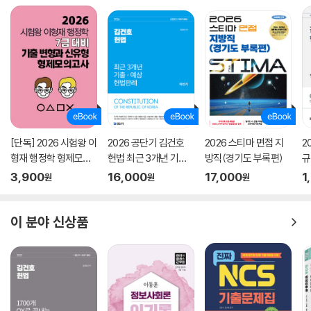
[단독] 2026 시험왕 이
2026 공단기 김건호
2026 스티마 면접 지
2
형재 행정학 형제모의
헌법 최근 3개년 기출·
방직(경기도 부록편)
규
고사
예상 헌법판례 하반기
9
3,900
16,000
17,000
1
원
원
원
이 분야 신상품