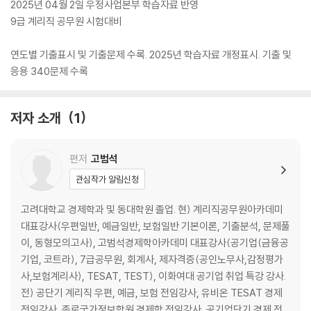
2025년 04월 2일 우정사업본부 학습자료 반영
9급 계리직 공무원 시험대비
연도별 기출표시 및 기출문제 수록. 2025년 학습자료 개정표시. 기출 및
응용 340문제 수록
저자 소개
1
편저
고범석
관심작가 알림신청
고려대학교 경제학과 및 동대학원 졸업. 현) 계리직공무원아카데미
대표강사(우편일반, 예금일반, 보험일반 기본이론, 기출분석, 문제풀
이, 동형모의고사), 고범석경제학아카데미 대표강사(공기업(금융공
기업, 코트라), 7급공무원, 회계사, 제자격증(공인노무사,감정평가
사,보험계리사), TESAT, TEST), 이화여대 공기업 취업 특강 강사.
전) 공단기 계리직 우편, 예금, 보험 전임강사, 유비온 TESAT 경제
전임강사, 종로국가정보학원 경제학 전임강사, 공기업단기 경제 전