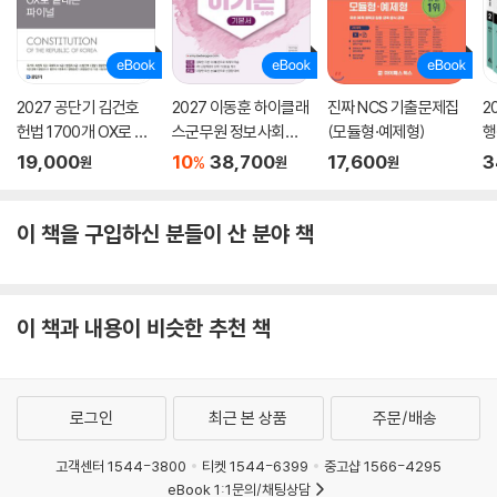
2027 공단기 김건호
2027 이동훈 하이클래
진짜 NCS 기출문제집
2
헌법 1700개 OX로 끝
스군무원 정보사회론
(모듈형·예제형)
행
내는 파이널
이기론 기본서
단
19,000
10
38,700
17,600
3
%
원
원
원
이 책을 구입하신 분들이 산 분야 책
이 책과 내용이 비슷한 추천 책
로그인
최근 본 상품
주문/배송
고객센터 1544-3800
티켓 1544-6399
중고샵 1566-4295
eBook 1:1문의/채팅상담