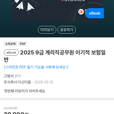
미리보기
공유하기
소득공제
PDF
2025 9급 계리직공무원 이기적 보험일
eBook
반
스마트한 PDF 필기 기능을 사용해 보세요!
고범석
편저
주식회사 다산다움
2025.05.15.
첫번째 리뷰어가 되어주세요
20,000
원