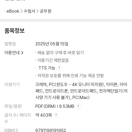
eBook
수험서
공무원
품목정보
발행일
2025년 05월 15일
이용안내
배송 없이 구매 후 바로 읽기
이용기간 제한없음
TTS 가능
저작권 보호를 위해 인쇄 기능 제공 안함
지원기기
크레마, PC(윈도우 - 4K 모니터 미지원), 아이폰, 아이
패드, 안드로이드폰, 안드로이드패드, 전자책단말기(저
사양 기기 사용 불가), PC(Mac)
파일/용량
PDF(DRM) | 6.53MB
글자 수/ 페이지
약 403쪽
수
ISBN13
9791199191952