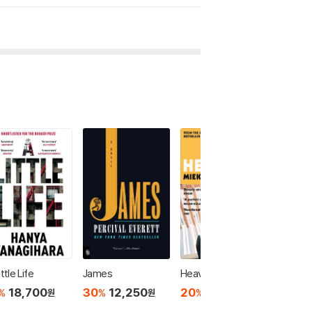
ittle Life
James
Heaven
Trust (P
Winner)
18,700
30
12,250
20
15,920
%
%
%
원
원
원
20
1
%