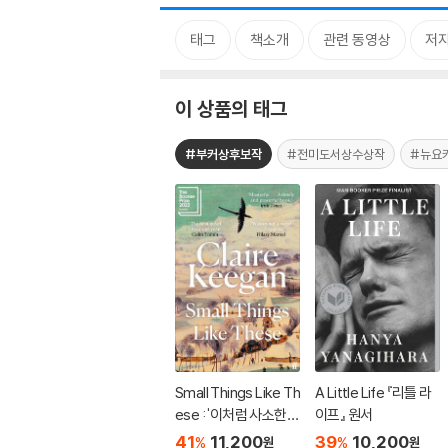
태그
책소개
관련 동영상
저자
이 상품의 태그
#부커상후보작
#전미도서상수상작
#뉴요
Small Things Like Th
A Little Life 『리틀 라
ese : '이처럼 사소한
이프』 원서
것들' 원서
41
11,200
39
10,200
%
%
원
원