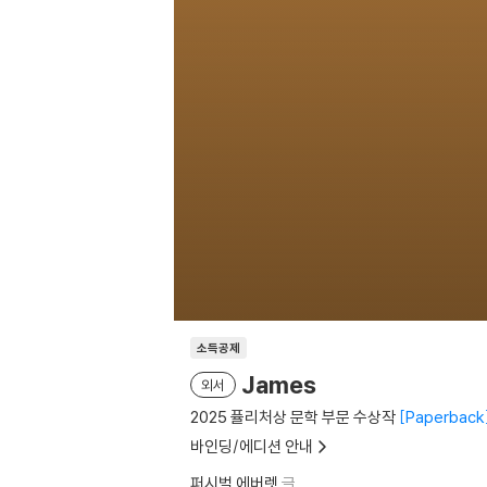
소득공제
James
외서
2025 퓰리처상 문학 부문 수상작
Paperback
바인딩/에디션 안내
퍼시벌 에버렛
글