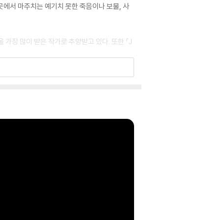
는 곳곳에서 마주치는 예기치 못한 죽음이나 보물, 사
 가장 많이 받은 작가로 추앙받고 있다. 또한 『J
ly funny, told from the enslaved Jim's po
ife and daughter forever, he decides to
escape his violent father, recently retur
y by raft down the Mississippi River tow
s, stumbling across both unexpected deat
tists posing as the Duke and Dauphin…), J