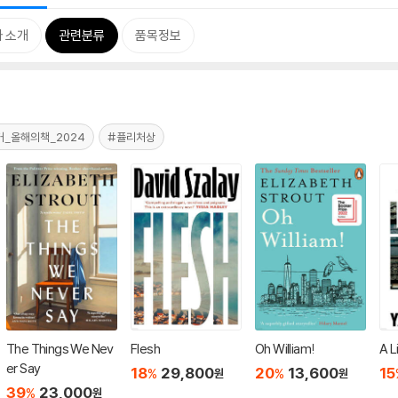
 소개
관련분류
품목정보
커_올해의책_2024
#퓰리처상
The Things We Nev
Flesh
Oh William!
A L
er Say
18
29,800
20
13,600
15
%
%
원
원
39
23,000
%
원