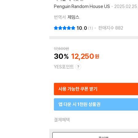
Penguin Random House US
2025.02.25.
번역서
제임스
10.0
판매지수
882
1
17,500
원
30
12,250
YES포인트
사용 가능한 쿠폰 받기
앱 다운 시 1천원 상품권
결제혜택