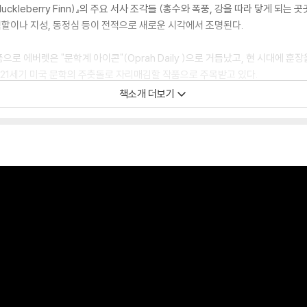
 Huckleberry Finn)』의 주요 서사 조각들 (홍수와 폭풍, 강을 따라 닿게 되
역할이나 지성, 동정심 등이 전적으로 새로운 시각에서 조명된다.
 에버렛은 "문학계 아이콘"(Oprah Daily )으로 거듭났고, 현 시대에 훈장을
자 21세기 미국 문학의 주춧돌로 자리매김할 작품으로 주목받고 있다.
책소개 더보기
f The Adventures of Huckleberry Finn , both harrowing and ferocious
 is about to be sold to a man in New Orleans, separated from his w
n formulate a plan. Meanwhile, Huck Finn has faked his own death to 
literature know, thus begins the dangerous and transcendent journe
e promise of the Free States and beyond.
Adventures of Huckleberry Finn remain in place (floods and storm
stopping points along the river’s banks, encountering the scam ar
are shown in a radically new light.