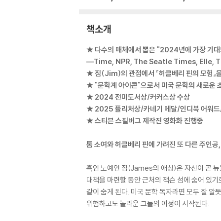
책소개
★ 다수의 매체에서 뽑은 "2024년에 가장 기대
―Time, NPR, The Seatle Times, Elle, 
★ 짐(Jim)의 관점에서 『허클베리 핀의 모험
★ "문학계 아이콘"으로서 미국 문학의 새로운 
★ 2024 전미도서상/커커스상 수상
★ 2025 퓰리처상/카네기 메달/인디북 어워
★ 스티븐 스필버그 제작진 영화화 진행중
톰 소여와 허클베리 핀에 가려진 또 다른 주인공,
흑인 노예인 짐(James의 애칭)은 자신이 곧 
대책을 마련할 동안 근처의 잭슨 섬에 숨어 있기
같이 숨게 된다. 미국 문학 독자라면 모두 잘 알
위험하고도 놀라운 그들의 여정이 시작된다.