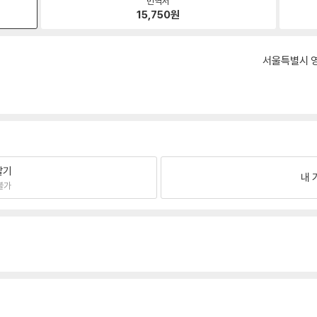
번역서
15,750
원
서울특별시 영
팔기
내 
불가