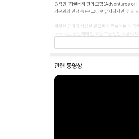
원작인 『허클베리 핀의 모험(Adventures of
기꾼과의 만남 등)은 그대로 유지되지만, 짐의 
짜릿한 유머와 세심한 관찰력이 돋보이는 이 작품으로
ames』는 출판계에 한 획을 그을 만한 작품이
A brilliant, action-packed reimagining o
int of view.
관련 동영상
When the enslaved Jim overhears that he
hide on nearby Jackson Island until he ca
ned to town. As all readers of American 
ard the elusive and too-often-unreliabl
While many narrative set pieces of The 
h and unexpected treasure in the myriad 
im’s agency, intelligence and compassion 