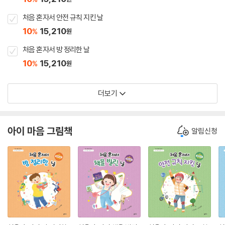
처음 혼자서 안전 규칙 지킨 날
10
15,210
%
원
처음 혼자서 방 정리한 날
10
15,210
%
원
더보기
아이 마음 그림책
알림신청