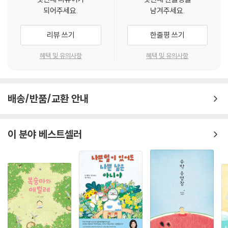
로 체험하며 더 잘할 수 있는 자기만의 방법을 찾을 수도 있을 것입니다. 부
되어주세요.
남겨주세요.
모님도 권말에 있는 ‘부모 가이드’를 통해 놓친 것이 있는지 확인하며 우리
아이에게 알맞은 도움을 줄 수 있을 거예요. 세상의 모든 아이들이 건강하
리뷰 쓰기
한줄평 쓰기
고 멋진 자립의 짜릿함을 맛보길 바랍니다.
혜택 및 유의사항
혜택 및 유의사항
〈시리즈 소개〉
《아이 마음 그림책》은 엄마의 마음을 감성적인 언어로 전해 사랑받는 《엄
배송/반품/교환 안내
마 마음 그림책》의 후속 시리즈입니다. 정신건강의학과 조선미 교수는 "양
육의 목표는 아이의 독립."이라고 했습니다. 아이들은 성장하며 부모님과
함께하던 일을 하나씩 혼자서 해내야 하지요. 아이가 처음으로 어떤 것을
이 분야 베스트셀러
혼자 하게 되면 아이만큼이나 부모님도 걱정이 많아집니다. 아이가 처음을
보다 편안하고 안전하게 맞게 하려면 어떻게 준비해야 하는지 어느 만큼
도와주어야 할지 말이지요.
《아이 마음 그림책》은 이런 부모님의 마음을 담아 아이들의 불안한 마음을
토닥토닥 어루만지고, 두려움을 설렘과 기대로 바꿔 주는 시리즈입니다.
엄마에게는 평펌한 일상이라도 아이에게는 '처음'입니다. 이 그림책은 일
상 속에서 아이가 '처음 혼자서' 무언가를 해내는 날을 담았습니다. 1~5권