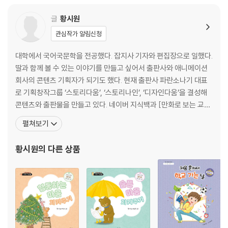
글
황시원
관심작가 알림신청
대학에서 국어국문학을 전공했다. 잡지사 기자와 편집장으로 일했다.
딸과 함께 볼 수 있는 이야기를 만들고 싶어서 출판사와 애니메이션
회사의 콘텐츠 기획자가 되기도 했다. 현재 출판사 파란소나기 대표
로 기획창작그룹 ‘스토리다움’, ‘스토리나인’, ‘디자인다움’을 결성해
콘텐츠와 출판물을 만들고 있다. 네이버 지식백과 [만화로 보는 교과
서 인물] 연재, 쥬니버와 아울북 인터랙티브 [동화 만들기] 콘텐츠를
펼쳐보기
만들었으며 쓴 책으로는 『나는 커서 뭐가 될까?』, 『김정호와 함께 지
도 그리기』, 『마음을 울리는 명언 시리즈』, 함께 쓴 책으로 『노벨상 수
황시원
의 다른 상품
상자 50인의 특강』, 『마법천자문 속