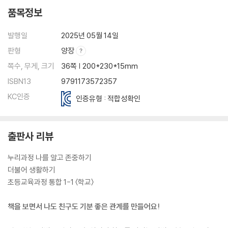
품목정보
발행일
2025년 05월 14일
판형
양장
쪽수, 무게, 크기
36쪽 | 200*230*15mm
ISBN13
9791173572357
KC인증
인증유형 : 적합성확인
출판사 리뷰
누리과정 나를 알고 존중하기
더불어 생활하기
초등교육과정 통합 1-1 〈학교〉
책을 보면서 나도 친구도 기분 좋은 관계를 만들어요!