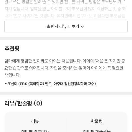
읽고 쓰는 방법은 알려 줄 수 있지만 친구를 사귀는 방법은 부모님도 가르
치기 힘듭니다. 입학을 앞둔 아이를 보며 부모님이 많이 걱정하는 것 중 하
나가 ‘친구 사귀기’일 것입니다. 유치원에서 친구가 보고 싶다면 부모님들
끼리 약속해서 함께 놀 수 있지만 학교 친구는 또 다릅니다. 엄마 없이 친구
출판사 리뷰 더보기
를 사귀어야 하고, 그 관계도 아이가 주체적으로 행동하며 유지해야 하기
때문이지요.
추천평
《처음 혼자서 친구 사귄 날》에 가온이를 따라 하다 보면 친구를 어떻게 사
귀어야 하는지 알 수 있습니다. 가온이는 엄마 없이 혼자서 친구 사귀기에
엄마에게 평범한 일이라도 아이는 처음입니다. 아이의 ‘처음’은 작지만 중
도전합니다. 친구에게 다가가서 인사를 하고, 자신의 이름을 말한 뒤 친구
요한 습관으로 이어집니다. 자립을 준비하는 엄마와 아이에게 꼭 필요한
의 의견을 물어보면 된다고 당당하게 말하면서요. 하지만 가온이가 말을
책입니다.
걸자 친구는 달아나고 맙니다. 친구와 어울리는 것은 알고 있는 것과 다를
- 조선미 (EBS 〈육아학교〉 멘토, 아주대 정신건강의학과 교수)
때가 많습니다. 사람마다 성격도, 좋아하는 것도 다르기 때문이지요. 이 책
은 친구와 함께 할 수 없을 때 생기는 서운함을 달래는 방법, 불편함 없이
사이좋게 어울리는 방법까지 친구를 사귀는 방법은 물론 마음을 지키는 방
리뷰/한줄평
0
법까지 함께 전합니다.
리뷰
한줄평
아이들은 또래의 주인공을 보며 자신도 혼자 할 수 있다는 용기를 얻고, 자
신과 비슷한 고민을 하는 주인공에게 공감하며, 주인공의 경험을 간접적으
첫번째 리뷰어가
첫번째 한줄평을