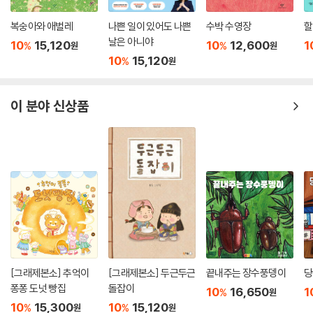
에서는 학교에 가기 전 준비해야 하는 독립 수면, 옷 입기, 심부름, 목욕, 밥
복숭아와 애벌레
나쁜 일이 있어도 나쁜
수박 수영장
할
먹기 등의 일상의 생활 기술을, 6~10권에서는 입학과 함께 점점 더 커지
날은 아니야
10
15,120
10
12,600
1
%
%
원
원
는 생활 반경에서 아이가 알아야 할 학교, 친구 사귀기, 안전 규칙, 공공예
10
15,120
%
원
절, 방 정리하기 등의 사회화 기술을 담았습니다.
이 분야 신상품
[그래제본소] 추억이
[그래제본소] 두근두근
끝내주는 장수풍뎅이
당
퐁퐁 도넛 빵집
돌잡이
10
16,650
1
%
원
10
15,300
10
15,120
%
%
원
원