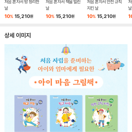
처음 혼자서 방 정리한
처음 혼자서 책을 빌린
처음 혼자서 안전 규칙
처
날
날
지킨 날
날
10
15,210
10
15,210
10
15,210
1
%
%
%
원
원
원
상세 이미지