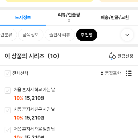
리뷰/한줄평
도서정보
배송/반품/교환
0
관련분류
품목정보
출판사 리뷰
추천평
이 상품의 시리즈
10
알림신청
전체선택
품절포함
처음 혼자서 학교 가는 날
10
15,210
%
원
처음 혼자서 친구 사귄 날
10
15,210
%
원
처음 혼자서 책을 빌린 날
10
15,210
%
원