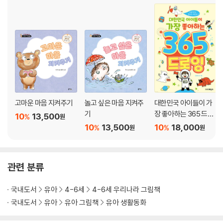
고마운 마음 지켜주기
놀고 싶은 마음 지켜주
대한민국 아이들이 가
기
장 좋아하는 365 드로
10
13,500
%
원
잉
10
13,500
10
18,000
%
%
원
원
관련 분류
국내도서
유아
4-6세
4-6세 우리나라 그림책
국내도서
유아
유아 그림책
유아 생활동화