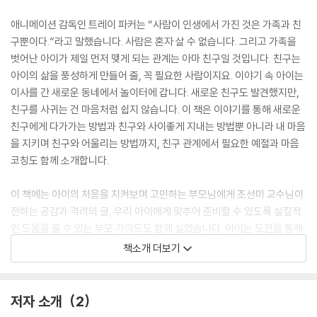
애니메이션 감독인 트레이 파커는 “사람이 인생에서 가진 것은 가족과 친
구뿐이다.”라고 말했습니다. 사람은 혼자 살 수 없습니다. 그리고 가족을
벗어난 아이가 제일 먼저 맺게 되는 관계는 아마 친구일 것입니다. 친구는
아이의 삶을 풍성하게 만들어 줄, 꼭 필요한 사람이지요. 이야기 속 아이는
이사를 간 새로운 동네에서 놀이터에 갑니다. 새로운 친구도 발견했지만,
친구를 사귀는 건 마음처럼 쉽지 않습니다. 이 책은 이야기를 통해 새로운
친구에게 다가가는 방법과 친구와 사이좋게 지내는 방법뿐 아니라 내 마음
을 지키며 친구와 어울리는 방법까지, 친구 관계에서 필요한 예절과 마음
코칭도 함께 소개합니다.
이 책에는 아이의 처음을 지켜보며 고민하는 부모님에게 조선미 교수님이
전하는 공감과 격려의 글, 우리 아이에게 맞추어 준비할 수 있도록 실질적
인 도움을 줄 수 있는 부모 가이드도 함께 실었습니다. 아이는 도전을 통해
성공과 실패를 겪으며 자신만의 속도로 마음을 단단하게 키워 가고 있습니
책소개 더보기
다. 서툴지만 조금씩 앞으로 나아가는 아이에게 응원과 필요한 순간에는
언제나 도와줄 거라는 든든한 믿음을 전해 보세요. 부모님의 사랑과 응원
의 마음을 느낀다면 아이는 ‘영혼이 강한 아이’로 한 층 더 단단하게 성장해
저자 소개
2
갈 것입니다.