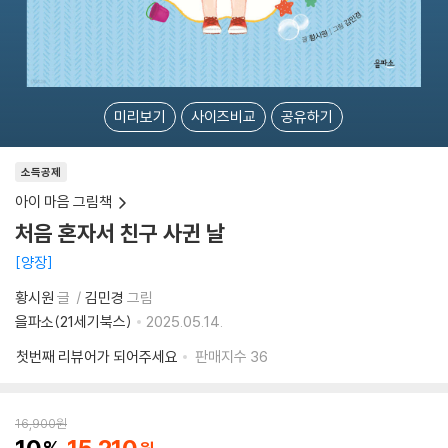
미리보기
사이즈비교
공유하기
소득공제
아이 마음 그림책
처음 혼자서 친구 사귄 날
양장
황시원
글
김민경
그림
을파소(21세기북스)
2025.05.14.
첫번째 리뷰어가 되어주세요
판매지수
36
16,900
원