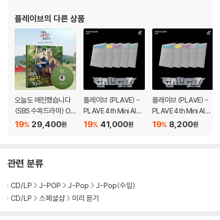
플레이브
의 다른 상품
오늘도 매진했습니다
플레이브 (PLAVE) -
플레이브 (PLAVE) -
(SBS 수목드라마) OS
PLAVE 4th Mini Albu
PLAVE 4th Mini Albu
T
m 'Caligo Pt.2' [POC
m 'Caligo Pt.2' [POC
19
29,400
19
41,000
19
8,200
%
%
%
원
원
원
AALBUM Ver.][5종 S
AALBUM Ver.][5종
ET]
중 1종 랜덤발송]
관련 분류
CD/LP
J-POP
J-Pop
J-Pop(수입)
CD/LP
스페셜샵
미리 듣기