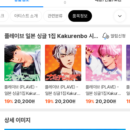
0
스크
아티스트 소개
관련분류
품목정보
플레이브 일본 싱글 1집 Kakurenbo 시리즈
알림신청
플레이브 (PLAVE) -
플레이브 (PLAVE) -
플레이브 (PLAVE) -
플
일본 싱글 1집 Kakure
일본 싱글 1집 Kakure
일본 싱글 1집 Kakure
일
nbo [하민 HAMIN Ve
nbo [은호 EUNHO Ve
nbo [밤비 BAMBY Ve
n
19
20,200
19
20,200
19
20,200
1
%
%
%
원
원
원
r.]
r.]
r.]
r.]
상세 이미지