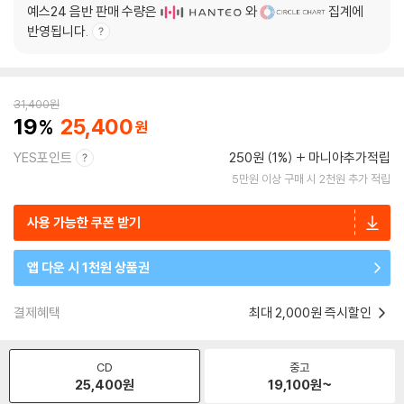
예스24 음반 판매 수량은
와
집계에
반영됩니다.
31,400
원
19
25,400
YES포인트
250원 (1%)
마니아추가적립
5만원 이상 구매 시 2천원 추가 적립
사용 가능한 쿠폰 받기
앱 다운 시 1천원 상품권
결제혜택
최대 2,000원 즉시할인
CD
중고
25,400
원
19,100
원~