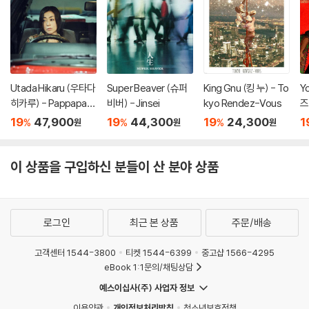
Utada Hikaru (우타다
Super Beaver (슈퍼
King Gnu (킹 누) - To
Y
히카루) - Pappapara
비버) - Jinsei
kyo Rendez-Vous
즈
dise [7인치 Vinyl]
[
19
47,900
19
44,300
19
24,300
1
%
%
%
원
원
원
이 상품을 구입하신 분들이 산 분야 상품
로그인
최근 본 상품
주문/배송
고객센터 1544-3800
티켓 1544-6399
중고샵 1566-4295
eBook 1:1문의/채팅상담
예스이십사(주) 사업자 정보
이용약관
개인정보처리방침
청소년보호정책