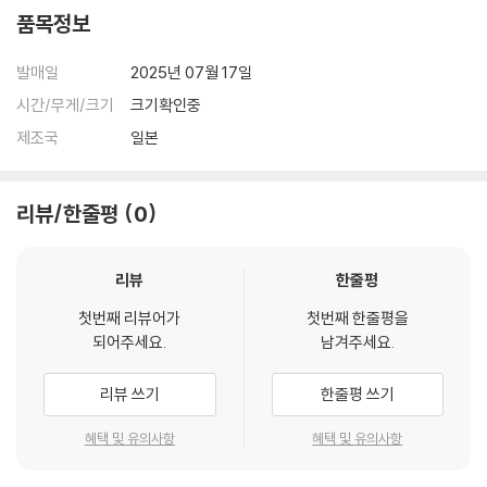
품목정보
발매일
2025년 07월 17일
시간/무게/크기
크기확인중
제조국
일본
리뷰/한줄평
0
리뷰
한줄평
첫번째 리뷰어가
첫번째 한줄평을
되어주세요.
남겨주세요.
리뷰 쓰기
한줄평 쓰기
혜택 및 유의사항
혜택 및 유의사항