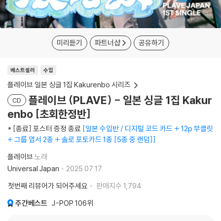
미리듣기
파트너샵
공유하기
베스트셀러
수입
플레이브 일본 싱글 1집 Kakurenbo 시리즈
플레이브 (PLAVE) - 일본 싱글 1집 Kakur
CD
enbo [초회한정반]
* [종료] 포스터 증정 종료
일본 수입반 / 디지털 코드 카드 + 12p 부클릿
+ 그룹 엽서 2종 + 솔로 포토카드 1종 [5종 중 랜덤]
플레이브
노래
Universal Japan
2025.07.17.
첫번째 리뷰어가 되어주세요
판매지수
1,794
주간베스트
J-POP
106위