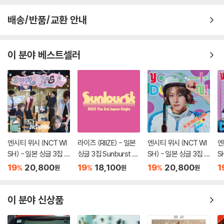
배송/반품/교환 안내
이 분야 베스트셀러
엔시티 위시 (NCT WI
라이즈 (RIIZE) - 일본
엔시티 위시 (NCT WI
엔
SH) - 일본 싱글 3집 Y
싱글 3집 Sunburst [I
SH) - 일본 싱글 3집 Y
S
O-I-DON! / BOY ME
NITIAL PRESS]
O-I-DON! / BOY ME
O
19
20,800
19
18,100
19
20,800
1
%
%
%
원
원
원
ETS GIRL [통상판 BO
ETS GIRL [YUSHI Ve
E
Y MEETS GIRL Ver.]
r.]
-I
이 분야 신상품