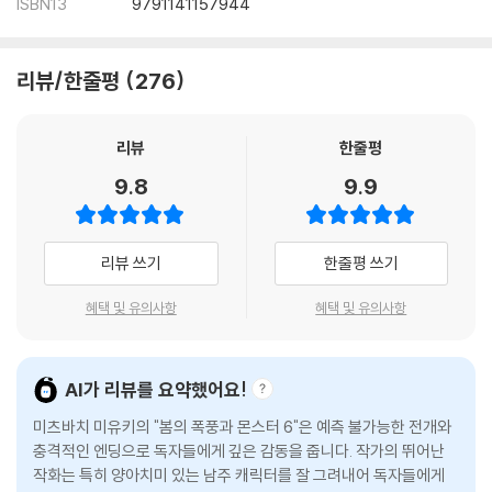
ISBN13
9791141157944
리뷰/한줄평
276
리뷰
한줄평
9.8
9.9
리뷰 쓰기
한줄평 쓰기
혜택 및 유의사항
혜택 및 유의사항
AI가 리뷰를 요약했어요!
미츠바치 미유키의 "봄의 폭풍과 몬스터 6"은 예측 불가능한 전개와
충격적인 엔딩으로 독자들에게 깊은 감동을 줍니다. 작가의 뛰어난
작화는 특히 양아치미 있는 남주 캐릭터를 잘 그려내어 독자들에게