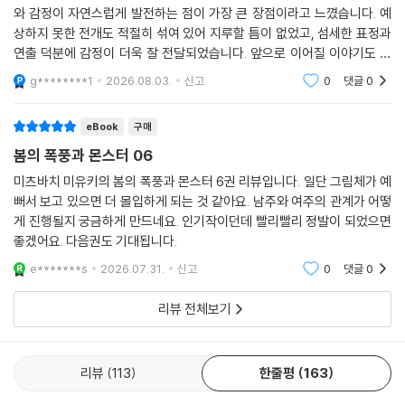
봄의 폭풍과 몬스터 6권 리뷰입니다. 권수가 쌓일수록 등장인물들의 관계
와 감정이 자연스럽게 발전하는 점이 가장 큰 장점이라고 느꼈습니다. 예
상하지 못한 전개도 적절히 섞여 있어 지루할 틈이 없었고, 섬세한 표정과
연출 덕분에 감정이 더욱 잘 전달되었습니다. 앞으로 이어질 이야기도 계
속 기대하며 읽게 되는 작품입니다.
g********1
2026.08.03.
신고
0
댓글
0
eBook
구매
봄의 폭풍과 몬스터 06
미츠바치 미유키의 봄의 폭풍과 몬스터 6권 리뷰입니다. 일단 그림체가 예
뻐서 보고 있으면 더 몰입하게 되는 것 같아요. 남주와 여주의 관계가 어떻
게 진행될지 궁금하게 만드네요. 인기작이던데 빨리빨리 정발이 되었으면
좋겠어요. 다음권도 기대됩니다.
e*******s
2026.07.31.
신고
0
댓글
0
리뷰 전체보기
리뷰
113
한줄평
163