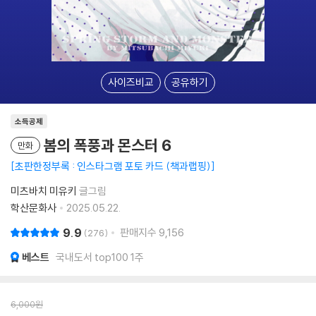
사이즈비교
공유하기
소득공제
봄의 폭풍과 몬스터 6
만화
초판한정부록 : 인스타그램 포토 카드 (책과랩핑)
미츠바치 미유키
글그림
학산문화사
2025.05.22.
9.9
판매지수
9,156
276
베스트
국내도서 top100 1주
6,000
원