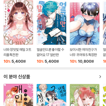
너와 장밋빛 매일 3 트
얼굴만으론 좋아할 수
보이시한 여자친구가
얼
리플특전판
없어요 17 일반판
너무 귀여워 5 특장판
없
10
5,400
10
5,400
10
10,800
1
%
%
%
원
원
원
이 분야 신상품