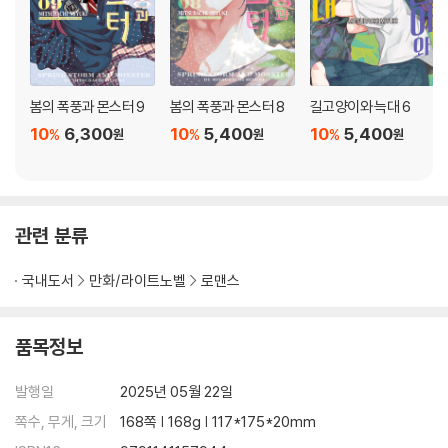
봄의 폭풍과 몬스터 9
봄의 폭풍과 몬스터 8
길고양이와 늑대 6
10
6,300
10
5,400
10
5,400
%
%
%
원
원
원
관련 분류
국내도서
만화/라이트노벨
로맨스
품목정보
발행일
2025년 05월 22일
쪽수, 무게, 크기
168쪽 | 168g | 117*175*20mm