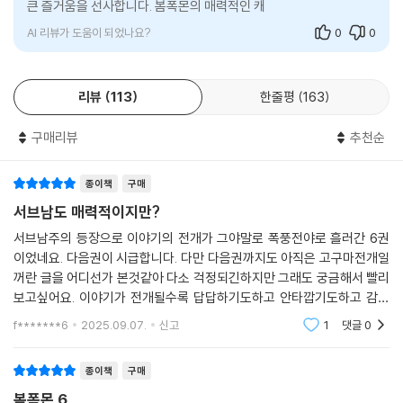
큰 즐거움을 선사합니다. 봄폭몬의 매력적인 캐릭터와 흥미로운 이야
기는 독자들에게 설렘과 재
AI 리뷰가 도움이 되었나요?
0
0
리뷰
113
한줄평
163
구매리뷰
추천순
종이책
구매
서브남도 매력적이지만?
서브남주의 등장으로 이야기의 전개가 그야말로 폭풍전야로 흘러간 6권
이었네요. 다음권이 시급합니다. 다만 다음권까지도 아직은 고구마전개일
꺼란 글을 어디선가 본것같아 다소 걱정되긴하지만 그래도 궁금해서 빨리
보고싶어요. 이야기가 전개될수록 답답하기도하고 안타깝기도하고 감정
이 오르락내리락 하게 되네요. 하루빨리 새로운 전개의 스토리가 빨리 보
f*******6
2025.09.07.
신고
1
댓글
0
고싶어집니다. 건방진
종이책
구매