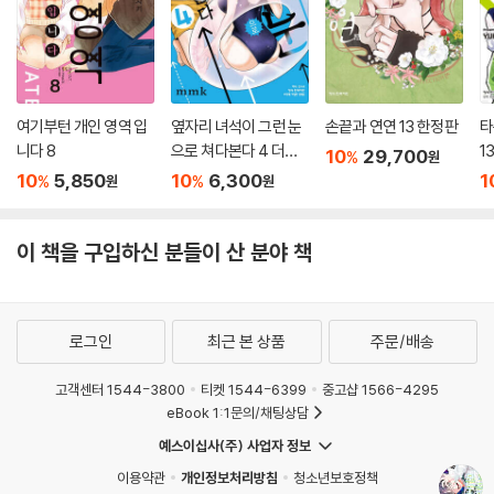
여기부턴 개인 영역 입
옆자리 녀석이 그런 눈
손끝과 연연 13 한정판
타
니다 8
으로 쳐다본다 4 더블
1
10
29,700
%
원
특전판
10
5,850
10
6,300
1
%
%
원
원
이 책을 구입하신 분들이 산 분야 책
로그인
최근 본 상품
주문/배송
고객센터 1544-3800
티켓 1544-6399
중고샵 1566-4295
eBook 1:1문의/채팅상담
예스이십사(주) 사업자 정보