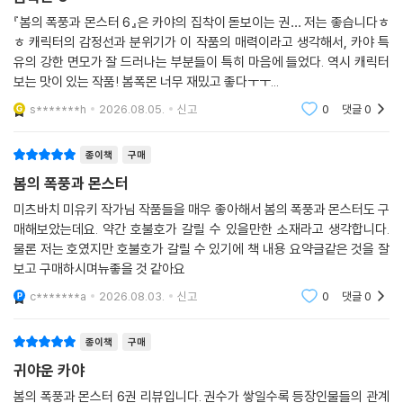
봄폭몬 6
『봄의 폭풍과 몬스터 6』은 카야의 집착이 돋보이는 권… 저는 좋습니다ㅎ
ㅎ 캐릭터의 감정선과 분위기가 이 작품의 매력이라고 생각해서, 카야 특
유의 강한 면모가 잘 드러나는 부분들이 특히 마음에 들었다. 역시 캐릭터
보는 맛이 있는 작품! 봄폭몬 너무 재밌고 좋다ㅜㅜ...
s*******h
2026.08.05.
신고
0
댓글
0
종이책
구매
봄의 폭풍과 몬스터
미츠바치 미유키 작가님 작품들을 매우 좋아해서 봄의 폭풍과 몬스터도 구
매해보았는데요. 약간 호불호가 갈릴 수 있을만한 소재라고 생각합니다.
물론 저는 호였지만 호불호가 갈릴 수 있기에 책 내용 요약글같은 것을 잘
보고 구매하시며뉴좋을 것 같아요
c*******a
2026.08.03.
신고
0
댓글
0
종이책
구매
귀야운 카야