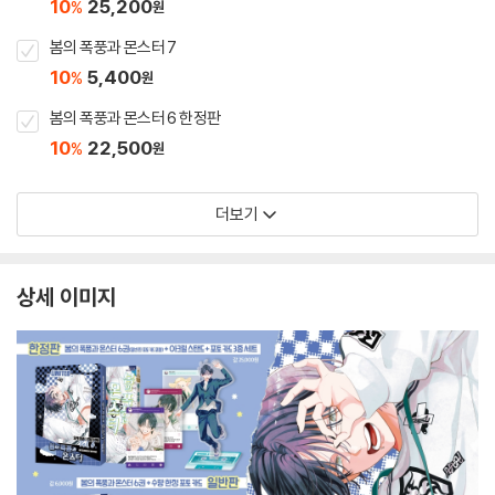
10
25,200
%
원
봄의 폭풍과 몬스터 7
10
5,400
%
원
봄의 폭풍과 몬스터 6 한정판
10
22,500
%
원
더보기
상세 이미지