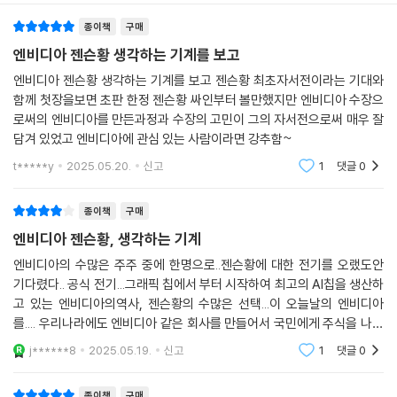
사실 지금껏 엔비디아와 젠슨 황을 조명한 책은 여러 권 출간되었다. 하지
개적으로 분노를 표출하는 상황에서 관객이 존재하는 것이 매우 중요하다
종이책
구매
만 여러 기사나 보도자료 등을 통해 알려진 내용을 다시 정리하고, 젠슨 황
고 믿었다. “젠슨은 절대 복도에서 어떤 직원 한 사람만 붙잡고 소리를 지
과의 인터뷰 역시 단발성으로 진행되어 특정 사건들이 반복적으로 소개된
엔비디아 젠슨황 생각하는 기계를 보고
르진 않아요. 그가 사람을 괴롭힐 때는 모두에게 교훈을 주고 싶을 때였습
다. 이에 비해 이 책은 젠슨 황의 공식 요청으로 시작된 프로젝트의 결과물
니다. 그리고 그 교훈은 절대 잊히지 않았어요.”
엔비디아 젠슨황 생각하는 기계를 보고 젠슨황 최초자서전이라는 기대와
로, 1,095일, 즉 3년간 젠슨 황의 일거수일투족을 그림자처럼 밀착 취재하
함께 첫장을보면 초판 한정 젠슨황 싸인부터 볼만했지만 엔비디아 수장으
--- p.187~188
여 온전히 ‘젠슨 황’이라는 한 인물에 집중한다. 엔비디아 본사에서, 데니스
로써의 엔비디아를 만든과정과 수장의 고민이 그의 자서전으로써 매우 잘
레스토랑에서, GTC 키노트 발표 후 대기실에서, 졸업식 축사를 막 마친
담겨 있었고 엔비디아에 관심 있는 사람이라면 강추함~
전·현직 엔비디아 직원 100여 명 중 대부분이 젠슨과 관련된 미담을 하나
모교의 정원에서 젠슨 황은 가장 솔직하고 담대한 모습을 보여준다. 특히
씩은 가지고 있었다. 앞에서 소개한 수십 명 앞에서 젠슨이 굴욕을 주며 급
t*****y
2025.05.20.
신고
1
댓글
0
엔비디아가 몇 차례의 결정적 전환점과 담대한 전략을 통해 현재의 독보적
여 전액을 환불받고 싶다고 했던 그 직원은, 나중에 심각한 질병을 진단받
인 시장 지위를 구축하기까지의 과정을 생생히 보여준다. 젠슨 황의 집요
았는데 그때 젠슨이 치료비 전액을 사비로 부담하겠다고 제안했다고 말했
종이책
구매
한 문제 해결 능력과 기술에 대한 집착이 초기 GPU 개발에서부터 쿠다 기
다.
엔비디아 젠슨황, 생각하는 기계
반 AI 플랫폼으로의 대담한 전환, 그리고 DGX 시스템 설계까지 어떠한 과
--- p.207
정을 통해 혁신을 일으켰는지 면밀하게 파헤친다. 이 과정을 함께 따라가
엔비디아의 수많은 주주 중에 한명으로..젠슨황에 대한 전기를 오랬도안
기다렸다.. 공식 전기...그래픽 칩에서 부터 시작하여 최고의 AI칩을 생산하
다 보면, 이민자, 왕따, 데니스 레스토랑 웨이터 아르바이트생에서 시가총
그는 눈앞에 놓인 회로로 무엇을 할 수 있는지 파악한 후 예상할 수 있는 한
고 있는 엔비디아의역사, 젠슨황의 수많은 선택...이 오늘날의 엔비디아
액 세계 1위 기업의 CEO가 되기까지 젠슨 황의 강점을 만나게 된다. 그는
계까지 전망을 확장해 나갔다. 그리고 그 지점에 도달한 뒤에야 비로소 한
를.... 우리나라에도 엔비디아 같은 회사를 만들어서 국민에게 주식을 나눠
비전가이며, 결코 꺾이지 않는 뚝심의 소유자이며, 최고의 실행력을 가진
걸음 더 내디뎌 불확실한 직관의 영역으로 나아갔다. 젠슨과 오랜 시간 함
주자는 사람이 있던데...꼭 이 책을 보시길
사람이다. 무엇보다 어떤 상황에서건 새로운 방식을 시도하고 전환하며 미
j******8
2025.05.19.
신고
1
댓글
0
께 한 옌스 호르스트만은 이렇게 말했다. “젠슨이 하는 일은 단순한 집중을
래를 창조해 내는 사람이라는 것을 확인할 수 있다.
넘어서요. 나는 그것을 ‘공명共鳴’이라고 부르고 싶어요.” 이 공명을 이루
종이책
구매