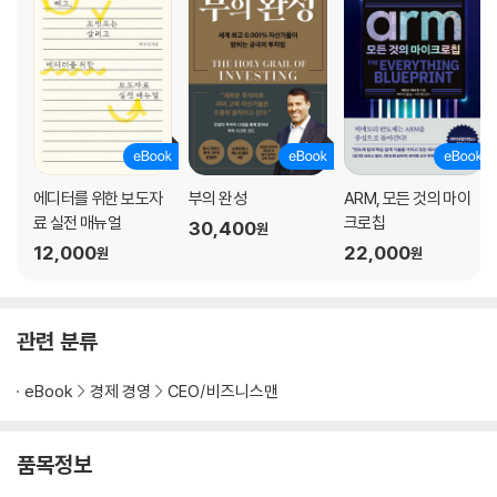
에디터를 위한 보도자
부의 완성
ARM, 모든 것의 마이
료 실전 매뉴얼
크로칩
30,400
원
12,000
22,000
원
원
관련 분류
eBook
경제 경영
CEO/비즈니스맨
품목정보