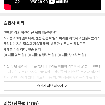
술 격차를 벌리는 방식으로 지속적인 초격차를 만들어냈다.
--- p.26
나는 정기적으로 젠슨을 인터뷰했다. 엔비디아 본사 회의실에서, 강연 무
출판사 리뷰
대 뒤에서, 때로는 데니스식당에서 긴 아침식사를 하며 그를 만났다. 인터
뷰가 거듭되면서 젠슨의 성격 중 또 다른 면모가 드러났다. 그는 복잡한 인
“엔비디아의 혁신이 곧 AI의 혁신이다!”
물이다. 그는 때때로 인터뷰중에도 자신의 의견을 바꾸곤 했다. 그는 비전
시가총액 1위 엔비디아, 젠슨 황은 어떻게 미래를 예측하고 선점하는가?
가였다. 그래서 단순한 컴퓨팅 원리만으로도 먼 미래를 내다볼 수 있었다.
끊임없는 자기 학습과 기술적 통찰, 냉철한 비즈니스 감각으로
그는 인연을 중시했다. 그의 핵심 경영진은 수십 년간 거의 바뀌지 않았고,
세계를 이끈 리더, 젠슨 황의
그는 여가 시간의 대부분을 아내와 함께 보낸다. 그는 예측 불가이다. 인터
[미래를 읽는 힘], [미래를 실행하는 힘], [미래를 창조하는 힘]
뷰를 많이 할수록 그의 다음 말을 짐작하기가 더 어려워졌다. 그리고 소문
이 사실임을 알게 됐다. 그는 정말 성격이 불같았다. 나 역시 그걸 직접 겪
사실 몇 년 전까지 우리는 ‘엔비디아’라는 이름이 익숙하지 않았다. 그보다
었다.
는 ‘지포스’ 이른바 고사양 그래픽카드 정도를 알고 있었을 뿐이다. 하지만
--- p.37~38
지난 몇 년 사이 챗GPT, 미드저니 등 이른바 생성형 AI의 등장에 놀라며,
기계가 스스로 생각하고, 학습하고, 새로운 영역을 창조해 내는 과정을 목
숙제를 꾸준히, 제대로 하는 것이야말로 젠슨의 성공 비결이었다. 그는 내
출판사 리뷰 더보기
격했다. 인간보다 더 인간적으로 생각하는 기계의 출현이 멀지 않았음을
가 들어본 모든 경영서를 읽었고, 내가 모르는 책들도 수없이 읽었다. 그로
실감하게 되었고, 더불어 이런 기술적 진화의 밑거름이 된 엔비디아에 주
부터 그는 비범한 사업 전략을 도출해 냈다. 엔비디아는 예산이 적은 학계
목하게 되었다.
고객을 위해 세계 최고 수준의 컴퓨터를 제작했다. 학계의 연구비는 적고,
리뷰/한줄평
105