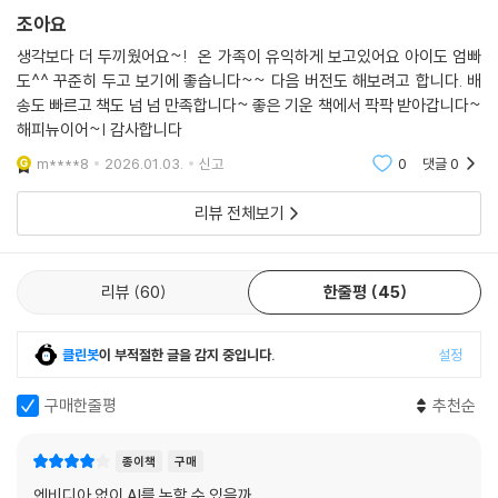
확신이 생기면, 구성원들에게 확실한 비전을 제시하고 모두를 미래로 향해
사람이다. 그는 이렇게 말했다. “이제 우리 중 많은 이가 사실상 금전적으
조아요
이끌었다. 신경망이 세상을 바꿀 수 있고, 쿠다를 활용해 필수 하드웨어 시
로는 자원봉사자라고 할 수 있죠.” 그러면서 이렇게 덧붙였다. “하지만 우
장을 장악할 수 있다고 결론짓자마자 그는 회사의 모든 것을 여기에 걸기
생각보다 더 두끼웠어요~! 온 가족이 유익하게 보고있어요 아이도 엄빠
리는 회사의 사명을 믿어요.” 혁신적인 기술을 개발하는 매력은 돈으로 살
도^^ 꾸준히 두고 보기에 좋습니다~~ 다음 버전도 해보려고 합니다. 배
로 하고 “이제 우리는 모든 것을 딥러닝에 집중한다. 이제 우리는 더 이상
수 있는 것 이상의 목적을 제공했다. 이는 특히 오래 근무한 직원들에게는
송도 빠르고 책도 넘 넘 만족합니다~ 좋은 기운 책에서 팍팍 받아갑니다~
그래픽 회사가 아니다!”라고 선언했다고 한다.
더욱 그랬다.
해피뉴이어~| 감사합니다
--- p.401
결코 꺾이지 않는 의지와 실행력
m****8
2026.01.03.
신고
0
댓글
0
경영학자들은 CEO가 직접 보고를 받는 임원이 8명에서 12명 정도인 것이
리뷰 전체보기
하지만 이런 비전을 10년 이상 이끌어간다는 것은 결코 쉬운 일이 아니다.
이상적이라고 말한다. 하지만 젠슨은 무려 55명에게서 직접 보고를 받고
특히 실리콘밸리의 기업 사냥꾼으로 불리는 스타보드밸류와의 신경전을
있다. 그에게는 오른팔 역할을 해줄 사람도, 비서실장도 없으며, 명령 체계
소개한 대목은 인상적이다. 젠슨은 CEO 자리를 위협받는 순간에도 절대
도 없다. 후계자 역시 정해져 있지 않다. 엔비디아가 성장할수록 경영진은
리뷰
60
한줄평
45
굴하지 않았다. 시장에서 모두가 실패했던, 사실 그 스스로도 “우리가 등장
오히려 줄어들었기 때문에 실수에 대한 희생양도 없었다. 이사회 멤버들은
하기 전까지 병렬 컴퓨팅의 성공률은 0%였어요. 말 그대로 0%였습니다!
젠슨의 대체 불가능성에 대해 이야기했다.
이를 사업화하려던 사람들은 모두 실패했습니다”라고 말했던 기술인 병렬
클린봇
이 부적절한 글을 감지 중입니다.
설정
--- p.427
컴퓨팅만은 절대 포기하지 않았다. 그가 이런 의지를 가질 수 있었던 것은
아무리 인기가 없더라도 그 분야의 유일한 시장 플레이어가 엔비디아이기
구매한줄평
추천순
때문이었다. 그 결과는 우리가 보는 바와 같이 시가총액 세계 1위, 시장점
유율 90%라는 경이적인 숫자이다. 이에 대해 월 스트리트의 애널리스트
종이책
구매
는 이렇게 평가했다. “AI 분야에서 전쟁이 벌어지고 있는데, 엔비디아는 유
엔비디아 없이 AI를 논할 수 있을까