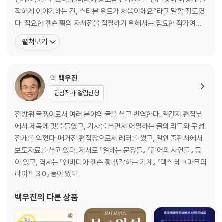
13 초지능, 인간보다 똑똑한 AI는 가능한가
직하게 이야기하는 건, 스티븐 위트가 처음이에요”라고 말할 정도였
14 엔비디아의 필연적 도약과 명암
다. 집요한 젠슨 황의 자서전을 집필하기 위해서는 집요한 작가여야
15 트랜스포머, 인간의 상호작용을 이해하는 AI
만 했다. 탐사 보도 전문 기자이자 [뉴요커] 기자인 스티븐 위트는 치
펼쳐보기
16 하이퍼스케일, 무한한 확장의 가능성
밀한 자료 준비와 송곳 같은 질문으로 젠슨 황과 엔비디아를 깊숙이
17 돈, 인재, 혁신, 모든 것은 엔비디아를 거친다
들여다봤고, 그 이야기를 이 공식 전기에 담아냈다. 시카고 대학교를
18 엔데버, 엔비디아의 심장
졸업하고, 컬럼비아 대학교 저널리즘 대학원을 졸업했
역
백우진
19 마지막 남은 숙제, 전력
20 지구상에서 가장 중요한 주식
관심작가 알림신청
21 사람들을 팬으로 만드는 사람, 젠슨 황
22 두려움, AI를 둘러싼 이중 잣대
전방위 글쟁이로서 여러 분야의 글을 쓰고 번역한다. 일간지 편집부
23 생각하는 기계
에서 제목에 맛을 들였고, 기사를 쓰면서 어필하는 글의 리드와 구성,
전개를 익혔다. 매거진 편집장으로서 레터를 썼고, 일인 출판사에서
보도자료를 쓰고 있다. 저서로 『일하는 문장들』 『단어의 사연들』 등
이 있고, 역서는 『엔비디아 젠슨 황 생각하는 기계』 『맥스 테그마크의
라이프 3.0』 등이 있다.
백우진
의 다른 상품