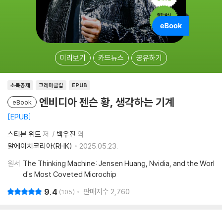
미리보기
카드뉴스
공유하기
소득공제
크레마클럽
EPUB
엔비디아 젠슨 황, 생각하는 기계
eBook
EPUB
스티븐 위트
저
백우진
역
알에이치코리아(RHK)
2025.05.23.
원서
The Thinking Machine: Jensen Huang, Nvidia, and the Worl
d's Most Coveted Microchip
9.4
판매지수
2,760
105