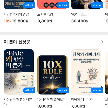
다. 젠슨 황의 통찰력과 리더십이 어떻게 구현되었는지를 그 핵심 원리를
제대로 파악할 수 있는 이 책은, 향후 AI 시대를 선도하기 위해 각축전을 벌
이고 있는 모든 이들에게 깊은 영감과 실질적인 지침을 제공할 것이다. 미
가난한 찰리의 연감
로지컬 씽킹
일론 머스크
워
래 비전을 고심하는 경영진은 물론 경쟁 우위를 확보하고자 하는 비즈니스
10
19,800
9,800
30,400
1
%
원
원
원
맨들, 그리고 AI 시대에 베팅하고 있는 현명한 투자자 모두가 반드시 읽어
야 할 책이다.
이 분야 신상품
사장님은 왜 항상 바쁜
10배의 법칙 알아보기
침묵의 레버리지
잘
가
살
3,000
7,300
원
원