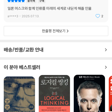
종이책
구매
업 CEO의 성공 신화가 아니라고. 극단적 위기 상황에서 어떻게 돌파구를
일론 머스크와 함께 인류를 미래의 세계로 내딛게 해줄 인물.
찾고, 새로운 기술 패러다임을 시장과 협업하며 어떻게 구축하는지 보여준
a****3
2025.07.13.
2
다고 말이다. 무엇보다 인류가 향후 AI 시대를 어떻게 맞이해야 할지에 대
한 방향을 제시한다고 말이다.
한줄평 전체보기
실제 이 책의 중요한 화두는 바로 ‘AI 기술의 진화’이다. 엔비디아의 역사,
즉 젠슨 황의 행보는 AI 기술의 진화와 그 궤적을 같이 하고 있으며, 이는
당분간은 대체 불가능한 것으로 평가받고 있다. 《엔비디아 젠슨 황, 생각하
배송/반품/교환 안내
는 기계》에서는 엔비디아의 현재 진행형인 기술 개발 및 로드맵까지 담고
있다. 이를 통해 데이터센터, AI팩토리, 자율주행, 메타버스와 같은 차세대
시장을 선도하기 위한 엔비디아의 정교한 전략과 미래 비전을 파악할 수
이 분야 베스트셀러
있을 것이다. 또한 젠슨 황이 그리는 AI 혁명을 담대하게 제시한다. AI는 결
코 일류의 도전 과제가 아니며 그저 ‘생각하는 기계’라는 확신을 보여주며,
그가 어디로 향할지 보여준다.
《엔비디아 젠슨 황, 생각하는 기계》는 단순히 한 CEO의 연대기가 아니다.
AI 기술 진화의 연대기이며, 한 사람의 최고경영자의 비전과 신념이 어떻
게 기업의 운명을 바꾸고, 나아가 세상을 바꾸어 놓았는지에 대한 기록이