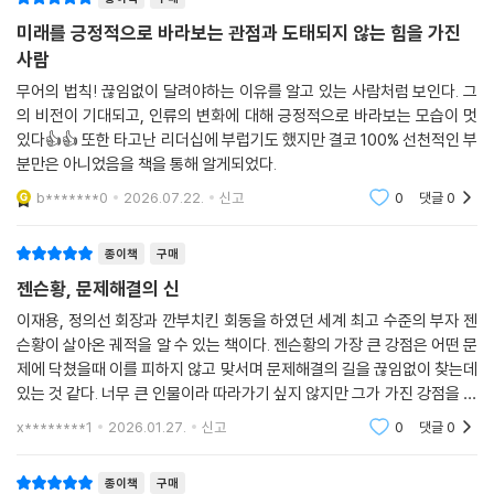
기 위해 젠슨 황은 고객, 그리고 직원들과 끊임없이 소통했다. 엔비디아가
미래의 가능성은 현재에 있다!
주최하는 콘퍼런스에서는 기자들을 뒷자리에 배치했고, 과학자들을 맨 앞
미래를 긍정적으로 바라보는 관점과 도태되지 않는 힘을 가진
한발 먼저 미래를 내다보는 비전
에 앉혔다. 발표에서도 언론보다 과학자들에게 더 많은 관심을 기울였다.
사람
--- p.261~262
무어의 법칙! 끊임없이 달려야하는 이유를 알고 있는 사람처럼 보인다. 그
AI 기술의 핵심에는 병렬 컴퓨팅과 신경망 연구가 존재한다. 컴퓨팅 역사
의 비전이 기대되고, 인류의 변화에 대해 긍정적으로 바라보는 모습이 멋
에서 이 두 가지 기술은 미운 오리 새끼처럼 취급받았었다. 전자는 누구도
첫 회의 이후 젠슨은 예정된 일정을 취소하고, AI 관련 자료를 읽는 데 주말
있다👍👍 또한 타고난 리더십에 부럽기도 했지만 결코 100% 선천적인 부
성공한 적이 없었을 정도로 어려운 기술이었기 때문이고, 후자는 신경망이
을 할애했다. AI에 대해 잘 모르는 상태에서 이 분야를 직접 공부하기로 한
분만은 아니었음을 책을 통해 알게되었다.
생물학적 뇌 구조를 모방하는 기술로 시대에 뒤떨어진 것이라 평가되었기
것이다. 얼마 지나지 않아 두 번째 회의를 했고, 브라이언 카탄자로는 놀라
b*******0
2026.07.22.
신고
0
댓글
0
때문이다.
운 상황을 마주했다. 젠슨이 이제 신경망에 대해 자신만큼, 어쩌면 그 이상
으로 많은 것을 알고 있었다. 쿠다에 대한 젠슨의 도박은 회사를 미지의 바
종이책
구매
하지만 엔비디아의 CEO 젠슨 황은 이 두 기술에 주목했고, 모두가 반대하
다로 깊숙이 이끌었다. (…) 그러고는 이렇게 선언했다. “cuDNN은 엔비
는 와중에도 이를 위한 연구개발에 회사에 명운을 걸었다. 무엇이 이렇게
젠슨황, 문제해결의 신
디아의 20년 역사상 가장 중요한 프로젝트다.” 벽에 붙어 있던 화이트보드
전진할 힘을 주었을까? 혹자는 운이 좋아서라고 말하기도 한다. 하지만 젠
에서 기존의 다이어그램이 모두 지워져 있었다. 그 자리에 젠슨의 완벽한
이재용, 정의선 회장과 깐부치킨 회동을 하였던 세계 최고 수준의 부자 젠
슨 황은 절대 직관만으로 미래를 내다보지 않는다. 그는 현재의 기술을 두
슨황이 살아온 궤적을 알 수 있는 책이다. 젠슨황의 가장 큰 강점은 어떤 문
필체로 적힌 수수께끼 같은 하나의 문구만 남아 있었다. ‘O.I.A.L.O.’ 젠슨
고 무엇을 할 수 있는지를 생생하게 그려내는 사람이다. 그건 그가 세계적
제에 닥쳤을때 이를 피하지 않고 맞서며 문제해결의 길을 끊임없이 찾는데
은 ‘Once in a Lifetime Opportunity(일생일대의 기회)’라는 뜻이라고
인 수준의 엔지니어이며, 끊임없이 학습하는 사람이기 때문에 가능한 일이
있는 것 같다. 너무 큰 인물이라 따라가기 싶지 않지만 그가 가진 강점을 취
설명했다.
었다. 엔비디아의 대표적 기술 플랫폼인 쿠다 아키텍처와 신경망 기술 결
하고 싶게 만든 책이었다.
--- p.297~298
x********1
2026.01.27.
신고
0
댓글
0
합을 위한 연구로 전환하던 순간까지도 사실 그는 AI에 대해선 아는 바가
많지 않았다고 한다. 하지만 그는 공부했고, 비로소 일생일대의 기회라는
회사의 게임 부문을 이끄는 제프 피셔는 엔비디아 초기 30명의 직원 중 한
종이책
구매