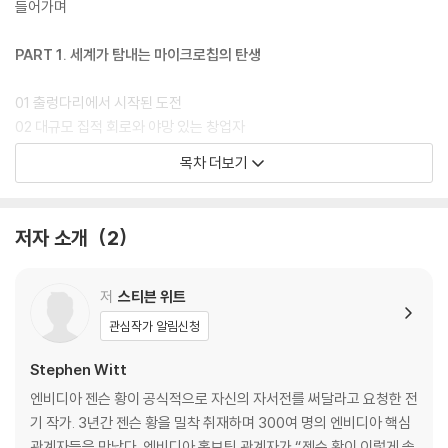
바로 젠슨 황이 만들어간다는 평가를 받는 젠슨 황의 전 세계 최초 공식 자
들어가며
서전이다.
PART 1. 세계가 탐내는 마이크로칩의 탄생
01 출렁다리에서 시작된 도전
02 대규모 집적 회로와 야망 있는 창업자
03 엔비디아, 새로운 모험의 여정
목차 더보기
04 30일, 살아남느냐, 사라지느냐
05 병렬 컴퓨팅, 성공률 0%를 뒤집다
06 인간을 능가한 최초의 신경망, 젤리피시
저자 소개
2
07 데스매치, 빛의 속도로 압도하라
08 고객을 붙잡아두는 강박적 루프 전략
09 인류 최고의 기술이 된 쿠다
저
스티븐 위트
10 미래를 예측하는 공명
관심작가 알림신청
11 신경망 연구의 전환점, 알렉스넷
Stephen Witt
PART 2. 엔비디아, AI 혁명의 미래
엔비디아 젠슨 황이 공식적으로 자신의 자서전를 써달라고 요청한 전
기 작가. 3년간 젠슨 황을 밀착 취재하며 300여 명의 엔비디아 핵심
12 O.I.A.L.O. 일생일대의 기회
관계자들을 만났다. 엔비디아 홍보팀 관계자가 “젠슨 황이 이렇게 솔