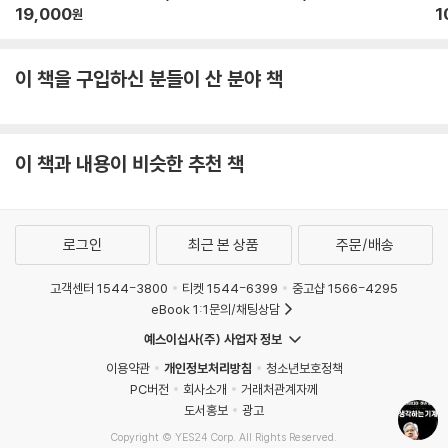
19,000
1
원
이 책을 구입하신 분들이 산 분야 책
이 책과 내용이 비슷한 추천 책
로그인
최근 본 상품
주문/배송
고객센터 1544-3800
티켓 1544-6399
중고샵 1566-4295
eBook 1:1문의/채팅상담
예스이십사(주) 사업자 정보
이용약관
개인정보처리방침
청소년보호정책
PC버전
회사소개
거래처관계자께
도서홍보
광고
Copyright © YES24 Corp. All Rights Reserved.