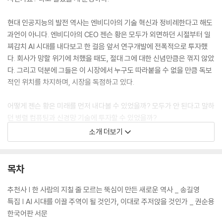
현대 인공지능의 발전 역사는 엔비디아의 기술 혁신과 정비례한다고 해도
과언이 아니다. 엔비디아의 CEO 젠슨 황은 모두가 외면하던 시절부터 일
찌감치 AI 시대를 내다보고 한 걸음 앞서 연구개발에 전폭적으로 투자했
다. 회사가 망할 위기에 처했을 때도, 절대 그에 대한 신념만큼은 꺾지 않았
다. 그리고 덕분에 그들은 이 시장에서 누구도 따라붙을 수 없을 만큼 독보
적인 위치를 차지하며, 시장을 독점하고 있다.
어떻게 젠슨 황은 미래를 먼저 내다볼 수 있었을까? 모두가 안 된다고 말하
던 병렬 컴퓨팅과 신경망 기술에 투자할 수 있었을까?
소개 더보기
《엔비디아 젠슨 황, 생각하는 기계》는 현대 AI 발전의 역사를 써 내려간 엔
비디아와 젠슨 황의 모든 인사이트를 담은 책이다. [뉴요커] 기자인 저자
는 젠슨 황의 요청으로 이 책을 집필하기 시작했고, 3년간 젠슨 황을 밀착
목차
취재하고, 엔비디아의 핵심 관계자 300여 명을 인터뷰해 엔비디아의 심
장인 젠슨 황의 비전, 리더십, 경영 철학은 물론 인간적인 면모까지 속속들
추천사 | 한 사람의 지칠 줄 모르는 뚝심이 만든 새로운 역사 _ 송길영
이 보여준다. 스마트폰 시대는 스티브 잡스가 열었고, 전기차 시대는 일론
특집 | AI 시대를 이끌 주역이 될 것인가, 이대로 주저앉을 것인가 _ 권순용
머스크가 열었다면, 오늘의 AI 시대와 향후 우리가 마주할 놀라운 세상은
한국어판 서문