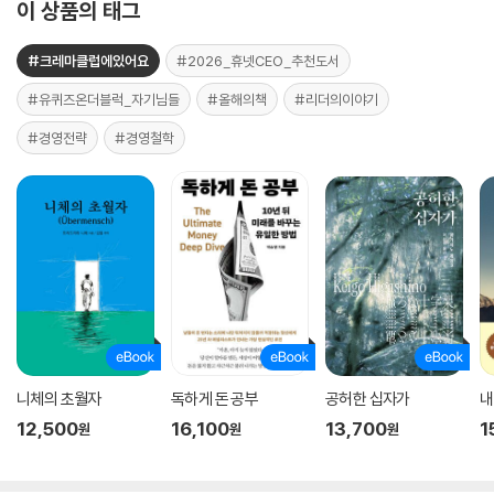
이 상품의 태그
#크레마클럽에있어요
#2026_휴넷CEO_추천도서
#유퀴즈온더블럭_자기님들
#올해의책
#리더의이야기
#경영전략
#경영철학
니체의 초월자
독하게 돈 공부
공허한 십자가
내
12,500
16,100
13,700
1
원
원
원