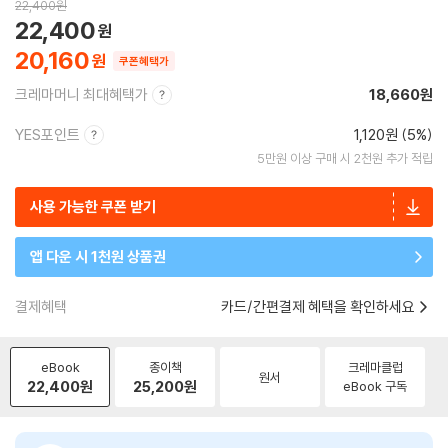
22,400
원
22,400
20,160
쿠폰혜택가
크레마머니 최대혜택가
18,660원
YES포인트
1,120원 (5%)
5만원 이상 구매 시 2천원 추가 적립
사용 가능한 쿠폰 받기
앱 다운 시 1천원 상품권
결제혜택
카드/간편결제 혜택을 확인하세요
eBook
종이책
크레마클럽
원서
22,400
원
25,200
원
eBook 구독