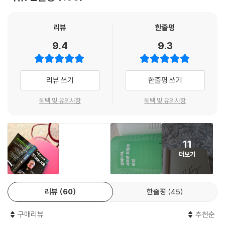
그런 컴퓨터를 개발하는 비용은 컸기 때문에 많은 투자자들은 그 전략이
엔비디아는 마이크로소프트가 개인용 컴퓨터를 보편화시키며 만들어낸
말도 안 된다고 생각했다. 그러나 젠슨은 정신이 나간 게 아니었다. 그는,
기술 혁명에 버금가는 AI 혁명을 만들어낸 장본인이다. 주지하듯 이 기업
리뷰
한줄평
사업 전략은 약간 미친 것처럼 보여야 한다는 걸 알고 있었다. 그렇지 않으
은 본래 고사양 그래픽카드를 생산 · 판매하는 틈새시장의 후발주자였다.
면 모두가 따라 하게 되고, 이익은 경쟁 속에 사라진다. 그리고 마침내 하드
9.4
9.3
그들이 만들어낸 첫 제품은 심지어 실패했다. 하지만 위기 앞에서 어떻게
웨어 산업이 AI와 만났을 때, 젠슨은 홀로 그 기회를 즐길 수 있었다.
든 기회를 찾아냈다. 포기하지 않았고, 기존의 틀을 버리고, 새로운 기회를
--- p.39
스스로 만들어냈다. 그들이 집중한 기술은 누구도 성공을 말하지 않던 분
리뷰 쓰기
한줄평 쓰기
야였다. 테크기업은 물론, 월스트리트의 벤처투자자들조차 모두 불가능하
“평범한 CEO는 고객의 말을 들으려 노력하겠지만, 컴퓨팅 분야에서는 그
다고 한 일이었다. 하지만 그들은 고전을 면치 못하면서도 꿋꿋하게 그리
게 큰 실수예요. 고객들은 뭐가 가능한지조차 몰라요. 무엇이 실현될 수 있
혜택 및 유의사항
혜택 및 유의사항
고 끈질기게 기술을 개발하며 마침내 전 세계 모든 기업이 탐내는 마이크
는지 알지 못하죠.” 그는 인텔과 마이크로소프트가 전통적인 경영 방식 때
로칩을 만들어냈다. 그리고 이 성공 신화의 한복판에는 CEO 젠슨 황의 비
문에 나중에 어려움을 겪었다고 지적하며 덧붙였다. “젠슨은 처음부터 세
전, 실행력, 리더십이 자리하고 있다. 젠슨 황은 교체가 잦은 실리콘밸리 테
계적인 수준의 엔지니어였어요. 그는 무엇이 가능한지 내다볼 수 있었죠.”
11
크기업의 CEO 중 재임 기간이 가장 긴 33년에 달하고 있다. 신간 《엔비디
--- p.104
더보기
아 젠슨 황, 생각하는 기계(원제: The Thinking Machine)》는 끊임없는
자기 학습과 기술적 통찰, 냉철한 비즈니스 감각으로 새로운 세계를 연 그
데이비드 커크도 젠슨 ‘황의 분노’가 다분히 의도적인 것이라고 믿었다.
가 최초로 밝히는 33년간의 분투기이다.
“사람들에게 소리를 지르는 것은 그의 동기 부여 전략의 일부였어요.” 데
리뷰
60
한줄평
45
이비드 커크는 말했다. “겉으로 보기엔 그냥 화가 난 것처럼 보이지만 나는
“젠슨 황은 미래 비전조차 선점한다!”
그게 철저히 계획된 행동이라고 봅니다. 실제로 효과가 있었죠. 사람들을
구매리뷰
추천순
짜증나게 만들긴 하지만, 정말 효과가 있었습니다.” 데이비드는 젠슨이 공