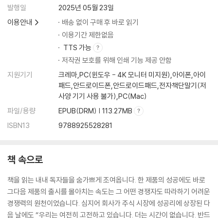
발행일
2025년 05월 23일
이용안내
배송 없이 구매 후 바로 읽기
이용기간 제한없음
TTS 가능
저작권 보호를 위해 인쇄 기능 제공 안함
지원기기
크레마,PC(윈도우 - 4K 모니터 미지원),아이폰,아이
패드,안드로이드폰,안드로이드패드,전자책단말기(저
사양 기기 사용 불가),PC(Mac)
파일/용량
EPUB(DRM) | 113.27MB
ISBN13
9788925528281
책 속으로
책을 읽는 내내 독자들을 숨가쁘게 조여옵니다. 한 제품의 성공에도 바로
그다음 제품의 출시를 몰아치는 속도는 그 어떤 경쟁자도 따라하기 어려운
경쟁력의 원천이었습니다. 심지어 회사가 주식 시장에 성공리에 상장된 다
음 날에도 “우리는 여전히 고전하고 있습니다. 더는 시간이 없습니다. 반드