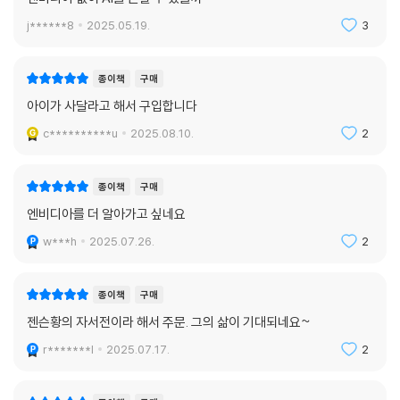
일한 무기상이다.”
j******8
2025.05.19.
3
한편, 이 책에서 주목할 만한 것은 유연한 실행력을 보여주는 지점이다. 구
글, 애플, 인텔 등이 자체적으로 칩을 개발하며 반도체 산업이 탈중앙화하
종이책
구매
는 와중에도 젠슨 황은 범용칩(merchant chip) 시대가 열린다고 강조하
아이가 사달라고 해서 구입합니다
면서 외부 파운드리를 이용한 유연한 생산 전략을 추진했고, 회사의 위기
c**********u
2025.08.10.
2
상황에서 도입한 애뮬레이터를 통해 기존 방식을 과감히 생략하는 전환 능
력을 보여준다. 덕분에 엔비디아의 신제품은 6개월 주기라는 놀라운 속도
로 론칭될 수 있었다. 사용자들을 엔비디아의 생태계 안에 묶어놓은 원동
종이책
구매
력을 확인할 수 있는 것이다.
엔비디아를 더 알아가고 싶네요
w***h
2025.07.26.
2
이 외에도 이 책에서는 젠슨 황의 민첩한 조직 운영 전략, 완벽에 가까울 정
도로 까다로운 인재 개발 전략, 강도 높은 노동시간이라는 악평 속에서도
초창기 직원은 물론 그 자녀까지 함께 일하고 있는 리더십의 근원이 무엇
종이책
구매
인지 등을 생생하게 보여준다.
젠슨황의 자서전이라 해서 주문. 그의 삶이 기대되네요~
r*******l
2025.07.17.
2
“AI 혁명의 미래를 알고 싶다면 엔비디아가 그리는 미래를 보라!”
이 책을 먼저 읽은 이들은 입을 모아 말한다. 이 책은 단순히 하나의 테크기