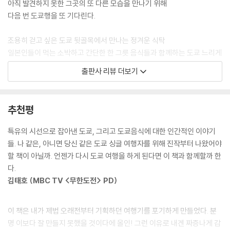
아직 발견하지 못한 그곳의 또 다른 모습을 만나기 위해
동안 나는 머릿속으로 엉뚱한 계획을 세우고 있었다. ‘내년 이맘 때 또 도쿄
다음 번 도쿄행을 또 기다린다.
에 와야지. 그땐 꼭 함께 야끼소바를 먹어야지.’
--- p.102, <4월 이야기 야끼소바> 중에서
조용히 걷고 싶은 도쿄 뒷골목에서 만나는 정겨운 식탁
일본인들이 먹는 소박하고 간단한 한 그릇 음식들과 함께하는 도쿄 느리게
사람이 북적대지 않는 평범한 주택가 역에 일단 내려, 역 주변을 어슬렁거
걷기 여행. 도쿄 여행의 추억어린 잔잔한 에피소드들과 함께 간편하고 저
출판사 리뷰 더보기
리거나 골목을 굽이굽이 걸어가다 보면 아줌마들 자전거가 나란히 세워져
렴하게, 그리고 맛있게 먹을 수 있는 도쿄의 정겨운 한 그릇 음식을 소개한
있는 슈퍼마켓이나 상점가가 나온다. 힘든 여행 일정에 아무리 지쳤어도
다.
그때부터 내 눈은 반짝거리고 발걸음은 한껏 가벼워진다. 상점가에서 좋~
추천평
다고 채소를 구경하고, 슈퍼마켓 육류코너를 유심히 들여다보는 나를 그
싱글 여행자를 위한 도쿄에서의 한 끼, <도쿄 싱글 식탁>
동네 아이들은 희한하다는 듯 쳐다본다.
도쿄 여행과 맛있는 건 좋아하지만 아쉽게도 길치인 안타까운 싱글 여행객
특유의 시선으로 잡아낸 도쿄, 그리고 도쿄음식에 대한 인간적인 이야기
--- p.130, <내가 편애하는 동네 델리세트> 중에서
을 위해, 맛은 물론이고 혼자서도 맘 편히 들어갈 수 있는 식당, 지도를 미
들. 나 같은, 아니면 당신 같은 도쿄 싱글 여행자를 위해 진작부터 나왔어야
워하고 약도와 친하지 않은 여행자라도 쉽게 찾을 수 있는 곳, 혼자 온 손님
할 책이 아닐까. 언젠가 다시 도쿄 여행을 하게 된다면 이 책과 함께할까 한
쇼핑 가방이 적당히 무거웠졌을 때쯤이면 어느새 점심시간이 되어 있다.
을 무심한 듯 반겨주는 도쿄의 다정한 식탁을 찾아보았다. 그러는 동안 자
다.
그때가 되면 어김없이 포장마차로 달려가 타코야끼 한 팩을 산다. 초콜릿
연스레 떠오른 도쿄에서의 추억들. 그 모든 얘기들엔 어김없이 인간미 폴
김태호 (MBC TV <무한도전> PD)
색 소스와 마요네즈가 X선을 그리고 있는 타코야끼 위에 소복이 뿌려진 초
폴 풍기는 도쿄의 한 그릇 음식이 있다.
록 김가루. 반가운 마음에 얼른 하나를 입에 넣으면 입천장과 혀와 어금니
가 동시에 뜨거워지며, 통통한 문어가 입 안에서 춤을 춘다.
이 책은 내가 제법 오래전부터 기획하던 여행기를 포기하게 만들었다. 분
가깝지만 먼 여행지 도쿄는 아무리 봐도 마음을 표현하는 데 서툰 도시다.
--- p.167, <한낮의 맥주타임 타코야끼>
명 이보다 잘 만들지 못했을 것이다에 올인! 그런 이유로 내겐 짜증나게 감
그래서일까, 도쿄는 가끔 우리에게 몸으로 말을 건다.