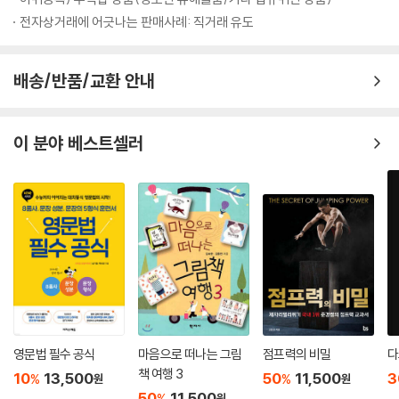
전자상거래에 어긋나는 판매사례: 직거래 유도
배송/반품/교환 안내
이 분야 베스트셀러
영문법 필수 공식
마음으로 떠나는 그림
점프력의 비밀
다
책 여행 3
10
13,500
50
11,500
3
%
%
원
원
50
11,500
%
원