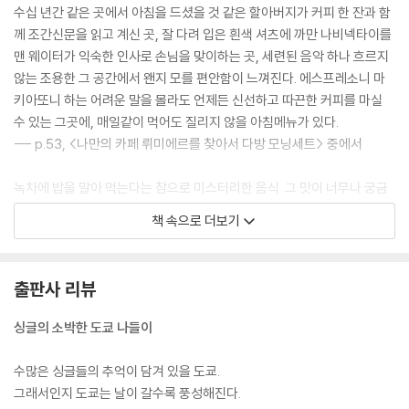
친구가 콕 찍은 도쿄 완소남 -모스버거
수십 년간 같은 곳에서 아침을 드셨을 것 같은 할아버지가 커피 한 잔과 함
지도 볼 줄 모르는 여자 -카츠산도
께 조간신문을 읽고 계신 곳, 잘 다려 입은 흰색 셔츠에 까만 나비넥타이를
오모테산도, 길 위의 추억 -커피 브레이크
맨 웨이터가 익숙한 인사로 손님을 맞이하는 곳, 세련된 음악 하나 흐르지
처녀들의 도쿄몸살 -우나쥬
않는 조용한 그 공간에서 왠지 모를 편안함이 느껴진다. 에스프레소니 마
[Tokyo Sweets 06] <맛차 파르페>& <맛차 바바로아>
키아또니 하는 어려운 말을 몰라도 언제든 신선하고 따끈한 커피를 마실
◎ 알아두면 손해 안 보는 <식탁 일본어>
수 있는 그곳에, 매일같이 먹어도 질리지 않을 아침메뉴가 있다.
--- p.53, <나만의 카페 뤼미에르를 찾아서 다방 모닝세트> 중에서
# 한눈에 보는 <일본음식의 감초들>
녹차에 밥을 말아 먹는다는 참으로 미스터리한 음식. 그 맛이 너무나 궁금
해 집에 가자마자 봉투 겉에 쓰여 있는 조리법을 따라해보았다. 와사비 색
책 속으로 더보기
깔을 띠는 국물 안에서 반신욕에 돌입한 하얀 쌀밥, 그리고 그 위엔 정체 모
를 건더기들이 올라가 있었다. 일단 비주얼은 비호감. 근데 맛있는 거니까
줬겠지? 점점 사그라드는 기대감을 무시하고 얼른 한 숟가락 떠 먹어봤다.
출판사 리뷰
--- p.83, <날카로운 첫인상의 추억 오챠즈케>
싱글의 소박한 도쿄 나들이
자그마한 포장마차 가득 김을 뿜어내고 있던 야끼소바. 널찍한 철판 위에
서 타닥타닥 듣기 좋은 소리로 볶이며 저절로 입맛을 자극하던 그것. 하지
수많은 싱글들의 추억이 담겨 있을 도쿄.
만 조금 어색한 그 분위기에서 젓가락으로 면을 들어 후루룩거리며 먹는
그래서인지 도쿄는 날이 갈수록 풍성해진다.
모습은 아무리 생각해봐도 로맨틱과는 거리가 멀었다. 그리고 잠깐의 침묵