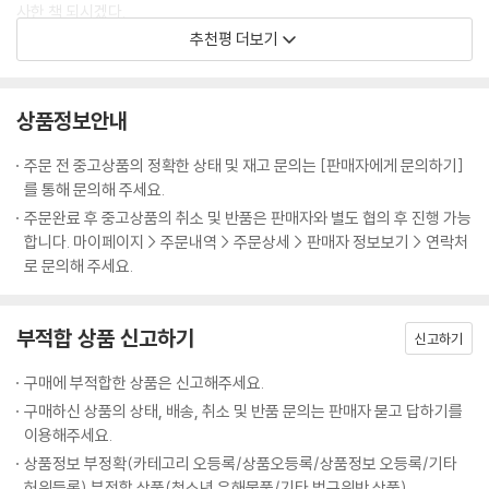
사한 책 되시겠다.
그리고 그 어리둥절한 아픔 이후 우리는 조금씩 달라져 있다.
인연이란 참 묘하다. 한 번으로 끝날 것 같은 그 만남이 몇 년 후 또 한 번 반
신정구 (시트콤 <안녕, 프란체스카>, 영화 <작업의 정석> 시나리오 작
추천평 더보기
빈틈 없어 보여도 허점투성이,
복되었으니까. 그 도쿄 여행 몇 년 후, 서울 대형서점 일본 서적코너를 구경
가)
하지만 그 허점을 꽁꽁 싸매고 무표정으로 가장한 도시.
하던 중 일본 거리 아티스트들에 관한 인터뷰 잡지를 발견했다. 일본엔 이
그래서 도쿄가 유난히 싱글에게 잘 어울리는 건 아닐까.
런 잡지도 다 나오는구나 싶어 신기한 마음에 한장 한장 넘기다 눈에 들어
상품정보안내
-본문 중에서
코미디 대본이 아닌 책으로 만난 신회는 내가 수년간 알던 그녀가 아니었
온 낯익은 얼굴! 바로 그때 그 오모테산도에서 만난 아티스트의 모습이었
다. 회의 때마다 아이디어 내놓으라며 다 큰 어른을 구박하던 히스테릭한
다.
주문 전 중고상품의 정확한 상태 및 재고 문의는 [판매자에게 문의하기]
모습은 없고, 에쿠니 가오리의 필 충만한 동경처녀가 되어 나타난 느낌?
를 통해 문의해 주세요.
--- p.263, <오모테산도, 길 위의 추억 커피 브레이크> 중에서
이 책을 읽고 나면 여러분도 분명 나처럼 도쿄와 도쿄음식에 반하고 말 거
주문완료 후 중고상품의 취소 및 반품은 판매자와 별도 협의 후 진행 가능
다!
합니다. 마이페이지 > 주문내역 > 주문상세 > 판매자 정보보기 > 연락처
정준하 (코미디언 겸 연기자)
로 문의해 주세요.
꼭 한번 해보고는 싶었지만 막상 어디로 가야할지 무얼 먹어야 할지 몰라
부적합 상품 신고하기
신고하기
서 망설였던 도쿄 싱글 여행. 이 책을 읽고 나서야 비로소 훌훌 배낭을 쌀
수 있을 것 같다. 감각적인 도쿄의 풍경 속에 혼자만의 여행을 꿈꾸는 싱글
구매에 부적합한 상품은 신고해주세요.
여행족이라면 친구보다도, 애인보다도 이 책이 꼭 필요하지 않을까?
구매하신 상품의 상태, 배송, 취소 및 반품 문의는 판매자 묻고 답하기를
송경아 (패션모델, <뉴욕을 훔치다> 저자)
이용해주세요.
상품정보 부정확(카테고리 오등록/상품오등록/상품정보 오등록/기타
허위등록) 부적합 상품(청소년 유해물품/기타 법규위반 상품)