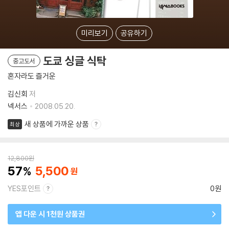
미리보기
공유하기
도쿄 싱글 식탁
중고도서
혼자라도 즐거운
김신회
저
넥서스
2008.05.20.
새 상품에 가까운 상품
최상
12,800
원
57
5,500
YES포인트
0원
앱 다운 시 1천원 상품권