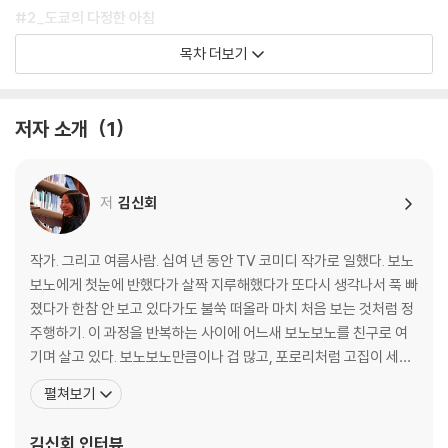
#2_도쿄의 다정한 아침
나만의 카페 뤼미에르를 찾아서 -다방 모닝세트
목차 더보기
도심 정원에서 스프 한 그릇 -모닝스프
안 돼요 돼요 돼요 -오이나리즈시
이른 아침 정크푸드 -아사마꾸
저자 소개
1
날카로운 첫인상의 추억 -오챠즈케
[Tokyo Sweets 02] 건강한 아침의 선택 <플레인요거트>
◎ 싱글의 소박한 도쿄나들이 <슈퍼마켓 장보기>
저
김신회
#3_산책하기 좋은 날
4월 이야기 -야끼소바
작가. 그리고 여름사람. 십여 년 동안 TV 코미디 작가로 일했다. 보노
관광객과 생활인 사이 -고로케
보노에게 첫눈에 반했다가 살짝 지루해했다가 또다시 생각나서 푹 빠
여자들의 피크닉 도시락 -오니기리
졌다가 한참 안 보고 있다가도 불쑥 떠올라 마치 처음 보는 것처럼 정
한밤중의 산책 편의점 -오뎅
주행하기. 이 과정을 반복하는 사이에 어느새 보노보노를 친구로 여
내가 편애하는 동네 -델리세트
기며 살고 있다. 보노보노만큼이나 겁 많고, 포로리처럼 고집이 세고,
[Tokyo Sweets 03] 아사쿠사 간식 <센베 & 아게만쥬>
너부리인 양 자주 직언을 하는 사람. 전반적인 성격은 너부리에 가깝
펼쳐보기
다는 것을 자각하고 가끔 반성하면서 지낸다. 다정하지만 시니컬하
#4_하루의 중심, 런치
고, 대범해 보이지만 시도 때도 없이 긴장한다. 웃기다는 말을 자주 듣
김신회
인터뷰