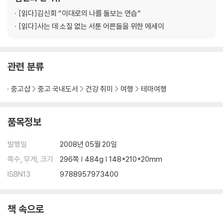
혼자 밥 먹기 연습 -카페 런치
지만 그 말을 듣지 않는 대부분의 시간
반성의 식탁 -함바가
[읽다]
김신회 “이대로의 나를 돌보는 연습”
위험한 독신녀 -카레라이스
[읽다]
사는 데 소질 없는 서툰 어른들을 위한 에세이
한낮의 맥주타임 -타코야끼
싱글 여행의 애로사항 -스끼야끼벤또
[Tokyo Sweets 04] 하라주쿠 터줏대감 <크레페>
관련 분류
◎ 싱글의 소박한 도쿄나들이 <새벽 수산시장 가는 날>
중고샵
중고 국내도서
건강 취미
여행
테마여행
#5_도쿄의 어떤 면(麵)이 좋아?
그날 밤은 지진이었나? -키츠네소바
도쿄에서 설렁탕 먹기 -돈코츠라멘
품목정보
어느 외국인 노동자의 한 끼 -멘타이코 스파게티
사실, 저 처음이에요 -쇼유라멘
발행일
2008년 05월 20일
고마운 종이 앞치마 -카레우동
쪽수, 무게, 크기
296쪽 | 484g | 148*210*20mm
저, 바보 아니거든요? -쯔께멘
ISBN13
9788957973400
[Tokyo Sweets 05] 도쿄 베스트셀러 <푸딩>
#6_東京日記
책 속으로
아줌마, 잘못했어요 -몬쟈야끼