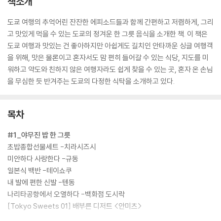
책소개
도쿄 여행의 추억어린 잔잔한 에피소드들과 함께 간편하고 저렴하게, 그리
고 맛있게 먹을 수 있는 도쿄의 정겨운 한 그릇 음식을 소개한 책. 이 책은
도쿄 여행과 맛있는 건 좋아하지만 아쉽게도 길치인 안타까운 싱글 여행객
을 위해, 맛은 물론이고 혼자서도 맘 편히 들어갈 수 있는 식당, 지도를 미
워하고 약도와 친하지 않은 여행자라도 쉽게 찾을 수 있는 곳, 혼자 온 손님
을 무심한 듯 반겨주는 도쿄의 다정한 식탁을 소개하고 있다.
목차
#1_야무진 밥 한 그릇
초밥종합선물세트 -치라시즈시
미안하다 사랑한다 -규동
일본식 백반 -테이쇼쿠
내 발에 편한 신발 -텐동
나리타공항에서 오열하다 -백화점 도시락
[Tokyo Sweets 01] 배부른 디저트 <안미츠>